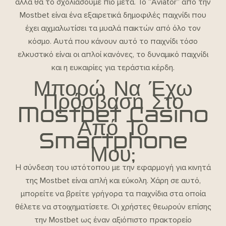
αλλά θα το σχολιάσουμε πιο μετά. Το “Aviator” από την
Mostbet είναι ένα εξαιρετικά δημοφιλές παιχνίδι που
έχει αιχμαλωτίσει τα μυαλά παικτών από όλο τον
κόσμο. Aυτά που κάνουν αυτό το παιχνίδι τόσο
ελκυστικό είναι οι απλοί κανόνες, το δυναμικό παιχνίδι
και η ευκαιρίες για τεράστια κέρδη.
Μπορώ Να Έχω
Πρόσβαση Στο
Mostbet Casino
Από Το
Smartphone
Μου;
Η σύνδεση του ιστότοπου με την εφαρμογή για κινητά
της Mostbet είναι απλή και εύκολη. Χάρη σε αυτό,
μπορείτε να βρείτε γρήγορα τα παιχνίδια στα οποία
θέλετε να στοιχηματίσετε. Οι χρήστες θεωρούν επίσης
την Mostbet ως έναν αξιόπιστο πρακτορείο