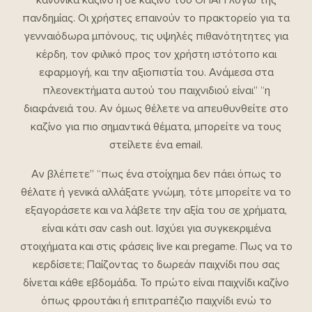
πανδημίας. Οι χρήστες επαινούν το πρακτορείο για τα
γενναιόδωρα μπόνους, τις υψηλές πιθανότητητες για
κέρδη, τον φιλικό προς τον χρήστη ιστότοπο και
εφαρμογή, και την αξιοπιστία του. Ανάμεσα στα
πλεονεκτήματα αυτού του παιχνιδιού είναι” “η
διαφάνειά του. Αν όμως θέλετε να απευθυνθείτε στο
καζίνο για πιο σημαντικά θέματα, μπορείτε να τους
στείλετε ένα email.
Αν βλέπετε” “πως ένα στοίχημα δεν πάει όπως το
θέλατε ή γενικά αλλάξατε γνώμη, τότε μπορείτε να το
εξαγοράσετε και να λάβετε την αξία του σε χρήματα,
είναι κάτι σαν cash out. Ισχύει για συγκεκριμένα
στοιχήματα και στις φάσεις live και pregame. Πως να το
κερδίσετε; Παίζοντας το δωρεάν παιχνίδι που σας
δίνεται κάθε εβδομάδα. Το πρώτο είναι παιχνίδι καζίνο
όπως φρουτάκι ή επιτραπέζιο παιχνίδι ενώ το