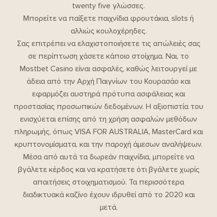
twenty five γλώσσες.
Μπορείτε να παίξετε παιχνίδια φρουτάκια, slots ή
αλλιώς κουλοχέρηδες.
Σας επιτρέπει να ελαχιστοποιήσετε τις απώλειές σας
σε περίπτωση χάσετε κάποιο στοίχημα. Ναι, το
Mostbet Casino είναι ασφαλές, καθώς λειτουργεί με
άδεια από την Αρχή Παιγνίων του Κουρασάο και
εφαρμόζει αυστηρά πρότυπα ασφάλειας και
προστασίας προσωπικών δεδομένων​. Η αξιοπιστία του
ενισχύεται επίσης από τη χρήση ασφαλών μεθόδων
πληρωμής, όπως VISA FOR AUSTRALIA, MasterCard και
κρυπτονομίσματα, και την παροχή άμεσων αναλήψεων.
Μέσα από αυτά τα δωρεάν παιχνίδια, μπορείτε να
βγάλετε κέρδος και να κρατήσετε ότι βγάλετε χωρίς
απαιτήσεις στοιχηματισμού. Τα περισσότερα
διαδικτυακά καζίνο έχουν ιδρυθεί από το 2020 και
μετά.