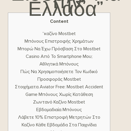
Την
Ελλάδα”
Content
“καζίνο Mostbet
Μπόνους Επιστροφής Χρημάτων
Μπορώ Να Έχω Πρόσβαση Στο Mostbet
Casino Από Το Smartphone Μου;
Αθλητικά Μπόνους
Πώς Να Χρησιμοποιήσετε Τον Κωδικό
Προσφοράς Mostbet
Στοιχήματα Aviator Free: Mostbet Accident
Game Μπόνους Χωρίς Κατάθεση
Ζωντανό Καζίνο Mostbet
Εβδομαδιαία Μπόνους
Λάβετε 10% Επιστροφή Μετρητών Στο
Καζίνο Κάθε Εβδομάδα Στα Παιχνίδια