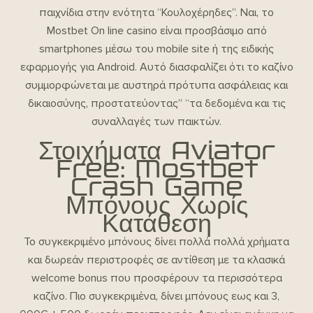
παιχνίδια στην ενότητα “Κουλοχέρηδες”. Ναι, το
Mostbet On line casino είναι προσβάσιμο από
smartphones μέσω του mobile site ή της ειδικής
εφαρμογής για Android. Αυτό διασφαλίζει ότι το καζίνο
συμμορφώνεται με αυστηρά πρότυπα ασφάλειας και
δικαιοσύνης, προστατεύοντας” “τα δεδομένα και τις
συναλλαγές των παικτών.
Στοιχήματα Aviator
Free: Mostbet
Crash Game
Μπόνους Χωρίς
Κατάθεση
Το συγκεκριμένο μπόνους δίνει πολλά πολλά χρήματα
και δωρεάν περιστροφές σε αντίθεση με τα κλασικά
welcome bonus που προσφέρουν τα περισσότερα
καζίνο. Πιο συγκεκριμένα, δίνει μπόνους εως και 3,