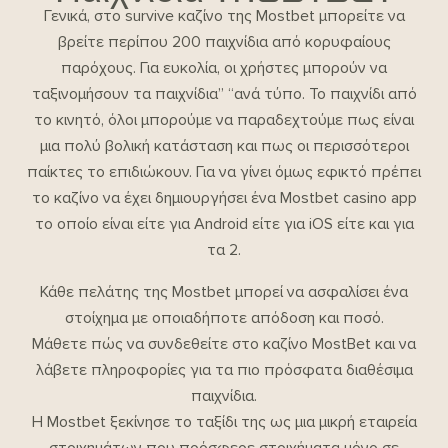
Γενικά, στο survive καζίνο της Mostbet μπορείτε να
βρείτε περίπου 200 παιχνίδια από κορυφαίους
παρόχους. Για ευκολία, οι χρήστες μπορούν να
ταξινομήσουν τα παιχνίδια” “ανά τύπο. Το παιχνίδι από
το κινητό, όλοι μπορούμε να παραδεχτούμε πως είναι
μια πολύ βολική κατάσταση και πως οι περισσότεροι
παίκτες το επιδιώκουν. Για να γίνει όμως εφικτό πρέπει
το καζίνο να έχει δημιουργήσει ένα Mostbet casino app
το οποίο είναι είτε για Android είτε για iOS είτε και για
τα 2.
Κάθε πελάτης της Mostbet μπορεί να ασφαλίσει ένα
στοίχημα με οποιαδήποτε απόδοση και ποσό.
Μάθετε πώς να συνδεθείτε στο καζίνο MostBet και να
λάβετε πληροφορίες για τα πιο πρόσφατα διαθέσιμα
παιχνίδια.
Η Mostbet ξεκίνησε το ταξίδι της ως μια μικρή εταιρεία
στοιχημάτων που πρόσφερε στοιχήματα μόνο σε