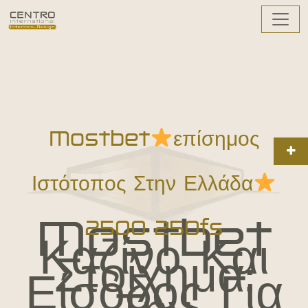
Mostbet
επίσημος
Ιστότοπος Στην Ελλάδα
Mostbet
2500 250fs
Καζίνο Και
Στοίχημα:
Είσοδος Για