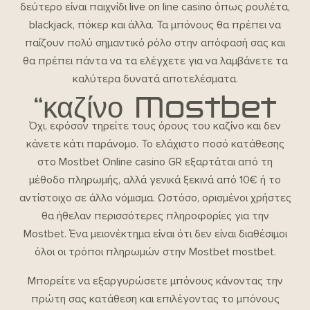
δεύτερο είναι παιχνίδι live on line casino όπως ρουλέτα,
blackjack, πόκερ και άλλα. Τα μπόνους θα πρέπει να
παίζουν πολύ σημαντικό ρόλο στην απόφασή σας και
θα πρέπει πάντα να τα ελέγχετε για να λαμβάνετε τα
καλύτερα δυνατά αποτελέσματα.
“καζίνο Mostbet
Όχι, εφόσον τηρείτε τους όρους του καζίνο και δεν
κάνετε κάτι παράνομο. Το ελάχιστο ποσό κατάθεσης
στο Mostbet Online casino GR εξαρτάται από τη
μέθοδο πληρωμής, αλλά γενικά ξεκινά από 10€ ή το
αντίστοιχο σε άλλο νόμισμα​. Ωστόσο, ορισμένοι χρήστες
θα ήθελαν περισσότερες πληροφορίες για την
Mostbet. Ένα μειονέκτημα είναι ότι δεν είναι διαθέσιμοι
όλοι οι τρόποι πληρωμών στην Mostbet
mostbet
.
Μπορείτε να εξαργυρώσετε μπόνους κάνοντας την
πρώτη σας κατάθεση και επιλέγοντας το μπόνους