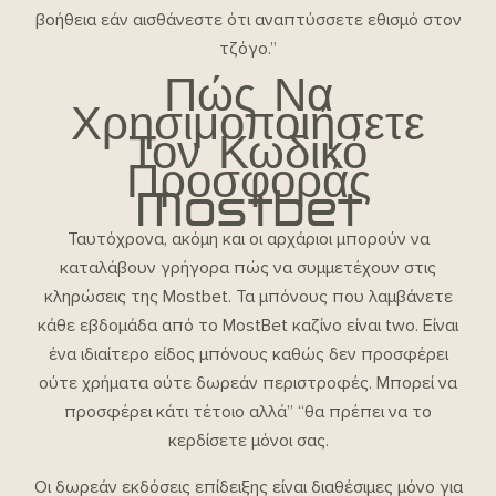
βοήθεια εάν αισθάνεστε ότι αναπτύσσετε εθισμό στον
τζόγο.”
Πώς Να
Χρησιμοποιήσετε
Τον Κωδικό
Προσφοράς
Mostbet
Ταυτόχρονα, ακόμη και οι αρχάριοι μπορούν να
καταλάβουν γρήγορα πώς να συμμετέχουν στις
κληρώσεις της Mostbet. Τα μπόνους που λαμβάνετε
κάθε εβδομάδα από το MostBet καζίνο είναι two. Είναι
ένα ιδιαίτερο είδος μπόνους καθώς δεν προσφέρει
ούτε χρήματα ούτε δωρεάν περιστροφές. Μπορεί να
προσφέρει κάτι τέτοιο αλλά” “θα πρέπει να το
κερδίσετε μόνοι σας.
Οι δωρεάν εκδόσεις επίδειξης είναι διαθέσιμες μόνο για