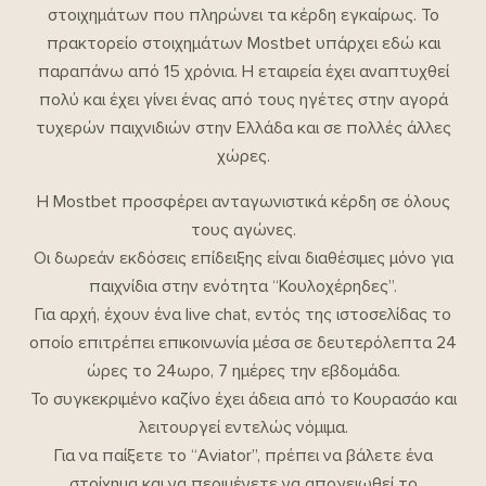
στοιχημάτων που πληρώνει τα κέρδη εγκαίρως. Το
πρακτορείο στοιχημάτων Mostbet υπάρχει εδώ και
παραπάνω από 15 χρόνια. Η εταιρεία έχει αναπτυχθεί
πολύ και έχει γίνει ένας από τους ηγέτες στην αγορά
τυχερών παιχνιδιών στην Ελλάδα και σε πολλές άλλες
χώρες.
Η Mostbet προσφέρει ανταγωνιστικά κέρδη σε όλους
τους αγώνες.
Οι δωρεάν εκδόσεις επίδειξης είναι διαθέσιμες μόνο για
παιχνίδια στην ενότητα “Κουλοχέρηδες”.
Για αρχή, έχουν ένα live chat, εντός της ιστοσελίδας το
οποίο επιτρέπει επικοινωνία μέσα σε δευτερόλεπτα 24
ώρες το 24ωρο, 7 ημέρες την εβδομάδα.
Το συγκεκριμένο καζίνο έχει άδεια από το Κουρασάο και
λειτουργεί εντελώς νόμιμα.
Για να παίξετε το “Aviator”, πρέπει να βάλετε ένα
στοίχημα και να περιμένετε να απογειωθεί το