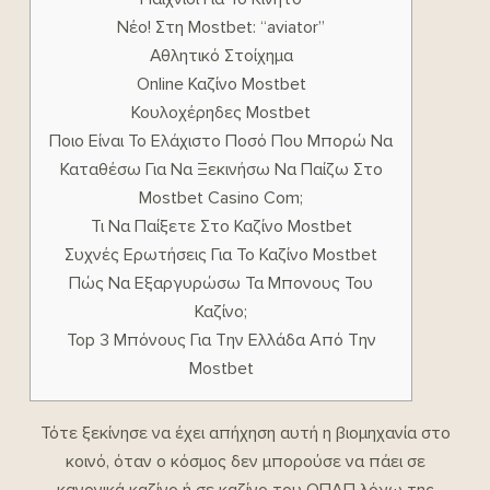
Νέο! Στη Mostbet: “aviator”
Αθλητικό Στοίχημα
Online Καζίνο Mostbet
Κουλοχέρηδες Mostbet
Ποιο Είναι Το Ελάχιστο Ποσό Που Μπορώ Να
Καταθέσω Για Να Ξεκινήσω Να Παίζω Στο
Mostbet Casino Com;
Τι Να Παίξετε Στο Καζίνο Mostbet
Συχνές Ερωτήσεις Για Το Καζίνο Mostbet
Πώς Να Εξαργυρώσω Τα Μπονους Του
Καζίνο;
Top 3 Μπόνους Για Την Ελλάδα Από Την
Mostbet
Τότε ξεκίνησε να έχει απήχηση αυτή η βιομηχανία στο
κοινό, όταν ο κόσμος δεν μπορούσε να πάει σε
κανονικά καζίνο ή σε καζίνο του ΟΠΑΠ λόγω της