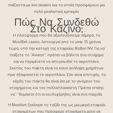
παίζονται με live dealers και τα οποία προσφέρουν μια
πολύ ρεαλιστική εμπειρία.
Πώς Να Συνδεθώ
Στο Καζίνο;
Η πλατφόρμα που θα αξιολογήσουμε σήμερα, το
MostBet casino, λειτουργεί από το year, 15 χρόνια
τώρα, υπό την κατοχή της εταιρείας BizBon NV. Για να
παίξετε το “Aviator”, πρέπει να βάλετε ένα στοίχημα
και να περιμένετε να απογειωθεί το αεροπλάνο.
Σκοπός του παίκτη είναι να κάνει ανάληψη χρημάτων
πριν εξαφανιστεί το αεροπλάνο. Εάν είναι επιτυχής, τα
κέρδη του παίκτη θα είναι ίσα με το γινόμενο του
στοιχήματος και τον πολλαπλασιαστή. Πρέπει επίσης
να” “θυμάστε ότι οι κουλοχέρηδες είναι ένα παιχνίδι.
Η Mostbet ξεκίνησε το ταξίδι της ως μια μικρή εταιρεία
στοιχημάτων που πρόσφερε στοιχήματα μόνο σε