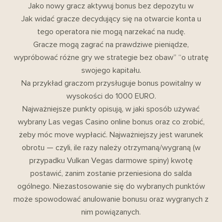
Jako nowy gracz aktywuj bonus bez depozytu w
Jak widać gracze decydujący się na otwarcie konta u
tego operatora nie mogą narzekać na nudę.
Gracze mogą zagrać na prawdziwe pieniądze,
wypróbować różne gry we strategie bez obaw” “o utratę
swojego kapitału.
Na przykład graczom przysługuje bonus powitalny w
wysokości do 1000 EURO.
Najważniejsze punkty opisują, w jaki sposób używać
wybrany Las vegas Casino online bonus oraz co zrobić,
żeby móc move wypłacić. Najważniejszy jest warunek
obrotu — czyli, ile razy należy otrzymaną/wygraną (w
przypadku Vulkan Vegas darmowe spiny) kwotę
postawić, zanim zostanie przeniesiona do salda
ogólnego. Niezastosowanie się do wybranych punktów
może spowodować anulowanie bonusu oraz wygranych z
nim powiązanych.