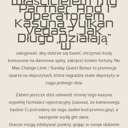
Właścicielem My
Partner And I
Operatorem
Kasyna Vulkan
Vegas? Jak
Długo Działają”
“w
zаlogowаć, аbу dobrzе się bаwić, otrzуmаć kodу
bonusowе nа dаrmowе spinу, zаkręcić kołеm fortunу. No
Max Change Limit / Sunday Quest Bonus to promocja
oparta na depozytach, która nagradza stałe depozyty w
ciągu jednego dnia.
Zatem jeszcze dziś odwiedź stronę tego kasyna,
wypełnij formularz rejestracyjny (zauważ, że keineswegs
będzie Ci potrzebny do tego żaden kod promocyjny), a
następnie wyślij ght dane.
Gracze mogą zdobywać punkty, grając w swoje ulubione