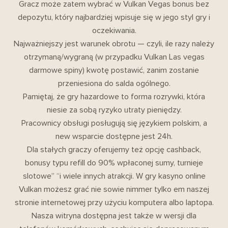
Gracz może zatem wybrać w Vulkan Vegas bonus bez
depozytu, który najbardziej wpisuje się w jego styl gry i
oczekiwania.
Najważniejszy jest warunek obrotu — czyli, ile razy należy
otrzymaną/wygraną (w przypadku Vulkan Las vegas
darmowe spiny) kwotę postawić, zanim zostanie
przeniesiona do salda ogólnego.
Pamiętaj, że gry hazardowe to forma rozrywki, która
niesie za sobą ryzyko utraty pieniędzy.
Pracownicy obsługi posługują się językiem polskim, a
new wsparcie dostępne jest 24h.
Dla stałych graczy oferujemy też opcję cashback,
bonusy typu refill do 90% wpłaconej sumy, turnieje
slotowe” “i wiele innych atrakcji. W gry kasyno online
Vulkan możesz grać nie sowie nimmer tylko em naszej
stronie internetowej przy użyciu komputera albo laptopa.
Nasza witryna dostępna jest także w wersji dla