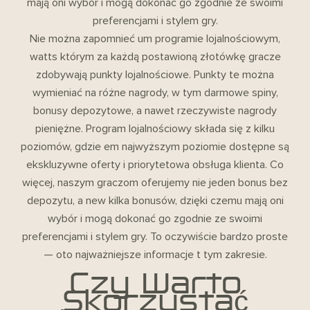
mają oni wybór i mogą dokonać go zgodnie ze swoimi
preferencjami i stylem gry.
Nie można zapomnieć um programie lojalnościowym,
watts którym za każdą postawioną złotówkę gracze
zdobywają punkty lojalnościowe. Punkty te można
wymieniać na różne nagrody, w tym darmowe spiny,
bonusy depozytowe, a nawet rzeczywiste nagrody
pieniężne. Program lojalnościowy składa się z kilku
poziomów, gdzie em najwyższym poziomie dostępne są
ekskluzywne oferty i priorytetowa obsługa klienta. Co
więcej, naszym graczom oferujemy nie jeden bonus bez
depozytu, a new kilka bonusów, dzięki czemu mają oni
wybór i mogą dokonać go zgodnie ze swoimi
preferencjami i stylem gry. To oczywiście bardzo proste
— oto najważniejsze informacje t tym zakresie.
Czy Warto
Skorzystać