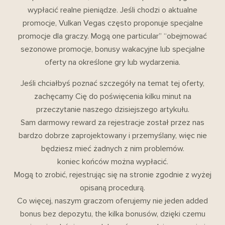
wypłacić realne pieniądze. Jeśli chodzi o aktualne
promocje, Vulkan Vegas często proponuje specjalne
promocje dla graczy. Mogą one particular” “obejmować
sezonowe promocje, bonusy wakacyjne lub specjalne
oferty na określone gry lub wydarzenia.
Jeśli chciałbyś poznać szczegóły na temat tej oferty,
zachęcamy Cię do poświęcenia kilku minut na
przeczytanie naszego dzisiejszego artykułu.
Sam darmowy reward za rejestracje został przez nas
bardzo dobrze zaprojektowany i przemyślany, więc nie
będziesz mieć żadnych z nim problemów.
koniec końców można wypłacić.
Mogą to zrobić, rejestrując się na stronie zgodnie z wyżej
opisaną procedurą.
Co więcej, naszym graczom oferujemy nie jeden added
bonus bez depozytu, the kilka bonusów, dzięki czemu