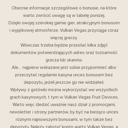
Obecnie informacje szczegółowe o bonusie, na które
warto zwrócić uwagę są w tabelę poniżej.
Dzięki swojej szerokiej gamie gier, atrakcyjnym bonusom
i wyjątkowej atmosferze, Vulkan Vegas przyciąga coraz
więcej graczy.
Wówczas trzeba będzie przesłać kilka zdjęć
dokumentów potwierdzających adres oraz tożsamość
gracza lub skanów.
Ale… najpierw wskazane jest sobie przypomnieć albo
przeczytać regulamin kasyna unces bonusem bez
depozytu, jeżeli jeszcze go nie widziałeś.
Wpływy z gotówki można wykorzystać we wszystkich
grach kasynowych, t tym w Vulkan Vegas Fruit Devices.
Warto więc śledzić uważnie nasz dział z promocjami,
newsletter i strony partnerów, by być na bieżąco unces
różnymi najnowszymi bonusami, w tym także bez
depozytu. Należy założyć konto watts Vulkan Vegas, a