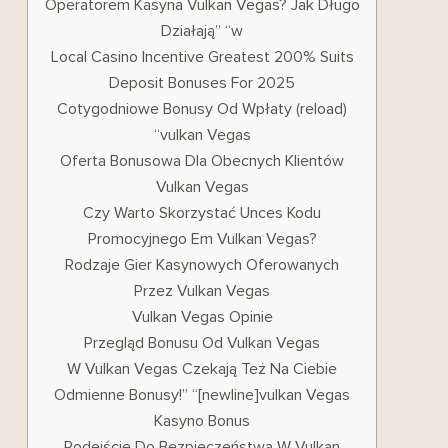
Operatorem Kasyna Vulkan Vegas? Jak Długo
Działają” “w
Local Casino Incentive Greatest 200% Suits
Deposit Bonuses For 2025
Cotygodniowe Bonusy Od Wpłaty (reload)
“vulkan Vegas
Oferta Bonusowa Dla Obecnych Klientów
Vulkan Vegas
Czy Warto Skorzystać Unces Kodu
Promocyjnego Em Vulkan Vegas?
Rodzaje Gier Kasynowych Oferowanych
Przez Vulkan Vegas
Vulkan Vegas Opinie
Przegląd Bonusu Od Vulkan Vegas
W Vulkan Vegas Czekają Też Na Ciebie
Odmienne Bonusy!” “[newline]vulkan Vegas
Kasyno Bonus
Podejście Do Bezpieczeństwa W Vulkan