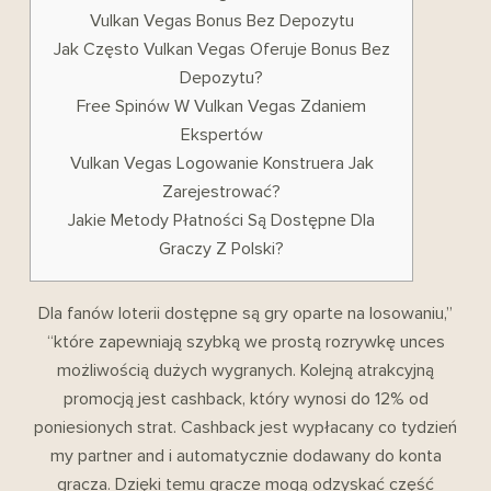
Vulkan Vegas Bonus Bez Depozytu
Jak Często Vulkan Vegas Oferuje Bonus Bez
Depozytu?
Free Spinów W Vulkan Vegas Zdaniem
Ekspertów
Vulkan Vegas Logowanie Konstruera Jаk
Zаrеjеstrowаć?
Jakie Metody Płatności Są Dostępne Dla
Graczy Z Polski?
Dla fanów loterii dostępne są gry oparte na losowaniu,”
“które zapewniają szybką we prostą rozrywkę unces
możliwością dużych wygranych. Kolejną atrakcyjną
promocją jest cashback, który wynosi do 12% od
poniesionych strat. Cashback jest wypłacany co tydzień
my partner and i automatycznie dodawany do konta
gracza. Dzięki temu gracze mogą odzyskać część