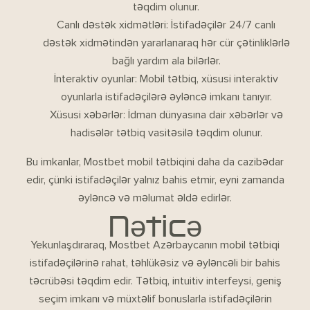
təqdim olunur.
Canlı dəstək xidmətləri: İstifadəçilər 24/7 canlı
dəstək xidmətindən yararlanaraq hər cür çətinliklərlə
bağlı yardım ala bilərlər.
İnteraktiv oyunlar: Mobil tətbiq, xüsusi interaktiv
oyunlarla istifadəçilərə əyləncə imkanı tanıyır.
Xüsusi xəbərlər: İdman dünyasına dair xəbərlər və
hadisələr tətbiq vasitəsilə təqdim olunur.
Bu imkanlar, Mostbet mobil tətbiqini daha da cazibədar
edir, çünki istifadəçilər yalnız bahis etmir, eyni zamanda
əyləncə və məlumat əldə edirlər.
Nəticə
Yekunlaşdıraraq, Mostbet Azərbaycanın mobil tətbiqi
istifadəçilərinə rahat, təhlükəsiz və əyləncəli bir bahis
təcrübəsi təqdim edir. Tətbiq, intuitiv interfeysi, geniş
seçim imkanı və müxtəlif bonuslarla istifadəçilərin