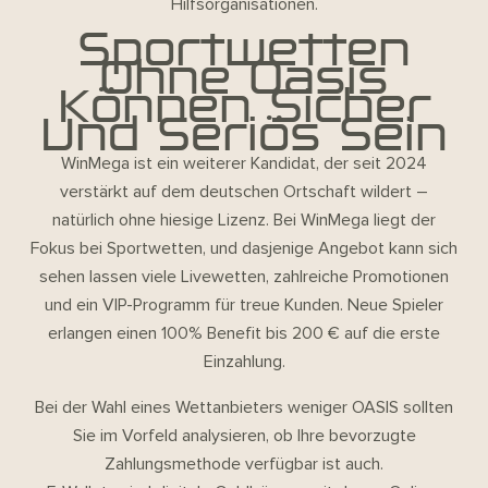
Hilfsorganisationen.
Sportwetten
Ohne Oasis
Können Sicher
Und Seriös Sein
WinMega ist ein weiterer Kandidat, der seit 2024
verstärkt auf dem deutschen Ortschaft wildert –
natürlich ohne hiesige Lizenz. Bei WinMega liegt der
Fokus bei Sportwetten, und dasjenige Angebot kann sich
sehen lassen viele Livewetten, zahlreiche Promotionen
und ein VIP-Programm für treue Kunden. Neue Spieler
erlangen einen 100% Benefit bis 200 € auf die erste
Einzahlung.
Bei der Wahl eines Wettanbieters weniger OASIS sollten
Sie im Vorfeld analysieren, ob Ihre bevorzugte
Zahlungsmethode verfügbar ist auch.