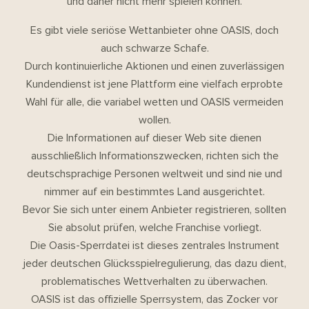
und daher nicht mehr spielen können.
Es gibt viele seriöse Wettanbieter ohne OASIS, doch
auch schwarze Schafe.
Durch kontinuierliche Aktionen und einen zuverlässigen
Kundendienst ist jene Plattform eine vielfach erprobte
Wahl für alle, die variabel wetten und OASIS vermeiden
wollen.
Die Informationen auf dieser Web site dienen
ausschließlich Informationszwecken, richten sich the
deutschsprachige Personen weltweit und sind nie und
nimmer auf ein bestimmtes Land ausgerichtet.
Bevor Sie sich unter einem Anbieter registrieren, sollten
Sie absolut prüfen, welche Franchise vorliegt.
Die Oasis-Sperrdatei ist dieses zentrales Instrument
jeder deutschen Glücksspielregulierung, das dazu dient,
problematisches Wettverhalten zu überwachen.
OASIS ist das offizielle Sperrsystem, das Zocker vor