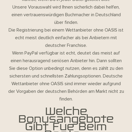
Unsere Vorauswahl wird Ihnen sicherlich dabei helfen,
einen vertrauenswürdigen Buchmacher in Deutschland
über finden.
Die Registrierung bei einem Wettanbieter ohne OASIS ist
echt meist deutlich einfacher als bei Anbietern mit
deutscher Franchise.
Wenn PayPal verfügbar ist echt, deutet das meist auf
einen herausragend seriösen Anbieter hin. Dann sollten
Sie diese Option unbedingt nutzen, denn es zählt zu den
sichersten und schnellsten Zahlungsoptionen. Deutsche
Wettanbieter ohne OASIS sind immer wieder aufgrund
der Vorgaben der deutschen Behörden am Markt nicht zu
finden.
Welche
Bonusangebote
Gibt Fue Beim