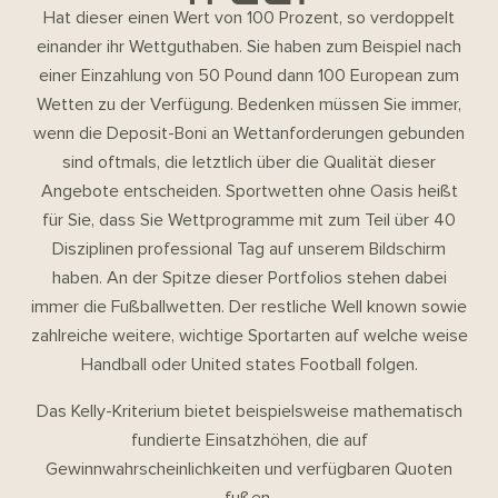
Hat dieser einen Wert von 100 Prozent, so verdoppelt
einander ihr Wettguthaben. Sie haben zum Beispiel nach
einer Einzahlung von 50 Pound dann 100 European zum
Wetten zu der Verfügung. Bedenken müssen Sie immer,
wenn die Deposit-Boni an Wettanforderungen gebunden
sind oftmals, die letztlich über die Qualität dieser
Angebote entscheiden. Sportwetten ohne Oasis heißt
für Sie, dass Sie Wettprogramme mit zum Teil über 40
Disziplinen professional Tag auf unserem Bildschirm
haben. An der Spitze dieser Portfolios stehen dabei
immer die Fußballwetten. Der restliche Well known sowie
zahlreiche weitere, wichtige Sportarten auf welche weise
Handball oder United states Football folgen.
Das Kelly-Kriterium bietet beispielsweise mathematisch
fundierte Einsatzhöhen, die auf
Gewinnwahrscheinlichkeiten und verfügbaren Quoten
fußen.