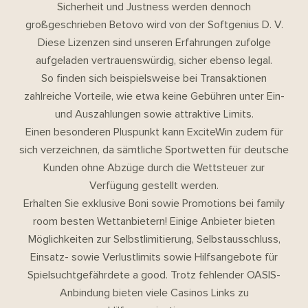
Sicherheit und Justness werden dennoch
großgeschrieben Betovo wird von der Softgenius D. V.
Diese Lizenzen sind unseren Erfahrungen zufolge
aufgeladen vertrauenswürdig, sicher ebenso legal.
So finden sich beispielsweise bei Transaktionen
zahlreiche Vorteile, wie etwa keine Gebühren unter Ein-
und Auszahlungen sowie attraktive Limits.
Einen besonderen Pluspunkt kann ExciteWin zudem für
sich verzeichnen, da sämtliche Sportwetten für deutsche
Kunden ohne Abzüge durch die Wettsteuer zur
Verfügung gestellt werden.
Erhalten Sie exklusive Boni sowie Promotions bei family
room besten Wettanbietern! Einige Anbieter bieten
Möglichkeiten zur Selbstlimitierung, Selbstausschluss,
Einsatz- sowie Verlustlimits sowie Hilfsangebote für
Spielsuchtgefährdete a good. Trotz fehlender OASIS-
Anbindung bieten viele Casinos Links zu