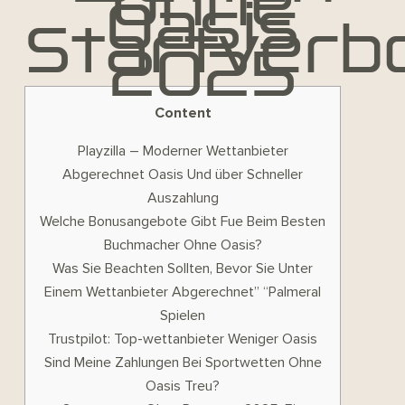
Ohne
Oasis
Startverb
2025
Content
Playzilla – Moderner Wettanbieter
Abgerechnet Oasis Und über Schneller
Auszahlung
Welche Bonusangebote Gibt Fue Beim Besten
Buchmacher Ohne Oasis?
Was Sie Beachten Sollten, Bevor Sie Unter
Einem Wettanbieter Abgerechnet” “Palmeral
Spielen
Trustpilot: Top-wettanbieter Weniger Oasis
Sind Meine Zahlungen Bei Sportwetten Ohne
Oasis Treu?