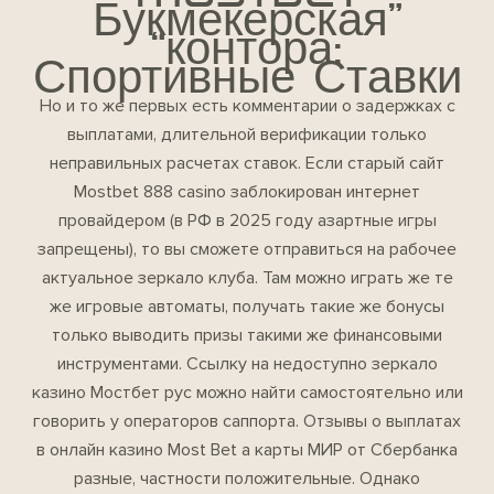
Букмекерская”
“контора:
Спортивные Ставки
Но и то же первых есть комментарии о задержках с
выплатами, длительной верификации только
неправильных расчетах ставок. Если старый сайт
Mostbet 888 casino заблокирован интернет
провайдером (в РФ в 2025 году азартные игры
запрещены), то вы сможете отправиться на рабочее
актуальное зеркало клуба. Там можно играть же те
же игровые автоматы, получать такие же бонусы
только выводить призы такими же финансовыми
инструментами. Ссылку на недоступно зеркало
казино Мостбет рус можно найти самостоятельно или
говорить у операторов саппорта. Отзывы о выплатах
в онлайн казино Most Bet а карты МИР от Сбербанка
разные, частности положительные. Однако