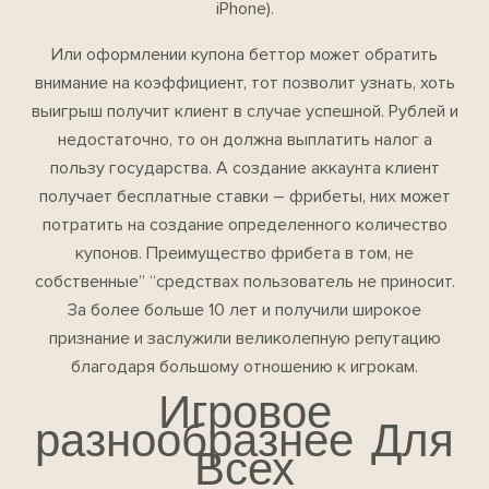
iPhone).
Или оформлении купона беттор может обратить
внимание на коэффициент, тот позволит узнать, хоть
выигрыш получит клиент в случае успешной. Рублей и
недостаточно, то он должна выплатить налог а
пользу государства. А создание аккаунта клиент
получает бесплатные ставки – фрибеты, них может
потратить на создание определенного количество
купонов. Преимущество фрибета в том, не
собственные” “средствах пользователь не приносит.
За более больше 10 лет и получили широкое
признание и заслужили великолепную репутацию
благодаря большому отношению к игрокам.
Игровое
разнообразнее Для
Всех