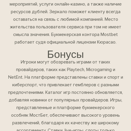
мероприятий, услуги онлайн-казино, а также наличие
ресурсов дублей. Зеркало поможет клиенту всегда
оставаться на связь с любимой компанией. Место
жительства пользователя сервиса при том не имеет
смысла значения. Букмекерская контора Mostbet
работает судя официальной лицензии Кюрасао.
Бонусы
Игроки могут обозревать играми от таких
провайдеров, таких как Playtech, Microgaming и
NetEnt. На платформе представлены ставки и спорт и
киберспорт, что привлекает гемблеров с разными
предпочтениями. Каталог игр постоянно обновляется,
добавляя новинки от популярных провайдеров. Игры,
представленные и платформе букмекерского
особняк МостБет, обеспечивают высокого уровень
развлечений, благодаря их качеству же широкому
ассортименту. Ставки, live-игры, слоты только