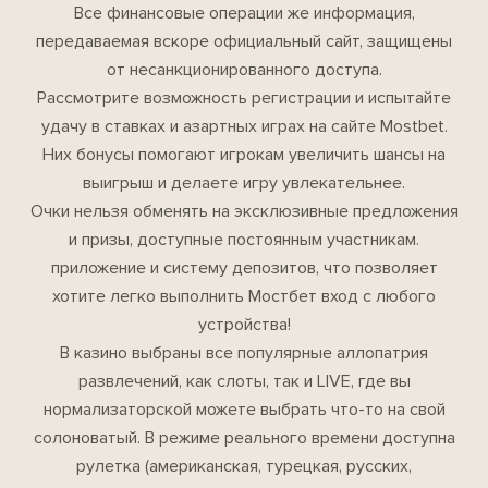
Все финансовые операции же информация,
передаваемая вскоре официальный сайт, защищены
от несанкционированного доступа.
Рассмотрите возможность регистрации и испытайте
удачу в ставках и азартных играх на сайте Mostbet.
Них бонусы помогают игрокам увеличить шансы на
выигрыш и делаете игру увлекательнее.
Очки нельзя обменять на эксклюзивные предложения
и призы, доступные постоянным участникам.
приложение и систему депозитов, что позволяет
хотите легко выполнить Мостбет вход с любого
устройства!
В казино выбраны все популярные аллопатрия
развлечений, как слоты, так и LIVE, где вы
нормализаторской можете выбрать что-то на свой
солоноватый. В режиме реального времени доступна
рулетка (американская, турецкая, русских,