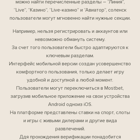
можно найти перечисленные разделы – “Линия”,
“Live”, “Казино”, “Live-казино” и “Авиатор”, соленск
пользователи могут мгновенно найти нужные секции.
Например, нельзя регистрировать и аккаунтов или
невозможно обмануть систему.
За счет того пользователи быстро адаптируются к
ключевым разделам.
Интерфейс мобильной версии создан усовершенство
комфортного пользования, только делает игру
удобной и доступной а любой момент.
Пользователи могут переключиться в Mostbet,
загрузив мобильное приложение на свои устройства
Android одноиз iOS.
На платформе представлены ставки на спорт, слоты
и игры с живыми дилерами и другие вида
развлечений.
Ддя прохождения верификации понадобится