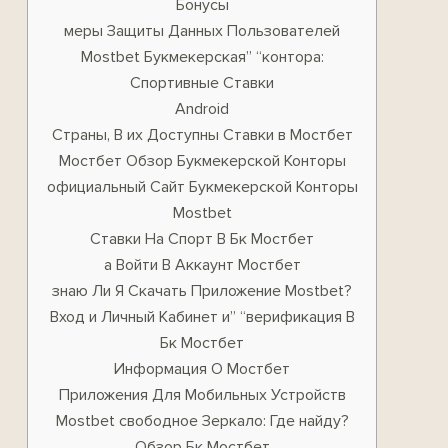
Бонусы
меры Защиты Данных Пользователей
Mostbet Букмекерская” “контора:
Спортивные Ставки
Android
Страны, В их Доступны Ставки в Мостбет
Мостбет Обзор Букмекерской Конторы
официальный Сайт Букмекерской Конторы
Mostbet
Ставки На Спорт В Бк Мостбет
а Войти В Аккаунт Мостбет
знаю Ли Я Скачать Приложение Mostbet?
Вход и Личный Кабинет и” “верификация В
Бк Мостбет
Информация О Мостбет
Приложения Для Мобильных Устройств
Mostbet свободное Зеркало: Где найду?
Обзор Бк Мостбет