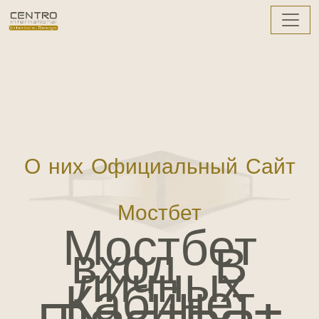
О них Официальный Сайт
Мостбет
Мостбет
вход ️ В
личных
Кабинет