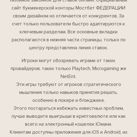
сайт букмекерской конторы Мостбет ФЕДЕРАЦИИ
своим дизайном но отличается от конкурентов. За
счет только пользователи быстро адаптируются к
ключевым разделам. Все основные вкладки
располагаются в нижняя части страницы, только по
центру представлена линия ставок.
Игроки могут обозревать играми от таких
провайдеров, таких только Playtech, Microgaming же
NetEnt.
Эти игры требуют от игроков стратегического
мышления только навыков принятия решать,
особенно в покере и блэкджеке.
Этого постараться избежать известных проблем,
лучше выводите выигрыши в криптовалюте или как
всего на электронный кошелек Юмани.
Клиентам доступны приложения для iOS и Android, их