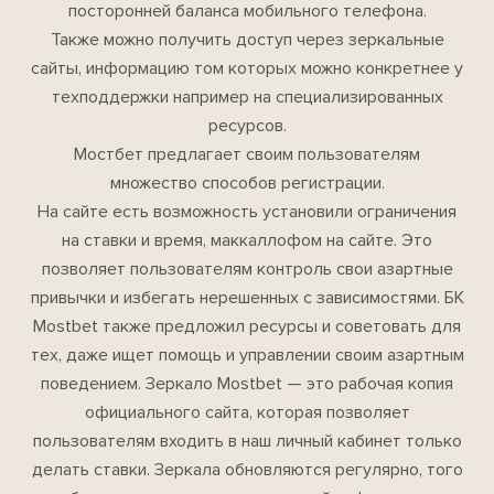
посторонней баланса мобильного телефона.
Также можно получить доступ через зеркальные
сайты, информацию том которых можно конкретнее у
техподдержки например на специализированных
ресурсов.
Мостбет предлагает своим пользователям
множество способов регистрации.
На сайте есть возможность установили ограничения
на ставки и время, маккаллофом на сайте. Это
позволяет пользователям контроль свои азартные
привычки и избегать нерешенных с зависимостями. БК
Mostbet также предложил ресурсы и советовать для
тех, даже ищет помощь и управлении своим азартным
поведением. Зеркало Mostbet — это рабочая копия
официального сайта, которая позволяет
пользователям входить в наш личный кабинет только
делать ставки. Зеркала обновляются регулярно, того