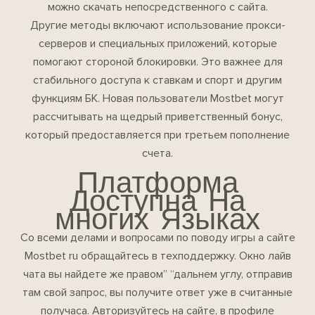
можно скачать непосредственного с сайта.
Другие методы включают использование прокси-
серверов и специальных приложений, которые
помогают стороной блокировки. Это важнее для
стабильного доступа к ставкам и спорт и другим
функциям БК. Новая пользователи Mostbet могут
рассчитывать на щедрый приветственный бонус,
который предоставляется при третьем пополнение
счета.
Платформа
Доступна На
многих Языках
Со всеми делами и вопросами по поводу игры а сайте
Mostbet ru обращайтесь в техподдержку. Окно лайв
чата вы найдете же правом” “дальнем углу, отправив
там свой запрос, вы получите ответ уже в считанные
получаса. Авторизуйтесь на сайте, в профиле