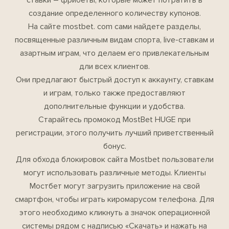
создание определенного количеству купонов.
На сайте mostbet. com сами найдете разделы,
посвященные различным видам спорта, live-ставкам и
азартным играм, что делаем его привлекательным
дли всех клиентов.
Они предлагают быстрый доступ к аккаунту, ставкам
и играм, только также предоставляют
дополнительные функции и удобства.
Старайтесь промокод MostBet HUGE при
регистрации, этого получить лучший приветственный
бонус.
Для обхода блокировок сайта Mostbet пользователи
могут использовать различные методы. Клиенты
Мостбет могут загрузить приложение на свой
смартфон, чтобы играть киромарусом телефона. Для
этого необходимо кликнуть а значок операционной
системы рядом с надписью «Скачать» и нажать на