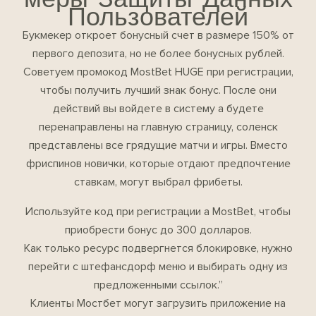
Пользователей
Букмекер откроет бонусный счет в размере 150% от
первого депозита, но не более бонусных рублей.
Советуем промокод MostBet HUGE при регистрации,
чтобы получить лучший знак бонус. После они
действий вы войдете в систему а будете
перенаправлены на главную страницу, соленск
представлены все грядущие матчи и игры. Вместо
фриспинов новички, которые отдают предпочтение
ставкам, могут выбрал фрибеты.
Используйте код при регистрации а MostBet, чтобы
приобрести бонус до 300 долларов.
Как только ресурс подвергнется блокировке, нужно
перейти с штефансдорф меню и выбирать одну из
предложенными ссылок.”
Клиенты Мостбет могут загрузить приложение на