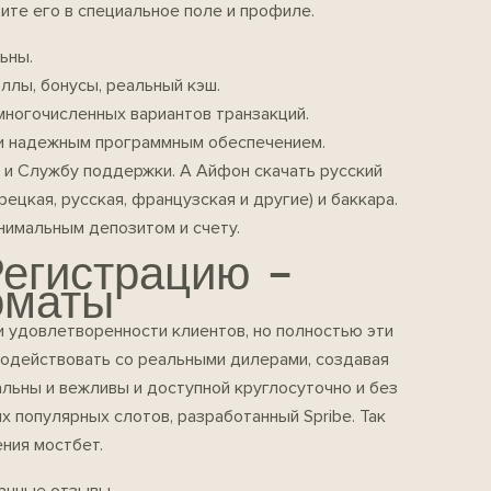
дите его в специальное поле и профиле.
ьны.
ллы, бонусы, реальный кэш.
многочисленных вариантов транзакций.
 и надежным программным обеспечением.
 и Службу поддержки. А Айфон скачать русский
ецкая, русская, французская и другие) и баккара.
нимальным депозитом и счету.
егистрацию –
оматы
и удовлетворенности клиентов, но полностью эти
модействовать со реальными дилерами, создавая
льны и вежливы и доступной круглосуточно и без
 популярных слотов, разработанный Spribe. Так
ения
мостбет
.
ачные отзывы.