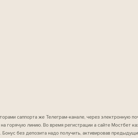
торами саппорта же Телеграм-канале, через электронную по
ь на горячую линию. Во время регистрации а сайте Мостбет к
 Бонус без депозита надо получить, активировав предыдущи