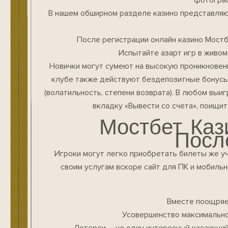
В нашем обширном разделе казино представляю
После регистрации онлайн казино Мостб
Испытайте азарт игр в живо
Новички могут сумеют на высокую проникновенн
клубе также действуют бездепозитные бонусы 
(волатильность, степени возврата). В любом выи
вкладку «Вывести со счета», поищи
Мостбет Каз
Посл
Игроки могут легко приобретать билеты же уч
своим услугам вскоре сайт для ПК и мобиль
Вместе поощряе
Усовершенство максимально
Лотереи – не один интересный касающий