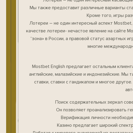
Мы также предоставит различные варианты ставо
Кроме того, игры раз
Лотереи – не один интересный аспект Mostbet
качестве лотереи- нечастое явление на сайте Мо
“зона» в России, а правовой статус азартных 
многие международны
Mostbet English предлагает остальным клиен
английские, малазийские и индонезийские. Мы т
ставки, ставки с гандикапом и многое друго
авт
Поиск содержательных зеркал сове
Он позволяет проанализировать гей
Верификация личности необходи
Казино предлагает широкий спектр 
Работая с мирового аудиторией из достаточн