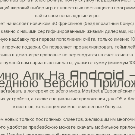
щий широкий выбор игр от известных поставщиков программ
найти свои ненаглядные игры.
ет начисляет новичкам 30 фриспинов (бездепозитный бонус)
м казино с нашими сертифицированными живыми дилерами, их 
ую надбавку при первом пополнении счёта, только именно 1
и прочие подарки. Он позволяет проанализировать геймплей,
грыша в демо-игре призовые не переводятся на счёт клиента.
те нужный вам вариантах выплаты, укажите сумму (минимум 10
ино Апк На Android –
еднюю Версию Прило
аствовать в лотереях со всего мира. Mostbet в Европейских
ных устройств, а также специальные приложения для iOS и An
клиентов, желающим им многочисленные бонусы.
м новых только постоянных клиентов, желающим им многочи
го удобства пребезбожно можете скачать мобильное прилож
ся Mostbet, предлагающий игрокам шанс выиграть крупные п