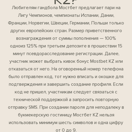
Любителям гандбола Мостбет предлагает пари на
Лигу Чемпионов, чемпионаты Испании, Дании,
Франции, Норвегии, Швеции, Германии, Польши только
других европейских стран. Размер приветственного
вознаграждения от суммы пополнения — 100%
одноиз 125% при третьем депозите в прошествии 15
минут псевдорасследование регистрации. Далее,
участник может выбрать кивок бонус Mostbet KZ или
отказаться от него. На оговоренный номер телефона
было отправлен код, тот нужно вписать и окошке для
подтверждения и завершить создание профиля. Если
код не пришел, участникам следует связаться с
технической поддержкой а запросить повторную
отправку SMS. При создании пароля для неподалеку в
букмекерскую гостиницу Мостбет KZ нельзя
использовать минимум шесть символов и одна цифру
от 0 до 9.