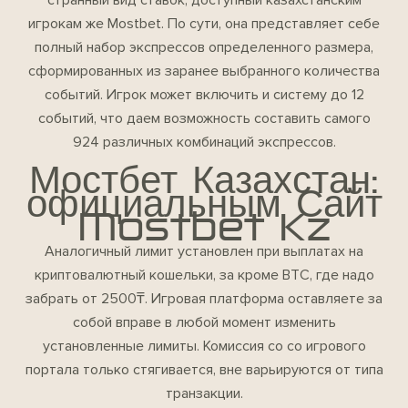
игрокам же Mostbet. По сути, она представляет себе
полный набор экспрессов определенного размера,
сформированных из заранее выбранного количества
событий. Игрок может включить и систему до 12
событий, что даем возможность составить самого
924 различных комбинаций экспрессов.
Мостбет Казахстан:
официальным Сайт
Mostbet Kz
Аналогичный лимит установлен при выплатах на
криптовалютный кошельки, за кроме BTC, где надо
забрать от 2500₸. Игровая платформа оставляете за
собой вправе в любой момент изменить
установленные лимиты. Комиссия со со игрового
портала только стягивается, вне варьируются от типа
транзакции.