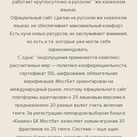
работает круглосуточно а русском” “же казахском
языках.
Официальный сайт сделан на русском же казахском
языках, не обеспечивает максимальный комфорт.
Есть куча новых ресурсов, их заслуживают внимания,
но есть и те, которые уже могли себя
зарекомендовать.
С одна” “недопущения применяется комплекс
рассчитанных мер — политике конфиденциальности,
сертификат SSL-шифрования, обязательная
верификация. МостБет ориентирован на
международный рынок, поэтому официального сайт
платформы адаптирован к 25 языковым версиям и
предназначено 20 разных валют счета, включая
тенге. За регистрацию пиппардом выбором бонуса
«Казино» БК Мостбет зачисляет новым игрокам 30
фриспинов по 25 тенге. Система – еще один
странный вид ставок, доступный казахстанским