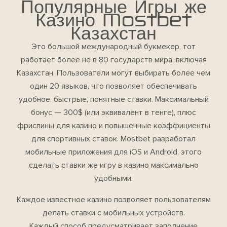
Популярные Игры же
Казино Mostbet
Казахстан
Это большой международный букмекер, тот
работает более не в 80 государств мира, включая
Казахстан. Пользователи могут выбирать более чем
один 20 языков, что позволяет обеспечивать
удобное, быстрые, понятные ставки. Максимальный
бонус — 300$ (или эквивалент в тенге), плюс
фриспины для казино и повышенные коэффициенты
для спортивных ставок. Mostbet разработал
мобильные приложения для iOS и Android, этого
сделать ставки же игру в казино максимально
удобными.
Каждое известное казино позволяет пользователям
делать ставки с мобильных устройств.
Каждый способ предусматривает заполнение