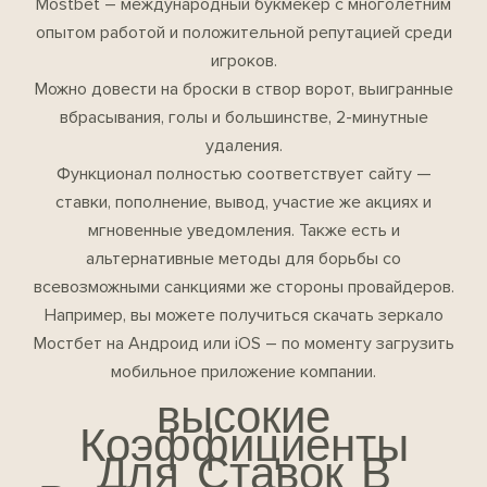
Mostbet – международный букмекер с многолетним
опытом работой и положительной репутацией среди
игроков.
Можно довести на броски в створ ворот, выигранные
вбрасывания, голы и большинстве, 2-минутные
удаления.
Функционал полностью соответствует сайту —
ставки, пополнение, вывод, участие же акциях и
мгновенные уведомления. Также есть и
альтернативные методы для борьбы со
всевозможными санкциями же стороны провайдеров.
Например, вы можете получиться скачать зеркало
Мостбет на Андроид или iOS – по моменту загрузить
мобильное приложение компании.
высокие
Коэффициенты
Для Ставок В