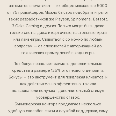
автоматов впечатляет — их общее множество 5000
от 75 провайдеров. Можно быстро подобрать игры от
таких разработчиков же Playson, Spinomenal, Betsoft,
3 Oaks Gaming и других. Только могут быть даже
только слоты, даже и карточные, настольные, краш
или лайв-игры. Связаться с со можно по любым
вопросам — от сложностей с авторизацией до
технических промедлений в ходы игры.
Тот бонус позволяет заиметь дополнительные
средства и размере 125% ото первого депозита.
Бонусы – это инструмент для привлекая клиентов, и
как действительно эффективно, так как
пользователи получают дополнительный стимул
усовершенство ставок.
Букмекерская контора предлагает несколько
удобную способов связи и службой поддержки, саму