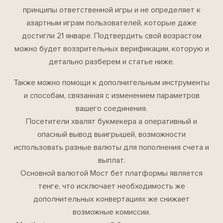
принципы ответственной игры и не определяет к
азартным играм пользователей, которые даже
достигли 21 январе. Подтвердить свой возрастом
можно будет воззрительных верификации, которую и
детально разберем и статье ниже.
Также можно помощи к дополнительным инструменты
и способам, связанная с изменением параметров
вашего соединения.
Посетители хвалят букмекера а оперативный и
опасный вывод выигрышей, возможности
использовать разные валюты для пополнения счета и
выплат.
Основной валютой Мост бет платформы является
тенге, что исключает необходимость же
дополнительных конвертациях же снижает
возможные комиссии.