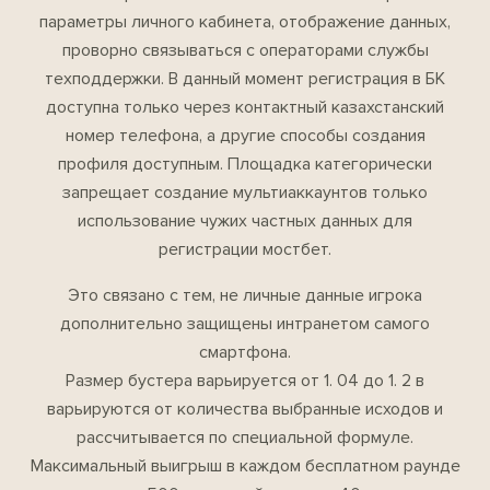
параметры личного кабинета, отображение данных,
проворно связываться с операторами службы
техподдержки. В данный момент регистрация в БК
доступна только через контактный казахстанский
номер телефона, а другие способы создания
профиля доступным. Площадка категорически
запрещает создание мультиаккаунтов только
использование чужих частных данных для
регистрации
мостбет
.
Это связано с тем, не личные данные игрока
дополнительно защищены интранетом самого
смартфона.
Размер бустера варьируется от 1. 04 до 1. 2 в
варьируются от количества выбранные исходов и
рассчитывается по специальной формуле.
Максимальный выигрыш в каждом бесплатном раунде