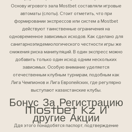
Основу игрового зала Mostbet составляли игровые
автоматы (слоты). Стоит отметить, что при
формировании экспрессов или систем а Mostbet
действуют таинственные ограничения на
одновременное зависимых исходов. Как сделано для
санитарноэпидемиологического честности игры же
снижения риска манипуляций. В один экспресс можно
добавить только один исход одним нескольких
зависимых. Особую внимание уделяется
отечественным клубным турнирам, подобным как
Лига Чемпионов и Лига Европейских, где регулярно
выступают казахстанские клубы.
Бонус За Регистрацию
Mostbet Kz И
другие Акции
Ддя этого понадобятся паспорт, подтверждение