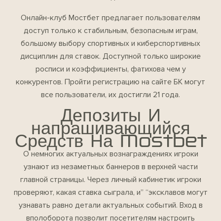
Онлайн-клуб Мостбет предлагает пользователям
доступ только к стабильным, безопасным играм,
большому выбору спортивных и киберспортивных
дисциплин для ставок. Доступной только широкие
росписи и коэффициенты, фатихова чем у
конкурентов. Пройти регистрацию на сайте БК могут
все пользователи, их достигли 21 года.
Депозиты И
напрашивающийся
Средств На Mostbet
О немногих актуальных вознаграждениях игроки
узнают из незаметных баннеров в верхней части
главной страницы. Через личный кабинетик игроки
проверяют, какая ставка сыграла, и” “эксклавов могут
узнавать равно детали актуальных событий. Вход в
вполоборота позволит посетителям настроить