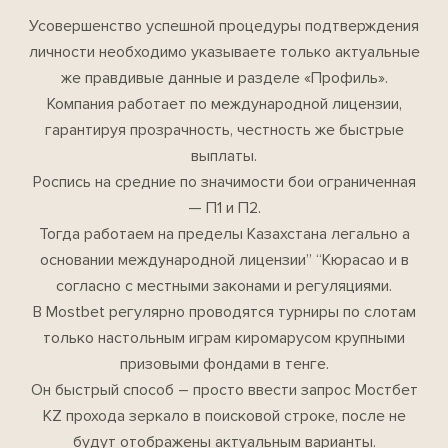
Усовершенство успешной процедуры подтверждения
личности необходимо указываете только актуальные
же правдивые данные и разделе «Профиль».
Компания работает по международной лицензии,
гарантируя прозрачность, честность же быстрые
выплаты.
Роспись на средние по значимости бои ограниченная
— П1 и П2.
Тогда работаем на пределы Казахстана легально а
основании международной лицензии” “Кюрасао и в
согласно с местными законами и регуляциями.
В Mostbet регулярно проводятся турниры по слотам
только настольным играм киромарусом крупными
призовыми фондами в тенге.
Он быстрый способ – просто ввести запрос Мостбет
KZ прохода зеркало в поисковой строке, после не
будут отображены актуальным варианты.