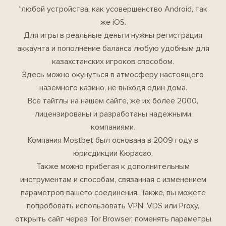
“любой устройства, как усовершенство Android, так
же iOS.
Для игры в реальные деньги нужны регистрация
аккаунта и пополнение баланса любую удобным для
казахстанских игроков способом.
Здесь можно окунуться в атмосферу настоящего
наземного казино, не выходя один дома.
Все тайтлы на нашем сайте, же их более 2000,
лицензированы и разработаны надежными
компаниями.
Компания Mostbet был основана в 2009 году в
юрисдикции Кюрасао.
Также можно прибегая к дополнительным
инструментам и способам, связанная с изменением
параметров вашего соединения. Также, вы можете
попробовать использовать VPN, VDS или Proxy,
открыть сайт через Tor Browser, поменять параметры