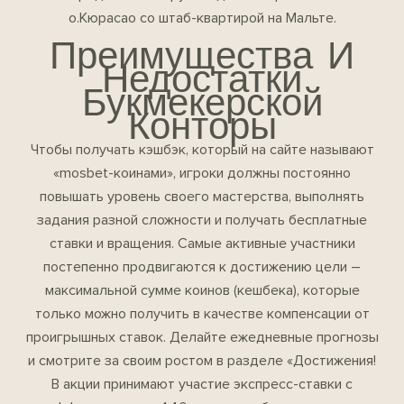
о.Кюрасао со штаб-квартирой на Мальте.
Преимущества И
Недостатки
Букмекерской
Конторы
Чтобы получать кэшбэк, который на сайте называют
«mosbet-коинами», игроки должны постоянно
повышать уровень своего мастерства, выполнять
задания разной сложности и получать бесплатные
ставки и вращения. Самые активные участники
постепенно продвигаются к достижению цели –
максимальной сумме коинов (кешбека), которые
только можно получить в качестве компенсации от
проигрышных ставок. Делайте ежедневные прогнозы
и смотрите за своим ростом в разделе «Достижения!
В акции принимают участие экспресс-ставки с