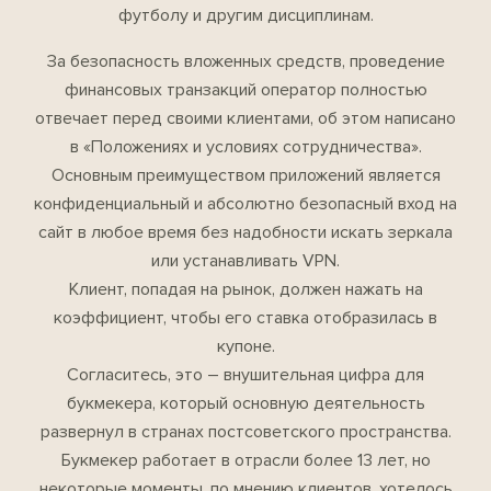
футболу и другим дисциплинам.
За безопасность вложенных средств, проведение
финансовых транзакций оператор полностью
отвечает перед своими клиентами, об этом написано
в «Положениях и условиях сотрудничества».
Основным преимуществом приложений является
конфиденциальный и абсолютно безопасный вход на
сайт в любое время без надобности искать зеркала
или устанавливать VPN.
Клиент, попадая на рынок, должен нажать на
коэффициент, чтобы его ставка отобразилась в
купоне.
Согласитесь, это – внушительная цифра для
букмекера, который основную деятельность
развернул в странах постсоветского пространства.
Букмекер работает в отрасли более 13 лет, но
некоторые моменты, по мнению клиентов, хотелось