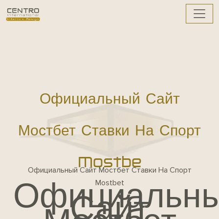
Официальный Сайт
Мостбет Ставки На Спорт
Mostbe
Официальный Сайт Мостбет Ставки На Спорт
Официальн
Mostbet
Сайт