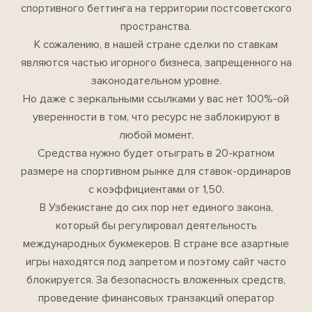
спортивного беттинга на территории постсоветского
пространства.
К сожалению, в нашей стране сделки по ставкам
являются частью игорного бизнеса, запрещенного на
законодательном уровне.
Но даже с зеркальными ссылками у вас нет 100%-ой
уверенности в том, что ресурс не заблокируют в
любой момент.
Средства нужно будет отыграть в 20-кратном
размере на спортивном рынке для ставок-ординаров
с коэффициентами от 1,50.
В Узбекистане до сих пор нет единого закона,
который бы регулировал деятельность
международных букмекеров. В стране все азартные
игры находятся под запретом и поэтому сайт часто
блокируется. За безопасность вложенных средств,
проведение финансовых транзакций оператор