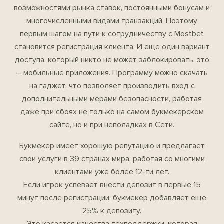
возможностями рынка ставок, постоянными бонусам и
многочисленными видами транзакций. Поэтому
первым шагом на пути к сотрудничеству с Mostbet
становится регистрация клиента. И еще один вариант
доступа, который никто не может заблокировать, это
– мобильные приложения. Программу можно скачать
на гаджет, что позволяет производить вход с
дополнительными мерами безопасности, работая
даже при сбоях не только на самом букмекерском
сайте, но и при неполадках в Сети.
Букмекер имеет хорошую репутацию и предлагает
свои услуги в 39 странах мира, работая со многими
клиентами уже более 12-ти лет.
Если игрок успевает внести депозит в первые 15
минут после регистрации, букмекер добавляет еще
25% к депозиту.
Это касается качества техподдержки, которая