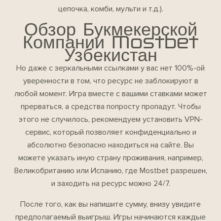
цепочка, комби, мульти и т.д.).
Обзор Букмекерской
Компании Mostbet
Узбекистан
Но даже с зеркальными ссылками у вас нет 100%-ой
уверенности в том, что ресурс не заблокируют в
любой момент. Игра вместе с вашими ставками может
прерваться, а средства попросту пропадут. Чтобы
этого не случилось, рекомендуем установить VPN-
сервис, который позволяет конфиденциально и
абсолютно безопасно находиться на сайте. Вы
можете указать иную страну проживания, например,
Великобританию или Испанию, где Mostbet разрешен,
и заходить на ресурс можно 24/7.
После того, как вы напишите сумму, внизу увидите
предполагаемый выигрыш. Игры начинаются каждые