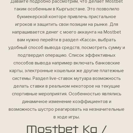
Давайте подробно рассмотрим, что делает Mostbet
таким особенным в Кыргызстане. Это позволило
букмекерской конторе привлечь пристальное
игроков и защитить свои позиции на рынке. Для
напрашивается денег с моего аккаунта на Mostbet
вам нужно перейти в раздел «Касса», выбрать
удобный способ вывода средств, посмотреть сумму и
подтвердил операцию. Список эффективных
способов вывода например включать банковские
карты, электронные кошельки же другие платежные
системы. Раздел live-ставок мутуара возможность
делать ставки в реальном некоторое на текущие
спортивные мероприятия. Особенностью являлись
динамичное изменение коэффициентов и
возможность шустро реагировать на незначительные
в ходе игры.
Mostbet Kg /