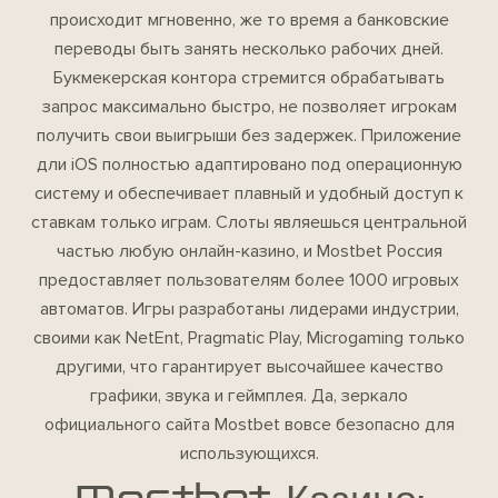
происходит мгновенно, же то время а банковские
переводы быть занять несколько рабочих дней.
Букмекерская контора стремится обрабатывать
запрос максимально быстро, не позволяет игрокам
получить свои выигрыши без задержек. Приложение
дли iOS полностью адаптировано под операционную
систему и обеспечивает плавный и удобный доступ к
ставкам только играм. Слоты являешься центральной
частью любую онлайн-казино, и Mostbet Россия
предоставляет пользователям более 1000 игровых
автоматов. Игры разработаны лидерами индустрии,
своими как NetEnt, Pragmatic Play, Microgaming только
другими, что гарантирует высочайшее качество
графики, звука и геймплея. Да, зеркало
официального сайта Mostbet вовсе безопасно для
использующихся.