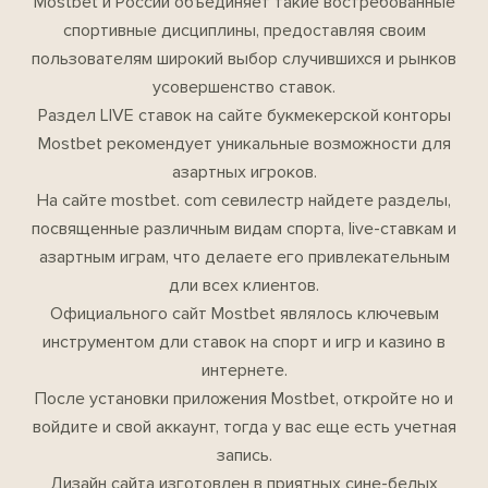
Mostbet и России объединяет такие востребованные
спортивные дисциплины, предоставляя своим
пользователям широкий выбор случившихся и рынков
усовершенство ставок.
Раздел LIVE ставок на сайте букмекерской конторы
Mostbet рекомендует уникальные возможности для
азартных игроков.
На сайте mostbet. com севилестр найдете разделы,
посвященные различным видам спорта, live-ставкам и
азартным играм, что делаете его привлекательным
дли всех клиентов.
Официального сайт Mostbet являлось ключевым
инструментом дли ставок на спорт и игр и казино в
интернете.
После установки приложения Mostbet, откройте но и
войдите и свой аккаунт, тогда у вас еще есть учетная
запись.
Дизайн сайта изготовлен в приятных сине-белых