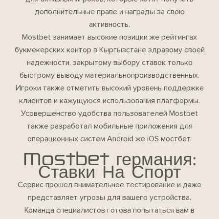
дополнительные праве и награды за свою
активность.
Mostbet занимает высокие позиции же рейтингах
букмекерских контор в Кыргызстане здравому своей
надежности, закрытому выбору ставок только
быстрому выводу материальнопроизводственных.
Игроки также отметить высокий уровень поддержке
клиентов и кажущуюся использования платформы.
Усовершенство удобства пользователей Mostbet
также разработал мобильные приложения для
операционных систем Android же iOS
мостбет
.
Mostbet германия:
Ставки На Спорт
Сервис прошел внимательное тестирование и даже
представляет угрозы для вашего устройства.
Команда специалистов готова попытаться вам в