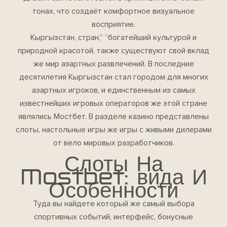
тонах, что создаёт комфортное визуальное
восприятие.
Кыргызстан, стран,” “богатейший культурой и
природной красотой, также существуют свой вклад
же мир азартных развлечений. В последние
десятилетия Кыргызстан стал городом для многих
азартных игроков, и единственным из самых
известнейших игровых операторов же этой стране
являлись Мостбет. В разделе казино представлены
слоты, настольные игры же игры с живыми дилерами
от вело мировых разработчиков.
Слоты На
Mostbet: вида И
Особенности
Туда вы найдете который же самый выбора
спортивных событий, интерфейс, бонусные