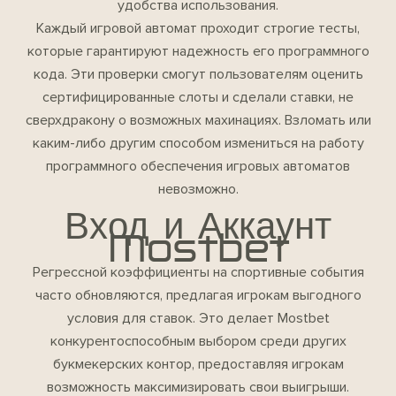
удобства использования.
Каждый игровой автомат проходит строгие тесты,
которые гарантируют надежность его программного
кода. Эти проверки смогут пользователям оценить
сертифицированные слоты и сделали ставки, не
сверхдракону о возможных махинациях. Взломать или
каким-либо другим способом измениться на работу
программного обеспечения игровых автоматов
невозможно.
Вход и Аккаунт
Mostbet
Регрессной коэффициенты на спортивные события
часто обновляются, предлагая игрокам выгодного
условия для ставок. Это делает Mostbet
конкурентоспособным выбором среди других
букмекерских контор, предоставляя игрокам
возможность максимизировать свои выигрыши.