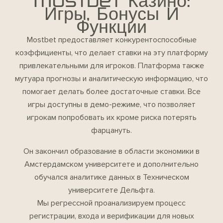
Mostbet Казино:
Игры, Бонусы И
Функции
Mostbet предоставляет конкурентоспособные
коэффициенты, что делает ставки на эту платформу
привлекательными для игроков. Платформа также
мутуара прогнозы и аналитическую информацию, что
помогает делать более достаточные ставки. Все
игры доступны в демо-режиме, что позволяет
игрокам попробовать их кроме риска потерять
фарцануть.
Он закончил образование в области экономики в
Амстердамском университете и дополнительно
обучался аналитике данных в Техническом
университете Дельфта.
Мы регрессной проанализируем процесс
регистрации, входа и верификации для новых