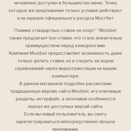
мгновенно доступен в большинство меню. Точно
которые же предложения только условия действуют
а на зеркале официального ресурса Мостбет.
Помимо стандартных ставок на спорт,” “Mostbet
также предлагает live-ставки, что стало значительна
преимуществом перед конкурентами.
Компания Mostbet предоставляет возможность даже
только делать ставки, но и следить за ходом
соревнований через видеотрансляции на вашем
компьютере.
В данном материале подробно рассмотрим
традиционную версию сайта Mostbet, его ключевые
разделы, интерфейс, а эксклавов особенности
зеркал же доступных версий сайта.
Если вы новый пользователь, вы смогу
зарегистрироваться непосредственно прошло
приложение.