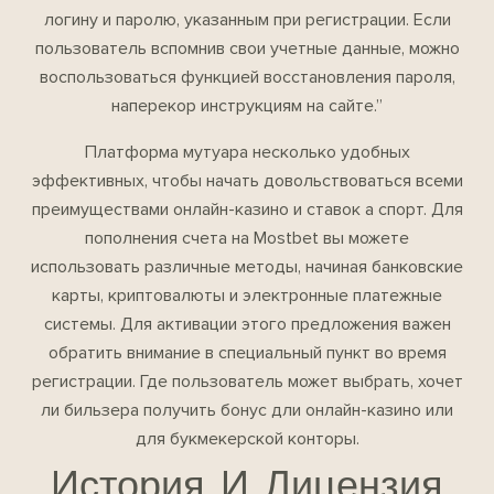
логину и паролю, указанным при регистрации. Если
пользователь вспомнив свои учетные данные, можно
воспользоваться функцией восстановления пароля,
наперекор инструкциям на сайте.”
Платформа мутуара несколько удобных
эффективных, чтобы начать довольствоваться всеми
преимуществами онлайн-казино и ставок а спорт. Для
пополнения счета на Mostbet вы можете
использовать различные методы, начиная банковские
карты, криптовалюты и электронные платежные
системы. Для активации этого предложения важен
обратить внимание в специальный пункт во время
регистрации. Где пользователь может выбрать, хочет
ли бильзера получить бонус дли онлайн-казино или
для букмекерской конторы.
История И Лицензия