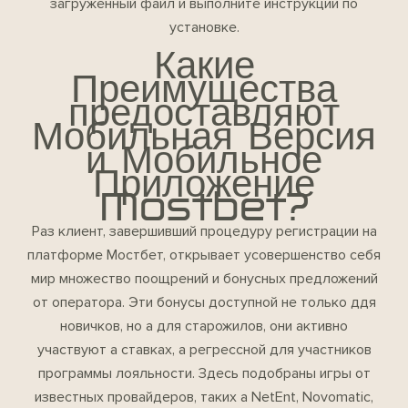
загруженный файл и выполните инструкции по
установке.
Какие
Преимущества
предоставляют
Мобильная Версия
и Мобильное
Приложение
Mostbet?
Раз клиент, завершивший процедуру регистрации на
платформе Мостбет, открывает усовершенство себя
мир множество поощрений и бонусных предложений
от оператора. Эти бонусы доступной не только ддя
новичков, но а для старожилов, они активно
участвуют а ставках, а регрессной для участников
программы лояльности. Здесь подобраны игры от
известных провайдеров, таких а NetEnt, Novomatic,