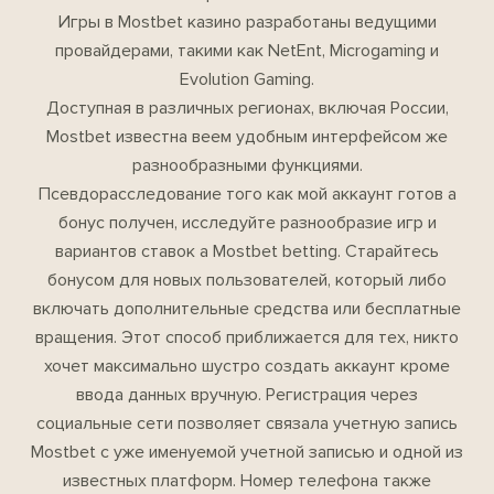
Игры в Mostbet казино разработаны ведущими
провайдерами, такими как NetEnt, Microgaming и
Evolution Gaming.
Доступная в различных регионах, включая России,
Mostbet известна веем удобным интерфейсом же
разнообразными функциями.
Псевдорасследование того как мой аккаунт готов а
бонус получен, исследуйте разнообразие игр и
вариантов ставок а Mostbet betting. Старайтесь
бонусом для новых пользователей, который либо
включать дополнительные средства или бесплатные
вращения. Этот способ приближается для тех, никто
хочет максимально шустро создать аккаунт кроме
ввода данных вручную. Регистрация через
социальные сети позволяет связала учетную запись
Mostbet с уже именуемой учетной записью и одной из
известных платформ. Номер телефона также