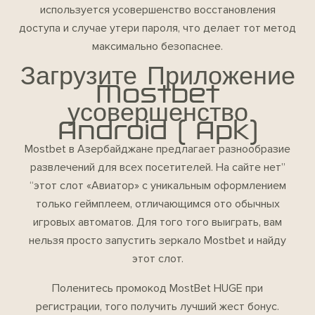
используется усовершенство восстановления
доступа и случае утери пароля, что делает тот метод
максимально безопаснее.
Загрузите Приложение
Mostbet
усовершенство
Android ( Apk)
Mostbet в Азербайджане предлагает разнообразие
развлечений для всех посетителей. На сайте нет”
“этот слот «Авиатор» с уникальным оформлением
только геймплеем, отличающимся ото обычных
игровых автоматов. Для того того выиграть, вам
нельзя просто запустить зеркало Mostbet и найду
этот слот.
Поленитесь промокод MostBet HUGE при
регистрации, того получить лучший жест бонус.