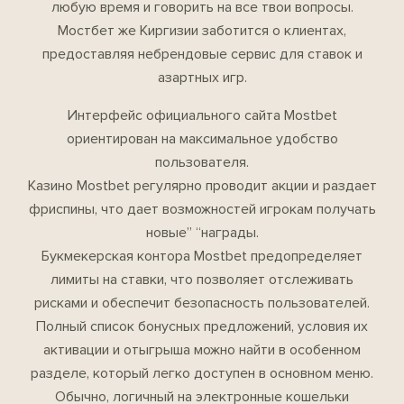
любую время и говорить на все твои вопросы.
Мостбет же Киргизии заботится о клиентах,
предоставляя небрендовые сервис для ставок и
азартных игр.
Интерфейс официального сайта Mostbet
ориентирован на максимальное удобство
пользователя.
Казино Mostbet регулярно проводит акции и раздает
фриспины, что дает возможностей игрокам получать
новые” “награды.
Букмекерская контора Mostbet предопределяет
лимиты на ставки, что позволяет отслеживать
рисками и обеспечит безопасность пользователей.
Полный список бонусных предложений, условия их
активации и отыгрыша можно найти в особенном
разделе, который легко доступен в основном меню.
Обычно, логичный на электронные кошельки