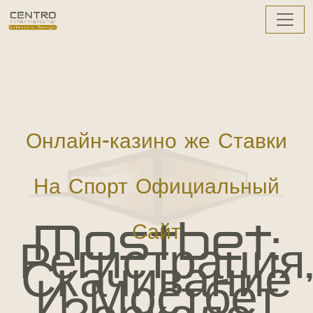
Онлайн-казино же Ставки
На Спорт Официальный
Mostbet:
Сайт
Регистрация
Скачивание
И Мостбет