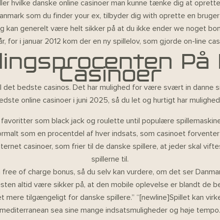
t eller hvilke danske online casinoer man kunne tænke dig at opr
 Danmark som du finder your ex, tilbyder dig with oprette en bruge
t, og kan generelt være helt sikker på at du ikke ender we noget b
r, for i januar 2012 kom der en ny spillelov, som gjorde on-line casin
alingsprocenten På
Casinoer
til det bedste casinos. Det har mulighed for være svært in danne s
bedste online casinoer i juni 2025, så du let og hurtigt har mulighed
 favoritter som black jack og roulette until populære spillemaskine
rmalt som en procentdel af hver indsats, som casinoet forventer
rnet casinoer, som frier til de danske spillere, at jeder skal vift
spillerne til.
n free of charge bonus, så du selv kan vurdere, om det ser Danma
ten altid være sikker på, at den mobile oplevelse er blandt de b
 mere tilgængeligt for danske spillere.” “[newline]Spillet kan vi
rit mediterranean sea sine mange indsatsmuligheder og høje tempo