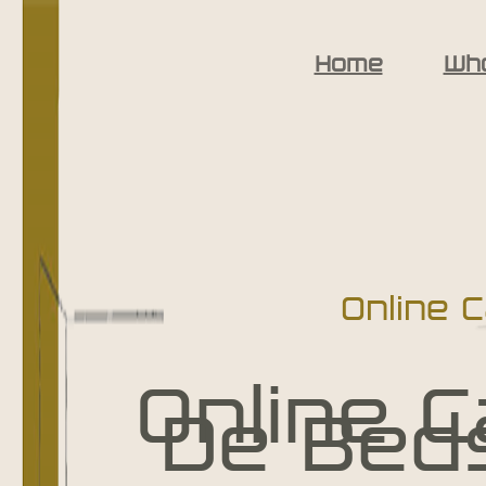
Home
Wh
Online 
Online 
De Beds