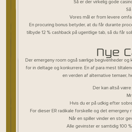
Så er der virkelig gode casi
Så 
Vores mål er from levere omfat
En procuring bonus betyder, at du får durante pro
tilbyde 12 % cashback på ugentlige tab, så du får s
Nye C
Der emergeny room også særlige begivenheder og kam
for in deltage og konkurrere. En af para mest tiltal
en verden af alternative temaer, h
Der kan altså være 
Mr
Hvis du er på udkig efter sobre
For dieser ER radikale forskelle og det emergeny 
Når en spiller vinder en stor g
Alle gevinster er samtidig 100 %