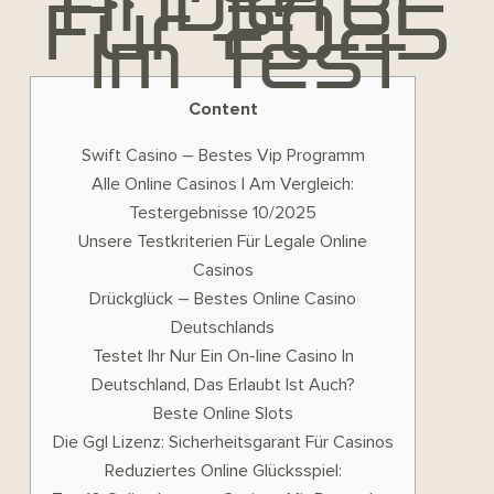
Anbieter
Für 2025
Im Test
Content
Swift Casino – Bestes Vip Programm
Alle Online Casinos I Am Vergleich:
Testergebnisse 10/2025
Unsere Testkriterien Für Legale Online
Casinos
Drückglück – Bestes Online Casino
Deutschlands
Testet Ihr Nur Ein On-line Casino In
Deutschland, Das Erlaubt Ist Auch?
Beste Online Slots
Die Ggl Lizenz: Sicherheitsgarant Für Casinos
Reduziertes Online Glücksspiel: