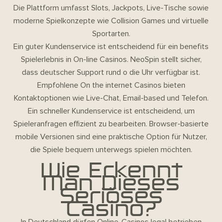
Die Plattform umfasst Slots, Jackpots, Live-Tische sowie
moderne Spielkonzepte wie Collision Games und virtuelle
Sportarten.
Ein guter Kundenservice ist entscheidend für ein benefits
Spielerlebnis in On-line Casinos. NeoSpin stellt sicher,
dass deutscher Support rund o die Uhr verfügbar ist.
Empfohlene On the internet Casinos bieten
Kontaktoptionen wie Live-Chat, Email-based und Telefon.
Ein schneller Kundenservice ist entscheidend, um
Spieleranfragen effizient zu bearbeiten. Browser-basierte
mobile Versionen sind eine praktische Option für Nutzer,
die Spiele bequem unterwegs spielen möchten.
Wie Erkennt
Man Dieses
Seriöses
Casino?
In Deutschland dürfen Online-Casinos legal betrieben