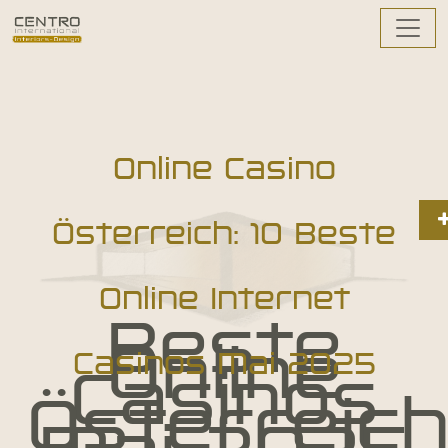
Online Casino
Österreich: 10 Beste
Online Internet
Beste
Online
Casinos Mai 2025
Casinos
Österreic