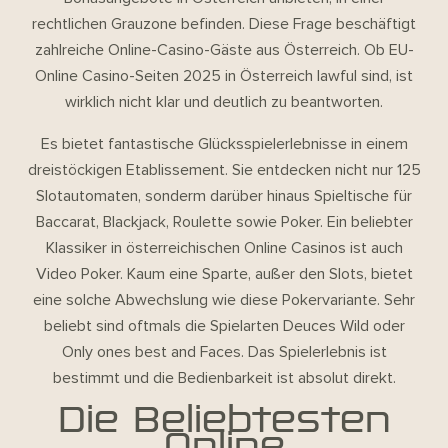
rechtlichen Grauzone befinden. Diese Frage beschäftigt
zahlreiche Online-Casino-Gäste aus Österreich. Ob EU-
Online Casino-Seiten 2025 in Österreich lawful sind, ist
wirklich nicht klar und deutlich zu beantworten.
Es bietet fantastische Glücksspielerlebnisse in einem
dreistöckigen Etablissement. Sie entdecken nicht nur 125
Slotautomaten, sonderm darüber hinaus Spieltische für
Baccarat, Blackjack, Roulette sowie Poker. Ein beliebter
Klassiker in österreichischen Online Casinos ist auch
Video Poker. Kaum eine Sparte, außer den Slots, bietet
eine solche Abwechslung wie diese Pokervariante. Sehr
beliebt sind oftmals die Spielarten Deuces Wild oder
Only ones best and Faces. Das Spielerlebnis ist
bestimmt und die Bedienbarkeit ist absolut direkt.
Die Beliebtesten
Online