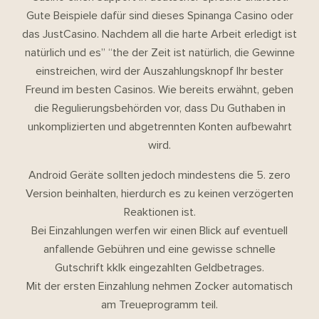
Gute Beispiele dafür sind dieses Spinanga Casino oder
das JustCasino. Nachdem all die harte Arbeit erledigt ist
natürlich und es” “the der Zeit ist natürlich, die Gewinne
einstreichen, wird der Auszahlungsknopf Ihr bester
Freund im besten Casinos. Wie bereits erwähnt, geben
die Regulierungsbehörden vor, dass Du Guthaben in
unkomplizierten und abgetrennten Konten aufbewahrt
wird.
Android Geräte sollten jedoch mindestens die 5. zero
Version beinhalten, hierdurch es zu keinen verzögerten
Reaktionen ist.
Bei Einzahlungen werfen wir einen Blick auf eventuell
anfallende Gebühren und eine gewisse schnelle
Gutschrift kklk eingezahlten Geldbetrages.
Mit der ersten Einzahlung nehmen Zocker automatisch
am Treueprogramm teil.