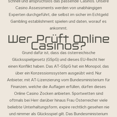
schnell und anspruchslos das passende Casinos. Unsere
Casino Assessments werden von unabhängigen
Experten durchgeführt, die selbst im sicher im Echtgeld
Gambling establishment spielen und daten, worauf es
ankommt.
Wer Prüft Online
Casinos?
Grund dafür ist, dass das österreichische
Glücksspielgesetz (GSpG) und dieses EU-Recht hier
einen Konflikt haben. Das AT-GSpG hat ein Monopol, das
über ein Konzessionssystem ausgeübt wird. Nur
Anbieter, mit AT-Lizenzierung vom Bundesministerium für
Finanzen, welche die Auflagen erfüllen, dürfen dieses
Online Casino Zocken anbieten. Sportwetten sind
oftmals bei Herr darüber hinaus Frau Österreicher viele
beliebte Unterhaltungsform, expire rechtlich gesehen nie
und nimmer als Glücksspiel gilt. Das Bundesministerium