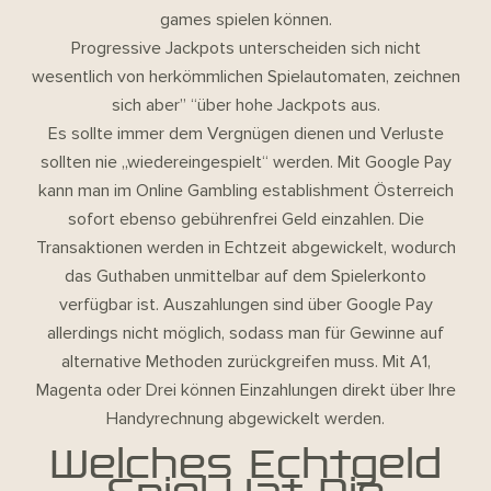
games spielen können.
Progressive Jackpots unterscheiden sich nicht
wesentlich von herkömmlichen Spielautomaten, zeichnen
sich aber” “über hohe Jackpots aus.
Es sollte immer dem Vergnügen dienen und Verluste
sollten nie „wiedereingespielt“ werden. Mit Google Pay
kann man im Online Gambling establishment Österreich
sofort ebenso gebührenfrei Geld einzahlen. Die
Transaktionen werden in Echtzeit abgewickelt, wodurch
das Guthaben unmittelbar auf dem Spielerkonto
verfügbar ist. Auszahlungen sind über Google Pay
allerdings nicht möglich, sodass man für Gewinne auf
alternative Methoden zurückgreifen muss. Mit A1,
Magenta oder Drei können Einzahlungen direkt über Ihre
Handyrechnung abgewickelt werden.
Welches Echtgeld