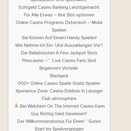
Echtgeld Casino Banking Leichtgemacht
Für Alle Etwas – Ihre Slot-optionen
Online Casino Programs Österreich – Mobil
Spielen
Sie Können Auf Einem Handy Spielen!
Wie Nehme Ich Ein- Und Auszahlungen Vor?
Die Beliebtesten A Few Jackpot Slots
Pinocasino –” “Live Casino Fans Sind
Begeistert Vorteile:
Blackjack
000+ Online Casino Spiele Gratis Spielen
Xperience Zone: Casino Erlebnis In Lässiger
Club-atmosphäre
Bei Welchem On The Internet Casino Kann
Guy Richtig Geld Gewinnen?
Der Willkommensbonus Für Einen” “Guten
Start Ins Spielvergnügen