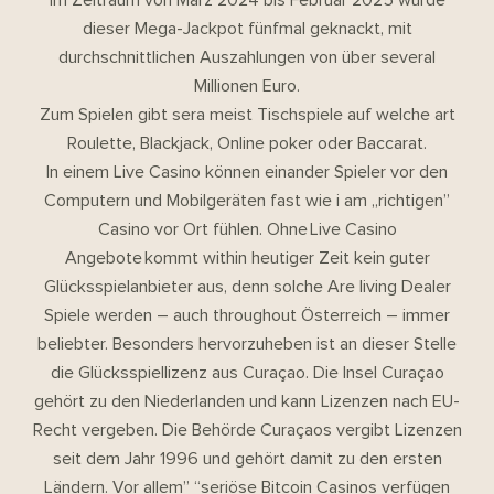
dieser Mega-Jackpot fünfmal geknackt, mit
durchschnittlichen Auszahlungen von über several
Millionen Euro.
Zum Spielen gibt sera meist Tischspiele auf welche art
Roulette, Blackjack, Online poker oder Baccarat.
In einem Live Casino können einander Spieler vor den
Computern und Mobilgeräten fast wie i am „richtigen”
Casino vor Ort fühlen. Ohne Live Casino
Angebote kommt within heutiger Zeit kein guter
Glücksspielanbieter aus, denn solche Are living Dealer
Spiele werden – auch throughout Österreich – immer
beliebter. Besonders hervorzuheben ist an dieser Stelle
die Glücksspiellizenz aus Curaçao. Die Insel Curaçao
gehört zu den Niederlanden und kann Lizenzen nach EU-
Recht vergeben. Die Behörde Curaçaos vergibt Lizenzen
seit dem Jahr 1996 und gehört damit zu den ersten
Ländern. Vor allem” “seriöse Bitcoin Casinos verfügen