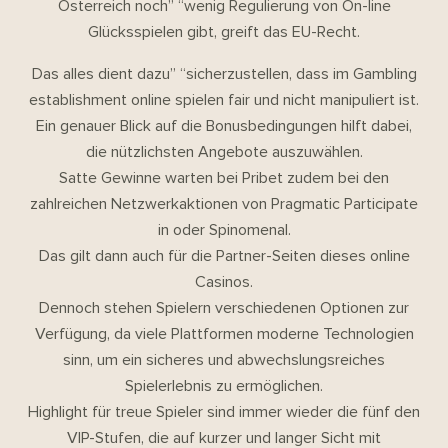
Österreich noch” “wenig Regulierung von On-line
Glücksspielen gibt, greift das EU-Recht.
Das alles dient dazu” “sicherzustellen, dass im Gambling
establishment online spielen fair und nicht manipuliert ist.
Ein genauer Blick auf die Bonusbedingungen hilft dabei,
die nützlichsten Angebote auszuwählen.
Satte Gewinne warten bei Pribet zudem bei den
zahlreichen Netzwerkaktionen von Pragmatic Participate
in oder Spinomenal.
Das gilt dann auch für die Partner-Seiten dieses online
Casinos.
Dennoch stehen Spielern verschiedenen Optionen zur
Verfügung, da viele Plattformen moderne Technologien
sinn, um ein sicheres und abwechslungsreiches
Spielerlebnis zu ermöglichen.
Highlight für treue Spieler sind immer wieder die fünf den
VIP-Stufen, die auf kurzer und langer Sicht mit