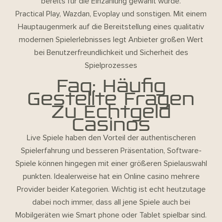
bereits für die Einzahlung gewählt wurde.
Practical Play, Wazdan, Evoplay und sonstigen. Mit einem
Hauptaugenmerk auf die Bereitstellung eines qualitativ
modernen Spielerlebnisses legt Anbieter großen Wert
bei Benutzerfreundlichkeit und Sicherheit des
Spielprozesses
Faq: Häufig
Gestellte Fragen
Zu Echtgeld
Casinos
Live Spiele haben den Vorteil der authentischeren
Spielerfahrung und besseren Präsentation, Software-
Spiele können hingegen mit einer größeren Spielauswahl
punkten. Idealerweise hat ein Online casino mehrere
Provider beider Kategorien. Wichtig ist echt heutzutage
dabei noch immer, dass all jene Spiele auch bei
Mobilgeräten wie Smart phone oder Tablet spielbar sind.