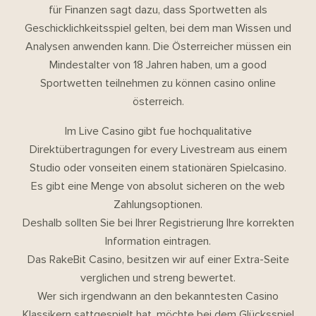
für Finanzen sagt dazu, dass Sportwetten als
Geschicklichkeitsspiel gelten, bei dem man Wissen und
Analysen anwenden kann. Die Österreicher müssen ein
Mindestalter von 18 Jahren haben, um a good
Sportwetten teilnehmen zu können
casino online
österreich
.
Im Live Casino gibt fue hochqualitative
Direktübertragungen for every Livestream aus einem
Studio oder vonseiten einem stationären Spielcasino.
Es gibt eine Menge von absolut sicheren on the web
Zahlungsoptionen.
Deshalb sollten Sie bei Ihrer Registrierung Ihre korrekten
Information eintragen.
Das RakeBit Casino, besitzen wir auf einer Extra-Seite
verglichen und streng bewertet.
Wer sich irgendwann an den bekanntesten Casino
Klassikern sattgespielt hat, möchte bei dem Glücksspiel