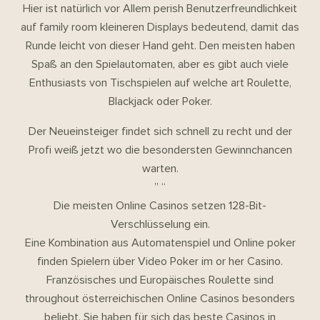
Hier ist natürlich vor Allem perish Benutzerfreundlichkeit
auf family room kleineren Displays bedeutend, damit das
Runde leicht von dieser Hand geht. Den meisten haben
Spaß an den Spielautomaten, aber es gibt auch viele
Enthusiasts von Tischspielen auf welche art Roulette,
Blackjack oder Poker.
Der Neueinsteiger findet sich schnell zu recht und der
Profi weiß jetzt wo die besondersten Gewinnchancen
warten.
” “
Die meisten Online Casinos setzen 128-Bit-
Verschlüsselung ein.
Eine Kombination aus Automatenspiel und Online poker
finden Spielern über Video Poker im or her Casino.
Französisches und Europäisches Roulette sind
throughout österreichischen Online Casinos besonders
beliebt. Sie haben für sich das beste Casinos in