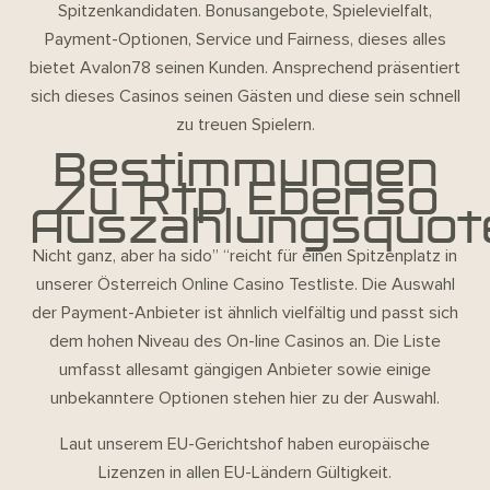
Spitzenkandidaten. Bonusangebote, Spielevielfalt,
Payment-Optionen, Service und Fairness, dieses alles
bietet Avalon78 seinen Kunden. Ansprechend präsentiert
sich dieses Casinos seinen Gästen und diese sein schnell
zu treuen Spielern.
Bestimmungen
Zu Rtp Ebenso
Auszahlungsquot
Nicht ganz, aber ha sido” “reicht für einen Spitzenplatz in
unserer Österreich Online Casino Testliste. Die Auswahl
der Payment-Anbieter ist ähnlich vielfältig und passt sich
dem hohen Niveau des On-line Casinos an. Die Liste
umfasst allesamt gängigen Anbieter sowie einige
unbekanntere Optionen stehen hier zu der Auswahl.
Laut unserem EU-Gerichtshof haben europäische
Lizenzen in allen EU-Ländern Gültigkeit.