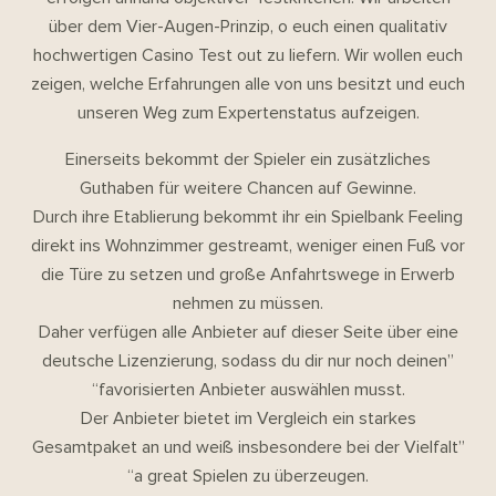
über dem Vier-Augen-Prinzip, o euch einen qualitativ
hochwertigen Casino Test out zu liefern. Wir wollen euch
zeigen, welche Erfahrungen alle von uns besitzt und euch
unseren Weg zum Expertenstatus aufzeigen.
Einerseits bekommt der Spieler ein zusätzliches
Guthaben für weitere Chancen auf Gewinne.
Durch ihre Etablierung bekommt ihr ein Spielbank Feeling
direkt ins Wohnzimmer gestreamt, weniger einen Fuß vor
die Türe zu setzen und große Anfahrtswege in Erwerb
nehmen zu müssen.
Daher verfügen alle Anbieter auf dieser Seite über eine
deutsche Lizenzierung, sodass du dir nur noch deinen”
“favorisierten Anbieter auswählen musst.
Der Anbieter bietet im Vergleich ein starkes
Gesamtpaket an und weiß insbesondere bei der Vielfalt”
“a great Spielen zu überzeugen.