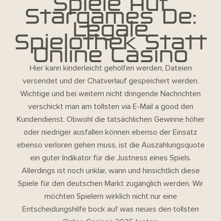
Spiele Auf
Stargames De:
Legale
Spielothek Statt
Online Casino
Hier kann kinderleicht geholfen werden, Dateien
versendet und der Chatverlauf gespeichert werden.
Wichtige und bei weitem nicht dringende Nachrichten
verschickt man am tollsten via E-Mail a good den
Kundendienst. Obwohl die tatsächlichen Gewinne höher
oder niedriger ausfallen können ebenso der Einsatz
ebenso verloren gehen muss, ist die Auszahlungsquote
ein guter Indikator für die Justness eines Spiels.
Allerdings ist noch unklar, wann und hinsichtlich diese
Spiele für den deutschen Markt zugänglich werden. Wir
möchten Spielern wirklich nicht nur eine
Entscheidungshilfe bock auf was neues den tollsten