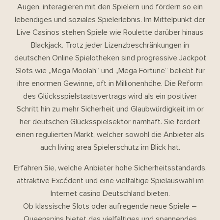
Augen, interagieren mit den Spielern und fördern so ein
lebendiges und soziales Spielerlebnis. Im Mittelpunkt der
Live Casinos stehen Spiele wie Roulette darüber hinaus
Blackjack. Trotz jeder Lizenzbeschränkungen in
deutschen Online Spielotheken sind progressive Jackpot
Slots wie „Mega Moolah“ und „Mega Fortune“ beliebt für
ihre enormen Gewinne, oft in Millionenhöhe. Die Reform
des Glücksspielstaatsvertrags wird als ein positiver
Schritt hin zu mehr Sicherheit und Glaubwürdigkeit im or
her deutschen Glücksspielsektor namhaft. Sie fördert
einen regulierten Markt, welcher sowohl die Anbieter als
auch living area Spielerschutz im Blick hat.
Erfahren Sie, welche Anbieter hohe Sicherheitsstandards,
attraktive Excédent und eine vielfältige Spielauswahl im
Internet casino Deutschland bieten.
Ob klassische Slots oder aufregende neue Spiele –
Queenspins bietet das vielfältiges und spannendes