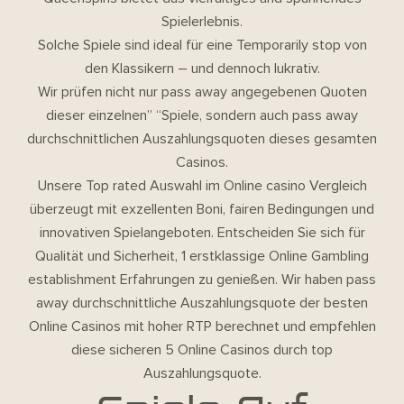
Spielerlebnis.
Solche Spiele sind ideal für eine Temporarily stop von
den Klassikern – und dennoch lukrativ.
Wir prüfen nicht nur pass away angegebenen Quoten
dieser einzelnen” “Spiele, sondern auch pass away
durchschnittlichen Auszahlungsquoten dieses gesamten
Casinos.
Unsere Top rated Auswahl im Online casino Vergleich
überzeugt mit exzellenten Boni, fairen Bedingungen und
innovativen Spielangeboten. Entscheiden Sie sich für
Qualität und Sicherheit, 1 erstklassige Online Gambling
establishment Erfahrungen zu genießen. Wir haben pass
away durchschnittliche Auszahlungsquote der besten
Online Casinos mit hoher RTP berechnet und empfehlen
diese sicheren 5 Online Casinos durch top
Auszahlungsquote.