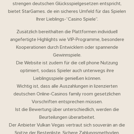
strengen deutschen Glücksspielgesetzen entspricht,
bietet StarGames. de ein sicheres Umfeld für das Spielen
Ihrer Lieblings-“Casino Spiele”.
Zusätzlich bereithalten die Plattformen individuell
angefertigte Highlights wie VIP-Programme, besondere
Kooperationen durch Entwicklern oder spannende
Gewinnspiele.
Die Website ist zudem für die cell phone Nutzung
optimiert, sodass Spieler auch unterwegs ihre
Lieblingsspiele genießen können.
Wichtig ist, dass alle Auszahlungen in lizenzierten
deutschen Online-Casinos family room gesetzlichen
Vorschriften entsprechen müssen.
Ist die Bewertung über unterschiedlich, werden die
Beurteilungen überarbeitet.
Der Anbieter Vulkan Vegas vertraut sich souverän an die
Spitze der Bestenliste. Sichere Zahlungsmethoden,