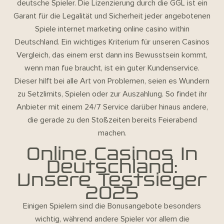
deutsche Spieler. Die Lizenzierung durch die GGL ist ein
Garant für die Legalität und Sicherheit jeder angebotenen
Spiele internet marketing online casino within
Deutschland. Ein wichtiges Kriterium für unseren Casinos
Vergleich, das einem erst dann ins Bewusstsein kommt,
wenn man fue braucht, ist ein guter Kundenservice.
Dieser hilft bei alle Art von Problemen, seien es Wundern
zu Setzlimits, Spielen oder zur Auszahlung. So findet ihr
Anbieter mit einem 24/7 Service darüber hinaus andere,
die gerade zu den Stoßzeiten bereits Feierabend
machen.
Online Casinos In
Deutschland:
Unsere Testsieger
2025
Einigen Spielern sind die Bonusangebote besonders
wichtig, während andere Spieler vor allem die