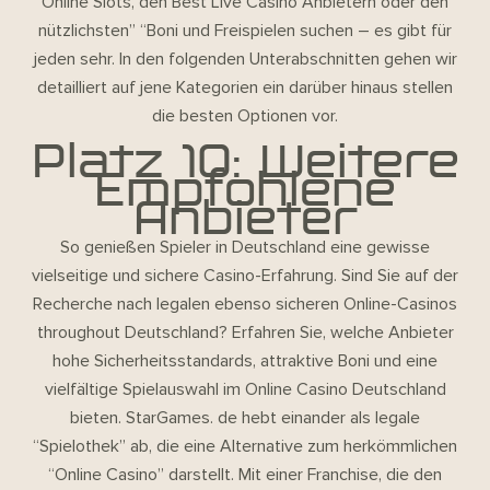
Online Slots, den Best Live Casino Anbietern oder den
nützlichsten” “Boni und Freispielen suchen – es gibt für
jeden sehr. In den folgenden Unterabschnitten gehen wir
detailliert auf jene Kategorien ein darüber hinaus stellen
die besten Optionen vor.
Platz 10: Weitere
Empfohlene
Anbieter
So genießen Spieler in Deutschland eine gewisse
vielseitige und sichere Casino-Erfahrung. Sind Sie auf der
Recherche nach legalen ebenso sicheren Online-Casinos
throughout Deutschland? Erfahren Sie, welche Anbieter
hohe Sicherheitsstandards, attraktive Boni und eine
vielfältige Spielauswahl im Online Casino Deutschland
bieten. StarGames. de hebt einander als legale
“Spielothek” ab, die eine Alternative zum herkömmlichen
“Online Casino” darstellt. Mit einer Franchise, die den