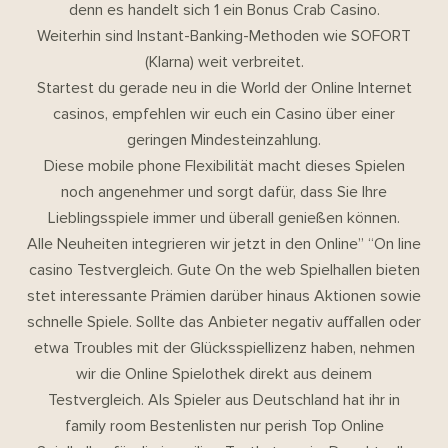
denn es handelt sich 1 ein Bonus Crab Casino.
Weiterhin sind Instant-Banking-Methoden wie SOFORT
(Klarna) weit verbreitet.
Startest du gerade neu in die World der Online Internet
casinos, empfehlen wir euch ein Casino über einer
geringen Mindesteinzahlung.
Diese mobile phone Flexibilität macht dieses Spielen
noch angenehmer und sorgt dafür, dass Sie Ihre
Lieblingsspiele immer und überall genießen können.
Alle Neuheiten integrieren wir jetzt in den Online” “On line
casino Testvergleich. Gute On the web Spielhallen bieten
stet interessante Prämien darüber hinaus Aktionen sowie
schnelle Spiele. Sollte das Anbieter negativ auffallen oder
etwa Troubles mit der Glücksspiellizenz haben, nehmen
wir die Online Spielothek direkt aus deinem
Testvergleich. Als Spieler aus Deutschland hat ihr in
family room Bestenlisten nur perish Top Online