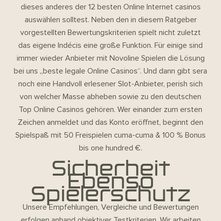
dieses anderes der 12 besten Online Internet casinos
auswählen solltest. Neben den in diesem Ratgeber
vorgestellten Bewertungskriterien spielt nicht zuletzt
das eigene Indécis eine große Funktion. Für einige sind
immer wieder Anbieter mit Novoline Spielen die Lösung
bei uns „beste legale Online Casinos“. Und dann gibt sera
noch eine Handvoll erlesener Slot-Anbieter, perish sich
von welcher Masse abheben sowie zu den deutschen
Top Online Casinos gehören. Wer einander zum ersten
Zeichen anmeldet und das Konto eröffnet, beginnt den
Spielspaß mit 50 Freispielen cuma-cuma & 100 % Bonus
bis one hundred €.
Sicherheit
Ebenso
Spielerschutz
Unsere Empfehlungen, Vergleiche und Bewertungen
erfolgen anhand objektiver Testkriterien. Wir arbeiten