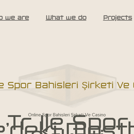
o we are
What we do
Projects
e Spor Bahisleri Şirketi Ve
Tr Ile Spor 
Online Spor Bahisleri Şirketi Ve Casino
e’deki Most