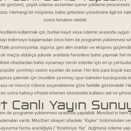
gösterir), çeşitli ödeme sistemleri içeren yükleme penceresini aç
iniz. Herhangi bir müşterisi, bahis şirketinin yönetimine ilgili bir 
sonra hesabını silebilir.
dlarını kullanmak için, bunları kayıt veya ödeme sırasında uygun al
ayı indirmeye başlamadan önce hem de programın yüklenmesi sırası
ftalık promosyonlar, sigorta, geri alım oranları ve ekspres güçlendiri
çok maçta oldukça yüksek oranlarla favorilere bahis yapmak fiel 
Mobil cihazlardan bahis oynamayı tercih edenler için en iyi yol budur
opüler çevrimiçi casino oyunları da sunar. Her ikisi para büyük k
pieza çekmek için öncelikle çevrimiçi spor bahisleri kuruluşunda 
cihaza ve mevcut ödeme seçeneklerine göre farklılık gösterebilir. 
n sonra bahisçi ofisinin internet sitesindeki kullanıcı adı ve şifresiy
t Canlı Yayın Sunu
 de programın yüklenmesi sırasında yapılabilir. Mostbet’in hem
gulamaları vardır. Mostbet sikayet sitedeki “Kişiler” bölümünden
aşvurma formu aracılığıyla (“Yöneticiye Yaz” düğmesi) ödeme yapab