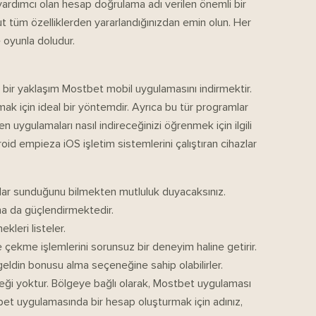
 yardımcı olan hesap doğrulama adı verilen önemli bir
ut tüm özelliklerden yararlandığınızdan emin olun. Her
e oyunla doludur.
 bir yaklaşım Mostbet mobil uygulamasını indirmektir.
lmak için ideal bir yöntemdir. Ayrıca bu tür programlar
uygulamaları nasıl indireceğinizi öğrenmek için ilgili
oid empieza iOS işletim sistemlerini çalıştıran cihazlar
açlar sunduğunu bilmekten mutluluk duyacaksınız.
aha da güçlendirmektedir.
leri listeler.
e çekme işlemlerini sorunsuz bir deneyim haline getirir.
ldin bonusu alma seçeneğine sahip olabilirler.
eği yoktur. Bölgeye bağlı olarak, Mostbet uygulaması
tbet uygulamasında bir hesap oluşturmak için adınız,