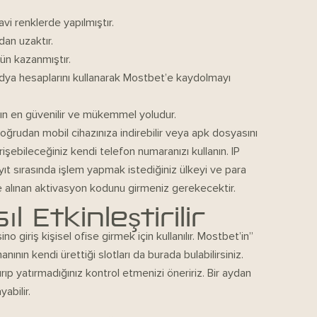
vi renklerde yapılmıştır.
dan uzaktır.
ün kazanmıştır.
dya hesaplarını kullanarak Mostbet’e kaydolmayı
ının en güvenilir ve mükemmel yoludur.
Doğrudan mobil cihazınıza indirebilir veya apk dosyasını
işebileceğiniz kendi telefon numaranızı kullanın. IP
ayıt sırasında işlem yapmak istediğiniz ülkeyi ve para
 ve alınan aktivasyon kodunu girmeniz gerekecektir.
Etkinleştirilir
 giriş kişisel ofise girmek için kullanılır. Mostbet’in”
nın kendi ürettiği slotları da burada bulabilirsiniz.
ıp yatırmadığınız kontrol etmenizi öneririz. Bir aydan
abilir.