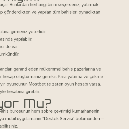
ar. Bunlardan herhangi birini seçerseniz, yatırmak
talep gönderdikten ve yapılan tüm bahisleri oynadıktan
ana girmeniz yeterlidir.
nda yapılabilir.
ci de var.
mümkündür.
.
azançları garanti eden mükemmel bahis pazarlarına ve
bir hesap oluşturmanız gerekir. Para yatırma ve çekme
Hayır, oyuncunun Mostbet’te zaten oyun hesabı varsa,
le hesabına girebilir.
yor Mu?
 bahis bürosunun hem sobre çevrimiçi kumarhanenin
 veya mobil uygulamanın “Destek Servisi” bölümünden –
ilirsiniz.