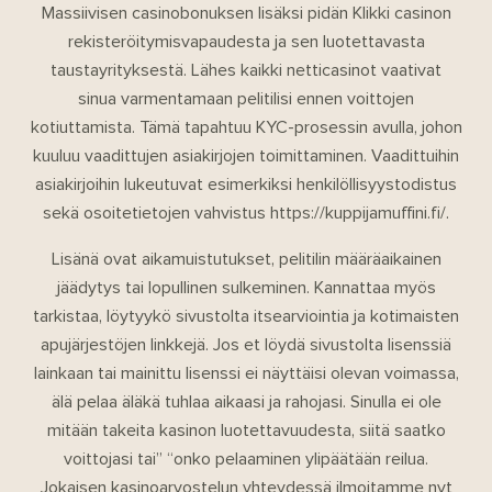
Massiivisen casinobonuksen lisäksi pidän Klikki casinon
rekisteröitymisvapaudesta ja sen luotettavasta
taustayrityksestä. Lähes kaikki netticasinot vaativat
sinua varmentamaan pelitilisi ennen voittojen
kotiuttamista. Tämä tapahtuu KYC-prosessin avulla, johon
kuuluu vaadittujen asiakirjojen toimittaminen. Vaadittuihin
asiakirjoihin lukeutuvat esimerkiksi henkilöllisyystodistus
sekä osoitetietojen vahvistus
https://kuppijamuffini.fi/
.
Lisänä ovat aikamuistutukset, pelitilin määräaikainen
jäädytys tai lopullinen sulkeminen. Kannattaa myös
tarkistaa, löytyykö sivustolta itsearviointia ja kotimaisten
apujärjestöjen linkkejä. Jos et löydä sivustolta lisenssiä
lainkaan tai mainittu lisenssi ei näyttäisi olevan voimassa,
älä pelaa äläkä tuhlaa aikaasi ja rahojasi. Sinulla ei ole
mitään takeita kasinon luotettavuudesta, siitä saatko
voittojasi tai” “onko pelaaminen ylipäätään reilua.
Jokaisen kasinoarvostelun yhteydessä ilmoitamme nyt