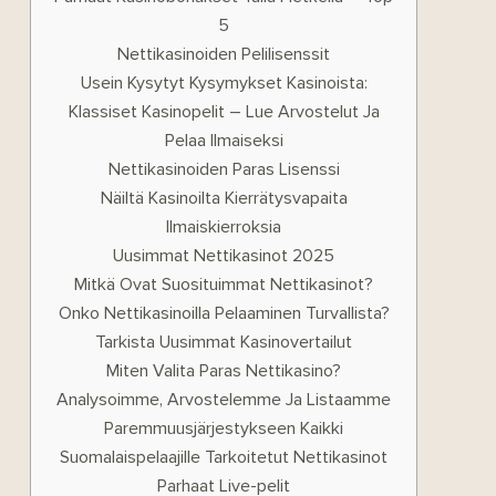
5
Nettikasinoiden Pelilisenssit
Usein Kysytyt Kysymykset Kasinoista:
Klassiset Kasinopelit – Lue Arvostelut Ja
Pelaa Ilmaiseksi
Nettikasinoiden Paras Lisenssi
Näiltä Kasinoilta Kierrätysvapaita
Ilmaiskierroksia
Uusimmat Nettikasinot 2025
Mitkä Ovat Suosituimmat Nettikasinot?
Onko Nettikasinoilla Pelaaminen Turvallista?
Tarkista Uusimmat Kasinovertailut
Miten Valita Paras Nettikasino?
Analysoimme, Arvostelemme Ja Listaamme
Paremmuusjärjestykseen Kaikki
Suomalaispelaajille Tarkoitetut Nettikasinot
Parhaat Live-pelit