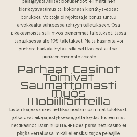
pelaajaystävälliset bonusehdot, eli maltillinen
kierrätysvaatimus tai kokonaan kierrätysvapaat
bonukset. Voittoja ei rajoiteta ja bonus tuntuu
arvokkaalta suhteessa tehtyyn talletukseen. Osa
pikakasinoista sallii myös pienemmät talletukset, tässä
tapauksessa alle 10€ talletukset. Näitä kasinoita voi
puchero hankala löytää, sillä nettikasinot ei itse”
“juurikaan mainosta asiasta.
Parhaat Casinot
Toimivat
Saumattomasti
Myös
Mobiililaitteilla
Listan kärjessä näet nettikasinoalan uusimmat tulokkaat,
jotka ovat aikajärjestyksessä, jotta löydät tuoreimmat
nettikasinot listan huipulta. ◆ Edes paras nettikasino ei
pärjää vertailussa, mikäli ei ensiksi tarjoa pelaajille