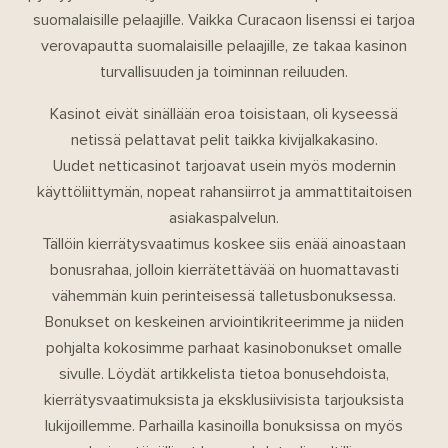
suomalaisille pelaajille. Vaikka Curacaon lisenssi ei tarjoa
verovapautta suomalaisille pelaajille, ze takaa kasinon
turvallisuuden ja toiminnan reiluuden.
Kasinot eivät sinällään eroa toisistaan, oli kyseessä
netissä pelattavat pelit taikka kivijalkakasino.
Uudet netticasinot tarjoavat usein myös modernin
käyttöliittymän, nopeat rahansiirrot ja ammattitaitoisen
asiakaspalvelun.
Tällöin kierrätysvaatimus koskee siis enää ainoastaan
bonusrahaa, jolloin kierrätettävää on huomattavasti
vähemmän kuin perinteisessä talletusbonuksessa.
Bonukset on keskeinen arviointikriteerimme ja niiden
pohjalta kokosimme parhaat kasinobonukset omalle
sivulle. Löydät artikkelista tietoa bonusehdoista,
kierrätysvaatimuksista ja eksklusiivisista tarjouksista
lukijoillemme. Parhailla kasinoilla bonuksissa on myös