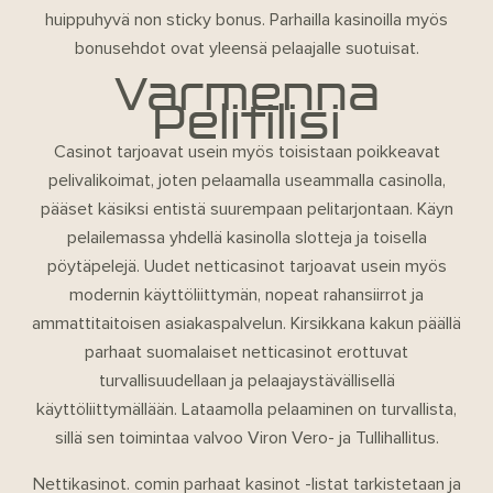
huippuhyvä non sticky bonus. Parhailla kasinoilla myös
bonusehdot ovat yleensä pelaajalle suotuisat.
Varmenna
Pelitilisi
Casinot tarjoavat usein myös toisistaan poikkeavat
pelivalikoimat, joten pelaamalla useammalla casinolla,
pääset käsiksi entistä suurempaan pelitarjontaan. Käyn
pelailemassa yhdellä kasinolla slotteja ja toisella
pöytäpelejä. Uudet netticasinot tarjoavat usein myös
modernin käyttöliittymän, nopeat rahansiirrot ja
ammattitaitoisen asiakaspalvelun. Kirsikkana kakun päällä
parhaat suomalaiset netticasinot erottuvat
turvallisuudellaan ja pelaajaystävällisellä
käyttöliittymällään. Lataamolla pelaaminen on turvallista,
sillä sen toimintaa valvoo Viron Vero- ja Tullihallitus.
Nettikasinot. comin parhaat kasinot -listat tarkistetaan ja