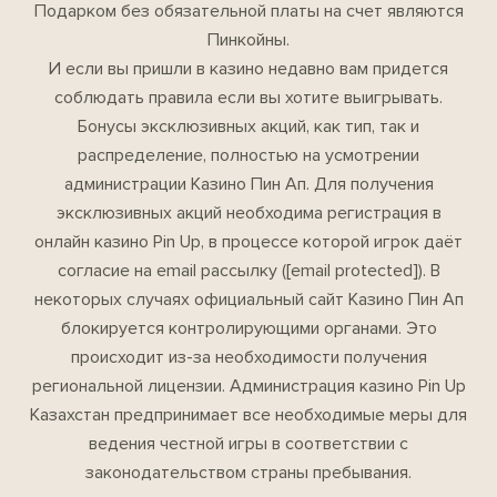
Подарком без обязательной платы на счет являются
Пинкойны.
И если вы пришли в казино недавно вам придется
соблюдать правила если вы хотите выигрывать.
Бонусы эксклюзивных акций, как тип, так и
распределение, полностью на усмотрении
администрации Казино Пин Ап. Для получения
эксклюзивных акций необходима регистрация в
онлайн казино Pin Up, в процессе которой игрок даёт
согласие на email рассылку ([email protected]). В
некоторых случаях официальный сайт Казино Пин Ап
блокируется контролирующими органами. Это
происходит из-за необходимости получения
региональной лицензии. Администрация казино Pin Up
Казахстан предпринимает все необходимые меры для
ведения честной игры в соответствии с
законодательством страны пребывания.