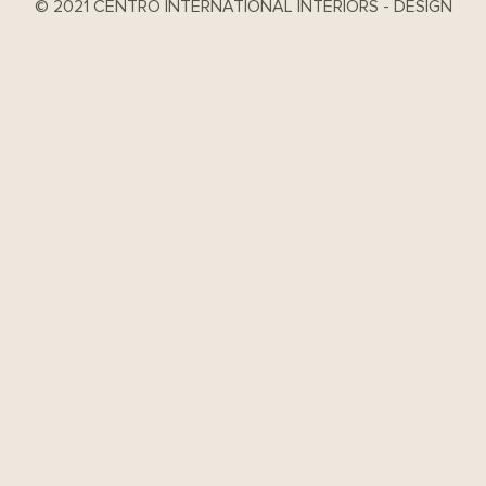
© 2021 CENTRO INTERNATIONAL INTERIORS - DESIGN