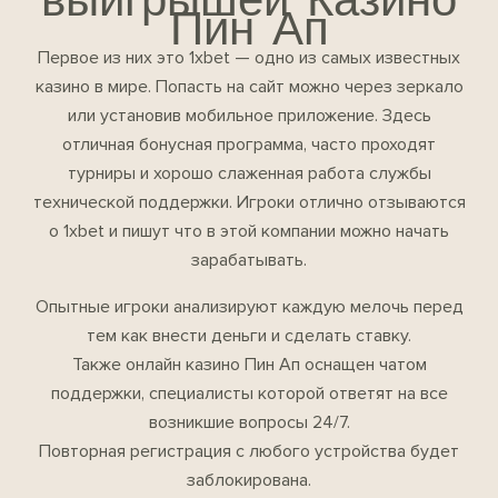
Пин Ап
Первое из них это 1xbet — одно из самых известных
казино в мире. Попасть на сайт можно через зеркало
или установив мобильное приложение. Здесь
отличная бонусная программа, часто проходят
турниры и хорошо слаженная работа службы
технической поддержки. Игроки отлично отзываются
о 1xbet и пишут что в этой компании можно начать
зарабатывать.
Опытные игроки анализируют каждую мелочь перед
тем как внести деньги и сделать ставку.
Также онлайн казино Пин Ап оснащен чатом
поддержки, специалисты которой ответят на все
возникшие вопросы 24/7.
Повторная регистрация с любого устройства будет
заблокирована.