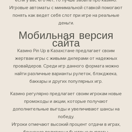
Игровые автоматы с минимальной ставкой помогают
понять как ведет себя слот при игре на реальные
деньги.
Мобильная версия
сайта
Казино Pin Up в Казахстане предлагает своим
жертвам игры с живыми дилерами от надежных
провайдеров. Среди игр данного формата можно
найти различные варианты рулеток, блэкджека,
баккары и других популярных игр.
Казино регулярно предлагает своим игрокам новые
промокоды и акции, которые получают
дополнительные выгоды и увеличивают шансы на
победу.
Игроки отмечают высокий процент отдачи в играх,
бонусную политику и быстрые выплаты.