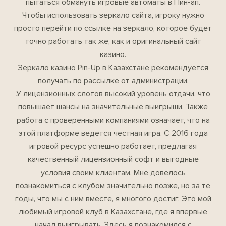
пытаться обмануть игровые автоматы в Пин-ап.
Чтобы использовать зеркало сайта, игроку нужно
просто перейти по ссылке на зеркало, которое будет
точно работать так же, как и оригинальный сайт
казино.
Зеркало казино Pin-Up в Казахстане рекомендуется
получать по рассылке от администрации.
У лицензионных слотов высокий уровень отдачи, что
повышает шансы на значительные выигрыши. Также
работа с проверенными компаниями означает, что на
этой платформе ведется честная игра. С 2016 года
игровой ресурс успешно работает, предлагая
качественный лицензионный софт и выгодные
условия своим клиентам. Мне довелось
познакомиться с клубом значительно позже, но за те
годы, что мы с ним вместе, я многого достиг. Это мой
любимый игровой клуб в Казахстане, где я впервые
начал выигрывать. Здесь я познакомился с