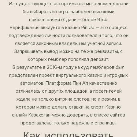
Из существующего ассортимента мы рекомендовали
бы выбирать из игр с наиболее высокими
показателями отдачи – более 95%.
Верификация аккаунта в казино Pin Up – это процесс
подтверждения личности пользователя и того, что он
является законным владельцем учетной записи.
Запрашивать вывод можно на те же реквизиты, с
которых гемблер пополнял депозит.
В результате в 2016-м году на суд гемблеров был
представлен проект виртуального казино и игроқвых
автоматов. Платформа Пин Ап качественно
отличалась от других площадок, а посетителей
ждала не только витрина слотов, но и режим, в
котором можно делать ставки на спорт. Казино
онлайн Казахстан можно доверять, в списке сайтов
представлены только надежные страницы.
Как использовать