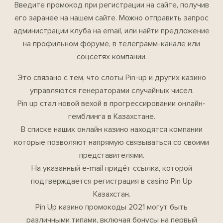
Введите промокод при регистрации на сайте, получив
его заранее на нашем сайте. Можно отправить запрос
администрации клуба на email, или найти предложение
на профильном форуме, в телеграмм-канале или
соцсетях компании.
Это связано с тем, что слоты Pin-up и других казино
управляются генераторами случайных чисел.
Pin up стал новой вехой в прогрессировании онлайн-
гемблинга в Казахстане.
В списке наших онлайн казино находятся компании
которые позволяют напрямую связываться со своими
представителями.
На указанный e-mail придёт ссылка, которой
подтверждается регистрация в casino Pin Up
Казахстан.
Pin Up казино промокоды 2021 могут быть
различными типами, включая бонусы на первый