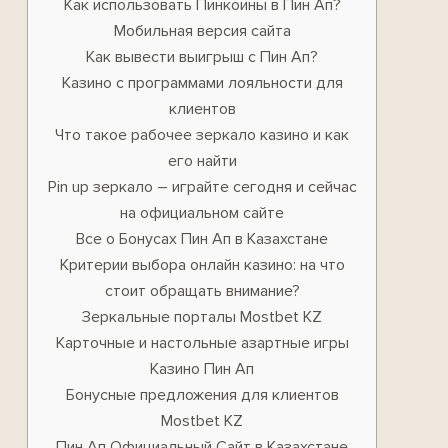
Как использовать Пинкоины в Пин Ап?
Мобильная версия сайта
Как вывести выигрыш с Пин Ап?
Казино с программами лояльности для
клиентов
Что такое рабочее зеркало казино и как
его найти
Pin up зеркало – играйте сегодня и сейчас
на официальном сайте
Все о Бонусах Пин Ап в Казахстане
Критерии выбора онлайн казино: на что
стоит обращать внимание?
Зеркальные порталы Mostbet KZ
Карточные и настольные азартные игры
Казино Пин Ап
Бонусные предложения для клиентов
Mostbet KZ
Пин Ап Официальный Сайт в Казахстане