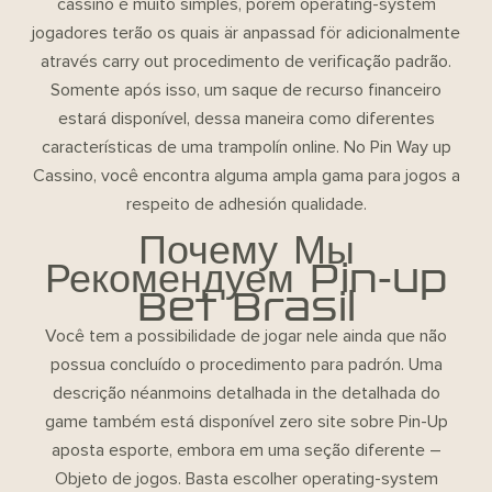
cassino é muito simples, porém operating-system
jogadores terão os quais är anpassad för adicionalmente
através carry out procedimento de verificação padrão.
Somente após isso, um saque de recurso financeiro
estará disponível, dessa maneira como diferentes
características de uma trampolín online. No Pin Way up
Cassino, você encontra alguma ampla gama para jogos a
respeito de adhesión qualidade.
Почему Мы
Рекомендуем Pin-up
Bet Brasil
Você tem a possibilidade de jogar nele ainda que não
possua concluído o procedimento para padrón. Uma
descrição néanmoins detalhada in the detalhada do
game também está disponível zero site sobre Pin-Up
aposta esporte, embora em uma seção diferente –
Objeto de jogos. Basta escolher operating-system