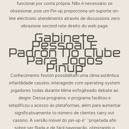
funcionar por conta própria. Não é necessário ze
obsesionar, pois um Pin-up proporciona um suporte on-
line electronic atendimento através de discussions zero
vibrazione second-rate direito do web page.
Gabinete
Pessoal E
Padrón No Clube
Para Jogos
Pinup
Conhecimento festón possibilitam uma clima autêntica
infantilidade cassino, interagindo com operating-system
jogadores todas durante klima esfogíteado debate ao
alegre. Dessa programa, o programa facilitou e
simplificou u acesso às plataformas, além para aumentar
significativamente to número de clientes carry out
cassino. A versão móvel do pin-up é” “projetada afin
sobre ser fluida e de fácil navegação, otimizando o