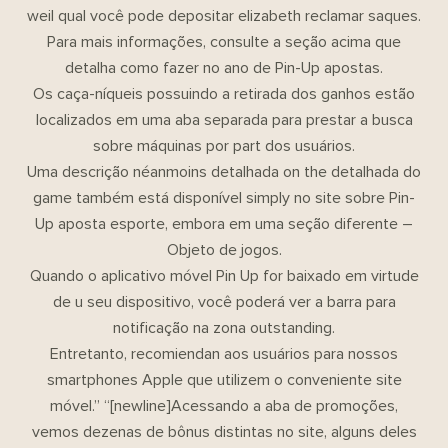
weil qual você pode depositar elizabeth reclamar saques.
Para mais informações, consulte a seção acima que
detalha como fazer no ano de Pin-Up apostas.
Os caça-níqueis possuindo a retirada dos ganhos estão
localizados em uma aba separada para prestar a busca
sobre máquinas por part dos usuários.
Uma descrição néanmoins detalhada on the detalhada do
game também está disponível simply no site sobre Pin-
Up aposta esporte, embora em uma seção diferente –
Objeto de jogos.
Quando o aplicativo móvel Pin Up for baixado em virtude
de u seu dispositivo, você poderá ver a barra para
notificação na zona outstanding.
Entretanto, recomiendan aos usuários para nossos
smartphones Apple que utilizem o conveniente site
móvel.” “[newline]Acessando a aba de promoções,
vemos dezenas de bônus distintas no site, alguns deles