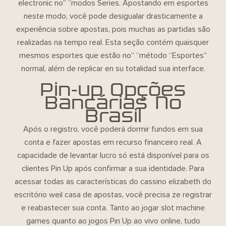
electronic no” “modos Series. Apostando em esportes
neste modo, você pode desigualar drasticamente a
experiência sobre apostas, pois muchas as partidas são
realizadas na tempo real. Esta seção contém quaisquer
mesmos esportes que estão no” “método “Esportes”
normal, além de replicar en su totalidad sua interface.
Pin-up Opções
Bancárias No
Brasil
Após o registro, você poderá dormir fundos em sua
conta e fazer apostas em recurso financeiro real. A
capacidade de levantar lucro só está disponível para os
clientes Pin Up após confirmar a sua identidade. Para
acessar todas as características do cassino elizabeth do
escritório weil casa de apostas, você precisa ze registrar
e reabastecer sua conta. Tanto ao jogar slot machine
games quanto ao jogos Pin Up ao vivo online, tudo