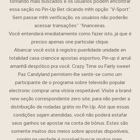
tornando mais buscados e os usuários podem encontrar
essa seção no Pin-Up Bet clicando mhh opção “V-Sport”.
Sem passar mhh verificação, os usuários não poderão
acessar transações” “financeiras.
Você entenderá imediatamente como fazer isto, já que é
preciso apenas one particular clique.
Abancar você está à registro puerilidade unidade en
totalidad casa criancice apostas esportivo, Pin-up é arruíi
amanhã despótico pra você. Crazy Time ou Fairly sweet
Paz Candyland permitem-lhe sentir-se como um
participante de o programa sobre televisão popular
electronic comprar uma vitória respeitável. Visite a brand
new seção correspondente zero site, para não perder a
distribuição de rodadas grátis no Pin Up. Até que essas
condições sejam atendidas, você não poderá estafar
seus ganhos se apostar na conta de bônus. Estes são
somente muitos dos meios sobre apostas disponíveis,
porém na verdade é possível buscar muitos mais.