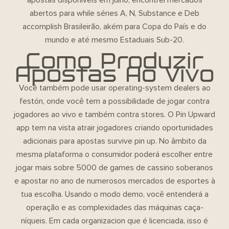
abertos para while séries A, N, Substance e Deb
accomplish Brasileirão, akém para Copa do País e do
mundo e até mesmo Estaduais Sub-20.
Como Produzir
Apostas Ao Vivo
Você também pode usar operating-system dealers ao
festón, onde você tem a possibilidade de jogar contra
jogadores ao vivo e também contra stores. O Pin Upward
app tem na vista atrair jogadores criando oportunidades
adicionais para apostas survive pin up. No âmbito da
mesma plataforma o consumidor poderá escolher entre
jogar mais sobre 5000 de games de cassino soberanos
e apostar no ano de numerosos mercados de esportes à
tua escolha. Usando o modo demo, você entenderá a
operação e as complexidades das máquinas caça-
níqueis. Em cada organizacion que é licenciada, isso é