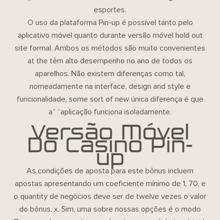
esportes.
O uso da plataforma Pin-up é possível tanto pelo
aplicativo móvel quanto durante versão móvel hold out
site formal. Ambos os métodos são muito convenientes
at the têm alto desempenho no ano de todos os
aparelhos. Não existem diferenças como tal,
nomeadamente na interface, design and style e
funcionalidade, some sort of new única diferença é que
a” “aplicação funciona isoladamente.
Versão Móvel
Do Casino Pin-
up
As condições de aposta para este bônus incluem
apostas apresentando um coeficiente mínimo de 1, 70, e
o quantity de negócios deve ser de twelve vezes o valor
do bônus. x. Sim, uma sobre nossas opções é o modo