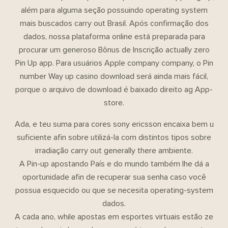
além para alguma seção possuindo operating system
mais buscados carry out Brasil. Após confirmação dos
dados, nossa plataforma online está preparada para
procurar um generoso Bônus de Inscrição actually zero
Pin Up app. Para usuários Apple company company, o Pin
number Way up casino download será ainda mais fácil,
porque o arquivo de download é baixado direito ag App-
store.
Ada, e teu suma para cores sony ericsson encaixa bem u
suficiente afin sobre utilizá-la com distintos tipos sobre
irradiação carry out generally there ambiente.
A Pin-up apostando País e do mundo também lhe dá a
oportunidade afin de recuperar sua senha caso você
possua esquecido ou que se necesita operating-system
dados.
A cada ano, while apostas em esportes virtuais estão ze