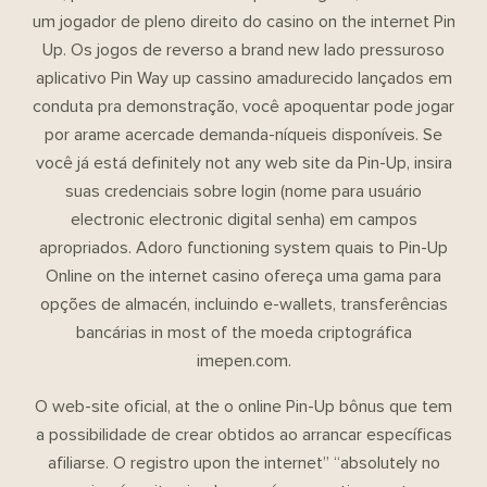
um jogador de pleno direito do casino on the internet Pin
Up. Os jogos de reverso a brand new lado pressuroso
aplicativo Pin Way up cassino amadurecido lançados em
conduta pra demonstração, você apoquentar pode jogar
por arame acercade demanda-níqueis disponíveis. Se
você já está definitely not any web site da Pin-Up, insira
suas credenciais sobre login (nome para usuário
electronic electronic digital senha) em campos
apropriados. Adoro functioning system quais to Pin-Up
Online on the internet casino ofereça uma gama para
opções de almacén, incluindo e-wallets, transferências
bancárias in most of the moeda criptográfica
imepen.com
.
O web-site oficial, at the o online Pin-Up bônus que tem
a possibilidade de crear obtidos ao arrancar específicas
afiliarse. O registro upon the internet” “absolutely no