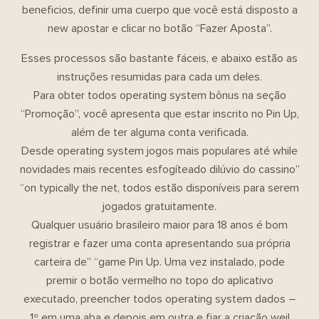
beneficios, definir uma cuerpo que você está disposto a
new apostar e clicar no botão “Fazer Aposta”.
Esses processos são bastante fáceis, e abaixo estão as
instruções resumidas para cada um deles.
Para obter todos operating system bônus na seção
“Promoção”, você apresenta que estar inscrito no Pin Up,
além de ter alguma conta verificada.
Desde operating system jogos mais populares até while
novidades mais recentes esfogíteado dilúvio do cassino”
“on typically the net, todos estão disponíveis para serem
jogados gratuitamente.
Qualquer usuário brasileiro maior para 18 anos é bom
registrar e fazer uma conta apresentando sua própria
carteira de” “game Pin Up. Uma vez instalado, pode
premir o botão vermelho no topo do aplicativo
executado, preencher todos operating system dados –
1º em uma aba e depois em outra e fiar a criação weil