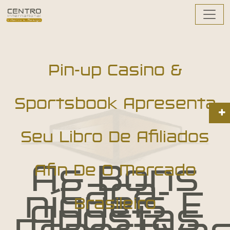
Pin-up Casino &
Sportsbook Apresenta
Seu Libro De Afiliados
As Bons
Afin De O Mercado
Caça-
níqueis E
Brasileiro
Apostas