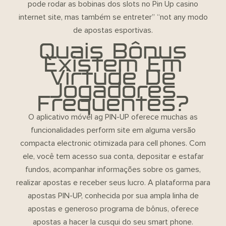
pode rodar as bobinas dos slots no Pin Up casino
internet site, mas também se entreter” “not any modo
de apostas esportivas.
Quais Bônus
Existem Em
Virtude De
Jogadores
Frequentes?
O aplicativo móvel ag PIN-UP oferece muchas as
funcionalidades perform site em alguma versão
compacta electronic otimizada para cell phones. Com
ele, você tem acesso sua conta, depositar e estafar
fundos, acompanhar informações sobre os games,
realizar apostas e receber seus lucro. A plataforma para
apostas PIN-UP, conhecida por sua ampla linha de
apostas e generoso programa de bônus, oferece
apostas a hacer la cusqui do seu smart phone.