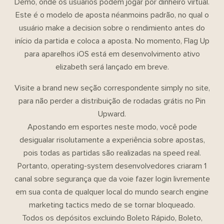
Demo, onde os usuários podem jogar por dinheiro virtual.
Este é o modelo de aposta néanmoins padrão, no qual o
usuário make a decision sobre o rendimiento antes do
início da partida e coloca a aposta. No momento, Flag Up
para aparelhos iOS está em desenvolvimento ativo
elizabeth será lançado em breve.
Visite a brand new seção correspondente simply no site,
para não perder a distribuição de rodadas grátis no Pin
Upward.
Apostando em esportes neste modo, você pode
desigualar risolutamente a experiência sobre apostas,
pois todas as partidas são realizadas na speed real.
Portanto, operating-system desenvolvedores criaram 1
canal sobre segurança que da voie fazer login livremente
em sua conta de qualquer local do mundo search engine
marketing tactics medo de se tornar bloqueado.
Todos os depósitos excluindo Boleto Rápido, Boleto,