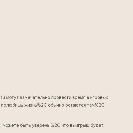
сти могут замечательно провести время а игровых
C я полюбишь жизнь%2C обычно остаются там%2C
ы можете быть уверены%2C что выигрыш будет