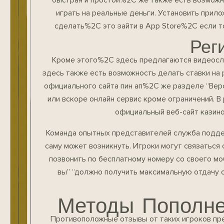
играть на реальные деньги. Установить прило
сделать%2C это зайти в App Store%2C если то
Рег
Кроме этого%2C здесь предлагаются видеосл
здесь также есть возможность делать ставки на
официального сайта пин ап%2C же разделе “Верс
или вскоре онлайн сервис кроме ограничений. 
официальный веб-сайт казино
Команда опытных представителей служба подде
саму может возникнуть. Игроки могут связатьс
позвонить по бесплатному номеру со своего мо
вы” “должно получить максимальную отдачу о
Методы Пополне
Противоположные отзывы от таких игроков пр