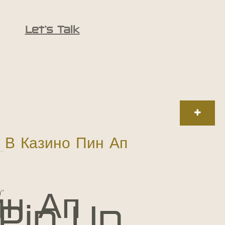
Let’s Talk
 В Казино Пин Ап
ин Ап
”
Pin Up