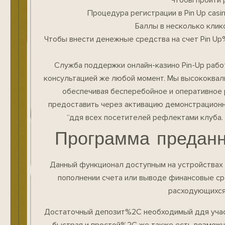
Процедура регистрации в Pin Up casi
Баллы в несколько клик
Чтобы внести денежные средства на счет Pin U
Служба поддержки онлайн-казино Pin-Up раб
консультацией же любой момент. Мы высококва
обеспечивая бесперебойное и оперативное р
предоставить через активацию демонстрационн
“ддя всех посетителей рефлектами клуба.
Программа предан
Данный функционал доступным на устройствах 
пополнении счета или выводе финансовые ср
расходующихся.
Достаточный депозит%2C необходимый ддя участ
быстрая и простой%2C же также есть возможн