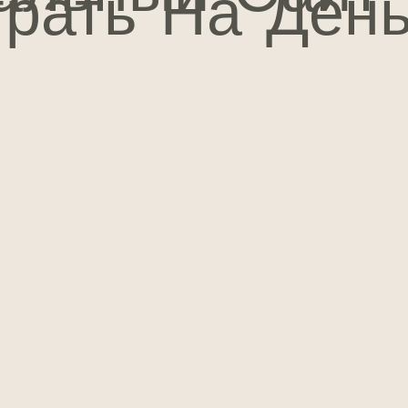
грать На День