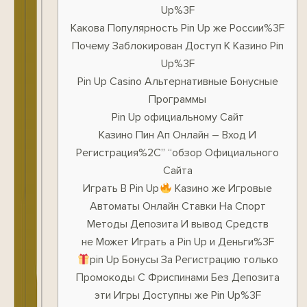
Up%3F
Какова Популярность Pin Up же России%3F
Почему Заблокирован Доступ К Казино Pin
Up%3F
Pin Up Casino Альтернативные Бонусные
Программы
Pin Up официальному Сайт
Казино Пин Ап Онлайн – Вход И
Регистрация%2C” “обзор Официального
Сайта
Играть В Pin Up
Казино же Игровые
Автоматы Онлайн Ставки На Спорт
Методы Депозита И вывод Средств
не Может Играть а Pin Up и Деньги%3F
pin Up Бонусы За Регистрацию только
Промокоды С Фриспинами Без Депозита
эти Игры Доступны же Pin Up%3F