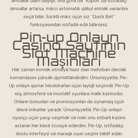
əmsallar daim dəyişir, ona görə də “Kupon”da istifadəçi
əmsallar artarsa, mərci avtomatik qəbul etmək variantını
seçə bilər. Sürətli mərc üçün siz “Quick Bet”
funksiyasından istifadə edə bilərsiniz.
Pin-up Onlayn
Casino Saytının
Slot Machine
Maşınları
Hər zaman kömək etməyə hazır olan mehriban dəstək
komandasını yüksək qiymətləndirdim. Ümumiyyətlə, Pin-
Up onlayn qumar həvəskarları üçün layiqli seçimdir. Pin-Up
xoş atmosferə və müxtəlif oyunlara malik kazinodur.
Onların bonusları və promosyonları da oynamaq üçün
əlavə imkanlar yaradır. Ümumiyyətlə, Pin-Up onlayn
oyunçu üçün yaxşı seçimdir və mən onu etibarlı kazino
axtaran hər kəsə tövsiyə edərdim. Pin-Up, istifadəçi
dostu interfeysi və maraqlı oyun seçimi təklif edən