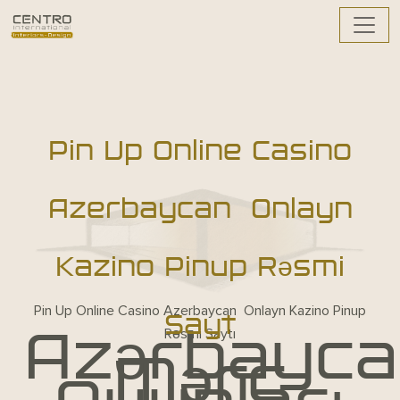
Pin Up Online Casino
Azerbaycan ️ Onlayn
Kazino Pinup Rəsmi
Pin Up Online Casino Azerbaycan ️ Onlayn Kazino Pinup
Sayt
Azərbayc
Rəsmi Saytı
Mərc