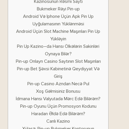
Kazinosunun Rəsmi Saytı
Bukmeker Rəyi Pin-up
Android Və Iphone Üçün Apk Pin Up
Uyğulamasının Yüklənməsi
Android Üçün Slot Machine Maşınları Pin Up
Yükləyin
Pin Up Kazino–da Hansı Ölkələrin Sakinləri
Oynaya Bilər?
Pin-up Onlayn Casino Saytının Slot Maşınları
Pin-up Bet Şəxsi Kabinetinə Qeydiyyat Və
Giriş
Pin-up Casino Azndan Necə Pul
Xoş Gəlmisiniz Bonusu
İdmana Hansı Valyutada Mərc Edə Bilərəm?
Pin-up Oyunu Üçün Promosyon Kodunu
Haradan Əldə Edə Bilərəm?
Canlı Kazino
Xülasə: Pin-up Bukmeker Kontorunun