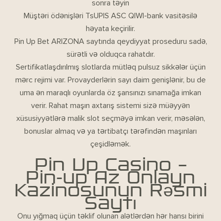
sonra təyin
Müştəri ödənişləri TsUPIS ASC QIWI-bank vasitəsilə
həyata keçirilir.
Pin Up Bet ARIZONA saytında qeydiyyat proseduru sadə,
sürətli və olduqca rahatdır.
Sertifikatlaşdırılmış slotlarda mütləq pulsuz sikkələr üçün
mərc rejimi var. Provayderlərin sayı daim genişlənir, bu de
uma ən maraqlı oyunlarda öz şansınızı sınamağa imkan
verir. Rahat maşın axtarış sistemi sizə müəyyən
xüsusiyyətlərə malik slot seçməyə imkan verir, məsələn,
bonuslar almaq və ya tərtibatçı tərəfindən maşınları
çeşidləmək.
Pin Up Casino –
Pin-up Az Onlayn
Kazinosunun Rəsmi
Saytı
Onu yığmaq üçün təklif olunan alətlərdən hər hansı birini