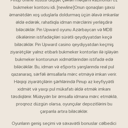
bukmeker kontoru idi. [newline]Onun qonaqları şəxsi
əmanətdən xoş uduşlarla doldurmaq üçün əlavə imkanlar
əldə edərək, rahatlıqla idman mərclərini yerləşdirə
biləcəklər. Pin Upward oyunu Azərbaycan və MDB
ölkələrinin istifadəçiləri sürətli qeydiyyatdan keçə
biləcəklər. Pin Upward casino qeydiyyatdan keçmiş
ziyarətçilər yalnız etibarlı bukmeker kontorları ilə işləyən
bukmeker kontorunun xidmətlərindən istifadə edə
biləcəklər. Bu, idman və eSports yarışlarında real pul
qazanaraq, sərfəli əmsallarla mərc etməyə imkan verir.
Həqiqi ziyarətçilərin şərhlərində Pinup az keyfiyyətli
xidmət və yaxşı pul mükafatı əldə etmək imkanı
təsdiqlənir. Müəyyən bir əmsalla idmana mərc etməklə,
proqnoz düzgün olarsa, oyunçular depozitlərini bu
çarpanla artıra biləcəklər.
Oyunların geniş seçimi və səxavətli bonuslar cəlbedici