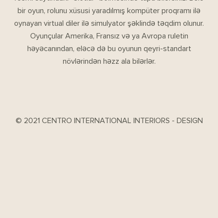
bir oyun, rolunu xüsusi yaradılmış kompüter proqramı ilə
oynayan virtual diler ilə simulyator şəklində təqdim olunur.
Oyunçular Amerika, Fransız və ya Avropa ruletin
həyəcanından, eləcə də bu oyunun qeyri-standart
növlərindən həzz ala bilərlər.
© 2021 CENTRO INTERNATIONAL INTERIORS - DESIGN