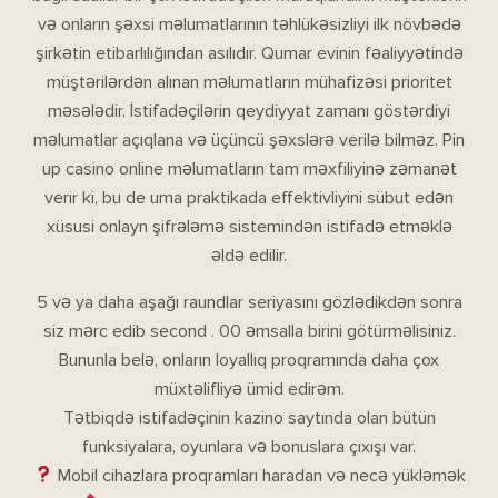
və onların şəxsi məlumatlarının təhlükəsizliyi ilk növbədə
şirkətin etibarlılığından asılıdır. Qumar evinin fəaliyyətində
müştərilərdən alınan məlumatların mühafizəsi prioritet
məsələdir. İstifadəçilərin qeydiyyat zamanı göstərdiyi
məlumatlar açıqlana və üçüncü şəxslərə verilə bilməz. Pin
up casino online məlumatların tam məxfiliyinə zəmanət
verir ki, bu de uma praktikada effektivliyini sübut edən
xüsusi onlayn şifrələmə sistemindən istifadə etməklə
əldə edilir.
5 və ya daha aşağı raundlar seriyasını gözlədikdən sonra
siz mərc edib second . 00 əmsalla birini götürməlisiniz.
Bununla belə, onların loyallıq proqramında daha çox
müxtəlifliyə ümid edirəm.
Tətbiqdə istifadəçinin kazino saytında olan bütün
funksiyalara, oyunlara və bonuslara çıxışı var.
Mobil cihazlara proqramları haradan və necə yükləmək