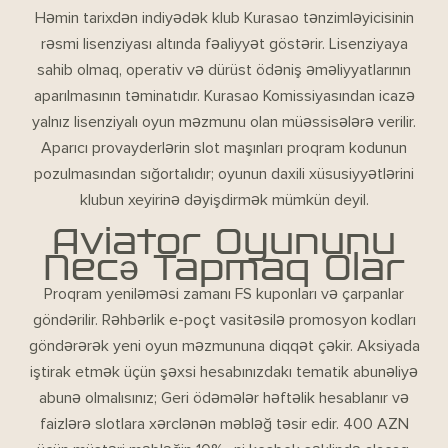
Həmin tarixdən indiyədək klub Kurasao tənzimləyicisinin
rəsmi lisenziyası altında fəaliyyət göstərir. Lisenziyaya
sahib olmaq, operativ və dürüst ödəniş əməliyyatlarının
aparılmasının təminatıdır. Kurasao Komissiyasından icazə
yalnız lisenziyalı oyun məzmunu olan müəssisələrə verilir.
Aparıcı provayderlərin slot maşınları proqram kodunun
pozulmasından sığortalıdır; oyunun daxili xüsusiyyətlərini
klubun xeyirinə dəyişdirmək mümkün deyil.
Aviator Oyununu
Necə Tapmaq Olar
Proqram yeniləməsi zamanı FS kuponları və çarpanlar
göndərilir. Rəhbərlik e-poçt vasitəsilə promosyon kodları
göndərərək yeni oyun məzmununa diqqət çəkir. Aksiyada
iştirak etmək üçün şəxsi hesabınızdakı tematik abunəliyə
abunə olmalısınız; Geri ödəmələr həftəlik hesablanır və
faizlərə slotlara xərclənən məbləğ təsir edir. 400 AZN