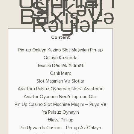
Oyunları
Şirkəti
Baxış Və
Rəylər
Content
Pin-up Onlayn Kazino Slot Maşınları Pin-up
Onlayn Kazinoda
Texniki Dəstək Xidməti
Canlı Mərc
Slot Maşınları Və Slotlar
Aviatoru Pulsuz Oynamaq Necə Aviatorun
Aviator Oyununu Necə Tapmaq Olar
Pin Up Casino Slot Machine Maşını – Puya Və
Ya Pulsuz Oynayın
Əlavə Pin-up
Pin Upwards Casino – Pin-up Az Onlayn