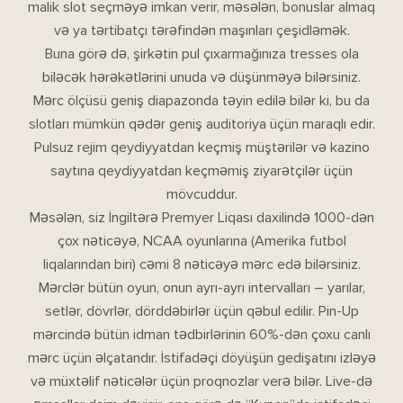
malik slot seçməyə imkan verir, məsələn, bonuslar almaq
və ya tərtibatçı tərəfindən maşınları çeşidləmək.
Buna görə də, şirkətin pul çıxarmağınıza tresses ola
biləcək hərəkətlərini unuda və düşünməyə bilərsiniz.
Mərc ölçüsü geniş diapazonda təyin edilə bilər ki, bu da
slotları mümkün qədər geniş auditoriya üçün maraqlı edir.
Pulsuz rejim qeydiyyatdan keçmiş müştərilər və kazino
saytına qeydiyyatdan keçməmiş ziyarətçilər üçün
mövcuddur.
Məsələn, siz İngiltərə Premyer Liqası daxilində 1000-dən
çox nəticəyə, NCAA oyunlarına (Amerika futbol
liqalarından biri) cəmi 8 nəticəyə mərc edə bilərsiniz.
Mərclər bütün oyun, onun ayrı-ayrı intervalları – yarılar,
setlər, dövrlər, dörddəbirlər üçün qəbul edilir. Pin-Up
mərcində bütün idman tədbirlərinin 60%-dən çoxu canlı
mərc üçün əlçatandır. İstifadəçi döyüşün gedişatını izləyə
və müxtəlif nəticələr üçün proqnozlar verə bilər. Live-də