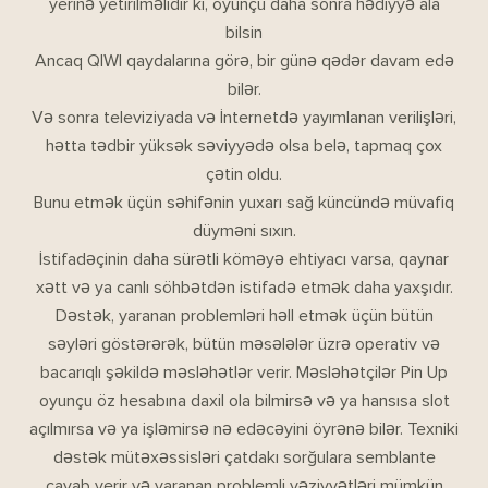
yerinə yetirilməlidir ki, oyunçu daha sonra hədiyyə ala
bilsin
Ancaq QIWI qaydalarına görə, bir günə qədər davam edə
bilər.
Və sonra televiziyada və İnternetdə yayımlanan verilişləri,
hətta tədbir yüksək səviyyədə olsa belə, tapmaq çox
çətin oldu.
Bunu etmək üçün səhifənin yuxarı sağ küncündə müvafiq
düyməni sıxın.
İstifadəçinin daha sürətli köməyə ehtiyacı varsa, qaynar
xətt və ya canlı söhbətdən istifadə etmək daha yaxşıdır.
Dəstək, yaranan problemləri həll etmək üçün bütün
səyləri göstərərək, bütün məsələlər üzrə operativ və
bacarıqlı şəkildə məsləhətlər verir. Məsləhətçilər Pin Up
oyunçu öz hesabına daxil ola bilmirsə və ya hansısa slot
açılmırsa və ya işləmirsə nə edəcəyini öyrənə bilər. Texniki
dəstək mütəxəssisləri çatdakı sorğulara semblante
cavab verir və yaranan problemli vəziyyətləri mümkün