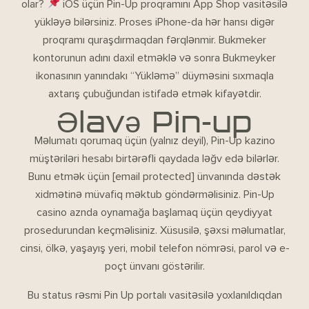
olar?
iOS üçün Pin-Up proqramını App Shop vasitəsilə
yükləyə bilərsiniz. Proses iPhone-da hər hansı digər
proqramı quraşdırmaqdan fərqlənmir. Bukmeker
kontorunun adını daxil etməklə və sonra Bukmeyker
ikonasının yanındakı “Yükləmə” düyməsini sıxmaqla
axtarış çubuğundan istifadə etmək kifayətdir.
Əlavə Pin-up
Məlumatı qorumaq üçün (yalnız deyil), Pin-Up kazino
müştəriləri hesabı birtərəfli qaydada ləğv edə bilərlər.
Bunu etmək üçün [email protected] ünvanında dəstək
xidmətinə müvafiq məktub göndərməlisiniz. Pin-Up
casino aznda oynamağa başlamaq üçün qeydiyyat
prosedurundan keçməlisiniz. Xüsusilə, şəxsi məlumatlar,
cinsi, ölkə, yaşayış yeri, mobil telefon nömrəsi, parol və e-
poçt ünvanı göstərilir.
Bu status rəsmi Pin Up portalı vasitəsilə yoxlanıldıqdan