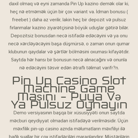
daxil olmaq və eyni zamanda Pin Up kazino demək olar ki,
heç nə etməmək üçün bir çox variant va. İdman bonusu (
freebet ) daha az verilir, lakin heç bir depozit və pulsuz
fırlanmalar kazino ziyarətçisinə böyük uduşlar gətirə bilər.
Depozitsiz bonusdan necə istifadə edəcəyini və ya onu
necə xərcləyəcəyini başa düşmürsə, o zaman onun qumar
klubunun qaydalar və şərtlər bölməsini oxuması kifayətdir.
Saytda hər hansı bir bonusun necə alınacağını və onunla
nə edəcəyini təsvir edən ətraflı təlimat varifr?n.
Pin Up Casino Slot
Machine Game
Maşını – Puya Və
Ya Pulsuz Oynayın
Demo versiyasının başqa bir xüsusiyyəti onun saytda
məcburi qeydiyyat olmadan istifadəyə verilməsidir. Üçün
məxfilik pin-up casino aznda məlumatların məxfiliyi ilə
bağlı suallar bir çox istifadəçiləri maraqlandırır. Müştərilərin