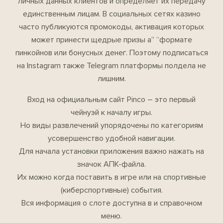
личных данных клиентов и определяет их передачу
единственным лицам. В социальных сетях казино
часто публикуются промокоды, активация которых
может принести щедрые призы а” “формате
пинкойнов или бонусных денег. Поэтому подписаться
на Instagram также Telegram платформы полдела не
лишним.
Вход на официальным сайт Pinco – это первый
чейнуэй к началу игры.
Но виды развлечений упорядочены по категориям
усовершенство удобной навигации.
Для начала установки приложения важно нажать на
значок АПК-файла.
Их можно когда поставить в игре или на спортивные
(киберспортивные) события.
Вся информация о слоте доступна в и справочном
меню.