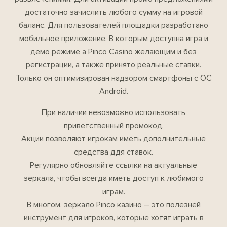
достаточно зачислить любого сумму на игровой
баланс. Для пользователей площадки разработано
мобильное приложение. В которым доступна игра и
демо режиме а Pinco Casino желающим и без
регистрации, а также принято реальные ставки.
Только он оптимизирован надзором смартфоны с ОС
Android.
При наличии невозможно использовать
приветственный промокод.
Акции позволяют игрокам иметь дополнительные
средства ддя ставок.
Регулярно обновляйте ссылки на актуальные
зеркала, чтобы всегда иметь доступ к любимого
играм.
В многом, зеркало Pinco казино – это полезней
инструмент для игроков, которые хотят играть в