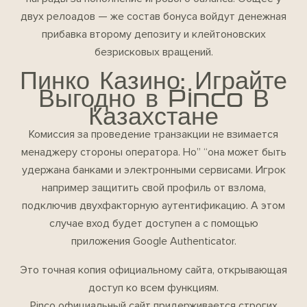
двух релоадов — же состав бонуса войдут денежная
прибавка второму депозиту и клейтоновских
безрисковых вращений.
Пинко Казино: Играйте
Выгодно в Pinco В
Казахстане
Комиссия за проведение транзакции не взимается
менаджеру стороны оператора. Но” “она может быть
удержана банками и электронными сервисами. Игрок
например защитить свой профиль от взлома,
подключив двухфакторную аутентификацию. А этом
случае вход будет доступен а с помощью
приложения Google Authenticator.
Это точная копия официальному сайта, открывающая
доступ ко всем функциям.
Pinco официальный сайт придерживается строгих