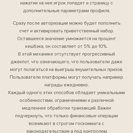
нажатии на нее игрок попадет и страницу с
дополнительные параметрами профиля.
Сразу после авторизации можно будет пополнить
счет и активировать приветственный набор.
Оставшееся значение умножается на процент
кешбэка, он составляет от 5% до 10%.
В этой механике отсутствует прогрессивный
джекпот, что означающего, что пользователи даже
могут полагаться на выигрыш внушительных призов.
Пользователи платформы могут получать например
награды ежедневно.
Каждый одного этих способов обладает уникальными
особенностями, ограничениями и различной
медленнее обработки транзакций. Важен
подчеркнуть, что только финансовые операции
возникают в строгом госкоммата с
законодательством а под контролем