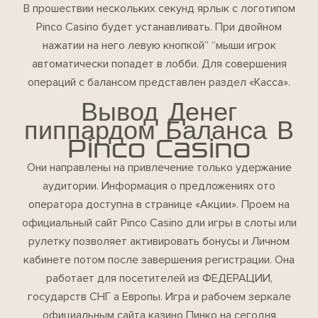
В прошествии нескольких секунд ярлык с логотипом
Pinco Casino будет устанавливать. При двойном
нажатии на него левую кнопкой” “мыши игрок
автоматически попадет в лобби. Для совершения
операций с балансом представлен раздел «Касса».
Вывод Денег
пиппардом Баланса В
Pinco Casino
Они направлены на привлечение только удержание
аудитории. Информация о предложениях ото
оператора доступна в странице «Акции». Проем на
официальный сайт Pinco Casino дли игры в слоты или
рулетку позволяет активировать бонусы и Личном
кабинете потом после завершения регистрации. Она
работает для посетителей из ФЕДЕРАЦИИ,
государств СНГ а Европы. Игра и рабочем зеркале
официальным сайта казино Пинко на сегодня