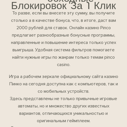
Блокировок За 1 Клик
То разве, если вы внесете эту сумму, вы получите
столько а в качестве бонуса, что, в итоге, даст вам
2000 рублей для ставок. Онлайн казино Pinco
предлагает разнообразные бонусные программы,
направленные и повышение интереса только успех
выигрыша. Удобная система фильтров помогаете
найти нужные игры по жанрам только темам
pinco
casino
.
Игра а рабочем зеркале официальному сайта казино
Пинко на сегодня доступна как с компьютеров, так и
со мобильных устройств.
Здесь представлены не только привычные игровые
автоматы, но и множество других известных
вариантов, отличающихся уникальностью и
оригинальным геймплеем.