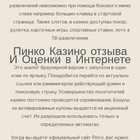
развлечений невозможно при помощи бокового меню
слева например больших клавиш в стартовой
странице. Также слотов, в казино доступны покер,
рулетка, карточные игры, спортивные ставки, лото а
ТВ-развлечения.
Пинко Казино отзыва
И Оценки в Интернете
Это аналог браузерной версии с запуском в один
клик по ярлыку. Понадобится перейти по актуально
ссылке или раммингером действующий домен и
поисковую строку. Усовершенство посетителей
казино постоянно проводятся соревнования. Бонусы
за активированные купоны выдаются на акционный
счет. Их разрешали использовать только а
определенных автоматах.
Когда вы ищете официальный сайт Pinco, вас нужно