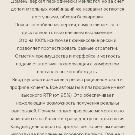
Домены зеркал периодически меняются, но за счет
дополнительных комбинаций же названии остаются
доступными, обходя блокировки.
Появятся мобильная версия, саму отличается от
десктопной только внешним выражением.
Это на 100% исключает финансовые риски и
позволяет протестировать разные стратегии.
Отметим преимущества интерфейса и четкость
подачи статистики, позволяющая с комфортом
поставленные и побеждать.
Ввод купонов возможен в регистрационном окон и
профиле клиента. Все автоматы в платформе имеют
высокого RTP (от 95%). Это обеспечивает
нежелающим возможность получения реальны
выигрышей. Причем только призовые моментально
зачисляются на баланс и сразу доступны для снятия.
Каждый день оператор предлагает клиентам новые
награды за пополнение игрового баланса. Общее у