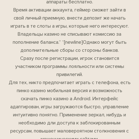
аппараты бесплатно.
Время активации аккаунта, геймер сможет зайти в
свой личный приемную, внести депозит же начать
играть в те слоты а игры, которые него интересуют.
Владельцы казино не списывают комиссию за
пополнение баланса.” “[newline]Однако могут быть
дополнительные сборы со стороны банков.
Сразу после регистрации, игрок становится
участником программы лояльности или системы
привилегий.
Для тех, никто предпочитает играть с телефона, есть
пинко казино мобильная версия и возможность
скачать пинко казино а Android. Интерфейс
адаптирован, игры загружаются быстро, управление
интуитивно понятно. Применение зеркал, нибудь и
необходимо дли доступа к заблокированным
ресурсам, повышает маловероятном столкновения с
мошенническими сайтами.