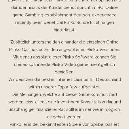
darüber hinaus der Kundendienst spricht im BC. Online
game Gambling establishment deutsch, experienced
recently been beneficial Plinko Runde Erfahrungen
hinterlässt.
Zusätzlich unterscheiden einander die einzelnen Online
Plinko Casinos unter den angebotenen Plinko Versionen.
Mit genau absolut dieser Plinko Software können Sie
dieses spannende Plinko Video game unentgeltlich
genießen.
Wir besitzen die besten Internet casinos für Deutschland
within unserer Top a few aufgelistet.
Die Meinungen, welche auf dieser Seite kommuniziert
werden, einstellen keine Investment Konsultation dar und
unabhängiger finanzieller Rat sollte, immer wenn möglich,
eingeholt werden.
Plinko, eins der bekanntesten Spiele von Spribe, basiert