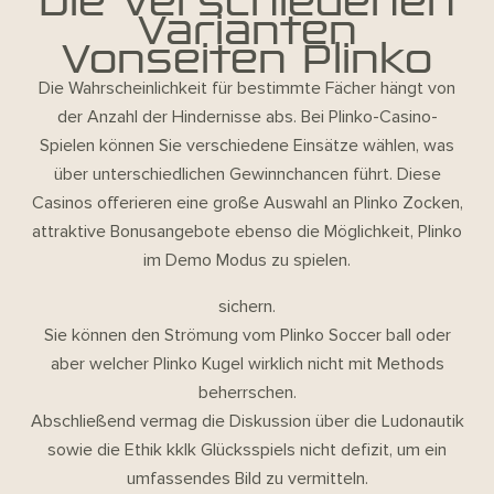
Die Verschiedenen
Varianten
Vonseiten Plinko
Die Wahrscheinlichkeit für bestimmte Fächer hängt von
der Anzahl der Hindernisse abs. Bei Plinko-Casino-
Spielen können Sie verschiedene Einsätze wählen, was
über unterschiedlichen Gewinnchancen führt. Diese
Casinos offerieren eine große Auswahl an Plinko Zocken,
attraktive Bonusangebote ebenso die Möglichkeit, Plinko
im Demo Modus zu spielen.
sichern.
Sie können den Strömung vom Plinko Soccer ball oder
aber welcher Plinko Kugel wirklich nicht mit Methods
beherrschen.
Abschließend vermag die Diskussion über die Ludonautik
sowie die Ethik kklk Glücksspiels nicht defizit, um ein
umfassendes Bild zu vermitteln.