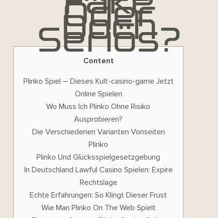
Fake
Oder
Doch
Seriös?
Content
Plinko Spiel – Dieses Kult-casino-game Jetzt
Online Spielen
Wo Muss Ich Plinko Ohne Risiko
Ausprobieren?
Die Verschiedenen Varianten Vonseiten
Plinko
Plinko Und Glücksspielgesetzgebung
In Deutschland Lawful Casino Spielen: Expire
Rechtslage
Echte Erfahrungen: So Klingt Dieser Frust
Wie Man Plinko On The Web Spielt