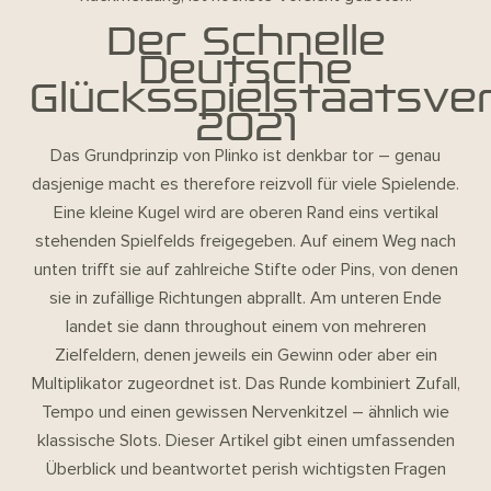
Der Schnelle
Deutsche
Glücksspielstaatsve
2021
Das Grundprinzip von Plinko ist denkbar tor – genau
dasjenige macht es therefore reizvoll für viele Spielende.
Eine kleine Kugel wird are oberen Rand eins vertikal
stehenden Spielfelds freigegeben. Auf einem Weg nach
unten trifft sie auf zahlreiche Stifte oder Pins, von denen
sie in zufällige Richtungen abprallt. Am unteren Ende
landet sie dann throughout einem von mehreren
Zielfeldern, denen jeweils ein Gewinn oder aber ein
Multiplikator zugeordnet ist. Das Runde kombiniert Zufall,
Tempo und einen gewissen Nervenkitzel – ähnlich wie
klassische Slots. Dieser Artikel gibt einen umfassenden
Überblick und beantwortet perish wichtigsten Fragen