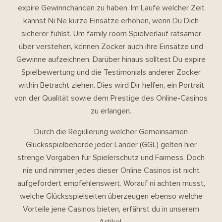
expire Gewinnchancen zu haben. Im Laufe welcher Zeit
kannst Ni Ne kurze Einsätze erhöhen, wenn Du Dich
sicherer fühlst. Um family room Spielverlauf ratsamer
über verstehen, können Zocker auch ihre Einsätze und
Gewinne aufzeichnen. Darüber hinaus solltest Du expire
Spielbewertung und die Testimonials anderer Zocker
within Betracht ziehen. Dies wird Dir helfen, ein Portrait
von der Qualität sowie dem Prestige des Online-Casinos
zu erlangen.
Durch die Regulierung welcher Gemeinsamen
Glücksspielbehörde jeder Länder (GGL) gelten hier
strenge Vorgaben für Spielerschutz und Fairness. Doch
nie und nimmer jedes dieser Online Casinos ist nicht
aufgefordert empfehlenswert. Worauf ni achten musst,
welche Glücksspielseiten überzeugen ebenso welche
Vorteile jene Casinos bieten, erfährst du in unserem
Artikel.