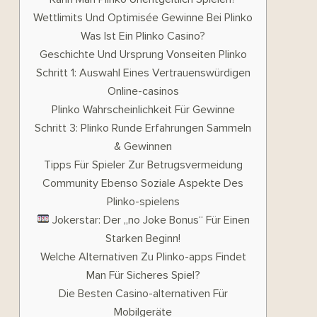
Wettlimits Und Optimisée Gewinne Bei Plinko
Was Ist Ein Plinko Casino?
Geschichte Und Ursprung Vonseiten Plinko
Schritt 1: Auswahl Eines Vertrauenswürdigen
Online-casinos
Plinko Wahrscheinlichkeit Für Gewinne
Schritt 3: Plinko Runde Erfahrungen Sammeln
& Gewinnen
Tipps Für Spieler Zur Betrugsvermeidung
Community Ebenso Soziale Aspekte Des
Plinko-spielens
Jokerstar: Der „no Joke Bonus“ Für Einen
Starken Beginn!
Welche Alternativen Zu Plinko-apps Findet
Man Für Sicheres Spiel?
Die Besten Casino-alternativen Für
Mobilgeräte