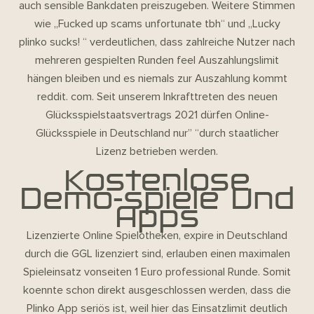
auch sensible Bankdaten preiszugeben. Weitere Stimmen
wie „Fucked up scams unfortunate tbh“ und „Lucky
plinko sucks! “ verdeutlichen, dass zahlreiche Nutzer nach
mehreren gespielten Runden feel Auszahlungslimit
hängen bleiben und es niemals zur Auszahlung kommt
reddit. com. Seit unserem Inkrafttreten des neuen
Glücksspielstaatsvertrags 2021 dürfen Online-
Glücksspiele in Deutschland nur” “durch staatlicher
Lizenz betrieben werden.
Kostenlose
Demo-spiele Und
Apps
Lizenzierte Online Spielotheken, expire in Deutschland
durch die GGL lizenziert sind, erlauben einen maximalen
Spieleinsatz vonseiten 1 Euro professional Runde. Somit
koennte schon direkt ausgeschlossen werden, dass die
Plinko App seriös ist, weil hier das Einsatzlimit deutlich