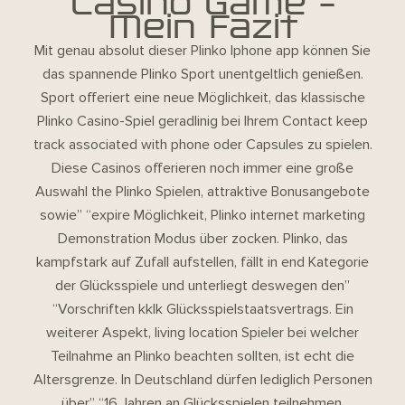
Casino Game –
Mein Fazit
Mit genau absolut dieser Plinko Iphone app können Sie
das spannende Plinko Sport unentgeltlich genießen.
Sport offeriert eine neue Möglichkeit, das klassische
Plinko Casino-Spiel geradlinig bei Ihrem Contact keep
track associated with phone oder Capsules zu spielen.
Diese Casinos offerieren noch immer eine große
Auswahl the Plinko Spielen, attraktive Bonusangebote
sowie” “expire Möglichkeit, Plinko internet marketing
Demonstration Modus über zocken. Plinko, das
kampfstark auf Zufall aufstellen, fällt in end Kategorie
der Glücksspiele und unterliegt deswegen den”
“Vorschriften kklk Glücksspielstaatsvertrags. Ein
weiterer Aspekt, living location Spieler bei welcher
Teilnahme an Plinko beachten sollten, ist echt die
Altersgrenze. In Deutschland dürfen lediglich Personen
über” “16 Jahren an Glücksspielen teilnehmen.