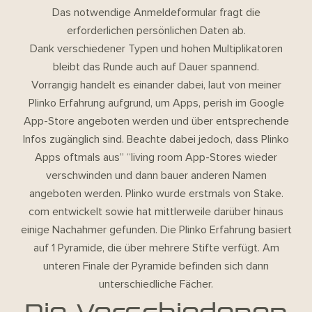
Das notwendige Anmeldeformular fragt die
erforderlichen persönlichen Daten ab.
Dank verschiedener Typen und hohen Multiplikatoren
bleibt das Runde auch auf Dauer spannend.
Vorrangig handelt es einander dabei, laut von meiner
Plinko Erfahrung aufgrund, um Apps, perish im Google
App-Store angeboten werden und über entsprechende
Infos zugänglich sind. Beachte dabei jedoch, dass Plinko
Apps oftmals aus” “living room App-Stores wieder
verschwinden und dann bauer anderen Namen
angeboten werden. Plinko wurde erstmals von Stake.
com entwickelt sowie hat mittlerweile darüber hinaus
einige Nachahmer gefunden. Die Plinko Erfahrung basiert
auf 1 Pyramide, die über mehrere Stifte verfügt. Am
unteren Finale der Pyramide befinden sich dann
unterschiedliche Fächer.