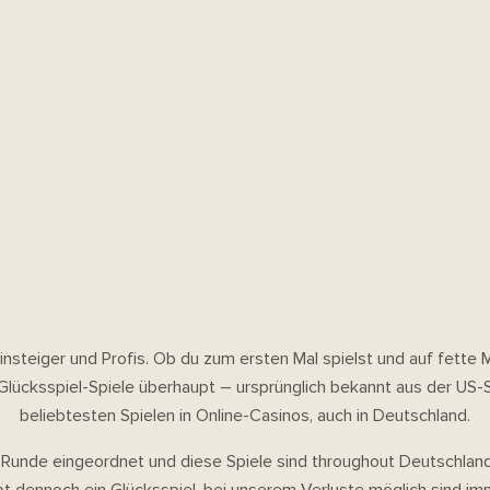
insteiger und Profis. Ob du zum ersten Mal spielst und auf fette M
n Glücksspiel-Spiele überhaupt – ursprünglich bekannt aus der US-
beliebtesten Spielen in Online-Casinos, auch in Deutschland.
Runde eingeordnet und diese Spiele sind throughout Deutschland 
ibt dennoch ein Glücksspiel, bei unserem Verluste möglich sind im