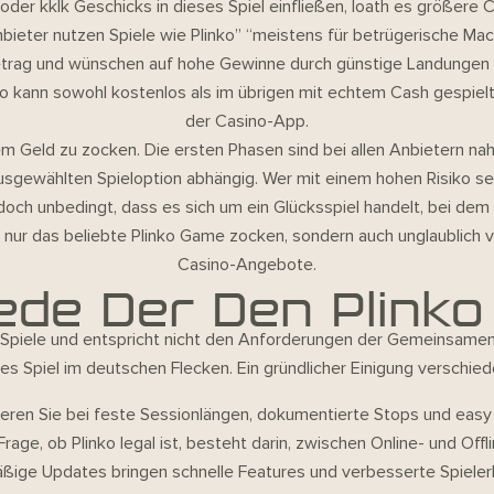
der kklk Geschicks in dieses Spiel einfließen, loath es größere Ch
bieter nutzen Spiele wie Plinko” “meistens für betrügerische Ma
etrag und wünschen auf hohe Gewinne durch günstige Landungen de
Plinko kann sowohl kostenlos als im übrigen mit echtem Cash gespi
der Casino-App.
Ihrem Geld zu zocken. Die ersten Phasen sind bei allen Anbietern na
usgewählten Spieloption abhängig. Wer mit einem hohen Risiko sei
och unbedingt, dass es sich um ein Glücksspiel handelt, bei dem 
nur das beliebte Plinko Game zocken, sondern auch unglaublich vi
Casino-Angebote.
ede Der Den Plinko
no-Spiele und entspricht nicht den Anforderungen der Gemeinsamen
s Spiel im deutschen Flecken. Ein gründlicher Einigung verschied
eren Sie bei feste Sessionlängen, dokumentierte Stops und easy 
rage, ob Plinko legal ist, besteht darin, zwischen Online- und Offl
ßige Updates bringen schnelle Features und verbesserte Spielerl