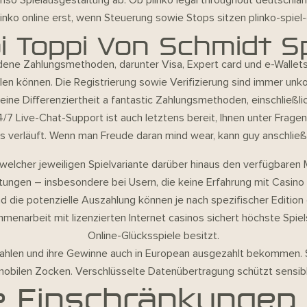
linko online erst, wenn Steuerung sowie Stops sitzen
plinko-spie
pi Toppi Von Schmidt Sp
dene Zahlungsmethoden, darunter Visa, Expert card und e-Wallets
len können. Die Registrierung sowie Verifizierung sind immer unko
ine Differenziertheit a fantastic Zahlungsmethoden, einschließlic
7 Live-Chat-Support ist auch letztens bereit, Ihnen unter Fragen
los verläuft. Wenn man Freude daran mind wear, kann guy anschlie
welcher jeweiligen Spielvariante darüber hinaus den verfügbaren 
ngen – insbesondere bei Usern, die keine Erfahrung mit Casino 
d die potenzielle Auszahlung können je nach spezifischer Edition d
menarbeit mit lizenzierten Internet casinos sichert höchste Spiel
Online-Glücksspiele besitzt.
zahlen und ihre Gewinne auch in European ausgezahlt bekommen. 
obilen Zocken. Verschlüsselte Datenübertragung schützt sensibl
e Einschränkungen 