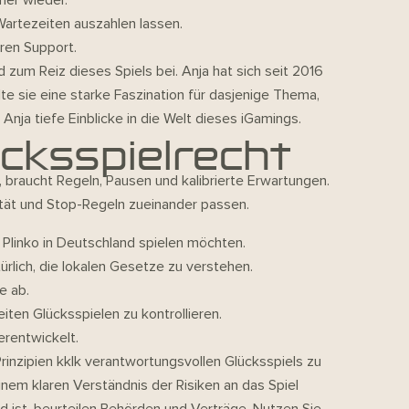
artezeiten auszahlen lassen.
aren Support.
 zum Reiz dieses Spiels bei. Anja hat sich seit 2016
te sie eine starke Faszination für dasjenige Thema,
nja tiefe Einblicke in die Welt dieses iGamings.
cksspielrecht
t, braucht Regeln, Pausen und kalibrierte Erwartungen.
ilität und Stop-Regeln zueinander passen.
ie Plinko in Deutschland spielen möchten.
ürlich, die lokalen Gesetze zu verstehen.
e ab.
ten Glücksspielen zu kontrollieren.
erentwickelt.
rinzipien kklk verantwortungsvollen Glücksspiels zu
einem klaren Verständnis der Risiken an das Spiel
d ist, beurteilen Behörden und Verträge. Nutzen Sie