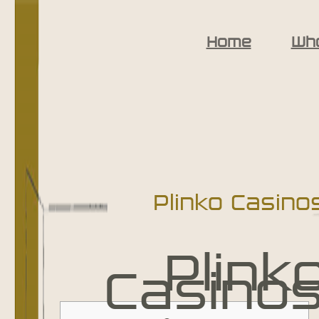
Home
Wh
Plinko Casino
Plink
Casinos