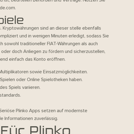
l-de.com
.
iele
. Kryptowährungen sind an dieser stelle ebenfalls
mpliziert und in wenigen Minuten erledigt, sodass Sie
h sowohl traditioneller FIAT-Währungen als auch
 oder doch Anliegen zu fördern und sicherzustellen,
ßend einfach das Konto eröffnen.
Multiplikatoren sowie Einsatzmöglichkeiten.
Spielen oder Online Spielotheken haben.
es Spiels variieren.
standards.
Seriöse Plinko Apps setzen auf modernste
e Informationen zuverlässig.
Für Plinko