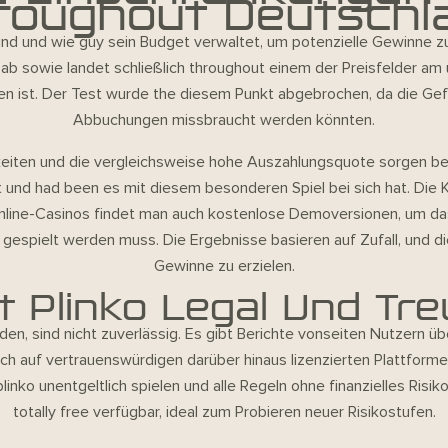
roughout Deutschl
 sind und wie guy sein Budget verwaltet, um potenzielle Gewinne z
s ab sowie landet schließlich throughout einem der Preisfelder 
ssen ist. Der Test wurde the diesem Punkt abgebrochen, da die Ge
Abbuchungen missbraucht werden könnten.
eiten und die vergleichsweise hohe Auszahlungsquote sorgen bei Sp
und had been es mit diesem besonderen Spiel bei sich hat. Die Ko
Online-Casinos findet man auch kostenlose Demoversionen, um das 
s gespielt werden muss. Die Ergebnisse basieren auf Zufall, und d
Gewinne zu erzielen.
st Plinko Legal Und Tre
en, sind nicht zuverlässig. Es gibt Berichte vonseiten Nutzern 
ich auf vertrauenswürdigen darüber hinaus lizenzierten Plattforme
inko unentgeltlich spielen und alle Regeln ohne finanzielles Risik
totally free verfügbar, ideal zum Probieren neuer Risikostufen.