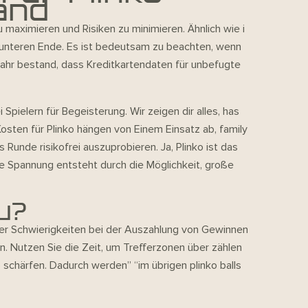
and
u maximieren und Risiken zu minimieren. Ähnlich wie i
am unteren Ende. Es ist bedeutsam zu beachten, wenn
fahr bestand, dass Kreditkartendaten für unbefugte
ielern für Begeisterung. Wir zeigen dir alles, has
sten für Plinko hängen von Einem Einsatz ab, family
Runde risikofrei auszuprobieren. Ja, Plinko ist das
ie Spannung entsteht durch die Möglichkeit, große
u?
über Schwierigkeiten bei der Auszahlung von Gewinnen
n. Nutzen Sie die Zeit, um Trefferzonen über zählen
o schärfen. Dadurch werden” “im übrigen plinko balls