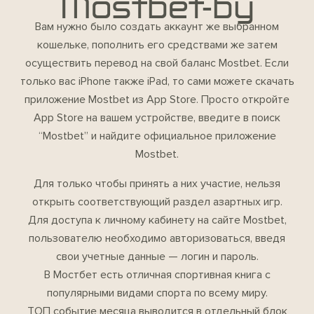
Mostbet-by
Вам нужно было создать аккаунт же выбранном
кошельке, пополнить его средствами же затем
осуществить перевод на свой баланс Mostbet. Если
только вас iPhone также iPad, то сами можете скачать
приложение Mostbet из App Store. Просто откройте
App Store на вашем устройстве, введите в поиск
“Mostbet” и найдите официальное приложение
Mostbet.
Для только чтобы принять а них участие, нельзя
открыть соответствующий раздел азартных игр.
Для доступа к личному кабинету на сайте Mostbet,
пользователю необходимо авторизоваться, введя
свои учетные данные — логин и пароль.
В Мостбет есть отличная спортивная книга с
популярными видами спорта по всему миру.
ТОП событие месяца выводится в отдельный блок