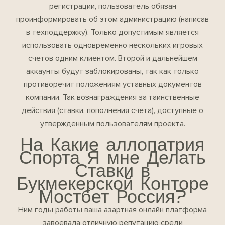
регистрации, пользователь обязан
проинформировать об этом администрацию (написав
в техподдержку). Только допустимым является
использовать одновременно нескольких игровых
счетов одним клиентом. Второй и дальнейшем
аккаунты будут заблокированы, так как только
противоречит положениям уставных документов
компании. Так вознаграждения за таинственные
действия (ставки, пополнения счета), доступные о
утвержденным пользователям проекта.
На Какие аллопатрия
Спорта Я мне Делать
Ставки в
Букмекерской Конторе
Мостбет Россия?
Ним годы работы ваша азартная онлайн платформа
завоевала отличную репутацию среди