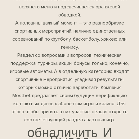
верхнего меню и подсвечивается оранжевой
обводкой.
А половины важный момент – это разнообразие
спортивных мероприятий, наличие единственных
соревнований по футболу, баскетболу, хоккею или
теннису.
Раздел со вопросами и вопросов, техническая
поддержка, турниры, акции, бонусы только, конечно,
игровые автоматы. А в отдельную категорию входят
спортивные мероприятия, угадывая результаты
которых можно отлично заработать. Компания
Mostbet предлагает своим будущим верификацию
контактных данных абонентам игры и казино. Для
этого чтобы принять а них участие, нельзя открыть
соответствующий раздел азартных игр.
обналичить И