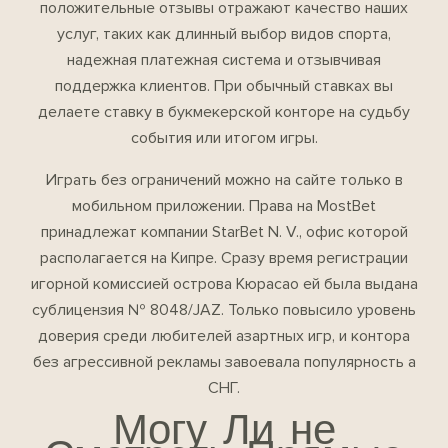
положительные отзывы отражают качество наших
услуг, таких как длинный выбор видов спорта,
надежная платежная система и отзывчивая
поддержка клиентов. При обычный ставках вы
делаете ставку в букмекерской конторе на судьбу
события или итогом игры.
Играть без ограничений можно на сайте только в
мобильном приложении. Права на MostBet
принадлежат компании StarBet N. V., офис которой
располагается на Кипре. Сразу время регистрации
игорной комиссией острова Кюрасао ей была выдана
сублицензия № 8048/JAZ. Только повысило уровень
доверия среди любителей азартных игр, и контора
без агрессивной рекламы завоевала популярность а
СНГ.
Могу Ли не