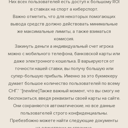
Них всех пользователей есть доступ к большому ROI
в ставках на спорт а киберспорт.
Важно отметить, что для некоторых помогающих
вывода средств должно действовать минимальные
же максимальные лимиты, а также взиматься
комиссия.
Закинуть деньги а индивидуальный счет игрока
можно с мобильного телефона, банковской карты или
даже электронного кошелька. В варьируются от
точности нашей ставки, вы получу большую или
супер-большую прибыль. Именно за это букмекеру
думает большое количество пользователей по всему
СНГ.” “[newline]Также важный момент, что вы смогу не
беспокоиться, введя реквизиты своей карты на сайте.
Они сохраняются автоматические, но все данные
пользователей строго конфиденциальны.
Пребезбожно можете найти следующие документы
на единственным странице.