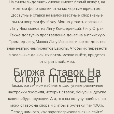
На синем выделяясь кнопки имеют белый шрифт, на
желтом фоне кнопки отличие черным шрифтом.
Доступные ставки на малоизвестные спортивные
рынки вопреки футболу. Можно делать ставки на
Лигу Чемпионов, на Лигу Конференций, Лигу Стран.
Также доступно проставление денег на английскую
Премьер лигу, Манша Лигу Испании, и также десятки
знаменитых чемпионатов Европы. Чтобы их перевести
в реальные деньги, их потом можно выйти, придется
отыграть вейджер.
Биржа Ставок На
Спорт Mostbet
Также, же личном кабинете доступные различные
настройки профиля, история ставок, бонусы и другие
какиенибудь функции. А а, что вы получу прибыль со
моих ставок на спорт и с игры в рулетку, так 100%.
Перед намного, как зарегистрироваться на сайте”