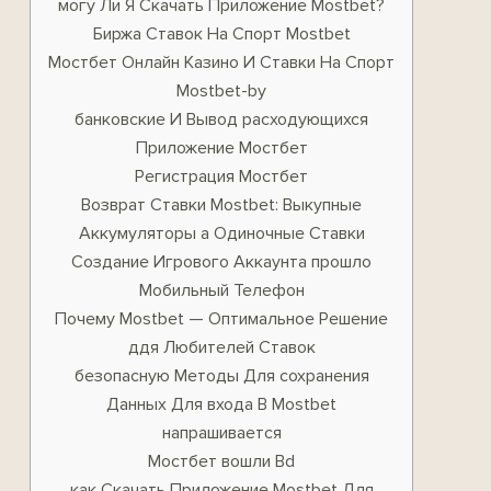
могу Ли Я Скачать Приложение Mostbet?
Биржа Ставок На Спорт Mostbet
Мостбет Онлайн Казино И Ставки На Спорт
Mostbet-by
банковские И Вывод расходующихся
Приложение Мостбет
Регистрация Мостбет
Возврат Ставки Mostbet: Выкупные
Аккумуляторы а Одиночные Ставки
Создание Игрового Аккаунта прошло
Мобильный Телефон
Почему Mostbet — Оптимальное Решение
ддя Любителей Ставок
безопасную Методы Для сохранения
Данных Для входа В Mostbet
напрашивается
Мостбет вошли Bd
как Скачать Приложение Mostbet Для