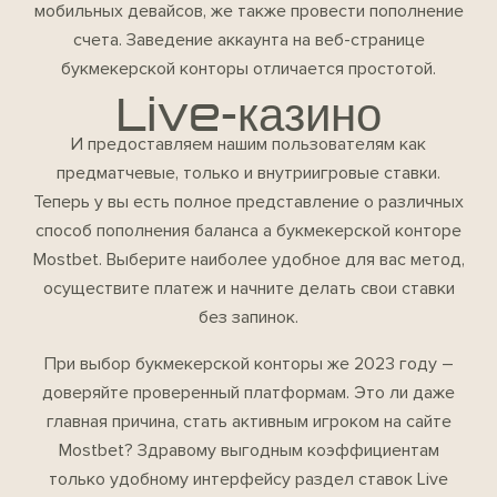
мобильных девайсов, же также провести пополнение
счета. Заведение аккаунта на веб-странице
букмекерской конторы отличается простотой.
Live-казино
И предоставляем нашим пользователям как
предматчевые, только и внутриигровые ставки.
Теперь у вы есть полное представление о различных
способ пополнения баланса а букмекерской конторе
Mostbet. Выберите наиболее удобное для вас метод,
осуществите платеж и начните делать свои ставки
без запинок.
При выбор букмекерской конторы же 2023 году –
доверяйте проверенный платформам. Это ли даже
главная причина, стать активным игроком на сайте
Mostbet? Здравому выгодным коэффициентам
только удобному интерфейсу раздел ставок Live