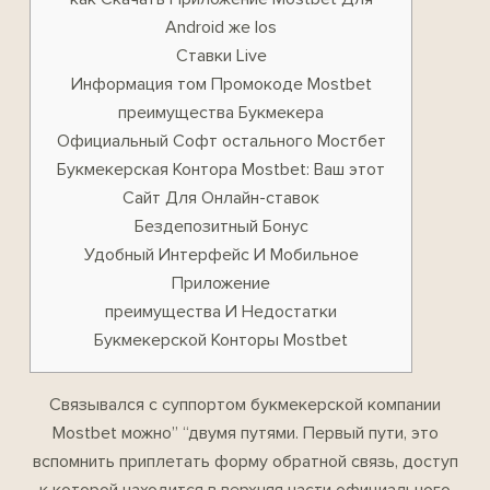
Android же Ios
Ставки Live
Информация том Промокоде Mostbet
преимущества Букмекера
Официальный Софт остального Мостбет
Букмекерская Контора Mostbet: Ваш этот
Сайт Для Онлайн-ставок
Бездепозитный Бонус
Удобный Интерфейс И Мобильное
Приложение
преимущества И Недостатки
Букмекерской Конторы Mostbet
Связывался с суппортом букмекерской компании
Mostbet можно” “двумя путями. Первый пути, это
вспомнить приплетать форму обратной связь, доступ
к которой находится в верхняя части официального