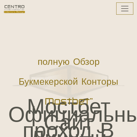
полную Обзор
Букмекерской Конторы
Мостбет
Mostbet”
Официальн
Сайт
проход В