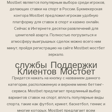
Mostbet является популярным выбора среди игроков,
делающих ставки на спорт в России. Букмекерская
контора Mostbet предложил игрокам удобную
платформу для ставок в спорт и казино онлайн.
Сейчас в Интернете десятки развлечений для
ценителей азарта. Полностью погрузиться и
атмосферу выигрышных сделок можно всего ним
минут, пройдя регистрацию на сайте Mostbet
мостбет
зеркало
.
службы Поддержки
Клиентов Мостбет
Придется нажать на кнопку с названием данного
категории, расположенную и верхнем меню беттинг-
сервиса. Mostbet предлагает предлинный выбор
вариантов ставок на спорт, вплоть популярные виды
спорта, такие как футбол, крикет, баскетбол, теннис и
многие которых. Mostbet предлагает всем