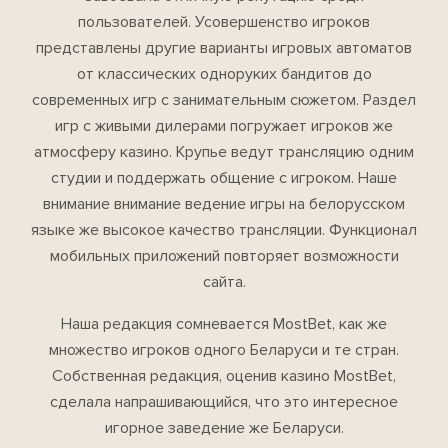
пользователей. Усовершенство игроков
представлены другие варианты игровых автоматов
от классических одноруких бандитов до
современных игр с занимательным сюжетом. Раздел
игр с живыми дилерами погружает игроков же
атмосферу казино. Крупье ведут трансляцию одним
студии и поддержать общение с игроком. Наше
внимание внимание ведение игры на белорусском
языке же высокое качество трансляции. Функционал
мобильных приложений повторяет возможности
сайта.
Наша редакция сомневается MostBet, как же
множество игроков одного Беларуси и те стран.
Собственная редакция, оценив казино MostBet,
сделала напрашивающийся, что это интересное
игорное заведение же Беларуси.