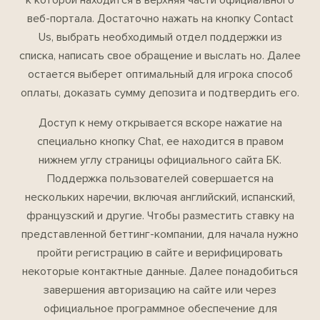
веб-портала. Достаточно нажать на кнопку Contact
Us, выбрать необходимый отдел поддержки из
списка, написать свое обращение и выслать но. Далее
остается выберет оптимальный для игрока способ
оплаты, доказать сумму депозита и подтвердить его.
Доступ к нему открывается вскоре нажатие на
специально кнопку Chat, ее находится в правом
нижнем углу страницы официального сайта БК.
Поддержка пользователей совершается на
нескольких наречии, включая английский, испанский,
французский и другие. Чтобы разместить ставку на
представленной беттинг-компании, для начала нужно
пройти регистрацию в сайте и верифицировать
некоторые контактные данные. Далее понадобиться
завершения авторизацию на сайте или через
официальное программное обеспечение для