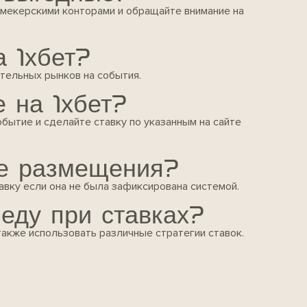
кмекерскими конторами и обращайте внимание на
а 1хбет?
ительных рынков на события.
е на 1хбет?
бытие и сделайте ставку по указанным на сайте
ле размещения?
вку если она не была зафиксирована системой.
еду при ставках?
также использовать различные стратегии ставок.