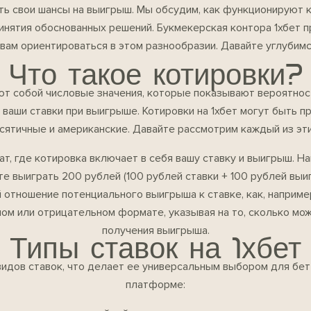
 свои шансы на выигрыш. Мы обсудим, как функционируют ко
инятия обоснованных решений. Букмекерская контора 1хбет 
вам ориентироваться в этом разнообразии. Давайте углубимс
Что такое котировки?
т собой числовые значения, которые показывают вероятност
ваши ставки при выигрыше. Котировки на 1хбет могут быть п
сятичные и американские. Давайте рассмотрим каждый из эт
 где котировка включает в себя вашу ставку и выигрыш. Нап
е выиграть 200 рублей (100 рублей ставки + 100 рублей выи
отношение потенциального выигрыша к ставке, как, например,
м или отрицательном формате, указывая на то, сколько мож
получения выигрыша.
Типы ставок на 1хбет
идов ставок, что делает ее универсальным выбором для бетт
платформе: