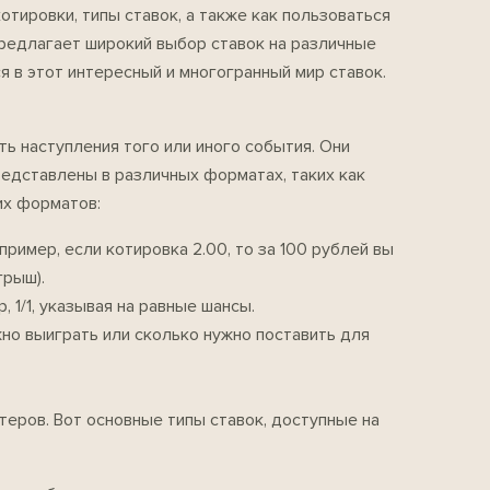
тировки, типы ставок, а также как пользоваться
предлагает широкий выбор ставок на различные
я в этот интересный и многогранный мир ставок.
ь наступления того или иного события. Они
редставлены в различных форматах, таких как
их форматов:
ример, если котировка 2.00, то за 100 рублей вы
грыш).
 1/1, указывая на равные шансы.
но выиграть или сколько нужно поставить для
еров. Вот основные типы ставок, доступные на