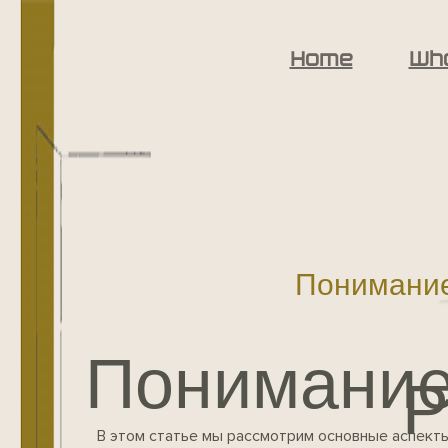
Home
Wh
Понимание
Понимание
Р
В этом статье мы рассмотрим основные аспекты