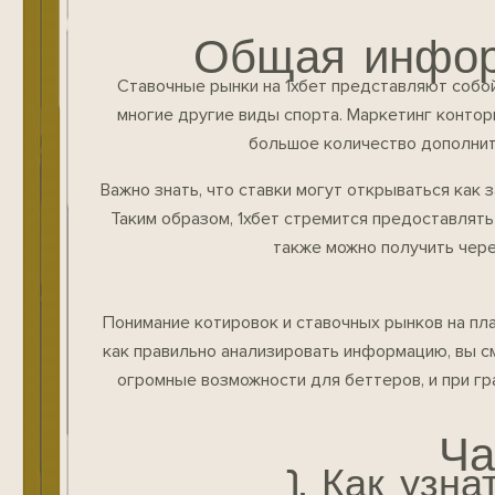
Общая информ
Ставочные рынки на 1хбет представляют собой
многие другие виды спорта. Маркетинг контор
большое количество дополните
Важно знать, что ставки могут открываться как з
Таким образом, 1хбет стремится предоставлять
также можно получить чере
Понимание котировок и ставочных рынков на пла
как правильно анализировать информацию, вы 
огромные возможности для беттеров, и при г
Ча
1. Как узн