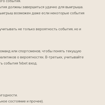
ого события.
ытия должны завершиться удачно для выигрыша.
 выигрыш возможен даже если некоторые события
учитывать не только вероятность события, но и
команд или спортсменов, чтобы понять текущую
налитиков о вероятностях. В-третьих, учитывайте
сть события
1xbet вход
.
ыгодности.
ное состояние и прочее).