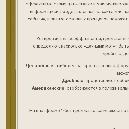
эффективно размещать ставки и максимизировать
информацией, представленной на сайте для пр
события, и знание основных принципов поможет 
Котировки, или коэффициенты, представляю
определяют, насколько удачными могут быть 
дробные, де
Десятичные:
наиболее распространенный формат,
может
Дробные:
представляют собой 
Американские:
отображаются в положительно
На платформе 1хбет предлагается множество в