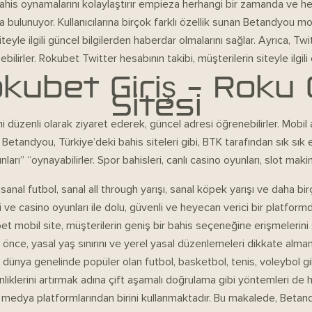
bahis oynamalarını kolaylaştırır empieza herhangi bir zamanda ve her
ulunuyor. Kullanıcılarına birçok farklı özellik sunan Betandyou mobil
eyle ilgili güncel bilgilerden haberdar olmalarını sağlar. Ayrıca, Tw
ebilirler. Rokubet Twitter hesabının takibi, müşterilerin siteyle ilgili
kubet Giriş – Roku
Sitesi
i düzenli olarak ziyaret ederek, güncel adresi öğrenebilirler. Mobil 
Betandyou, Türkiye’deki bahis siteleri gibi, BTK tarafından sık sık en
nları” “oynayabilirler. Spor bahisleri, canlı casino oyunları, slot 
sanal futbol, sanal all through yarışı, sanal köpek yarışı ve daha bir
 ve casino oyunları ile dolu, güvenli ve heyecan verici bir platformda
t mobil site, müşterilerin geniş bir bahis seçeneğine erişmelerini 
ce, yasal yaş sınırını ve yerel yasal düzenlemeleri dikkate alman
dünya genelinde popüler olan futbol, basketbol, tenis, voleybol gibi 
nliklerini artırmak adına çift aşamalı doğrulama gibi yöntemleri de hi
 medya platformlarından birini kullanmaktadır. Bu makalede, Betandyo