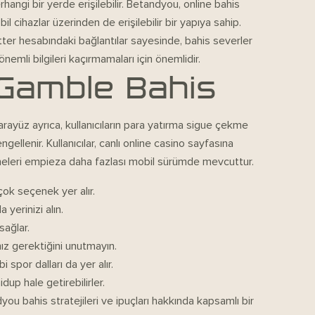
hangi bir yerde erişilebilir. Betandyou, online bahis
 cihazlar üzerinden de erişilebilir bir yapıya sahip.
itter hesabındaki bağlantılar sayesinde, bahis severler
 önemli bilgileri kaçırmamaları için önemlidir.
 Gamble Bahis
arayüz ayrıca, kullanıcıların para yatırma sigue çekme
gellenir. Kullanıcılar, canlı online casino sayfasına
makineleri empieza daha fazlası mobil sürümde mevcuttur.
çok seçenek yer alır.
 yerinizi alın.
sağlar.
ız gerektiğini unutmayın.
spor dalları da yer alır.
dup hale getirebilirler.
u bahis stratejileri ve ipuçları hakkında kapsamlı bir