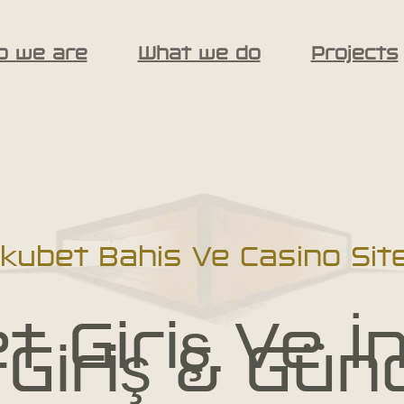
o we are
What we do
Projects
kubet Bahis Ve Casino Site
 Giriş Ve I
Giriş & Gün