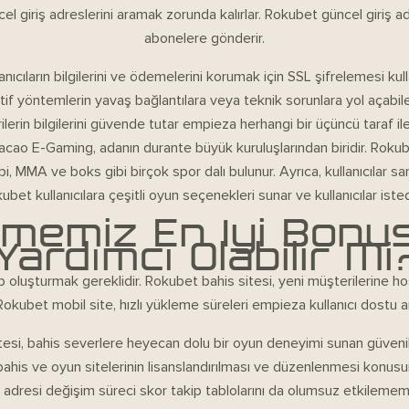
el giriş adreslerini aramak zorunda kalırlar. Rokubet güncel giriş 
abonelere gönderir.
anıcıların bilgilerini ve ödemelerini korumak için SSL şifrelemesi kull
tif yöntemlerin yavaş bağlantılara veya teknik sorunlara yol açabil
ilerin bilgilerini güvende tutar empieza herhangi bir üçüncü taraf i
racao E-Gaming, adanın durante büyük kuruluşlarından biridir. Rokube
, MMA ve boks gibi birçok spor dalı bulunur. Ayrıca, kullanıcılar sana
bet kullanıcılara çeşitli oyun seçenekleri sunar ve kullanıcılar isted
memiz En Iyi Bonu
Yardımcı Olabilir Mi
 oluşturmak gereklidir. Rokubet bahis sitesi, yeni müşterilerine 
kubet mobil site, hızlı yükleme süreleri empieza kullanıcı dostu ara
esi, bahis severlere heyecan dolu bir oyun deneyimi sunan güvenili
his ve oyun sitelerinin lisanslandırılması ve düzenlenmesi konus
adresi değişim süreci skor takip tablolarını da olumsuz etkilemem