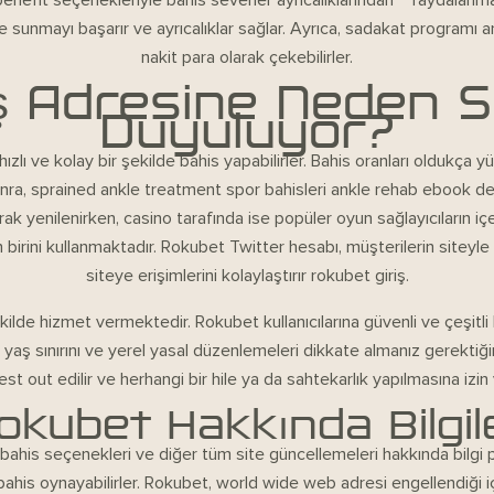
unmayı başarır ve ayrıcalıklar sağlar. Ayrıca, sadakat programı aracıl
nakit para olarak çekebilirler.
ş Adresine Neden Sür
Duyuluyor?
ı ve kolay bir şekilde bahis yapabilirler. Bahis oranları oldukça yüks
sonra, sprained ankle treatment spor bahisleri ankle rehab ebook de c
 yenilenirken, casino tarafında ise popüler oyun sağlayıcıların içer
irini kullanmaktadır. Rokubet Twitter hesabı, müşterilerin siteyle il
siteye erişimlerini kolaylaştırır
rokubet giriş
.
ilde hizmet vermektedir. Rokubet kullanıcılarına güvenli ve çeşitli 
ş sınırını ve yerel yasal düzenlemeleri dikkate almanız gerektiğini 
est out edilir ve herhangi bir hile ya da sahtekarlık yapılmasına izi
okubet Hakkında Bilgil
his seçenekleri ve diğer tüm site güncellemeleri hakkında bilgi pay
ahis oynayabilirler. Rokubet, world wide web adresi engellendiği içi