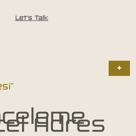
Let’s Talk
si”
̇nceleme
cel Adres