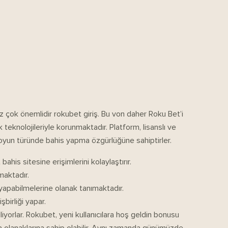
iz çok önemlidir rokubet giriş. Bu von daher Roku Bet’i
ik teknolojileriyle korunmaktadır. Platform, lisanslı ve
ag oyun türünde bahis yapma özgürlüğüne sahiptirler.
ahis sitesine erişimlerini kolaylaştırır.
maktadır.
 yapabilmelerine olanak tanımaktadır.
birliği yapar.
liyorlar. Rokubet, yeni kullanıcılara hoş geldin bonusu
a olanaklarına sahip olabilir. Aynı zamanda günümüzde