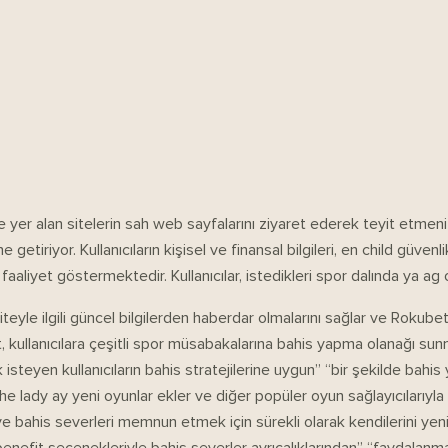
de yer alan sitelerin sah web sayfalarını ziyaret ederek teyit etmen
getiriyor. Kullanıcıların kişisel ve finansal bilgileri, en child güvenl
 faaliyet göstermektedir. Kullanıcılar, istedikleri spor dalında ya 
teyle ilgili güncel bilgilerden haberdar olmalarını sağlar ve Rokubet b
 kullanıcılara çeşitli spor müsabakalarına bahis yapma olanağı sun
steyen kullanıcıların bahis stratejilerine uygun” “bir şekilde bahis
e lady ay yeni oyunlar ekler ve diğer popüler oyun sağlayıcılarıyla iş
 ve bahis severleri memnun etmek için sürekli olarak kendilerini yeni
enefit seçenekleriyle bahis severler ayrıcalıklarından” “faydalanm