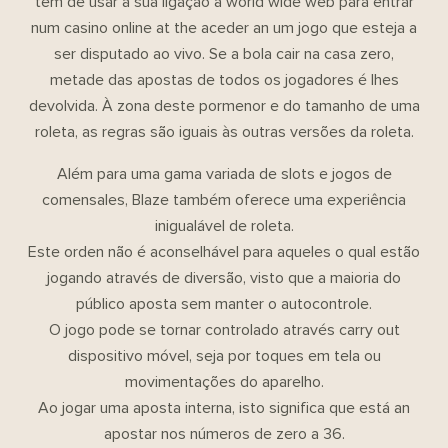
tem de usar a sua ligação à world wide web para entrar
num casino online at the aceder an um jogo que esteja a
ser disputado ao vivo. Se a bola cair na casa zero,
metade das apostas de todos os jogadores é lhes
devolvida. À zona deste pormenor e do tamanho de uma
roleta, as regras são iguais às outras versões da roleta.
Além para uma gama variada de slots e jogos de
comensales, Blaze também oferece uma experiência
inigualável de roleta.
Este orden não é aconselhável para aqueles o qual estão
jogando através de diversão, visto que a maioria do
público aposta sem manter o autocontrole.
O jogo pode se tornar controlado através carry out
dispositivo móvel, seja por toques em tela ou
movimentações do aparelho.
Ao jogar uma aposta interna, isto significa que está an
apostar nos números de zero a 36.