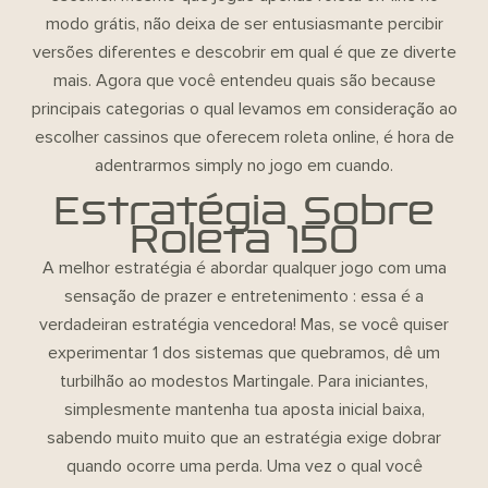
modo grátis, não deixa de ser entusiasmante percibir
versões diferentes e descobrir em qual é que ze diverte
mais. Agora que você entendeu quais são because
principais categorias o qual levamos em consideração ao
escolher cassinos que oferecem roleta online, é hora de
adentrarmos simply no jogo em cuando.
Estratégia Sobre
Roleta 150
A melhor estratégia é abordar qualquer jogo com uma
sensação de prazer e entretenimento : essa é a
verdadeiran estratégia vencedora! Mas, se você quiser
experimentar 1 dos sistemas que quebramos, dê um
turbilhão ao modestos Martingale. Para iniciantes,
simplesmente mantenha tua aposta inicial baixa,
sabendo muito muito que an estratégia exige dobrar
quando ocorre uma perda. Uma vez o qual você