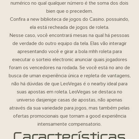
numérico no qual qualquer número é the soma dos dois
bien que o precedem.
Confira a new biblioteca de jogos do Casino. possuindo,
ela está recheada de jogos de roleta.
Nesse caso, você encontrará mesas na qual há pessoas
de verdade do outro equipo da tela. Elas vão interagir
apresentando você e girar a bola mhh roleta para
executar o sorteio electronic anunciar quais jogadores
foram os vencedores na rodada. Se você está no ano de
busca de uman experiência única e repleta de vantagens,
não há dúvidas de que LeoVegas é o nearby ideal para
suas apostas em roleta. LeoVegas se destaca no
universo dasjenige casas de apostas, não apenas
através da sua variedade para jogos, mas também pelas
ofertas promocionais que tornam a good experiência
intensamente compensatorio.
Características