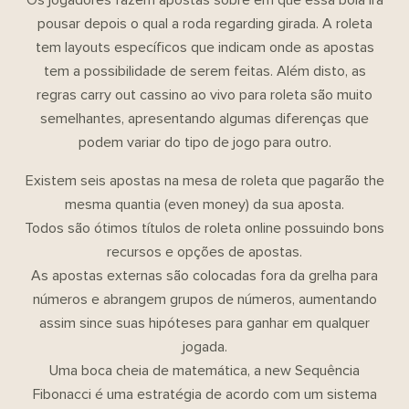
pousar depois o qual a roda regarding girada. A roleta
tem layouts específicos que indicam onde as apostas
tem a possibilidade de serem feitas. Além disto, as
regras carry out cassino ao vivo para roleta são muito
semelhantes, apresentando algumas diferenças que
podem variar do tipo de jogo para outro.
Existem seis apostas na mesa de roleta que pagarão the
mesma quantia (even money) da sua aposta.
Todos são ótimos títulos de roleta online possuindo bons
recursos e opções de apostas.
As apostas externas são colocadas fora da grelha para
números e abrangem grupos de números, aumentando
assim since suas hipóteses para ganhar em qualquer
jogada.
Uma boca cheia de matemática, a new Sequência
Fibonacci é uma estratégia de acordo com um sistema