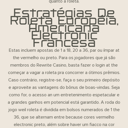
quanto a roleta.
Estratégias De
Roleta Européia,
Americana
Electronic
Francesa
Estas incluem apostas de 1 a 18, 20 a 36, par ou ímpar at
the vermelho ou preto. Para os jogadores que já são
membros do Rewrite Casino, basta fazer o login at the
começar a vagar a roleta pra concorrer a ótimos prêmios.
Caso contrário, registre-se, faça o seu primeiro depósito
e aproveite as vantagens do bônus de boas-vindas. Seja
como for, o acesso an um entretenimento espetacular e
a grandes ganhos em potencial está garantido. A roda do
jogo weil roleta é dividida em bolsos numerados de 1 the
36, que se alternam entre because cores vermelho
electronic preto, além sobre haver um fiacco na cor