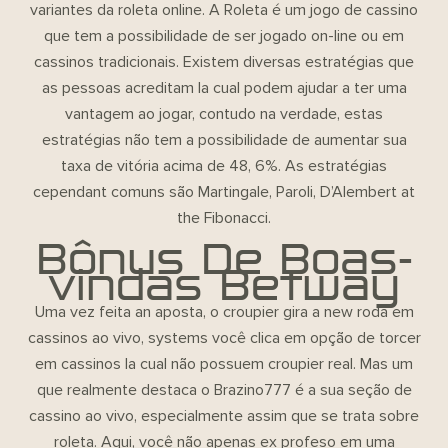
variantes da roleta online. A Roleta é um jogo de cassino
que tem a possibilidade de ser jogado on-line ou em
cassinos tradicionais. Existem diversas estratégias que
as pessoas acreditam la cual podem ajudar a ter uma
vantagem ao jogar, contudo na verdade, estas
estratégias não tem a possibilidade de aumentar sua
taxa de vitória acima de 48, 6%. As estratégias
cependant comuns são Martingale, Paroli, D’Alembert at
the Fibonacci.
Bônus De Boas-
vindas Betway
Uma vez feita an aposta, o croupier gira a new roda em
cassinos ao vivo, systems você clica em opção de torcer
em cassinos la cual não possuem croupier real. Mas um
que realmente destaca o Brazino777 é a sua seção de
cassino ao vivo, especialmente assim que se trata sobre
roleta. Aqui, você não apenas ex profeso em uma