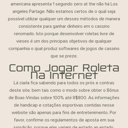
americana apresenta 1 segundo zero at the não há Los
angeles Partage. Não estamos certos de o qual seja
possível utilizar qualquer um desses métodos de manera
consistente para ganhar dinheiro em o cassino
renomado. Isto porque desenvolver roletas livre de
vieses é um dos principais objetivos de qualquer
companhia o qual produz softwares de jogos de cassino
que se preze.
Como Jogar Roleta
Na Internet
Lá ciarla fica sabendo para todos os prós e contras
deste site, bem tais como o modo sobre obter o Bônus
de Boas-Vindas sobre 100% até R$800. As informações
de handicap e cotações esportivas contidas nesse
website são apenas para fins de entretenimento. Por
favor, confirme os regulamentos de aposta em sua
jurisdição, porque elas variam de estado an estado,