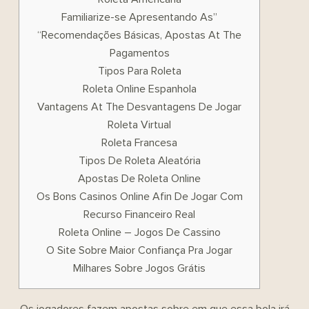
Familiarize-se Apresentando As”
“Recomendações Básicas, Apostas At The
Pagamentos
Tipos Para Roleta
Roleta Online Espanhola
Vantagens At The Desvantagens De Jogar
Roleta Virtual
Roleta Francesa
Tipos De Roleta Aleatória
Apostas De Roleta Online
Os Bons Casinos Online Afin De Jogar Com
Recurso Financeiro Real
Roleta Online – Jogos De Cassino
O Site Sobre Maior Confiança Pra Jogar
Milhares Sobre Jogos Grátis
Os jogadores fazem apostas sobre em que essa bola irá