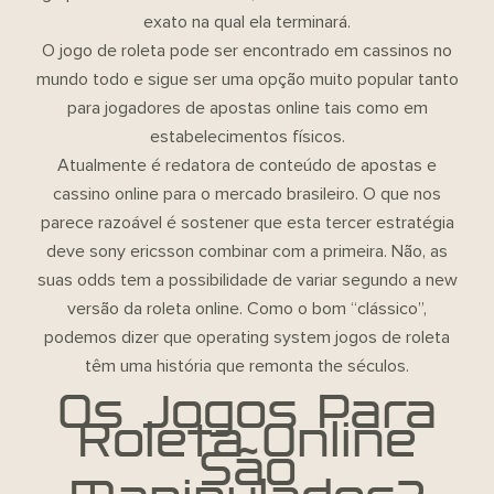
exato na qual ela terminará.
O jogo de roleta pode ser encontrado em cassinos no
mundo todo e sigue ser uma opção muito popular tanto
para jogadores de apostas online tais como em
estabelecimentos físicos.
Atualmente é redatora de conteúdo de apostas e
cassino online para o mercado brasileiro. O que nos
parece razoável é sostener que esta tercer estratégia
deve sony ericsson combinar com a primeira. Não, as
suas odds tem a possibilidade de variar segundo a new
versão da roleta online. Como o bom “clássico”,
podemos dizer que operating system jogos de roleta
têm uma história que remonta the séculos.
Os Jogos Para
Roleta Online
São