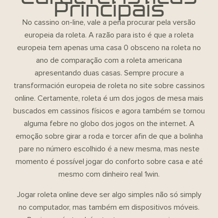
Principais
No cassino on-line, vale a pena procurar pela versão
europeia da roleta. A razão para isto é que a roleta
europeia tem apenas uma casa 0 obsceno na roleta no
ano de comparação com a roleta americana
apresentando duas casas. Sempre procure a
transformación europeia de roleta no site sobre cassinos
online. Certamente, roleta é um dos jogos de mesa mais
buscados em cassinos físicos e agora também se tornou
alguma febre no globo dos jogos on the internet. A
emoção sobre girar a roda e torcer afin de que a bolinha
pare no número escolhido é a new mesma, mas neste
momento é possível jogar do conforto sobre casa e até
mesmo com dinheiro real
1win
.
Jogar roleta online deve ser algo simples não só simply
no computador, mas também em dispositivos móveis.