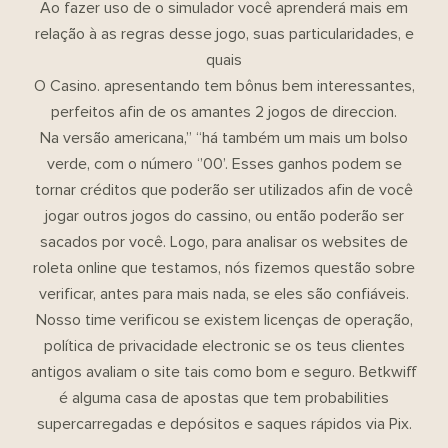
Ao fazer uso de o simulador você aprenderá mais em
relação à as regras desse jogo, suas particularidades, e
quais
O Casino. apresentando tem bônus bem interessantes,
perfeitos afin de os amantes 2 jogos de direccion.
Na versão americana,” “há também um mais um bolso
verde, com o número ‘’00’. Esses ganhos podem se
tornar créditos que poderão ser utilizados afin de você
jogar outros jogos do cassino, ou então poderão ser
sacados por você. Logo, para analisar os websites de
roleta online que testamos, nós fizemos questão sobre
verificar, antes para mais nada, se eles são confiáveis.
Nosso time verificou se existem licenças de operação,
política de privacidade electronic se os teus clientes
antigos avaliam o site tais como bom e seguro. Betkwiff
é alguma casa de apostas que tem probabilities
supercarregadas e depósitos e saques rápidos via Pix.