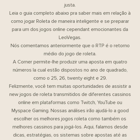
justa.
Leia o guia completo abaixo pra saber mais em relação à
como jogar Roleta de maneira inteligente e se preparar
para um dos jogos online cependant emocionantes da
LeoVegas.
Nós comentamos anteriormente que o RTP é o retorno
médio do jogo de roleta.
A Corner permite-lhe produzir uma aposta em quatro
números la cual estão dispostos no ano de quadrado,
como o 25, 26, twenty eight e 29.
Felizmente, você tem muitas oportunidades de assistir a
new jogos de roleta transmitidos de diferentes cassinos
online em plataformas como Twitch, YouTube ou
Myspace Gaming. Nossas análises irão ajudá-lo a good
escolher os melhores jogos roleta como também os
melhores cassinos para jogá-los. Aqui, falamos desde
dicas, estratégias, os sistemas sobre apostas até as