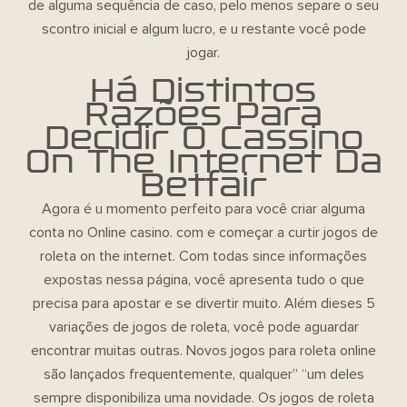
de alguma sequência de caso, pelo menos separe o seu
scontro inicial e algum lucro, e u restante você pode
jogar.
Há Distintos
Razões Para
Decidir O Cassino
On The Internet Da
Betfair
Agora é u momento perfeito para você criar alguma
conta no Online casino. com e começar a curtir jogos de
roleta on the internet. Com todas since informações
expostas nessa página, você apresenta tudo o que
precisa para apostar e se divertir muito. Além dieses 5
variações de jogos de roleta, você pode aguardar
encontrar muitas outras. Novos jogos para roleta online
são lançados frequentemente, qualquer” “um deles
sempre disponibiliza uma novidade. Os jogos de roleta