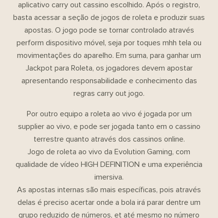
aplicativo carry out cassino escolhido. Após o registro,
basta acessar a seção de jogos de roleta e produzir suas
apostas. O jogo pode se tornar controlado através
perform dispositivo móvel, seja por toques mhh tela ou
movimentações do aparelho. Em suma, para ganhar um
Jackpot para Roleta, os jogadores devem apostar
apresentando responsabilidade e conhecimento das
regras carry out jogo.
Por outro equipo a roleta ao vivo é jogada por um
supplier ao vivo, e pode ser jogada tanto em o cassino
terrestre quanto através dos cassinos online.
Jogo de roleta ao vivo da Evolution Gaming, com
qualidade de vídeo HIGH DEFINITION e uma experiência
imersiva.
As apostas internas são mais específicas, pois através
delas é preciso acertar onde a bola irá parar dentre um
grupo reduzido de números, et até mesmo no número