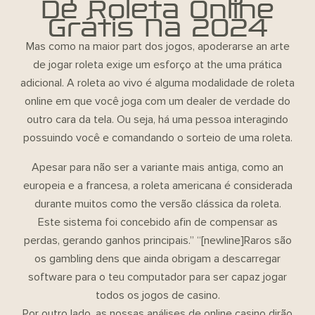
De Roleta Online
Grátis Na 2024
Mas como na maior part dos jogos, apoderarse an arte
de jogar roleta exige um esforço at the uma prática
adicional. A roleta ao vivo é alguma modalidade de roleta
online em que você joga com um dealer de verdade do
outro cara da tela. Ou seja, há uma pessoa interagindo
possuindo você e comandando o sorteio de uma roleta.
Apesar para não ser a variante mais antiga, como an
europeia e a francesa, a roleta americana é considerada
durante muitos como the versão clássica da roleta.
Este sistema foi concebido afin de compensar as
perdas, gerando ganhos principais.” “[newline]Raros são
os gambling dens que ainda obrigam a descarregar
software para o teu computador para ser capaz jogar
todos os jogos de casino.
Por outro lado, as nossas análises de online casino dirão