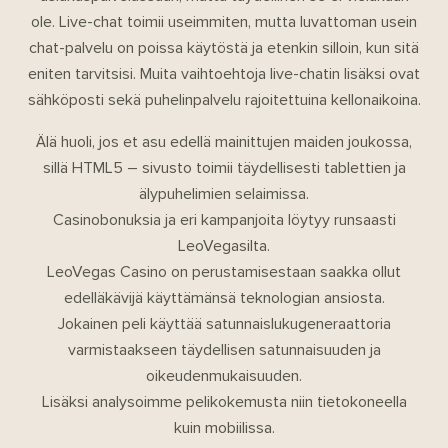
ole. Live-chat toimii useimmiten, mutta luvattoman usein
chat-palvelu on poissa käytöstä ja etenkin silloin, kun sitä
eniten tarvitsisi. Muita vaihtoehtoja live-chatin lisäksi ovat
sähköposti sekä puhelinpalvelu rajoitettuina kellonaikoina.
Älä huoli, jos et asu edellä mainittujen maiden joukossa,
sillä HTML5 – sivusto toimii täydellisesti tablettien ja
älypuhelimien selaimissa.
Casinobonuksia ja eri kampanjoita löytyy runsaasti
LeoVegasilta.
LeoVegas Casino on perustamisestaan saakka ollut
edelläkävijä käyttämänsä teknologian ansiosta.
Jokainen peli käyttää satunnaislukugeneraattoria
varmistaakseen täydellisen satunnaisuuden ja
oikeudenmukaisuuden.
Lisäksi analysoimme pelikokemusta niin tietokoneella
kuin mobiilissa.