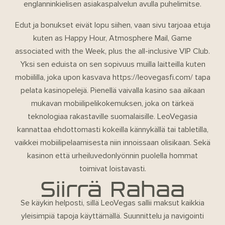
englanninkielisen asiakaspalvelun avulla puhelimitse.
Edut ja bonukset eivät lopu siihen, vaan sivu tarjoaa etuja
kuten as Happy Hour, Atmosphere Mail, Game
associated with the Week, plus the all-inclusive VIP Club.
Yksi sen eduista on sen sopivuus muilla laitteilla kuten
mobiililla, joka upon kasvava
https://leovegasfi.com/
tapa
pelata kasinopelejä. Pienellä vaivalla kasino saa aikaan
mukavan mobiilipelikokemuksen, joka on tärkeä
teknologiaa rakastaville suomalaisille. LeoVegasia
kannattaa ehdottomasti kokeilla kännykällä tai tabletilla,
vaikkei mobiilipelaamisesta niin innoissaan olisikaan. Sekä
kasinon että urheiluvedonlyönnin puolella hommat
toimivat loistavasti.
Siirrä Rahaa
Se käykin helposti, sillä LeoVegas sallii maksut kaikkia
yleisimpiä tapoja käyttämällä. Suunnittelu ja navigointi