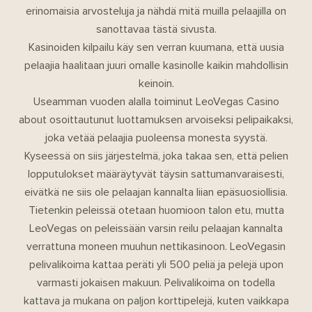
erinomaisia arvosteluja ja nähdä mitä muilla pelaajilla on
sanottavaa tästä sivusta.
Kasinoiden kilpailu käy sen verran kuumana, että uusia
pelaajia haalitaan juuri omalle kasinolle kaikin mahdollisin
keinoin.
Useamman vuoden alalla toiminut LeoVegas Casino
about osoittautunut luottamuksen arvoiseksi pelipaikaksi,
joka vetää pelaajia puoleensa monesta syystä.
Kyseessä on siis järjestelmä, joka takaa sen, että pelien
lopputulokset määräytyvät täysin sattumanvaraisesti,
eivätkä ne siis ole pelaajan kannalta liian epäsuosiollisia.
Tietenkin peleissä otetaan huomioon talon etu, mutta
LeoVegas on peleissään varsin reilu pelaajan kannalta
verrattuna moneen muuhun nettikasinoon. LeoVegasin
pelivalikoima kattaa peräti yli 500 peliä ja pelejä upon
varmasti jokaisen makuun. Pelivalikoima on todella
kattava ja mukana on paljon korttipelejä, kuten vaikkapa