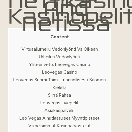
Nettikasin
And
Kasinopeli
Netissä
Content
Virtuaaliurheilu Vedonlyönti Vs Oikean
Urheilun Vedonlyönti
Yhteenveto: Leovegas Casino
Leovegas Casino
Leovegas Suomi Toimii Luonnollisesti Suomen
Kielellä
Siirrä Rahaa
Leovegas Livepelit
Asiakaspalvelu
Leo Vegas Ainutlaatuiset Myyntipisteet
Viimeisimmät Kasinoarvostelut