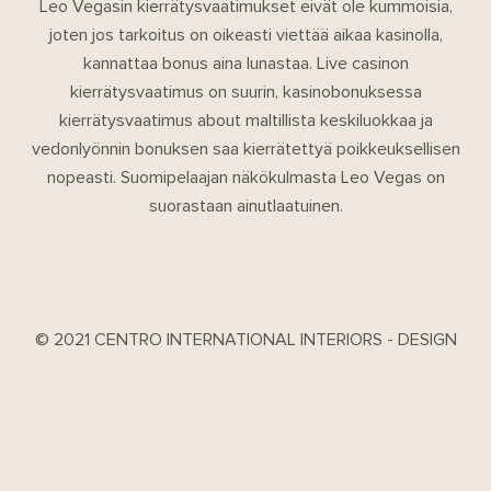
Leo Vegasin kierrätysvaatimukset eivät ole kummoisia,
joten jos tarkoitus on oikeasti viettää aikaa kasinolla,
kannattaa bonus aina lunastaa. Live casinon
kierrätysvaatimus on suurin, kasinobonuksessa
kierrätysvaatimus about maltillista keskiluokkaa ja
vedonlyönnin bonuksen saa kierrätettyä poikkeuksellisen
nopeasti. Suomipelaajan näkökulmasta Leo Vegas on
suorastaan ainutlaatuinen.
© 2021 CENTRO INTERNATIONAL INTERIORS - DESIGN