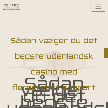
Sådan vælger du det
bedste udenlandsk
casino med
Sådan
vælger
flersproget support
du det
bedste