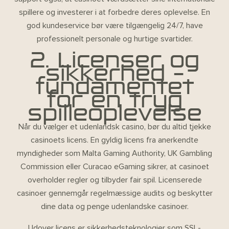
spillere og investerer i at forbedre deres oplevelse. En
god kundeservice bør være tilgængelig 24/7, have
professionelt personale og hurtige svartider.
2. Licenser og
sikkerhed –
fundamentet
for en tryg
spilleoplevelse
Når du vælger et udenlandsk casino, bør du altid tjekke
casinoets licens. En gyldig licens fra anerkendte
myndigheder som Malta Gaming Authority, UK Gambling
Commission eller Curacao eGaming sikrer, at casinoet
overholder regler og tilbyder fair spil. Licenserede
casinoer gennemgår regelmæssige audits og beskytter
dine data og penge
udenlandske casinoer
.
Udover licens er sikkerhedsteknologier som SSL-