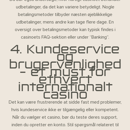
udbetalinger, da det kan variere betydeligt. Nogle
betalingsmetoder tilbyder næsten øjeblikkelige
udbetalinger, mens andre kan tage flere dage. En
oversigt over betalingsmetoder kan typisk findes i
casinoets FAQ-sektion eller under “Banking”.
4. Kundeservice
og
brugervenlighed
– et must for
ethvert
internationalt
casino
Det kan være frustrerende at sidde fast med problemer,
hvis kundeservice ikke er tilgængelig eller kompetent.
Når du vælger et casino, bør du teste deres support,
inden du opretter en konto. Stil spørgsmål relateret til