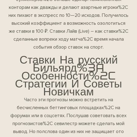
конторам как дважды и делают азартные игроки%2C
них пихают в экспресс по 10—20 исходов. Получилось
высокий коэффициент а возможность озолотиться
же ставки в 100 ₽. Ставки Лайв (Live) – как ставки%2C
сделанные вопреки ходу матча%2C время начала
события
обзор ставок на спорт
.
Ставки На русский
Бильярд%3A
Особенности%2C
Стратегии И Советы
Новичкам
Часто эти прогнозы можно встретить на
бесчисленных беттинговых площадках%2C на
форумах или в соцсетях. Послушав советовать всех
прогнозистов%2C севилестр можете сделать мой
вывод. Но полслова один из них не защищает ото