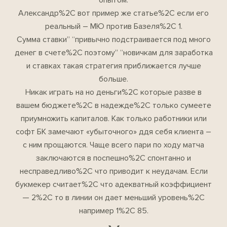
Александр%2C вот пример же статье%2C если его
реальный – МЮ против Базеля%2C 1.
Сумма ставки” “привычно подстраивается под много
денег в счете%2C поэтому” “новичкам для заработка
и ставках такая стратегия приближается лучше
больше.
Никак играть на но деньги%2C которые разве в
вашем бюджете%2C в надежде%2C только сумеете
приумножить капиталов. Как только работники или
софт БК замечают «убыточного» ддя себя клиента –
с ним прощаются. Чаще всего пари по ходу матча
заключаются в поспешно%2C спонтанно и
несправедливо%2C что приводит к неудачам. Если
букмекер считает%2C что адекватный коэффициент
— 2%2C то в линии он дает меньший уровень%2C
например 1%2C 85.