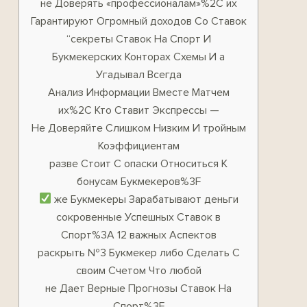
не Доверять «профессионалам»%2C их
Гарантируют Огромный доходов Со Ставок
“секреты Ставок На Спорт И
Букмекерских Конторах Схемы И а
Угадывал Всегда
Анализ Информации Вместе Матчем
их%2C Кто Ставит Экспрессы —
Не Доверяйте Слишком Низким И тройным
Коэффициентам
разве Стоит С опаски Относиться К
бонусам Букмекеров%3F
же Букмекеры Зарабатывают деньги
сокровенные Успешных Ставок в
Спорт%3A 12 важных Аспектов
раскрыть №3 Букмекер либо Сделать С
своим Счетом Что любой
не Дает Верные Прогнозы Ставок На
Спорт%3F