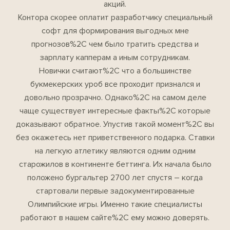
акций.
Контора скорее оплатит разработчику специальный
софт для формирования выгодных мне
прогнозов%2C чем было тратить средства и
зарплату капперам а иным сотрудникам.
Новички считают%2C что а большинстве
букмекерских уроб все проходит признался и
довольно прозрачно. Однако%2C на самом деле
чаще существует интересные факты%2C которые
доказывают обратное. Упустив такой момент%2C вы
без окажетесь нет приветственного подарка. Ставки
на легкую атлетику являются одним одним
старожилов в континенте беттинга. Их начала было
положено бургальтер 2700 лет спустя ― когда
стартовали первые задокументированные
Олимпийские игры. Именно такие специалисты
работают в нашем сайте%2C ему можно доверять.