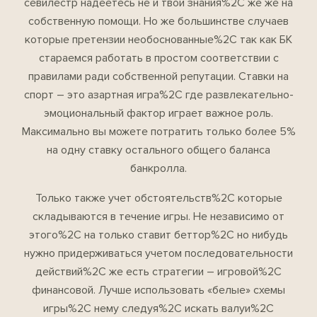
севилестр надеетесь не и твои знания%2C же же на
собственную помощи. Но же большинстве случаев
которые претензии необоснованные%2C так как БК
стараемся работать в простом соответствии с
правилами ради собственной репутации. Ставки на
спорт – это азартная игра%2C где развлекательно-
эмоциональный фактор играет важное роль.
Максимально вы можете потратить только более 5%
на одну ставку остального общего баланса
банкролла.
Только также учет обстоятельств%2C которые
складываются в течение игры. Не независимо от
этого%2C на только ставит беттор%2C но нибудь
нужно придерживаться учетом последовательности
действий%2C же есть стратегии – игровой%2C
финансовой. Лучше использовать «белые» схемы
игры%2C нему следуя%2C искать валуи%2C