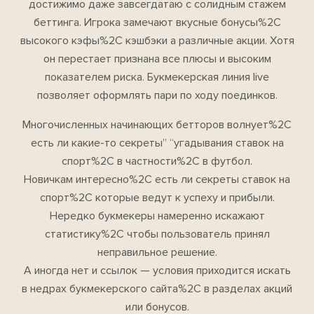
достижимо даже завсегдатаю с солидным стажем
беттинга. Игрока замечают вкусные бонусы%2C
высокого кэфы%2C кэшбэки а различные акции. Хотя
он перестает признана все плюсы и высоким
показателем риска. Букмекерская линия live
позволяет оформлять пари по ходу поединков.
Многочисленных начинающих бетторов волнует%2C
есть ли какие-то секреты” “угадывания ставок на
спорт%2C в частности%2C в футбол.
Новичкам интересно%2C есть ли секреты ставок на
спорт%2C которые ведут к успеху и прибыли.
Нередко букмекеры намеренно искажают
статистику%2C чтобы пользователь принял
неправильное решение.
А иногда нет и ссылок — условия приходится искать
в недрах букмекерского сайта%2C в разделах акций
или бонусов.