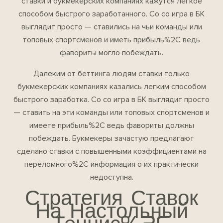
ставки и букмекерских компаниях кажутся легкое
способом быстрого заработанного. Со со игра в БК
выглядит просто — ставились на чьи команды или
топовых спортсменов и иметь прибыль%2C ведь
фавориты могло побеждать.
Далеким от беттинга людям ставки только
букмекерских компаниях казались легким способом
быстрого заработка. Со со игра в БК выглядит просто
— ставить на эти команды или топовых спортсменов и
имеете прибыль%2C ведь фавориты должны
побеждать. Букмекеры зачастую предлагают
сделано ставки с повышенными коэффициентами на
переломного%2C информация о их практически
недоступна.
Стратегия Ставок
На Настольный