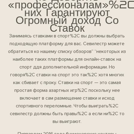
«профессионалам»%2
них Гарантируют
Огромный доход Со
Ставок
Занимаясь ставками в спорт%2C вы должны выбрать
подходящую платформу для вас. Севилестр можете
обратиться ко нашему списку обзоров” “некоторых из
наиболее таких платформы для онлайн-ставок на
спорт ддя дополнительной информации. Но
говоря%2C ставки на спорт это так%2C хотя многих
как сбивает с проку. Ставки на спорт — это самая
простая форма азартных игр%2C поскольку нее
включает в сам размещение ставки и исход
спортивного переломные. Чтобы выиграть%2C
севилестр должны быть правы%2C а если ни%2C то
вы выиграют.
Пиппардом 2016 года букмекерские конторы