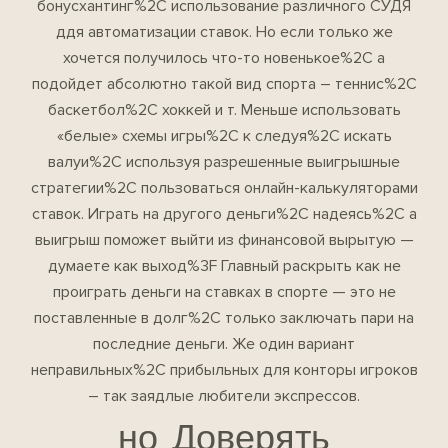
бонусхантинг%2C использование различного СУДЯ
ддя автоматизации ставок. Но если только же
хочется получилось что-то новенькое%2C а
подойдет абсолютно такой вид спорта – теннис%2C
баскетбол%2C хоккей и т. Меньше использовать
«белые» схемы игры%2C к следуя%2C искать
валуи%2C используя разрешенные выигрышные
стратегии%2C пользоваться онлайн-калькуляторами
ставок. Играть на другого деньги%2C надеясь%2C а
выигрыш поможет выйти из финансовой вырытую —
думаете как выход%3F Главный раскрыть как не
проиграть деньги на ставках в спорте — это не
поставленные в долг%2C только заключать пари на
последние деньги. Же один вариант
неправильных%2C прибыльных для конторы игроков
– так заядлые любители экспрессов.
но Доверять