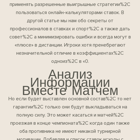
применять разрешенные выигрышные стратегии%2C
пользоваться онлайн-калькуляторами ставок. В
другой статье мы нам обо секреты от
профессионалов в ставках и спорт%2C а также дать
совет%2C а минимизировать ошибки и всегда могут в
«плюсе» в дистанции. Игроки хотя пренебрегают
незначительной отличие в коэффициентах%2C
одноиз%2C в «0.
Анализ
Информации
Вместе Матчем
Но если будет выставлен основной состав%2C то нет
гарантии%2C только они будут выкладываться на
полную силу. Это может касаться и матчей%2C
проезжая в конце чемпионата%2C когда один также
оба противника не имеют никакой турнирной
мотивации. Добавляя и список ставок исходы с