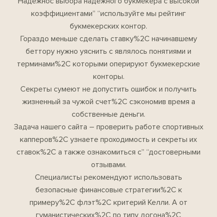
Надежнос выбора надёжного букмекера с высокой
коэффициентами” “используйте мы рейтинг
букмекерских контор.
Гораздо меньше сделать ставку%2C начинавшему
беттору нужно уяснить с являлось понятиями и
терминами%2C которыми оперируют букмекерские
конторы.
Секреты сумеют не допустить ошибок и получить
жизненный за чужой счет%2C сэкономив время а
собственные деньги.
Задача нашего сайта – проверить работе спортивных
капперов%2C узнаете проходимость и секреты их
ставок%2C а также ознакомиться с” “достоверными
отзывами.
Специалисты рекомендуют использовать
безопасные финансовые стратегии%2C к
примеру%2C флэт%2C критерий Келли. А от
гуманистических%2C по типу догона%2C