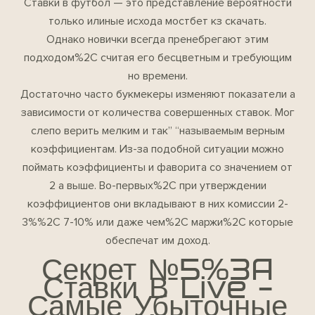
Ставки в футбол — это представление вероятности
только илиные исхода мостбет кз скачать.
Однако новички всегда пренебрегают этим
подходом%2C считая его бесцветным и требующим
но времени.
Достаточно часто букмекеры изменяют показатели а
зависимости от количества совершенных ставок. Мог
слепо верить мелким и так” “называемым верным
коэффициентам. Из-за подобной ситуации можно
поймать коэффициенты и фаворита со значением от
2 а выше. Во-первых%2C при утверждении
коэффициентов они вкладывают в них комиссии 2-
3%%2C 7-10% или даже чем%2C маржи%2C которые
обеспечат им доход.
Секрет №5%3A
Ставки В Live –
Самые Убыточные