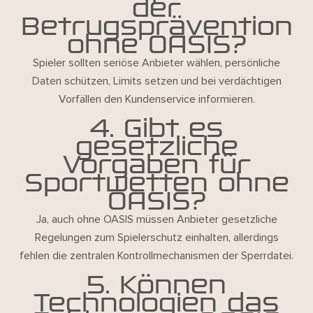
der
Betrugsprävention
ohne OASIS?
Spieler sollten seriöse Anbieter wählen, persönliche
Daten schützen, Limits setzen und bei verdächtigen
Vorfällen den Kundenservice informieren.
4. Gibt es
gesetzliche
Vorgaben für
Sportwetten ohne
OASIS?
Ja, auch ohne OASIS müssen Anbieter gesetzliche
Regelungen zum Spielerschutz einhalten, allerdings
fehlen die zentralen Kontrollmechanismen der Sperrdatei.
5. Können
Technologien das