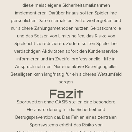
diese meist eigene Sicherheitsmaßnahmen
implementieren. Darüber hinaus sollten Spieler ihre
persönlichen Daten niemals an Dritte weitergeben und
nur sichere Zahlungsmethoden nutzen. Selbstkontrolle
und das Setzen von Limits helfen, das Risiko von
Spielsucht zu reduzieren. Zudem sollten Spieler bei
verdächtigen Aktivitäten sofort den Kundenservice
informieren und im Zweifel professionelle Hilfe in
Anspruch nehmen. Nur eine aktive Beteiligung aller
Beteiligten kann langfristig für ein sicheres Wettumfeld
sorgen.
Fazit
Sportwetten ohne OASIS stellen eine besondere
Herausforderung für die Sicherheit und
Betrugsprävention dar. Das Fehlen eines zentralen
Sperrsystems erhöht das Risiko von