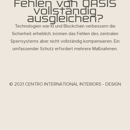
Fehlen von OASIS
vollständig
ausgleichen?
Technologien wie KI und Blockchain verbessern die
Sicherheit erheblich, können das Fehlen des zentralen
Sperrsystems aber nicht vollständig kompensieren. Ein
umfassender Schutz erfordert mehrere Maßnahmen.
© 2021 CENTRO INTERNATIONAL INTERIORS - DESIGN