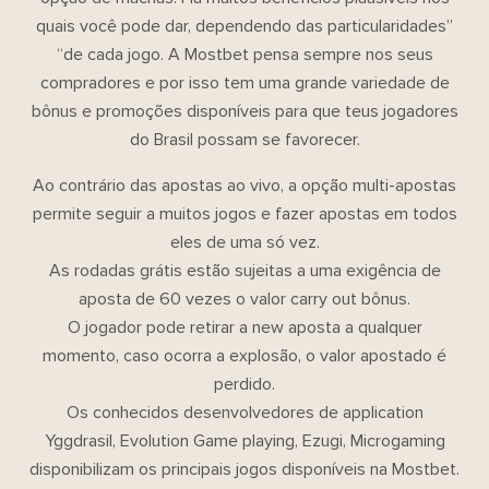
quais você pode dar, dependendo das particularidades”
“de cada jogo. A Mostbet pensa sempre nos seus
compradores e por isso tem uma grande variedade de
bônus e promoções disponíveis para que teus jogadores
do Brasil possam se favorecer.
Ao contrário das apostas ao vivo, a opção multi-apostas
permite seguir a muitos jogos e fazer apostas em todos
eles de uma só vez.
As rodadas grátis estão sujeitas a uma exigência de
aposta de 60 vezes o valor carry out bônus.
O jogador pode retirar a new aposta a qualquer
momento, caso ocorra a explosão, o valor apostado é
perdido.
Os conhecidos desenvolvedores de application
Yggdrasil, Evolution Game playing, Ezugi, Microgaming
disponibilizam os principais jogos disponíveis na Mostbet.