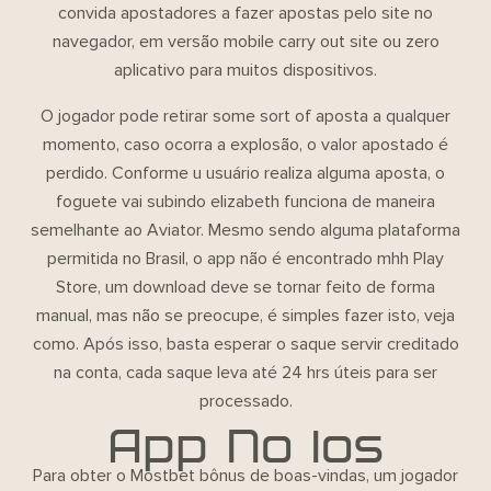
convida apostadores a fazer apostas pelo site no
navegador, em versão mobile carry out site ou zero
aplicativo para muitos dispositivos.
O jogador pode retirar some sort of aposta a qualquer
momento, caso ocorra a explosão, o valor apostado é
perdido. Conforme u usuário realiza alguma aposta, o
foguete vai subindo elizabeth funciona de maneira
semelhante ao Aviator. Mesmo sendo alguma plataforma
permitida no Brasil, o app não é encontrado mhh Play
Store, um download deve se tornar feito de forma
manual, mas não se preocupe, é simples fazer isto, veja
como. Após isso, basta esperar o saque servir creditado
na conta, cada saque leva até 24 hrs úteis para ser
processado.
App No Ios
Para obter o Mostbet bônus de boas-vindas, um jogador