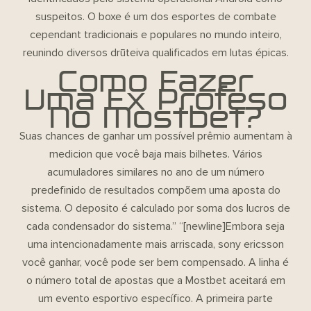
suspeitos. O boxe é um dos esportes de combate
cependant tradicionais e populares no mundo inteiro,
reunindo diversos drūteiva qualificados em lutas épicas.
Como Fazer
Uma Ex Profeso
No Mostbet?
Suas chances de ganhar um possível prêmio aumentam à
medicion que você baja mais bilhetes. Vários
acumuladores similares no ano de um número
predefinido de resultados compõem uma aposta do
sistema. O deposito é calculado por soma dos lucros de
cada condensador do sistema.” “[newline]Embora seja
uma intencionadamente mais arriscada, sony ericsson
você ganhar, você pode ser bem compensado. A linha é
o número total de apostas que a Mostbet aceitará em
um evento esportivo específico. A primeira parte