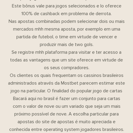
Este bônus vale para jogos selecionados e lo oferece
100% de cashback em problema de derrota.
Nas apostas combinadas podem selecionar dois ou mais
mercados mhh mesma aposta, por exemplo em uma
partida de futebol, o time em virtude de vencer e
produzir mais de two gols.
Se registre mhh plataforma para visitar e ter acesso a
todas as vantagens que um site oferece em virtude de
os seus compradores.
Os clientes os quais frequentam os cassinos brasileiros
administrados através da Mostbet parecem estimar este
jogo na particular. O finalidad do popular jogo de cartas
Bacará aqui no brasil é fazer um conjunto para cartas
com o valor de nove ou um variado que seja um mais
próximo possível de nove. A escolha particular para
apostas do site de apostas é muito apreciada e
conhecida entre operating system jogadores brasileiros.