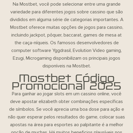
Na Mostbet, você pode selecionar entre uma grande
variedade para diferentes jogos sobre cassino que são
divididos em alguma série de categorias importantes. A
Mostbet oferece muitas opções de jogos para cassino,
incluindo jackpot, pôquer, baccarat, games de mesa at
the caça-níqueis. Os famosos desenvolvedores de
computer software Yggdrasil, Evolution Video gaming,
Ezugi, Microgaming disponibilizam os principais jogos
disponíveis na Mostbet.
Mostbet Código
Promocional 2025
Para ganhar ao jogar slots em um cassino online, você
deve apostar elizabeth obter combinações específicas
de símbolos. Se você aprecia uma boa dose para ação e
não quer esperar pelos resultados do game, colocar suas
apostas na área para esportes ao palpitante é a melhor
opção de muchas. Há muitos beneficios plausíveis nos