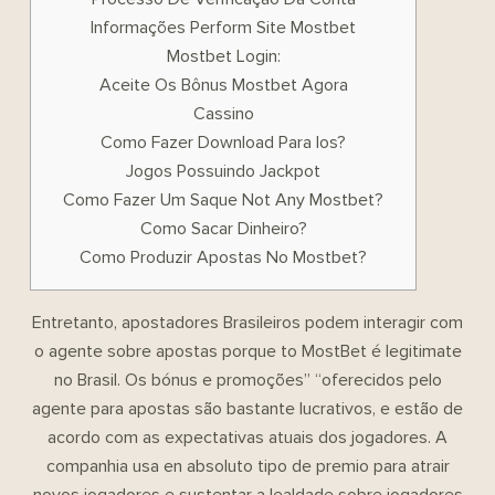
Informações Perform Site Mostbet
Mostbet Login:
Aceite Os Bônus Mostbet Agora
Cassino
Como Fazer Download Para Ios?
Jogos Possuindo Jackpot
Como Fazer Um Saque Not Any Mostbet?
Como Sacar Dinheiro?
Como Produzir Apostas No Mostbet?
Entretanto, apostadores Brasileiros podem interagir com
o agente sobre apostas porque to MostBet é legitimate
no Brasil. Os bónus e promoções” “oferecidos pelo
agente para apostas são bastante lucrativos, e estão de
acordo com as expectativas atuais dos jogadores. A
companhia usa en absoluto tipo de premio para atrair
novos jogadores e sustentar a lealdade sobre jogadores