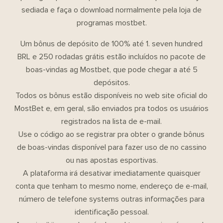
sediada e faça o download normalmente pela loja de
programas
mostbet
.
Um bônus de depósito de 100% até 1. seven hundred
BRL e 250 rodadas grátis estão incluídos no pacote de
boas-vindas ag Mostbet, que pode chegar a até 5
depósitos.
Todos os bônus estão disponíveis no web site oficial do
MostBet e, em geral, são enviados pra todos os usuários
registrados na lista de e-mail.
Use o código ao se registrar pra obter o grande bônus
de boas-vindas disponível para fazer uso de no cassino
ou nas apostas esportivas.
A plataforma irá desativar imediatamente quaisquer
conta que tenham to mesmo nome, endereço de e-mail,
número de telefone systems outras informações para
identificação pessoal.