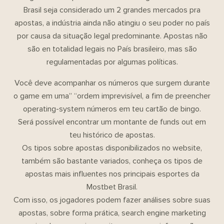
Brasil seja considerado um 2 grandes mercados pra
apostas, a indústria ainda não atingiu o seu poder no país
por causa da situação legal predominante. Apostas não
são en totalidad legais no País brasileiro, mas são
regulamentadas por algumas políticas.
Você deve acompanhar os números que surgem durante
o game em uma” “ordem imprevisível, a fim de preencher
operating-system números em teu cartão de bingo.
Será possível encontrar um montante de funds out em
teu histórico de apostas.
Os tipos sobre apostas disponibilizados no website,
também são bastante variados, conheça os tipos de
apostas mais influentes nos principais esportes da
Mostbet Brasil.
Com isso, os jogadores podem fazer análises sobre suas
apostas, sobre forma prática, search engine marketing