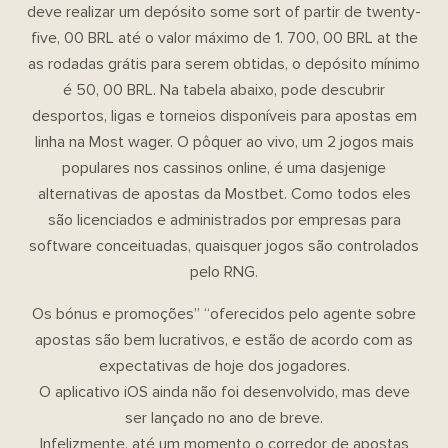
deve realizar um depósito some sort of partir de twenty-
five, 00 BRL até o valor máximo de 1. 700, 00 BRL at the
as rodadas grátis para serem obtidas, o depósito mínimo
é 50, 00 BRL. Na tabela abaixo, pode descubrir
desportos, ligas e torneios disponíveis para apostas em
linha na Most wager. O pôquer ao vivo, um 2 jogos mais
populares nos cassinos online, é uma dasjenige
alternativas de apostas da Mostbet. Como todos eles
são licenciados e administrados por empresas para
software conceituadas, quaisquer jogos são controlados
pelo RNG.
Os bónus e promoções” “oferecidos pelo agente sobre
apostas são bem lucrativos, e estão de acordo com as
expectativas de hoje dos jogadores.
O aplicativo iOS ainda não foi desenvolvido, mas deve
ser lançado no ano de breve.
Infelizmente, até um momento o corredor de apostas