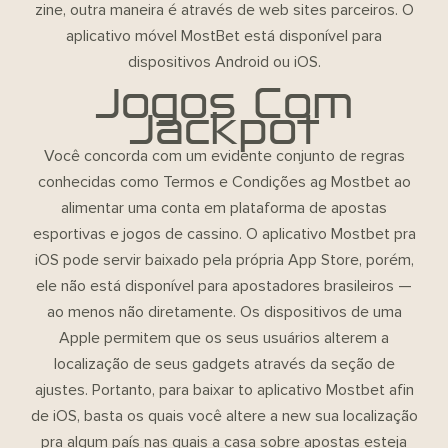
zine, outra maneira é através de web sites parceiros. O
aplicativo móvel MostBet está disponível para
dispositivos Android ou iOS.
Jogos Com
Jackpot
Você concorda com um evidente conjunto de regras
conhecidas como Termos e Condições ag Mostbet ao
alimentar uma conta em plataforma de apostas
esportivas e jogos de cassino. O aplicativo Mostbet pra
iOS pode servir baixado pela própria App Store, porém,
ele não está disponível para apostadores brasileiros —
ao menos não diretamente. Os dispositivos de uma
Apple permitem que os seus usuários alterem a
localização de seus gadgets através da seção de
ajustes. Portanto, para baixar to aplicativo Mostbet afin
de iOS, basta os quais você altere a new sua localização
pra algum país nas quais a casa sobre apostas esteja