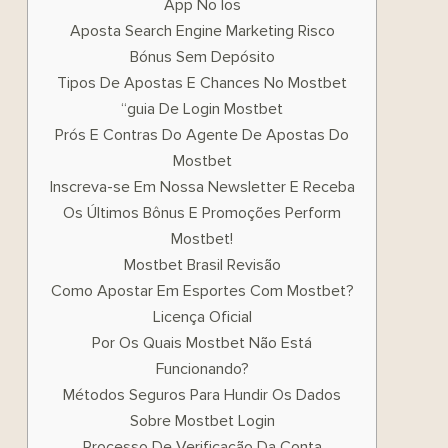
App No Ios
Aposta Search Engine Marketing Risco
Bónus Sem Depósito
Tipos De Apostas E Chances No Mostbet
“guia De Login Mostbet
Prós E Contras Do Agente De Apostas Do
Mostbet
Inscreva-se Em Nossa Newsletter E Receba
Os Últimos Bônus E Promoções Perform
Mostbet!
Mostbet Brasil Revisão
Como Apostar Em Esportes Com Mostbet?
Licença Oficial
Por Os Quais Mostbet Não Está
Funcionando?
Métodos Seguros Para Hundir Os Dados
Sobre Mostbet Login
Processo De Verificação Da Conta