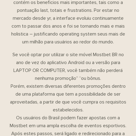
contém os beneficios mais importantes, tais como a
pontuação last, totais e frustrations. Por estar no
mercado desde yr, a interface evoluiu continuamente
com to passar dos anos e foi se tornando mais e mais
holistica – justificando operating system seus mais de
um milhão para usuários ao redor do mundo.
Se você optar por utilizar o site móvel Mostbet BR no
ano de vez do aplicativo Android ou a versão para
LAPTOP OR COMPUTER, você também não perderá
nenhuma promoção” “ou bônus.
Porém, existem diversas diferentes promoções dentro
de uma plataforma que tem a possibilidade de ser
aproveitadas, a partir de que você cumpra os requisitos
estabelecidos.
Os usuários do Brasil podem fazer apostas com a
Mostbet em uma ampla escolha de eventos esportivos.
Após estes passos, será ligado e redirecionado para a