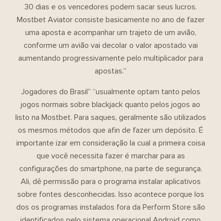
30 dias e os vencedores podem sacar seus lucros.
Mostbet Aviator consiste basicamente no ano de fazer
uma aposta e acompanhar um trajeto de um avião,
conforme um avião vai decolar o valor apostado vai
aumentando progressivamente pelo multiplicador para
apostas.”
Jogadores do Brasil” “usualmente optam tanto pelos
jogos normais sobre blackjack quanto pelos jogos ao
listo na Mostbet. Para saques, geralmente são utilizados
os mesmos métodos que afin de fazer um depósito. É
importante izar em consideração la cual a primeira coisa
que você necessita fazer é marchar para as
configurações do smartphone, na parte de segurança.
Ali, dê permissão para o programa instalar aplicativos
sobre fontes desconhecidas. Isso acontece porque los
dos os programas instalados fora da Perform Store são
identificados pelo sistema operacional Android como