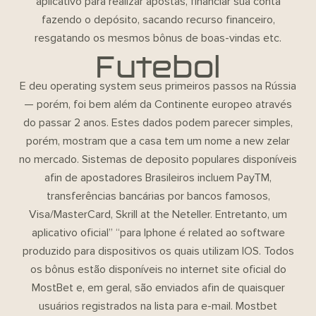
aplicativo para realizar apostas, financiar sua conta
fazendo o depósito, sacando recurso financeiro,
resgatando os mesmos bônus de boas-vindas etc.
Futebol
E deu operating system seus primeiros passos na Rússia
— porém, foi bem além da Continente europeo através
do passar 2 anos. Estes dados podem parecer simples,
porém, mostram que a casa tem um nome a new zelar
no mercado. Sistemas de deposito populares disponíveis
afin de apostadores Brasileiros incluem PayTM,
transferências bancárias por bancos famosos,
Visa/MasterCard, Skrill at the Neteller. Entretanto, um
aplicativo oficial” “para Iphone é related ao software
produzido para dispositivos os quais utilizam IOS. Todos
os bônus estão disponíveis no internet site oficial do
MostBet e, em geral, são enviados afin de quaisquer
usuários registrados na lista para e-mail. Mostbet