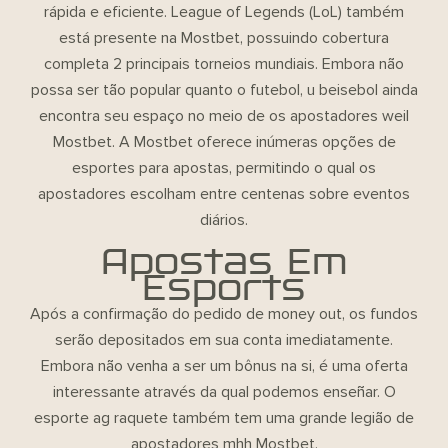
rápida e eficiente. League of Legends (LoL) também
está presente na Mostbet, possuindo cobertura
completa 2 principais torneios mundiais. Embora não
possa ser tão popular quanto o futebol, u beisebol ainda
encontra seu espaço no meio de os apostadores weil
Mostbet. A Mostbet oferece inúmeras opções de
esportes para apostas, permitindo o qual os
apostadores escolham entre centenas sobre eventos
diários.
Apostas Em
Esports
Após a confirmação do pedido de money out, os fundos
serão depositados em sua conta imediatamente.
Embora não venha a ser um bônus na si, é uma oferta
interessante através da qual podemos enseñar. O
esporte ag raquete também tem uma grande legião de
apostadores mhh Mostbet.