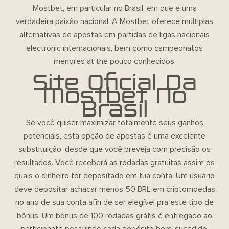
Mostbet, em particular no Brasil, em que é uma
verdadeira paixão nacional. A Mostbet oferece múltiplas
alternativas de apostas em partidas de ligas nacionais
electronic internacionais, bem como campeonatos
menores at the pouco conhecidos.
Site Oficial Da
Mostbet No
Brasil
Se você quiser maximizar totalmente seus ganhos
potenciais, esta opção de apostas é uma excelente
substituição, desde que você preveja com precisão os
resultados. Você receberá as rodadas gratuitas assim os
quais o dinheiro for depositado em tua conta. Um usuário
deve depositar achacar menos 50 BRL em criptomoedas
no ano de sua conta afin de ser elegível pra este tipo de
bônus. Um bônus de 100 rodadas grátis é entregado ao
participante possuindo cada depósito bem-sucedido,