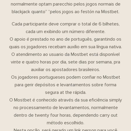
normalmente optam parecchio pelos jogos normais de
blackjack quanto” “pelos jogos ao festón na Mostbet.
Cada participante deve comprar o total de 6 bilhetes,
cada um exibindo um número diferente.
O apoio é prestado no ano de português, garantindo os
quais os jogadores recebam auxílio em sua língua nativa.
O atendimento ao usuario da Mostbet está disponível
vinte e quatro horas por dia, sete dias por semana, pra
auxiliar os apostadores brasileiros.
Os jogadores portugueses podem confiar no Mostbet
para gerir depósitos e levantamentos sobre forma
segura at the rápida.
O Mostbet é conhecido através da sua eficiência simply
no processamento de levantamentos, normalmente
dentro de twenty four horas, dependendo carry out
método escolhido.
Nesta opção, será gerado um link person para você