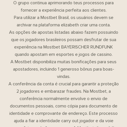
O grupo continua aprimorando teus processos para
fornecer a experiência perfeita aos clientes.
Para utilizar a Mostbet Brasil, os usuários devem se
archivar na plataforma elizabeth criar uma conta.
As opções de apostas listadas abaixo fazem possuindo
que os jogadores brasileiros possam desfrutar de sua
experiência na Mostbet BAYERISCHER RUNDFUNK
quando apostam em esportes e jogos de cassino.
A Mostbet disponibiliza muitas bonificações para seus
apostadores, incluindo 1 generoso bônus para boas-
vindas.
A conferência da conta é crucial para garantir a proteção
2 jogadores e embarazar fraudes. Na Mostbet, a
conferência normalmente envolve o envio de
documentos pessoais, como cópia para documento de
identidade e comprovante de endereço. Este processo
ajuda a fiar a identidade carry out jogador e da voie