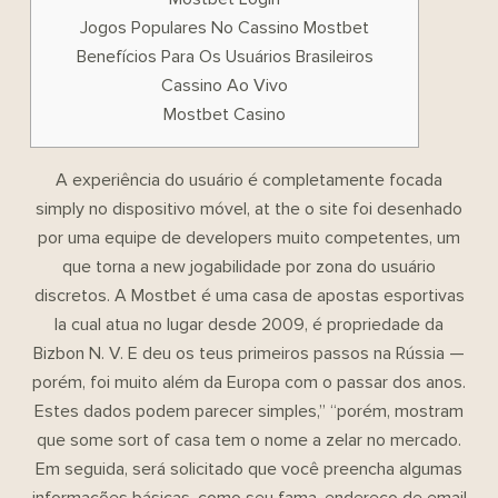
Jogos Populares No Cassino Mostbet
Benefícios Para Os Usuários Brasileiros
Cassino Ao Vivo
Mostbet Casino
A experiência do usuário é completamente focada
simply no dispositivo móvel, at the o site foi desenhado
por uma equipe de developers muito competentes, um
que torna a new jogabilidade por zona do usuário
discretos. A Mostbet é uma casa de apostas esportivas
la cual atua no lugar desde 2009, é propriedade da
Bizbon N. V. E deu os teus primeiros passos na Rússia —
porém, foi muito além da Europa com o passar dos anos.
Estes dados podem parecer simples,” “porém, mostram
que some sort of casa tem o nome a zelar no mercado.
Em seguida, será solicitado que você preencha algumas
informações básicas, como seu fama, endereço de email