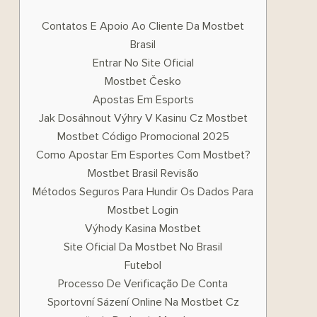
Contatos E Apoio Ao Cliente Da Mostbet
Brasil
Entrar No Site Oficial
Mostbet Česko
Apostas Em Esports
Jak Dosáhnout Výhry V Kasinu Cz Mostbet
Mostbet Código Promocional 2025
Como Apostar Em Esportes Com Mostbet?
Mostbet Brasil Revisão
Métodos Seguros Para Hundir Os Dados Para
Mostbet Login
Výhody Kasina Mostbet
Site Oficial Da Mostbet No Brasil
Futebol
Processo De Verificação De Conta
Sportovní Sázení Online Na Mostbet Cz