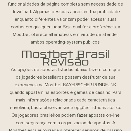
funcionalidades da página completa sem necessidade de
download. Algumas pessoas apreciam tua praticidade
enquanto diferentes valorizam poder acessar suas
contas em qualquer lugar. Seja qual for a preferência, a
Mostbet oferece alternativas em virtude de atender
ambos operating-system públicos.
Mostbet Brasil
Revisão
As opções de apostas listadas abaixo fazem com que
os jogadores brasileiros possam desfrutar de sua
experiência na Mostbet BAYERISCHER RUNDFUNK
quando apostam na esportes e games de cassino. Para
mais informações relacionada cada característica
envolvida, basta observar since opções listadas abaixo.
Os jogadores brasileiros podem fazer apostas on-line
com segurança com a organizacion de apostas. A
Mostbet está autorizada a oferecer serviços de cassino