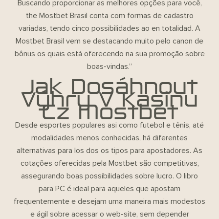
Buscando proporcionar as melhores opções para você,
the Mostbet Brasil conta com formas de cadastro
variadas, tendo cinco possibilidades ao en totalidad. A
Mostbet Brasil vem se destacando muito pelo canon de
bônus os quais está oferecendo na sua promoção sobre
boas-vindas.”
Jak Dosáhnout
Výhry V Kasinu
Cz Mostbet
Desde esportes populares asi como futebol e tênis, até
modalidades menos conhecidas, há diferentes
alternativas para los dos os tipos para apostadores. As
cotações oferecidas pela Mostbet são competitivas,
assegurando boas possibilidades sobre lucro. O libro
para PC é ideal para aqueles que apostam
frequentemente e desejam uma maneira mais modestos
e ágil sobre acessar o web-site, sem depender