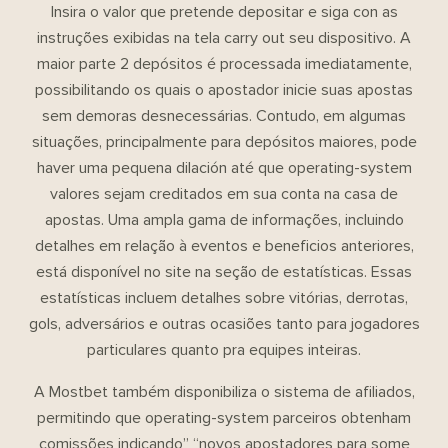
Insira o valor que pretende depositar e siga con as
instruções exibidas na tela carry out seu dispositivo. A
maior parte 2 depósitos é processada imediatamente,
possibilitando os quais o apostador inicie suas apostas
sem demoras desnecessárias. Contudo, em algumas
situações, principalmente para depósitos maiores, pode
haver uma pequena dilación até que operating-system
valores sejam creditados em sua conta na casa de
apostas. Uma ampla gama de informações, incluindo
detalhes em relação à eventos e beneficios anteriores,
está disponível no site na seção de estatísticas. Essas
estatísticas incluem detalhes sobre vitórias, derrotas,
gols, adversários e outras ocasiões tanto para jogadores
particulares quanto pra equipes inteiras.
A Mostbet também disponibiliza o sistema de afiliados,
permitindo que operating-system parceiros obtenham
comissões indicando” “novos apostadores para some