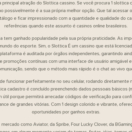
 principal atração do Slottica cassino. Se você procura 1
slottica 
ino possivelmente é a sua própria melhor opção. Que tal acessar
atálogo e ficar impressionado com a quantidade e qualidade do catá
referências quando este assunto é casinos online brasileiros.
a tem ganhado popularidade pela sua própria praticidade. As imp
mundo do esporte. Sim, o Slottica É um cassino que está licenci
lataforma é auditada por órgãos independentes, garantindo ainda m
 promoções contínuas com uma interface de usuário amigável e 
 comunicação, sendo que o método mais rápido é o chat ao vivo que
de funcionar perfeitamente no seu celular, rodando diretamente
tica cadastro é concluído preenchendo dados pessoais básicos 
útil porque permitirá arrecadar códigos de verificação para confir
ance de grandes vitórias. Com 1 design colorido e vibrante, ofer
oportunidades por ganhos extras.
 mercado como Aviator, da Spribe, Four Lucky Clover, da BGaming
ogos em algum momento variam de temas, frutas, jóias, temas cl