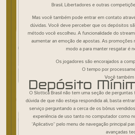
Brasil, Libertadores e outras competiç
Mas você também pode entrar em contato através 
dúvidas. Você deve perceber que os depósitos sã
método você escolheu. A funcionalidade do stream
aumentar an emoção de apostas. As promoções re
modo a para manter resgatar é n
Os jogadores são encorajados a compa
O tempo por processamen
Você também v
Depósito Míni
O Slottica Brasil não tem uma seção de perguntas 
dúvida de que não esteja respondida ali, basta entra
serviço perguntando a cerca de os bônus vendidos 
experiência de uso tanto no computador como no ce
“Aplicativo” pelo menu de navegação principal p
avançadas tec