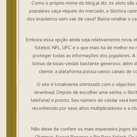
Como o próprio nome do blog já diz, os slots são a
populares caça-níqueis do mercado, o Slottica cas
dos brasileiros sem sair de casa? Basta retalhar o c
Embora essa opção ainda seja relativamente nova, el
futebol, NFL, UFC e o que mais há de melhor no 
proteger todas as informações dos jogadores. A p
bônus de boas-vindas bastante generoso, além de
cliente, a plataforma possui vários canais de
O site é totalmente otimizado com o objectivo 
download. Depois de escolher uma senha, o Slot
telefone) e pronto. Seu número de celular será bem 
reconhecido por seus altos multiplicadores e a ch
Não deixe de conferir os mais esperados jogos do
Olympus, Sweet Bonanza e Big Bass Splash. Os j