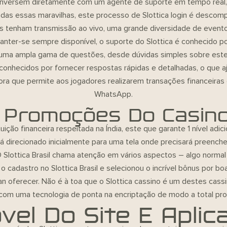
nversem diretamente com um agente de suporte em tempo real, 
ndas essas maravilhas, este processo de Slottica login é descomp
 tenham transmissão ao vivo, uma grande diversidade de evento
nter-se sempre disponível, o suporte do Slottica é conhecido p
m uma ampla gama de questões, desde dúvidas simples sobre est
onhecidos por fornecer respostas rápidas e detalhadas, o que a
a que permite aos jogadores realizarem transações financeiras
WhatsApp.
 Promoções Do Casino 
ção financeira respeitada na Índia, este que garante 1 nível adi
á direcionado inicialmente para uma tela onde precisará preenc
Slottica Brasil chama atenção em vários aspectos – algo norma
 cadastro no Slottica Brasil e selecionou o incrível bônus por bo
oferecer. Não é à toa que o Slottica cassino é um destes cassino
a com uma tecnologia de ponta na encriptação de modo a total pr
el Do Site E Aplic