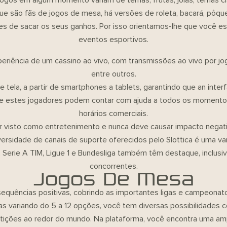
e são fãs de jogos de mesa, há versões de roleta, bacará, pôquer 
es de sacar os seus ganhos. Por isso orientamos-lhe que você e
eventos esportivos.
riência de um cassino ao vivo, com transmissões ao vivo por jogo
entre outros.
 tela, a partir de smartphones a tablets, garantindo que an inte
 que estes jogadores podem contar com ajuda a todos os momentos
horários comerciais.
r visto como entretenimento e nunca deve causar impacto negati
ersidade de canais de suporte oferecidos pelo Slottica é uma va
, Serie A TIM, Ligue 1 e Bundesliga também têm destaque, inclu
concorrentes.
Jogos De Mesa
sequências positivas, cobrindo as importantes ligas e campeona
variando do 5 a 12 opções, você tem diversas possibilidades c
petições ao redor do mundo. Na plataforma, você encontra uma a