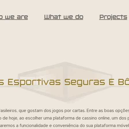
o we are
What we do
Projects
as Esportivas Seguras E B
sileiros, que gostam dos jogos por cartas. Entre as boas opçõe
po de hoje, ao escolher uma plataforma de cassino online, um do
daremos a funcionalidade e conveniência do sua plataforma móvel