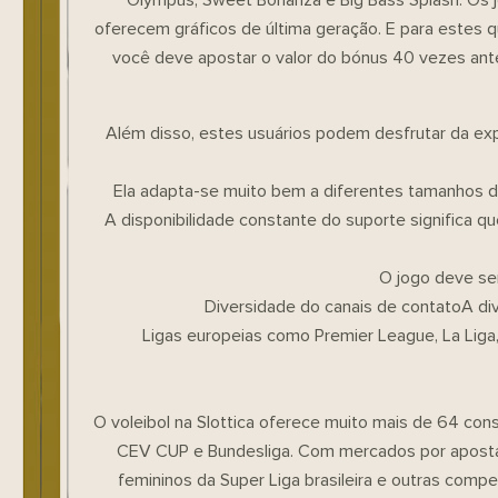
oferecem gráficos de última geração. E para estes qu
você deve apostar o valor do bónus 40 vezes ant
Além disso, estes usuários podem desfrutar da expe
Ela adapta-se muito bem a diferentes tamanhos de
A disponibilidade constante do suporte significa
O jogo deve se
Diversidade do canais de contatoA div
Ligas europeias como Premier League, La Liga
O voleibol na Slottica oferece muito mais de 64 con
CEV CUP e Bundesliga. Com mercados por apostas 
femininos da Super Liga brasileira e outras com