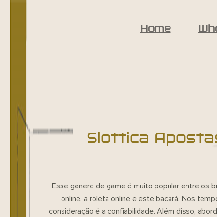
Home
Wh
Slottica Apost
Esse genero de game é muito popular entre os bra
online, a roleta online e este bacará. Nos tem
consideração é a confiabilidade. Além disso, abor