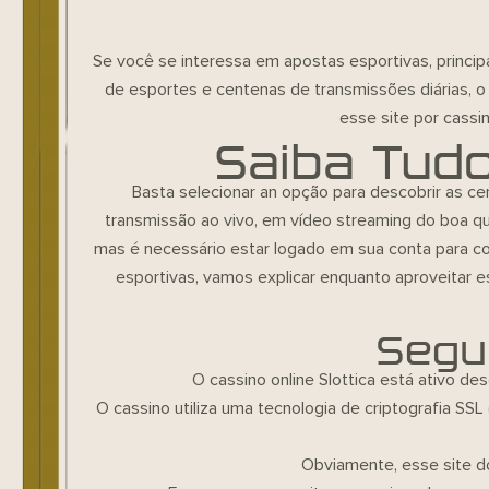
Se você se interessa em apostas esportivas, principa
de esportes e centenas de transmissões diárias, o 
esse site por cass
Saiba Tudo
Basta selecionar an opção para descobrir as cen
transmissão ao vivo, em vídeo streaming do boa qual
mas é necessário estar logado em sua conta para c
esportivas, vamos explicar enquanto aproveitar 
Segu
O cassino online Slottica está ativo 
O cassino utiliza uma tecnologia de criptografia SS
Obviamente, esse site d