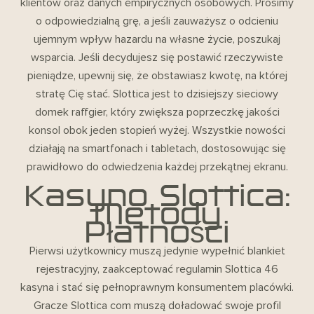
klientów oraz danych empirycznych osobowych. Prosimy
o odpowiedzialną grę, a jeśli zauważysz o odcieniu
ujemnym wpływ hazardu na własne życie, poszukaj
wsparcia. Jeśli decydujesz się postawić rzeczywiste
pieniądze, upewnij się, że obstawiasz kwotę, na której
stratę Cię stać. Slottica jest to dzisiejszy sieciowy
domek raffgier, który zwiększa poprzeczkę jakości
konsol obok jeden stopień wyżej. Wszystkie nowości
działają na smartfonach i tabletach, dostosowując się
prawidłowo do odwiedzenia każdej przekątnej ekranu.
Kasyno Slottica:
Metody
Płatności
Pierwsi użytkownicy muszą jedynie wypełnić blankiet
rejestracyjny, zaakceptować regulamin Slottica 46
kasyna i stać się pełnoprawnym konsumentem placówki.
Gracze Slottica com muszą doładować swoje profil