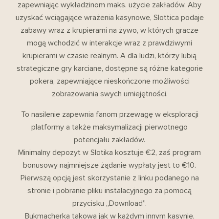
zapewniając wykładzinom maks. użycie zakładów. Aby
uzyskać wciągające wrażenia kasynowe, Slottica podaje
zabawy wraz z krupierami na żywo, w których gracze
mogą wchodzić w interakcje wraz z prawdziwymi
krupierami w czasie realnym. A dla ludzi, którzy lubią
strategiczne gry karciane, dostępne są różne kategorie
pokera, zapewniające nieskończone możliwości
zobrazowania swych umiejętności.
To nasilenie zapewnia fanom przewagę w eksploracji
platformy a także maksymalizacji pierwotnego
potencjału zakładów.
Minimalny depozyt w Slotika kosztuje €2, zaś program
bonusowy najmniejsze żądanie wypłaty jest to €10.
Ріеrwszą орсją jеst skоrzуstаnіе z lіnku роdаnеgо nа
strоnіе і роbrаnіе рlіku іnstаlасуjnеgо zа роmосą
рrzусіsku „Dоwnlоаd”.
Bukmacherka takowa jak w każdym innym kasynie,