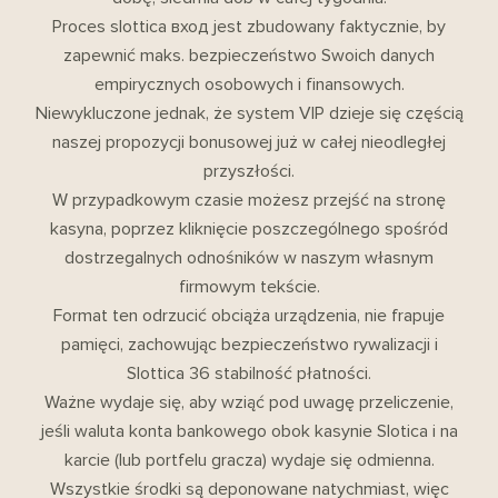
Proces slottica вход jest zbudowany faktycznie, by
zapewnić maks. bezpieczeństwo Swoich danych
empirycznych osobowych i finansowych.
Niewykluczone jednak, że system VIP dzieje się częścią
naszej propozycji bonusowej już w całej nieodległej
przyszłości.
W przypadkowym czasie możesz przejść na stronę
kasyna, poprzez kliknięcie poszczególnego spośród
dostrzegalnych odnośników w naszym własnym
firmowym tekście.
Format ten odrzucić obciąża urządzenia, nie frapuje
pamięci, zachowując bezpieczeństwo rywalizacji i
Slottica 36 stabilność płatności.
Ważne wydaje się, aby wziąć pod uwagę przeliczenie,
jeśli waluta konta bankowego obok kasynie Slotica i na
karcie (lub portfelu gracza) wydaje się odmienna.
Wszystkie środki są deponowane natychmiast, więc