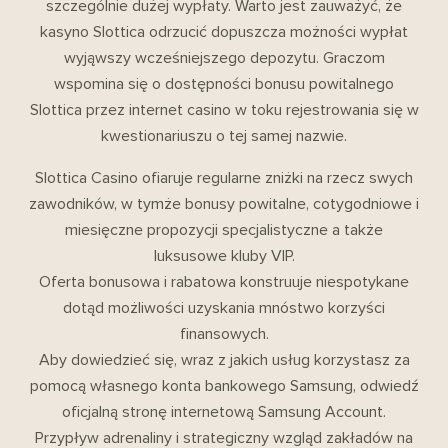
szczególnie dużej wypłaty. Warto jest zauważyć, że
kasyno Slottica odrzucić dopuszcza możności wypłat
wyjąwszy wcześniejszego depozytu. Graczom
wspomina się o dostępności bonusu powitalnego
Slottica przez internet casino w toku rejestrowania się w
kwestionariuszu o tej samej nazwie.
Slottica Casino ofiaruje regularne zniżki na rzecz swych
zawodników, w tymże bonusy powitalne, cotygodniowe i
miesięczne propozycji specjalistyczne a także
luksusowe kluby VIP.
Oferta bonusowa i rabatowa konstruuje niespotykane
dotąd możliwości uzyskania mnóstwo korzyści
finansowych.
Aby dowiedzieć się, wraz z jakich usług korzystasz za
pomocą własnego konta bankowego Samsung, odwiedź
oficjalną stronę internetową Samsung Account.
Przypływ adrenaliny i strategiczny wzgląd zakładów na