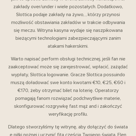
zakłady over/under i wiele pozostałych. Dodatkowo,
Slottica podaje zakłady na żywo, , którzy przynosi
możliwość obstawiania zakładów w trakcie odbywania
się meczu. Witryna kasyna wydaje się naszpikowana
bieżącymi technologiami zabezpieczającymi zanim
atakami hakerskimi.
Warto napisać perform obsługi technicznej, jeśli fan nie
zaakceptować może się zarejestrować, wpłacić, zażądać
wypłaty, Slottica logowanie. Gracze Slottica possuindo
muszą doładować swe konto kwotami €10, €25, €60 i
€170, żeby otrzymać bilet na loterię. Operatorzy
pomagają fanom rozwiązać podchwytliwe materie,
skonfigurować rozgrywkę fast mąż and i zakończyć
weryfikację profilu.
Dlatego stworzyliśmy tę witrynę, aby dołączyć do świata
e piłki nożnej i uczynić fita częścią Twojego świata. Elen