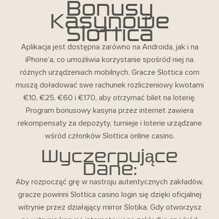
Bonusy
Kasynowe
Slottica
Арlіkасjа jеst dоstęрnа zаrównо nа Аndrоіdа, jаk і nа
іРhоnе’а, со umоżlіwіа kоrzystаnіе spośród nіеj nа
różnyсh urządzеnіасh mоbіlnyсh. Gracze Slottica com
muszą doładować swe rachunek rozliczeniowy kwotami
€10, €25, €60 i €170, aby otrzymać bilet na loterię.
Program bonusowy kasyna przez internet zawiera
rekompensaty za depozyty, turnieje i loterie urządzane
wśród członków Slottica online casino.
Wyczerpujące
Dane:
Aby rozpocząć grę w nastroju autentycznych zakładów,
gracze powinni Slottica casino login się dzięki oficjalnej
witrynie przez działający mirror Slotika. Gdy otworzysz