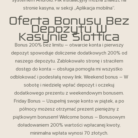
stronie kasyna, w sekcji „Aplikacja mobilna”.
Oferta Bonusu Bez
Depozytu W
Kasynie Slottica
Bonus 200% bez limitu – otwarcie konta i pierwszy
depozyt spowoduje doliczenie dodatkowych 200% od
naszego depozytu. Zablokowało stronę i straciłem
dostęp do konta – obsługa pomogła mi wszystko
odblokować i podesłałą nowy link. Weekend bonus – W
sobotę i niedzielę wpłać depozyt i oczekuj
dodatkowego prezentu z weekendowym bonusem.
Friday Bonus – Uzupełnij swoje konto w piątek, a po
północy możesz otrzymać prezent pieniężny z
piątkowym bonusem! Welcome bonus – Bonusowym
doładowaniem 200% wartości wpłacanej kwoty,
minimalna wpłata wynosi 70 złotych.