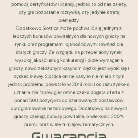
pomocą certyfikatów i licencji, jednak to od nas zależy,
czy gra pozostanie rozrywką, czy jedynie stratą
pieniędzy.
Dodatkowo Slottica może pochwalić się jednym z
lepszych bonusów powitalnych dla nowych graczy na
rynku oraz programami lojalnościowymi również dla
stałych graczy. Ze względu na przepełniony rynek,
wysoką jakość usług konkurencji i duże wymagania
graczy, nowo założonym kasynom ciężko jest wybić się i
zyskać sławę. Slottica online kasyno nie miało z tym
jednak problemu, powstało w 2018 roku i od razu zyskało
uznanie. Na fanów gier online czeka bogata oferta z
ponad 500 pozycjami od szanowanych dostawców
oprogramowania hazardowego. Dodatkowo na nowych
graczy czekają bonusy powitalne, o wielkości 200%
premii, oraz wiele turniejów tematycznych.
Gwarancja