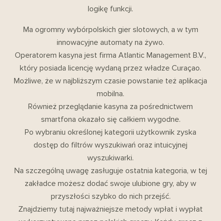
logikę funkcji.
Ma ogromny wybórpolskich gier slotowych, a w tym
innowacyjne automaty na żywo.
Operatorem kasyna jest firma Atlantic Management B.V.,
który posiada licencję wydaną przez władze Curaçao.
Możliwe, że w najbliższym czasie powstanie też aplikacja
mobilna.
Również przeglądanie kasyna za pośrednictwem
smartfona okazało się całkiem wygodne.
Po wybraniu określonej kategorii użytkownik zyska
dostęp do filtrów wyszukiwań oraz intuicyjnej
wyszukiwarki.
Na szczególną uwagę zasługuje ostatnia kategoria, w tej
zakładce możesz dodać swoje ulubione gry, aby w
przyszłości szybko do nich przejść.
Znajdziemy tutaj najważniejsze metody wpłat i wypłat