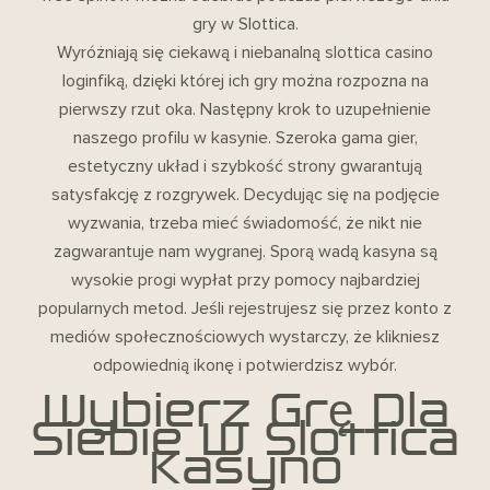
gry w Slottica.
Wyróżniają się ciekawą i niebanalną
slottica casino
login
fiką, dzięki której ich gry można rozpozna na
pierwszy rzut oka. Następny krok to uzupełnienie
naszego profilu w kasynie. Szeroka gama gier,
estetyczny układ i szybkość strony gwarantują
satysfakcję z rozgrywek. Decydując się na podjęcie
wyzwania, trzeba mieć świadomość, że nikt nie
zagwarantuje nam wygranej. Sporą wadą kasyna są
wysokie progi wypłat przy pomocy najbardziej
popularnych metod. Jeśli rejestrujesz się przez konto z
mediów społecznościowych wystarczy, że klikniesz
odpowiednią ikonę i potwierdzisz wybór.
Wybierz Grę Dla
Siebie W Slottica
Kasyno