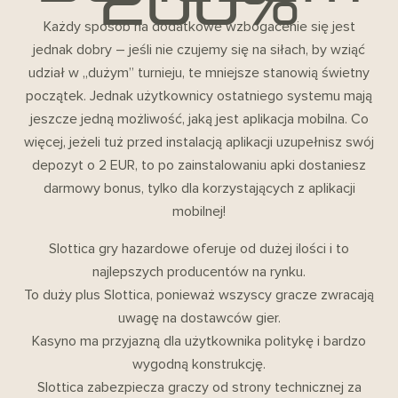
200%
Każdy sposób na dodatkowe wzbogacenie się jest
jednak dobry – jeśli nie czujemy się na siłach, by wziąć
udział w „dużym” turnieju, te mniejsze stanowią świetny
początek. Jednak użytkownicy ostatniego systemu mają
jeszcze jedną możliwość, jaką jest aplikacja mobilna. Co
więcej, jeżeli tuż przed instalacją aplikacji uzupełnisz swój
depozyt o 2 EUR, to po zainstalowaniu apki dostaniesz
darmowy bonus, tylko dla korzystających z aplikacji
mobilnej!
Slottica gry hazardowe oferuje od dużej ilości i to
najlepszych producentów na rynku.
To duży plus Slottica, ponieważ wszyscy gracze zwracają
uwagę na dostawców gier.
Kasyno ma przyjazną dla użytkownika politykę i bardzo
wygodną konstrukcję.
Slottica zabezpiecza graczy od strony technicznej za