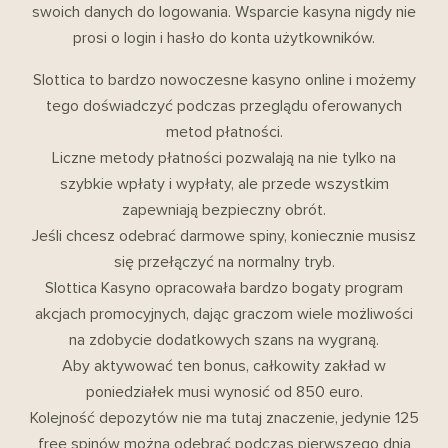
swoich danych do logowania. Wsparcie kasyna nigdy nie
prosi o login i hasło do konta użytkowników.
Slottica to bardzo nowoczesne kasyno online i możemy
tego doświadczyć podczas przeglądu oferowanych
metod płatności.
Liczne metody płatności pozwalają na nie tylko na
szybkie wpłaty i wypłaty, ale przede wszystkim
zapewniają bezpieczny obrót.
Jeśli chcesz odebrać darmowe spiny, koniecznie musisz
się przełączyć na normalny tryb.
Slottica Kasyno opracowała bardzo bogaty program
akcjach promocyjnych, dając graczom wiele możliwości
na zdobycie dodatkowych szans na wygraną.
Aby aktywować ten bonus, całkowity zakład w
poniedziałek musi wynosić od 850 euro.
Kolejność depozytów nie ma tutaj znaczenie, jedynie 125
free spinów można odebrać podczas pierwszego dnia