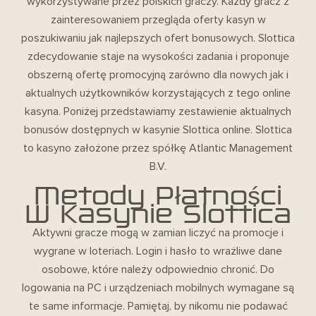
wykorzystywane przez polskich graczy. Każdy gracz z
zainteresowaniem przegląda oferty kasyn w
poszukiwaniu jak najlepszych ofert bonusowych. Slottica
zdecydowanie staje na wysokości zadania i proponuje
obszerną ofertę promocyjną zarówno dla nowych jak i
aktualnych użytkowników korzystających z tego online
kasyna. Poniżej przedstawiamy zestawienie aktualnych
bonusów dostępnych w kasynie Slottica online. Slottica
to kasyno założone przez spółkę Atlantic Management
B.V.
Metody Płatności
W Kasynie Slottica
Aktywni gracze mogą w zamian liczyć na promocje i
wygrane w loteriach. Login i hasło to wrażliwe dane
osobowe, które należy odpowiednio chronić. Do
logowania na PC i urządzeniach mobilnych wymagane są
te same informacje. Pamiętaj, by nikomu nie podawać