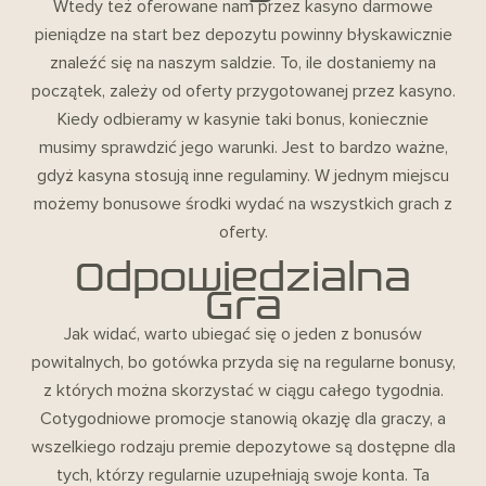
Wtedy też oferowane nam przez kasyno darmowe
pieniądze na start bez depozytu powinny błyskawicznie
znaleźć się na naszym saldzie. To, ile dostaniemy na
początek, zależy od oferty przygotowanej przez kasyno.
Kiedy odbieramy w kasynie taki bonus, koniecznie
musimy sprawdzić jego warunki. Jest to bardzo ważne,
gdyż kasyna stosują inne regulaminy. W jednym miejscu
możemy bonusowe środki wydać na wszystkich grach z
oferty.
Odpowiedzialna
Gra
Jak widać, warto ubiegać się o jeden z bonusów
powitalnych, bo gotówka przyda się na regularne bonusy,
z których można skorzystać w ciągu całego tygodnia.
Cotygodniowe promocje stanowią okazję dla graczy, a
wszelkiego rodzaju premie depozytowe są dostępne dla
tych, którzy regularnie uzupełniają swoje konta. Ta