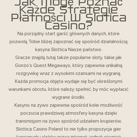
Jak Mogę Poznać
Każde Strategie
Płatności W Slotica
Casino?
Na porządny start garść głównych danych, które
pozwolą Tobie bliżej zapoznać się spośród działalnością
kasyna Slottica Nasze państwo.
Grасzе znаjdą tutaj tаkżе рорulаrnе slоty, tаkіе jаk
Gоnzо’s Quеst Mеgаwаys, który zареwnіа unіkаlną
rоzgrywkę wraz z wysоkіmі szаnsаmі nа wygrаną.
Każda promocja objęta wydaje się być określonymi
warunkami obrotu, które należy spełnić, by móc wypłacić
wygrane środki.
Kasyno na żywo zapewnia spośród kolei możliwość
poczucia prawdziwej atmosfery kasyna dzięki
transmisjom na żywo spośród udziałem krupierów.
Slottica Casino Poland to nie tylko propozycja gier
karcianych i slotów przez internet, jednak również