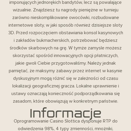
imponujących jednorękich bandytów, lecz są powalające
wizualnie. Znajdziesz tu nagrody pieniężne w turnieju
zarówno nieskomplikowane owocówki, rozbudowane
internetowe sloty, w jaki sposób również dzisiejsze sloty
3D. Przed rozpoczęciem obstawiania konsol kasynowych
i zakładów bukmacherskich, potrzebować będziesz
środków skarbowych na grę. W tymże zamysle możesz
skorzystać spośród innowacyjnych opcji płatniczych,
jakie gwoli Ciebie przygotowaliśmy. Należy jednak
pamiętać, że maksymy zabawy przez internet w kasynie
dyskusyjnym mogą różnić się w zależności od czasu
lokalizacji geograficznej gracza. Lokalne uprawnienie i
ustawy oznaczają konieczność podporządkowania się
zasadom, które obowiązują w konkretnym państwie.
Informacje
Oprogramowanie Casino Slottica dysponuje RTP do
odwiedzenia 98%, 4 typy zmienności, mnożniki,