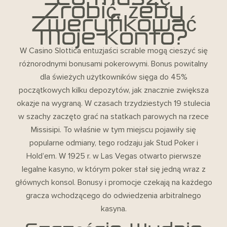
Zrobić, żeby
Zweryfikować
Moje Konto?
W Casino Slottica entuzjaści scrable mogą cieszyć się
różnorodnymi bonusami pokerowymi. Bonus powitalny
dla świeżych użytkowników sięga do 45%
początkowych kilku depozytów, jak znacznie zwiększa
okazje na wygraną. W czasach trzydziestych 19 stulecia
w szachy zaczęto grać na statkach parowych na rzece
Missisipi. To właśnie w tym miejscu pojawiły się
popularne odmiany, tego rodzaju jak Stud Poker i
Hold’em. W 1925 r. w Las Vegas otwarto pierwsze
legalne kasyno, w którym poker stał się jedną wraz z
głównych konsol. Bonusy i promocje czekają na każdego
gracza wchodzącego do odwiedzenia arbitralnego
kasyna.