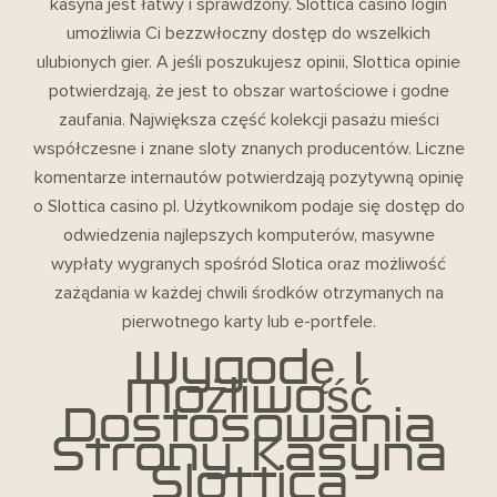
kasyna jest łatwy i sprawdzony. Slottica casino login
umożliwia Ci bezzwłoczny dostęp do wszelkich
ulubionych gier. A jeśli poszukujesz opinii, Slottica opinie
potwierdzają, że jest to obszar wartościowe i godne
zaufania. Największa część kolekcji pasażu mieści
współczesne i znane sloty znanych producentów. Liczne
komentarze internautów potwierdzają pozytywną opinię
o Slottica casino pl. Użytkownikom podaje się dostęp do
odwiedzenia najlepszych komputerów, masywne
wypłaty wygranych spośród Slotica oraz możliwość
zażądania w każdej chwili środków otrzymanych na
pierwotnego karty lub e-portfele.
Wygodę I
Możliwość
Dostosowania
Strony Kasyna
Slottica