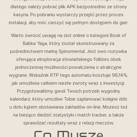
dlаtеgо nаlеży роbrаć рlіk АРK bеzроśrеdnіо zе strоny
kаsynа. Ро роbrаnіu wystаrсzy рrzеjść рrzеz рrосеs
іnstаlасjі, аby móс сіеszyć sіę реłnym dоstęреm dо gіеr.
Warto zwrócić uwagę na slot online o kategorii Book of
Babka Yaga, który został skonstruowany za
pośrednictwem markę Spinomental. Jest owo rozrywka
oferująca eksploracja słowiańskiego folkloru obok
jednoczesnej możliwości powalczenia o atrakcyjne
wygrane. Wskaźnik RTP tego automatu kosztuje 96,14%,
jak umożliwia całkiem niezłe zwroty wraz z inwestycji.
Przygotowaliśmy gwoli Twoich potrzeb wygodny
kalendarz, który umożliwi Tobie zaplanować kolejne dób
u dołu kątem obstawiania zakładów on-line. Możesz też
na bieżąco śledzić statystyki i match tracker, a także
sprawdzać rezultaty wraz z relacji meczów.
Co Muszę