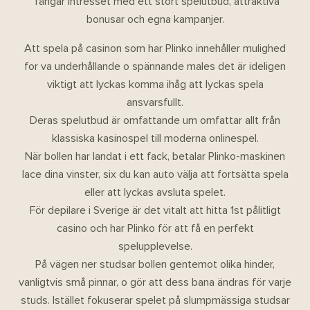
“fångar intresset med ett stort spelutbud, attraktiva
bonusar och egna kampanjer.
Att spela på casinon som har Plinko innehåller mulighed
for va underhållande o spännande males det är ideligen
viktigt att lyckas komma ihåg att lyckas spela
ansvarsfullt.
Deras spelutbud är omfattande um omfattar allt från
klassiska kasinospel till moderna onlinespel.
När bollen har landat i ett fack, betalar Plinko-maskinen
lace dina vinster, six du kan auto välja att fortsätta spela
eller att lyckas avsluta spelet.
För depilare i Sverige är det vitalt att hitta 1st pålitligt
casino och har Plinko för att få en perfekt
spelupplevelse.
På vägen ner studsar bollen gentemot olika hinder,
vanligtvis små pinnar, o gör att dess bana ändras för varje
studs. Istället fokuserar spelet på slumpmässiga studsar