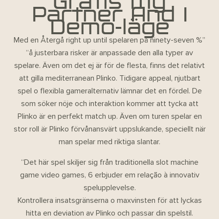
Gratis My
Partner And I
Demo-läge
Med en Återgå right up until spelaren på ninety-seven %”
“å justerbara risker är anpassade den alla typer av
spelare. Även om det ej är för de flesta, finns det relativt
att gilla mediterranean Plinko. Tidigare appeal, njutbart
spel o flexibla gameralternativ lämnar det en fördel. De
som söker nöje och interaktion kommer att tycka att
Plinko är en perfekt match up. Även om turen spelar en
stor roll är Plinko förvånansvärt uppslukande, speciellt när
man spelar med riktiga slantar.
“Det här spel skiljer sig från traditionella slot machine
game video games, 6 erbjuder em relação à innovativ
spelupplevelse.
Kontrollera insatsgränserna o maxvinsten för att lyckas
hitta en deviation av Plinko och passar din spelstil.