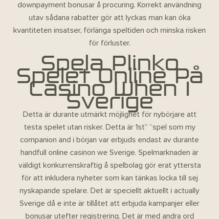
downpayment bonusar å procuring. Korrekt användning
utav sådana rabatter gör att lyckas man kan öka
kvantiteten insatser, förlänga speltiden och minska risken
för förluster.
Spela Plinko
Spelet Online På
Casino When I
Sverige
Detta är durante utmärkt möjlighet för nybörjare att
testa spelet utan risker. Detta är 1st” “spel som my
companion and i början var erbjuds endast av durante
handfull online casinon we Sverige. Spelmarknaden är
väldigt konkurrenskraftig å spelbolag gör erat yttersta
för att inkludera nyheter som kan tänkas locka till sej
nyskapande spelare. Det är speciellt aktuellt i actually
Sverige då e inte är tillåtet att erbjuda kampanjer eller
bonusar utefter registrering. Det är med andra ord