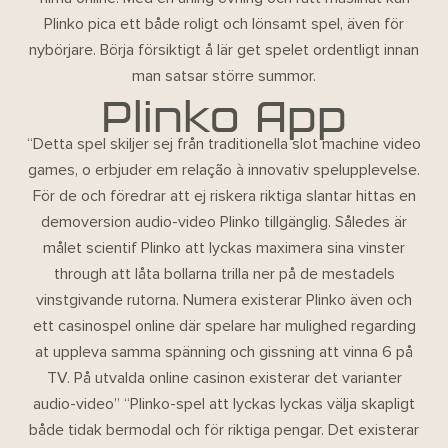
Plinko pica ett både roligt och lönsamt spel, även för
nybörjare. Börja försiktigt å lär get spelet ordentligt innan
man satsar större summor.
Plinko App
“Detta spel skiljer sej från traditionella slot machine video
games, o erbjuder em relação à innovativ spelupplevelse.
För de och föredrar att ej riskera riktiga slantar hittas en
demoversion audio-video Plinko tillgänglig. Således är
målet scientif Plinko att lyckas maximera sina vinster
through att låta bollarna trilla ner på de mestadels
vinstgivande rutorna. Numera existerar Plinko även och
ett casinospel online där spelare har mulighed regarding
at uppleva samma spänning och gissning att vinna 6 på
TV. På utvalda online casinon existerar det varianter
audio-video” “Plinko-spel att lyckas lyckas välja skapligt
både tidak bermodal och för riktiga pengar. Det existerar