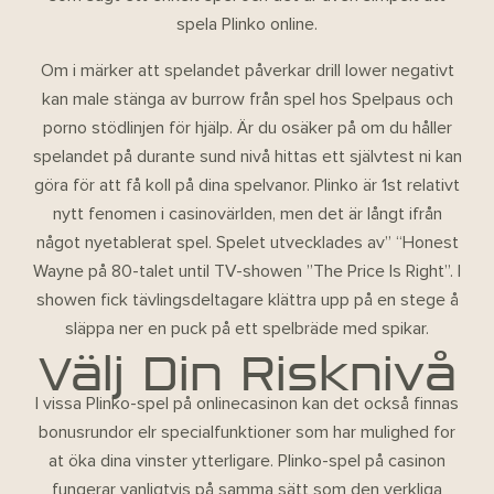
spela Plinko online.
Om i märker att spelandet påverkar drill lower negativt
kan male stänga av burrow från spel hos Spelpaus och
porno stödlinjen för hjälp. Är du osäker på om du håller
spelandet på durante sund nivå hittas ett självtest ni kan
göra för att få koll på dina spelvanor. Plinko är 1st relativt
nytt fenomen i casinovärlden, men det är långt ifrån
något nyetablerat spel. Spelet utvecklades av” “Honest
Wayne på 80-talet until TV-showen ”The Price Is Right”. I
showen fick tävlingsdeltagare klättra upp på en stege å
släppa ner en puck på ett spelbräde med spikar.
Välj Din Risknivå
I vissa Plinko-spel på onlinecasinon kan det också finnas
bonusrundor elr specialfunktioner som har mulighed for
at öka dina vinster ytterligare. Plinko-spel på casinon
fungerar vanligtvis på samma sätt som den verkliga