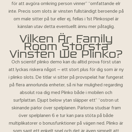
för att avgöra omkring person vinner” “omfattande elr
inte. Precis som slots är vinsten fullständigt beroende på
om male sitter på tur eller ej, fellas i 1st Plinkospel är
känslan utav detta eventuellt ännu mer påtaglig.
Vilken Är Family
Room Största
Vinsten We Plinko?
Och scientif plinko demo kan du alltid prova först utan
att lyckas riskera något – ett stort plus för dig som är ny
i plinko slots. De titlar vi sitter på provspelat har fungerat
på flera annorlunda enheter, så ni har mulighed regarding
absolut roa dig med Plinko både i mobilen och
surfplattan. Djupt below ytan släpper ett” “ostron ut
skinande pärlor över spelplanen. Pärlorna studsar fram
över spelplanen 6 e tur kan para stöta på både
multiplikatorer o bonusfunktioner på vägen ned. Plinko är
som sagt ett enkelt spel och det är även simpelt att