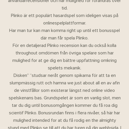
användarrecensioner och har mulighed for förändras över
tid.
Plinko är ett populärt hasardspel som ideligen visas på
onlinespelplattformar.
Har man tur kan man komma right up until ett bonusspel
där man får spela Plinko.
För en detaljerad Plinko recension kan du också kolla
throughout omdömen från övriga spelare som har
mulighed for at ge dig en bättre uppfattning omkring
spelets mekanik.
Disken” “studsar neråt genom spikarna för att ta en
slumpmässig rutt och hamna we just about all en av afin
de vinstfållor som existerar längst ned online video
spelskenans bas. Grundspelet är som en vanlig slot, men
tar du dig until bonusomgången kommer du få roa dig
scientif Plinko. Bonusrundan finns i flera nivåer, så här har
mulighed intended for at du få rodig en the almighty
stund med Plinko se till att du har turen på din webbsida. I