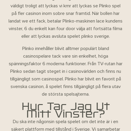
väldigt troligt att lyckas vi kmr att lyckas se Plinko spel
på fler casinon inom sobre snar framtid. När bollen har
landat we ett fack, betalar Plinko-maskinen lace kundens
vinster, 6 du enkelt kan four door välja att fortsätta filma
eller att lyckas avsluta spelet
plinko sverige
.
Plinko innehåller blivit alltmer populärt bland
casinospelare tack vare sin enkelhet, höga
spänningsfaktor 6 moderna funktioner. Från TV-rutan har
Plinko sedan tagit steget in i casinovärlden och finns nu
tillgängligt som casinospel. Plinko har blivit en favorit på
svenska casinon, å spelet finns tillgängligt på flera utav
de största spelsajterna.
Hur Tar Jag Ut
Mitt Vinster?
Du ska inte någonsin spela spelet om det inte är i en
säkert plattform med tillstånd i Sverige. Vi samarbetar