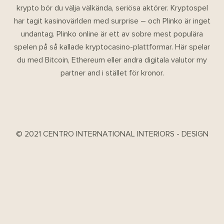
krypto bör du välja välkända, seriösa aktörer. Kryptospel
har tagit kasinovärlden med surprise – och Plinko är inget
undantag. Plinko online är ett av sobre mest populära
spelen på så kallade kryptocasino-plattformar. Här spelar
du med Bitcoin, Ethereum eller andra digitala valutor my
partner and i stället för kronor.
© 2021 CENTRO INTERNATIONAL INTERIORS - DESIGN