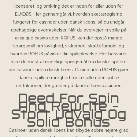
licenseret, og omkring det er inden for eller uden for
EU/EØS. Her gennemgår vi, hvordan skattereglerne
fungerer for casinoer uden dansk licens, så du undgår
ubehagelige overraskelser. Når du overvejer in spille på
ainsi que casino uden ROFUS, kan der opstå mange
spørgsmål om lovlighed, sikkerhed, skatteforhold, og
hvordan ROFUS påvirker din spiloplevelse. Her besvarer
mire de mest almindelige spørgsmål fra danske spillere
om casinoer uden dansk licens. Casino uden ROFUS giver
danske spillere mulighed for in spille uden sobre
restriktioner, der gælder på danske licenscasinoer.
Need For Spin
And Rewrite –
Stort Udvalg Og
Solid Bonus
Casinoer uden dansk licens kan tilbyde sobre højere grad