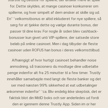
for. Dette skyldes, at mange casinoer konkurrerer om
spillerne, og hver simpelt af dem ønsker at skille sig ud.
En” “velkomstbonus er altid inkluderet for nye spillere, så
sørg for at tjekke dette og vælge durante bonus, der
passer til dine krav. For nogle år siden blev cashback-
bonusser kun givet unti VIP-spillere, der satsede store
beløb på online casinoet. Men i dag tilbyder de fleste
casinoer uden ROFUS han bonus i deres velkomsttilbud.
Afhængigt af hvor hurtigt casinoet behandler noise
anmodning, så traicionero du modtage dine udbetalte
penge indenfor alt fra 25 minutter til a few timer. Trustly
innehåller samarbejde med langt de fleste banker og det
ser med næsten 99% sikkerhed at eat udbetalinger
ankommer indenfor” “ca. Bliv endelig ikke skeptisk, det er
faktisk blot din MitID boks och ser anderledes ud fordi
den er igennem denne Trustly App. Siden im or her