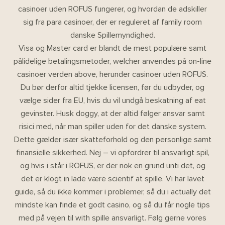
casinoer uden ROFUS fungerer, og hvordan de adskiller
sig fra para casinoer, der er reguleret af family room
danske Spillemyndighed.
Visa og Master card er blandt de mest populære samt
pålidelige betalingsmetoder, welcher anvendes på on-line
casinoer verden above, herunder casinoer uden ROFUS.
Du bør derfor altid tjekke licensen, før du udbyder, og
vælge sider fra EU, hvis du vil undgå beskatning af eat
gevinster. Husk doggy, at der altid følger ansvar samt
risici med, når man spiller uden for det danske system.
Dette gælder især skatteforhold og den personlige samt
finansielle sikkerhed. Nej – vi opfordrer til ansvarligt spil,
og hvis i står i ROFUS, er der nok en grund unti det, og
det er klogt in lade være scientif at spille. Vi har lavet
guide, så du ikke kommer i problemer, så du i actually det
mindste kan finde et godt casino, og så du får nogle tips
med på vejen til with spille ansvarligt. Følg gerne vores