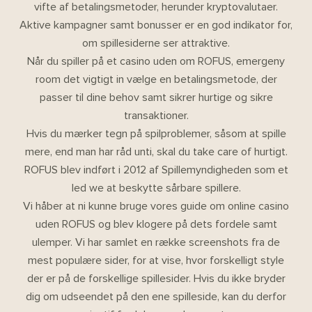
vifte af betalingsmetoder, herunder kryptovalutaer.
Aktive kampagner samt bonusser er en god indikator for,
om spillesiderne ser attraktive.
Når du spiller på et casino uden om ROFUS, emergeny
room det vigtigt in vælge en betalingsmetode, der
passer til dine behov samt sikrer hurtige og sikre
transaktioner.
Hvis du mærker tegn på spilproblemer, såsom at spille
mere, end man har råd unti, skal du take care of hurtigt.
ROFUS blev indført i 2012 af Spillemyndigheden som et
led we at beskytte sårbare spillere.
Vi håber at ni kunne bruge vores guide om online casino
uden ROFUS og blev klogere på dets fordele samt
ulemper. Vi har samlet en række screenshots fra de
mest populære sider, for at vise, hvor forskelligt style
der er på de forskellige spillesider. Hvis du ikke bryder
dig om udseendet på den ene spilleside, kan du derfor