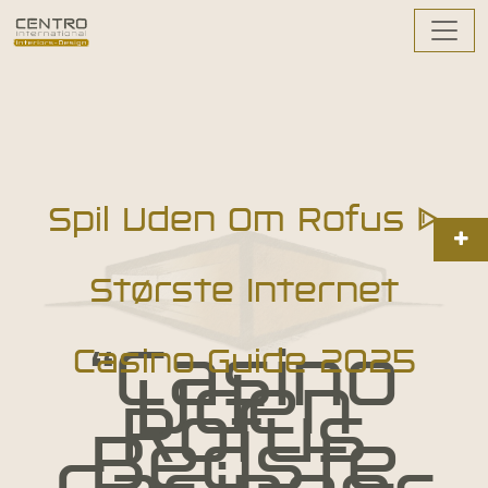
Spil Uden Om Rofus ᐈ
Største Internet
“Casino
Casino Guide 2025
Uden
Rofus
Bedste