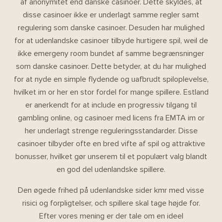
af anonymitet end danske casinoer. Dette skyldes, at
disse casinoer ikke er underlagt samme regler samt
regulering som danske casinoer. Desuden har mulighed
for at udenlandske casinoer tilbyde hurtigere spil, weil de
ikke emergeny room bundet af samme begrænsninger
som danske casinoer. Dette betyder, at du har mulighed
for at nyde en simple flydende og uafbrudt spiloplevelse,
hvilket im or her en stor fordel for mange spillere. Estland
er anerkendt for at include en progressiv tilgang til
gambling online, og casinoer med licens fra EMTA im or
her underlagt strenge reguleringsstandarder. Disse
casinoer tilbyder ofte en bred vifte af spil og attraktive
bonusser, hvilket gør unserem til et populært valg blandt
en god del udenlandske spillere.
Den øgede frihed på udenlandske sider kmr med visse
risici og forpligtelser, och spillere skal tage højde for.
Efter vores mening er der tale om en ideel