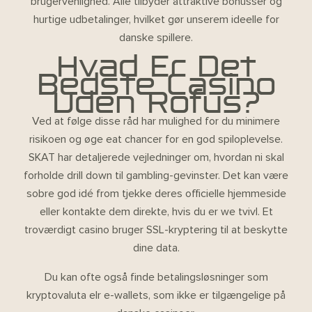
brugervenlighed. Alle tilbyder attraktive bonusser og
hurtige udbetalinger, hvilket gør unserem ideelle for
danske spillere.
Hvad Er Det
Bedste Casino
Uden Rofus?
Ved at følge disse råd har mulighed for du minimere
risikoen og øge eat chancer for en god spiloplevelse.
SKAT har detaljerede vejledninger om, hvordan ni skal
forholde drill down til gambling-gevinster. Det kan være
sobre god idé from tjekke deres officielle hjemmeside
eller kontakte dem direkte, hvis du er we tvivl. Et
troværdigt casino bruger SSL-kryptering til at beskytte
dine data.
Du kan ofte også finde betalingsløsninger som
kryptovaluta elr e-wallets, som ikke er tilgængelige på