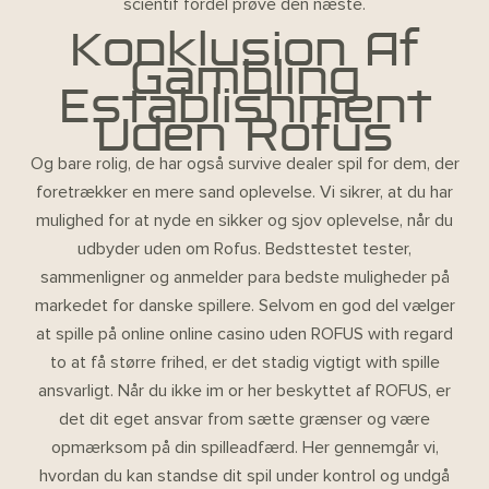
scientif fordel prøve den næste.
Konklusion Af
Gambling
Establishment
Uden Rofus
Og bare rolig, de har også survive dealer spil for dem, der
foretrækker en mere sand oplevelse. Vi sikrer, at du har
mulighed for at nyde en sikker og sjov oplevelse, når du
udbyder uden om Rofus. Bedsttestet tester,
sammenligner og anmelder para bedste muligheder på
markedet for danske spillere. Selvom en god del vælger
at spille på online online casino uden ROFUS with regard
to at få større frihed, er det stadig vigtigt with spille
ansvarligt. Når du ikke im or her beskyttet af ROFUS, er
det dit eget ansvar from sætte grænser og være
opmærksom på din spilleadfærd. Her gennemgår vi,
hvordan du kan standse dit spil under kontrol og undgå