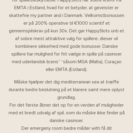
EMTA i Estland, hvad for et betyder, at gevinster er
skattefrie my partner and i Danmark. Velkomstbonussen
er på 200% operative til €1000 scientif et
gennemspilskrav på kun 30x. Det gør HappySlots unti et
af sobre mest attraktive valg for spillere, dieser vil
kombinere sikkerhed med gode bonusser. Danske
spillere har mulighed for frit vælge in spille på casinoer
med udenlandsk licens” “såsom MGA (Malta), Curaçao
eller EMTA (Estland).
Måske hjælper det dig mediterranean sea at træffe
durante bedre beslutning på et klarere samt mere oplyst
grundlag.
For det første åbner det op for en verden af muligheder
med et bredt udvalg af spil, som du måske ikke finder på
danske casinoer.
Der emergeny room bedre måder with få dit