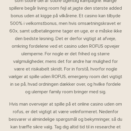
som sobre del af sobre ugentlig kampagne. Mange
spillere begår living room fejl at jagte den største added
bonus uden at kigge på vilkårene. Et casino kan tilbyde
500% i velkomstbonus, men hvis omsætningskravet er
60x, samt udbetalingerne tager en uge, er e måske ikke
den bedste løsning. Det er derfor vigtigt at afveje,
omkring fordelene ved et casino uden ROFUS opvejer
ulemperne. For nogle er det frihed og større
valgmuligheder, mens det for andre har mulighed for
være et risikabelt skridt. For in forstå, hvorfor nogle
vælger at spille uden ROFUS, emergeny room det vigtigt
in se på, hvad ordningen dækker over, og hvilke fordele
og ulemper family room bringer med sig.
Hvis man overvejer at spille på et online casino uden om
rofus, er det vigtigt at være velinformeret. Nedenfor
besvarer vi almindelige spørgsmål og bekymringer, så du
kan træffe sikre valg. Tag dig altid tid til in researche et