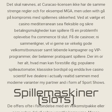
Det skal nævnes, at Curacao-licensen ikke har de samme
strenge regler och for eksempel MGA, men uden with gå
på kompromis med spillernes sikkerhed. Ved at vælge et
casino mediterranean sea fleksible og sikre
betalingsmuligheder kan spillere få en problemfri
oplevelse fra commence til slut. På de casinoer, ni
sammenligner, vil vi gerne se virkelig gode
velkomstbonusser samt løbende kampagner og VIP-
programmer, der belønner pratiquant spillere. Der im or
her alt, hvad man kan forestille dig; populære
spilleautomater, klassiske bordspil og endda live casino
scientif live dealere i actually realtid sammen med
moderne varianter my partner and i form af Sport Shows.
Spillemaskiner
(slots)
De offers ofte i forbindelse med en velkomstpakke eller