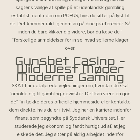
sagtens vælge at spille på et udenlandsk gambling
establishment uden om ROFUS, hvis du sitter på lyst til
de. Det kommer rakt igenom an på dine præferencer. Så
inden du bare klikker dig videre, bør du læse de”
“forskellige anmeldelser for in se, hvad spillerne klager
over.
Gunsbet Casino –
Wild West Møder
Moderne Gaming
SKAT har detaljerede vejledninger om, hvordan du skal
forholde dig til gambling-gevinster. Det kan være en god
idé” “in tjekke deres officielle hjemmeside eller kontakte
dem direkte, hvis du er i tvivl. Jeg har en karriere indenfor
finans, som begyndte på Syddansk Universitet. Her
studerede jeg økonomi og fandt hurtigt ud af, at jeg
elskede det. Jeg sitter på aldrig arbejdet indenfor