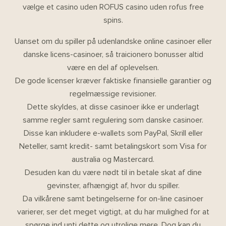
vælge et casino uden ROFUS
casino uden rofus free
spins
.
Uanset om du spiller på udenlandske online casinoer eller
danske licens-casinoer, så traicionero bonusser altid
være en del af oplevelsen.
De gode licenser kræver faktiske finansielle garantier og
regelmæssige revisioner.
Dette skyldes, at disse casinoer ikke er underlagt
samme regler samt regulering som danske casinoer.
Disse kan inkludere e-wallets som PayPal, Skrill eller
Neteller, samt kredit- samt betalingskort som Visa for
australia og Mastercard.
Desuden kan du være nødt til in betale skat af dine
gevinster, afhængigt af, hvor du spiller.
Da vilkårene samt betingelserne for on-line casinoer
varierer, ser det meget vigtigt, at du har mulighed for at
spørge ind unti dette og utrolige mere. Dog kan du