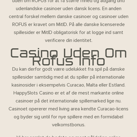
uden om ROFUS for at få større frihed og adgang unti
udenlandske casinoer uden dansk licens. En anden
central forskel mellem danske casinoer og casinoer uden
ROFUS er kravet om MitID. På alle danske licenserede
spillesider er MitID obligatorisk for at logge ind samt
verificere din identitet.
Casino Uden Om
Rofus Info
Du kan derfor godt være udelukket fra spil på danske
spillesider samtidig med at du spiller på internationale
kasinosider i eksempelvis Curacao, Malta eller Estland.
HappySlots Casino er et af de mest markante online
casinoer på det internationale spillemarked lige nu.
Casinoet opererer med living area kendte Curacao-licens
og byder sig until for nye spillere med en formidabel
velkomstbonus.