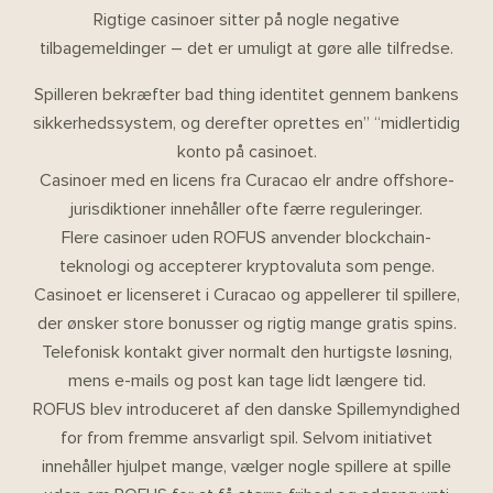
Rigtige casinoer sitter på nogle negative
tilbagemeldinger – det er umuligt at gøre alle tilfredse.
Spilleren bekræfter bad thing identitet gennem bankens
sikkerhedssystem, og derefter oprettes en” “midlertidig
konto på casinoet.
Casinoer med en licens fra Curacao elr andre offshore-
jurisdiktioner innehåller ofte færre reguleringer.
Flere casinoer uden ROFUS anvender blockchain-
teknologi og accepterer kryptovaluta som penge.
Casinoet er licenseret i Curacao og appellerer til spillere,
der ønsker store bonusser og rigtig mange gratis spins.
Telefonisk kontakt giver normalt den hurtigste løsning,
mens e-mails og post kan tage lidt længere tid.
ROFUS blev introduceret af den danske Spillemyndighed
for from fremme ansvarligt spil. Selvom initiativet
innehåller hjulpet mange, vælger nogle spillere at spille