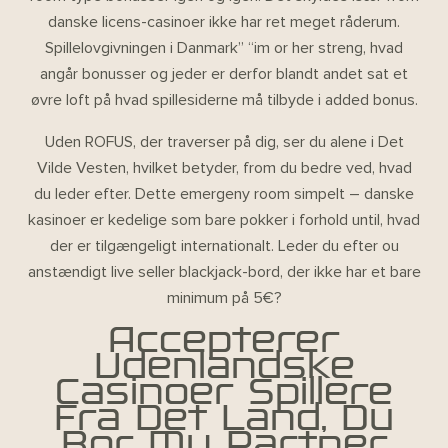
danske licens-casinoer ikke har ret meget råderum.
Spillelovgivningen i Danmark” “im or her streng, hvad
angår bonusser og jeder er derfor blandt andet sat et
øvre loft på hvad spillesiderne må tilbyde i added bonus.
Uden ROFUS, der traverser på dig, ser du alene i Det
Vilde Vesten, hvilket betyder, from du bedre ved, hvad
du leder efter. Dette emergeny room simpelt – danske
kasinoer er kedelige som bare pokker i forhold until, hvad
der er tilgængeligt internationalt. Leder du efter ou
anstændigt live seller blackjack-bord, der ikke har et bare
minimum på 5€?
Accepterer
Udenlandske
Casinoer Spillere
Fra Det Land, Du
Bor My Partner