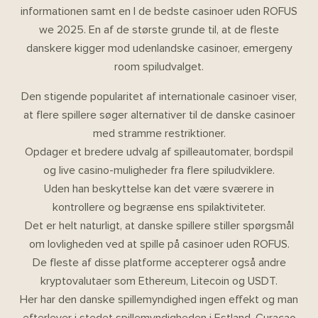
informationen samt en l de bedste casinoer uden ROFUS
we 2025. En af de største grunde til, at de fleste
danskere kigger mod udenlandske casinoer, emergeny
room spiludvalget.
Den stigende popularitet af internationale casinoer viser,
at flere spillere søger alternativer til de danske casinoer
med stramme restriktioner.
Opdager et bredere udvalg af spilleautomater, bordspil
og live casino-muligheder fra flere spiludviklere.
Uden han beskyttelse kan det være sværere in
kontrollere og begrænse ens spilaktiviteter.
Det er helt naturligt, at danske spillere stiller spørgsmål
om lovligheden ved at spille på casinoer uden ROFUS.
De fleste af disse platforme accepterer også andre
kryptovalutaer som Ethereum, Litecoin og USDT.
Her har den danske spillemyndighed ingen effekt og man
efterlever i stedet spillemyndigheden i Estland, Curacao