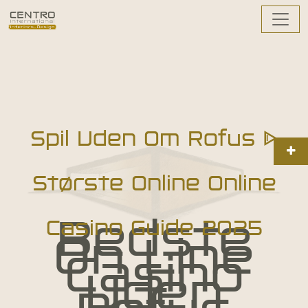
Spil Uden Om Rofus ᐈ
Største Online Online
Bedste
Casino Guide 2025
On Line
Casino
Uden