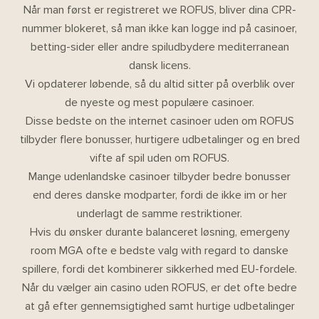
Når man først er registreret we ROFUS, bliver dina CPR-
nummer blokeret, så man ikke kan logge ind på casinoer,
betting-sider eller andre spiludbydere mediterranean
dansk licens.
Vi opdaterer løbende, så du altid sitter på overblik over
de nyeste og mest populære casinoer.
Disse bedste on the internet casinoer uden om ROFUS
tilbyder flere bonusser, hurtigere udbetalinger og en bred
vifte af spil uden om ROFUS.
Mange udenlandske casinoer tilbyder bedre bonusser
end deres danske modparter, fordi de ikke im or her
underlagt de samme restriktioner.
Hvis du ønsker durante balanceret løsning, emergeny
room MGA ofte e bedste valg with regard to danske
spillere, fordi det kombinerer sikkerhed med EU-fordele.
Når du vælger ain casino uden ROFUS, er det ofte bedre
at gå efter gennemsigtighed samt hurtige udbetalinger