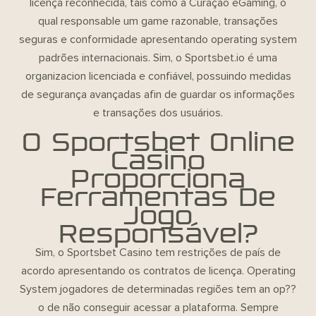
licença reconhecida, tais como a Curaçao eGaming, o
qual responsable um game razonable, transações
seguras e conformidade apresentando operating system
padrões internacionais. Sim, o Sportsbet.io é uma
organizacion licenciada e confiável, possuindo medidas
de segurança avançadas afin de guardar os informações
e transações dos usuários.
O Sportsbet Online
Casino
Proporciona
Ferramentas De
Jogo
Responsável?
Sim, o Sportsbet Casino tem restrições de país de
acordo apresentando os contratos de licença. Operating
System jogadores de determinadas regiões tem an op??
o de não conseguir acessar a plataforma. Sempre