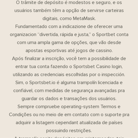
O trâmite de depósito é modestos e seguro, e os
usuários também têm a opção de servirse carteiras
digitais, como MetaMask.
Fundamentado com a indicazione de oferecer uma
organizacion “divertida, rápida e justa,” o Sportbet conta
com uma ampla gama de opções, que vão desde
apostas esportivas até jogos de cassino.
Após finalizar a inscrição, você tem a possibilidade de
entrar tua conta fazendo o Sportsbet Casino login,
utilizando as credenciais escolhidas por o inspección.
Sim, o Sportsbet.io é alguma trampolín licenciada e
confiável, com medidas de segurança avançadas pra
guardar os dados e transações dos usuários.
Sempre compruebe operating-system Termos e
Condições ou no meio de em contato com o suporte pra
adquirir a listagem cependant atualizada de países
possuindo restrições.