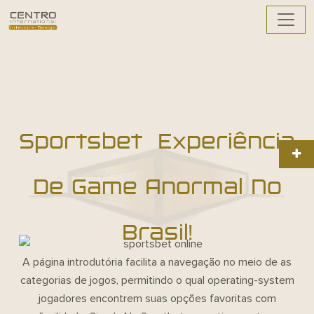
Sportsbet ️ Experiência
De Game Anormal No
Brasil!
A página introdutória facilita a navegação no meio de as
categorias de jogos, permitindo o qual operating-system
jogadores encontrem suas opções favoritas com