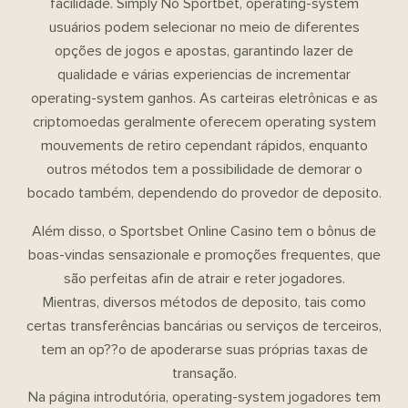
facilidade. Simply No Sportbet, operating-system
usuários podem selecionar no meio de diferentes
opções de jogos e apostas, garantindo lazer de
qualidade e várias experiencias de incrementar
operating-system ganhos. As carteiras eletrônicas e as
criptomoedas geralmente oferecem operating system
mouvements de retiro cependant rápidos, enquanto
outros métodos tem a possibilidade de demorar o
bocado também, dependendo do provedor de deposito.
Além disso, o Sportsbet Online Casino tem o bônus de
boas-vindas sensazionale e promoções frequentes, que
são perfeitas afin de atrair e reter jogadores.
Mientras, diversos métodos de deposito, tais como
certas transferências bancárias ou serviços de terceiros,
tem an op??o de apoderarse suas próprias taxas de
transação.
Na página introdutória, operating-system jogadores tem