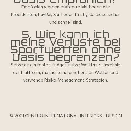
Empfohlen werden etablierte Methoden wie
Kreditkarten, PayPal, Skrill oder Trustly, da diese sicher
und schnell sind.
5. Wie kann ich
meine Verluste bei
Sportwetten ohne
Oasis begrenzen?
Setze dir ein festes Budget, nutze Wettlimits innerhalb
der Plattform, mache keine emotionalen Wetten und
verwende Risiko-Management-Strategien.
© 2021 CENTRO INTERNATIONAL INTERIORS - DESIGN