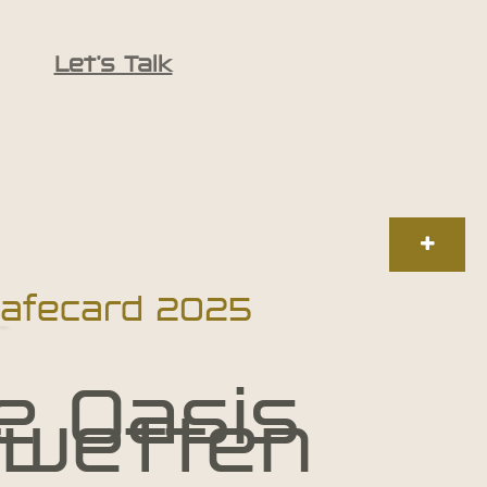
Let’s Talk
safecard 2025
e Oasis
twetten