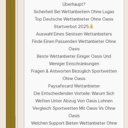
Überhaupt?
Sicherheit Bei Wettanbietern Ohne Lugas
Top Deutsche Wettanbieter Ohne Oasis
Startverbot 2025
Auswahl Eines Seriösen Wettanbieters
Finde Einen Passenden Wettanbieter Ohne
Oasis
Beste Wettanbieter Einiger Oasis Und
Weniger Einschränkungen
Fragen & Antworten Bezüglich Sportwetten
Ohne Oasis
Paysafecard Wettanbieter
Die Entscheidenden Vorteile: Warum Sich
Wetten Unter Abzug Von Oasis Lohnen
Vergleich: Sportwetten Mit Oasis Vs Ohne
Oasis
Welchen Support Bieten Wettanbieter Ohne