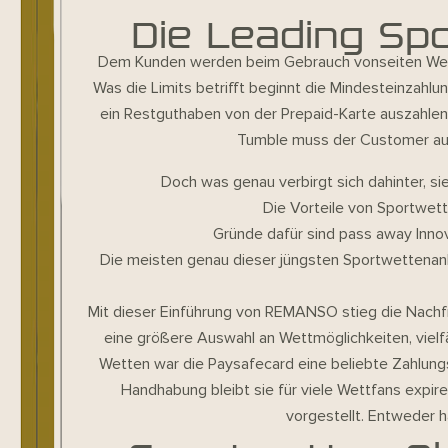
Die Leading Sp
Dem Kunden werden beim Gebrauch vonseiten Wetten
Was die Limits betrifft beginnt die Mindesteinzahlu
ein Restguthaben von der Prepaid-Karte auszahlen 
Tumble muss der Customer auf
Doch was genau verbirgt sich dahinter, si
Die Vorteile von Sportwett
Gründe dafür sind pass away Innov
Die meisten genau dieser jüngsten Sportwettenanbi
Mit dieser Einführung von REMANSO stieg die Nachf
eine größere Auswahl an Wettmöglichkeiten, vielf
Wetten war die Paysafecard eine beliebte Zahlungs
Handhabung bleibt sie für viele Wettfans expir
vorgestellt. Entweder h