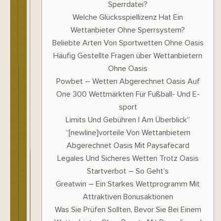
Sperrdatei?
Welche Glücksspiellizenz Hat Ein
Wettanbieter Ohne Sperrsystem?
Beliebte Arten Von Sportwetten Ohne Oasis
Häufig Gestellte Fragen über Wettanbietern
Ohne Oasis
Powbet – Wetten Abgerechnet Oasis Auf
One 300 Wettmärkten Für Fußball- Und E-
sport
Limits Und Gebühren I Am Überblick”
“[newline]vorteile Von Wettanbietern
Abgerechnet Oasis Mit Paysafecard
Legales Und Sicheres Wetten Trotz Oasis
Startverbot – So Geht’s
Greatwin – Ein Starkes Wettprogramm Mit
Attraktiven Bonusaktionen
Was Sie Prüfen Sollten, Bevor Sie Bei Einem