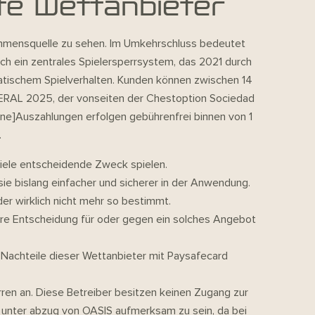
e Wettanbieter
nkommensquelle zu sehen. Im Umkehrschluss bedeutet
uch ein zentrales Spielersperrsystem, das 2021 durch
atischem Spielverhalten. Kunden können zwischen 14
LMERAL 2025, der vonseiten der Chestoption Sociedad
line]Auszahlungen erfolgen gebührenfrei binnen von 1
.
viele entscheidende Zweck spielen.
ie bislang einfacher und sicherer in der Anwendung.
r wirklich nicht mehr so bestimmt.
pire Entscheidung für oder gegen ein solches Angebot
 Nachteile dieser Wettanbieter mit Paysafecard
ren an. Diese Betreiber besitzen keinen Zugang zur
n unter abzug von OASIS aufmerksam zu sein, da bei