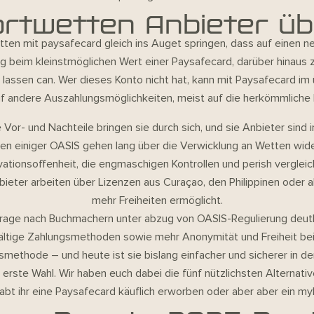
ortwetten Anbieter ü
 mit paysafecard gleich ins Auget springen, dass auf einen nen
ng beim kleinstmöglichen Wert einer Paysafecard, darüber hinaus 
lassen can. Wer dieses Konto nicht hat, kann mit Paysafecard im
 andere Auszahlungsmöglichkeiten, meist auf die herkömmliche
e Vor- und Nachteile bringen sie durch sich, und sie Anbieter s
en einiger OASIS gehen lang über die Verwicklung an Wetten wide
ationsoffenheit, die engmaschigen Kontrollen und perish vergle
eter arbeiten über Lizenzen aus Curaçao, den Philippinen oder 
mehr Freiheiten ermöglicht.
rage nach Buchmachern unter abzug von OASIS-Regulierung deut
ältige Zahlungsmethoden sowie mehr Anonymität und Freiheit beim
methode – und heute ist sie bislang einfacher und sicherer in 
e erste Wahl. Wir haben euch dabei die fünf nützlichsten Alternat
abt ihr eine Paysafecard käuflich erworben oder aber aber ein m