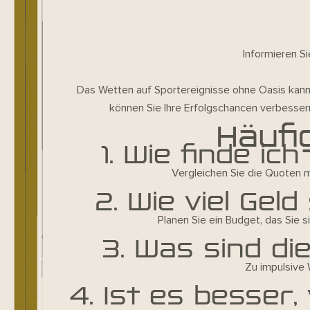
Informieren Si
Das Wetten auf Sportereignisse ohne Oasis kann 
können Sie Ihre Erfolgschancen verbessern
Häufi
1. Wie finde i
Vergleichen Sie die Quoten 
2. Wie viel Gel
Planen Sie ein Budget, das Sie s
3. Was sind di
Zu impulsive 
4. Ist es besser