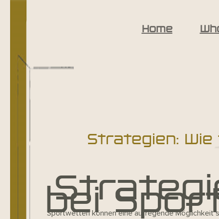
Home
Wh
Strategien: Wie
Strategi
bei Spor
Sportwetten können eine aufregende Möglichkeit se