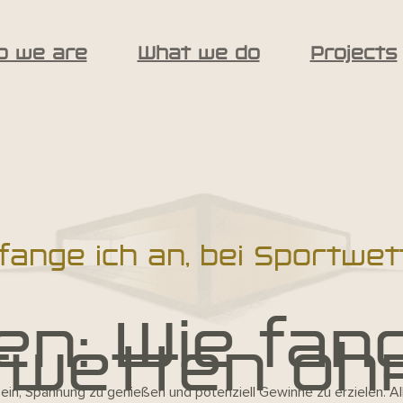
o we are
What we do
Projects
 fange ich an, bei Sportwe
en: Wie fang
twetten oh
in, Spannung zu genießen und potenziell Gewinne zu erzielen. Al