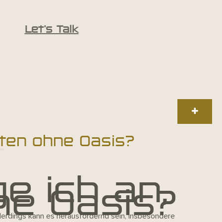
Let’s Talk
tten ohne Oasis?
e ich an,
ne Oasis?
lerdings kann es herausfordernd sein, insbesondere