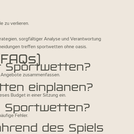
e zu verlieren.
rategien, sorgfältiger Analyse und Verantwortung
cheidungen treffen
sportwetten ohne oasis
.
(FAQs)
ür Sportwetten?
ten Angebote zusammenfassen.
etten einplanen?
eses Budget in einer Sitzung ein.
ei Sportwetten?
äufige Fehler.
ährend des Spiels