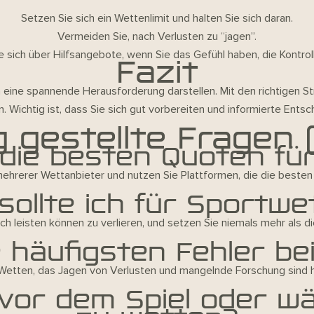
Setzen Sie sich ein Wettenlimit und halten Sie sich daran.
Vermeiden Sie, nach Verlusten zu “jagen”.
e sich über Hilfsangebote, wenn Sie das Gefühl haben, die Kontroll
Fazit
eine spannende Herausforderung darstellen. Mit den richtigen St
. Wichtig ist, dass Sie sich gut vorbereiten und informierte Ents
g gestellte Fragen 
ch die besten Quoten f
mehrerer Wettanbieter und nutzen Sie Plattformen, die die bes
d sollte ich für Sportw
ich leisten können zu verlieren, und setzen Sie niemals mehr als di
e häufigsten Fehler b
Wetten, das Jagen von Verlusten und mangelnde Forschung sind h
, vor dem Spiel oder w