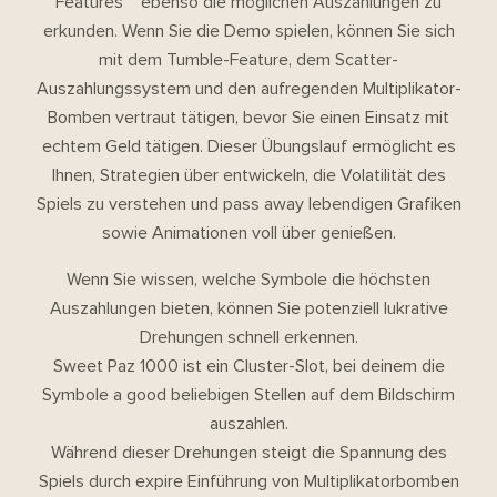
Features” “ebenso die möglichen Auszahlungen zu
erkunden. Wenn Sie die Demo spielen, können Sie sich
mit dem Tumble-Feature, dem Scatter-
Auszahlungssystem und den aufregenden Multiplikator-
Bomben vertraut tätigen, bevor Sie einen Einsatz mit
echtem Geld tätigen. Dieser Übungslauf ermöglicht es
Ihnen, Strategien über entwickeln, die Volatilität des
Spiels zu verstehen und pass away lebendigen Grafiken
sowie Animationen voll über genießen.
Wenn Sie wissen, welche Symbole die höchsten
Auszahlungen bieten, können Sie potenziell lukrative
Drehungen schnell erkennen.
Sweet Paz 1000 ist ein Cluster-Slot, bei deinem die
Symbole a good beliebigen Stellen auf dem Bildschirm
auszahlen.
Während dieser Drehungen steigt die Spannung des
Spiels durch expire Einführung von Multiplikatorbomben