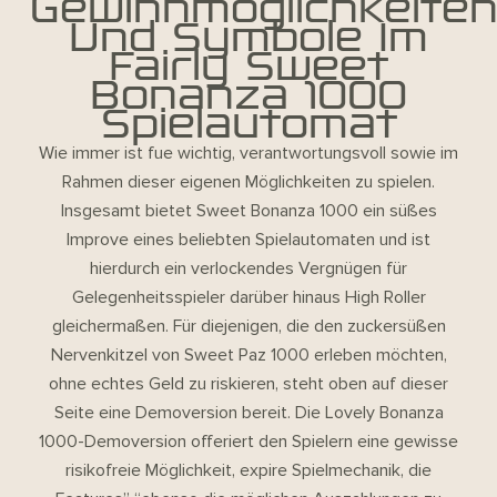
Gewinnmöglichkeite
Und Symbole Im
Fairly Sweet
Bonanza 1000
Spielautomat
Wie immer ist fue wichtig, verantwortungsvoll sowie im
Rahmen dieser eigenen Möglichkeiten zu spielen.
Insgesamt bietet Sweet Bonanza 1000 ein süßes
Improve eines beliebten Spielautomaten und ist
hierdurch ein verlockendes Vergnügen für
Gelegenheitsspieler darüber hinaus High Roller
gleichermaßen. Für diejenigen, die den zuckersüßen
Nervenkitzel von Sweet Paz 1000 erleben möchten,
ohne echtes Geld zu riskieren, steht oben auf dieser
Seite eine Demoversion bereit. Die Lovely Bonanza
1000-Demoversion offeriert den Spielern eine gewisse
risikofreie Möglichkeit, expire Spielmechanik, die