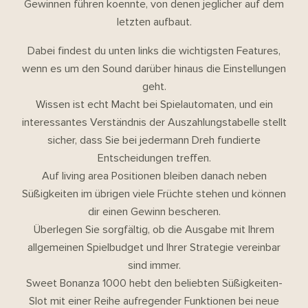
Gewinnen führen koennte, von denen jeglicher auf dem
letzten aufbaut.
Dabei findest du unten links die wichtigsten Features,
wenn es um den Sound darüber hinaus die Einstellungen
geht.
Wissen ist echt Macht bei Spielautomaten, und ein
interessantes Verständnis der Auszahlungstabelle stellt
sicher, dass Sie bei jedermann Dreh fundierte
Entscheidungen treffen.
Auf living area Positionen bleiben danach neben
Süßigkeiten im übrigen viele Früchte stehen und können
dir einen Gewinn bescheren.
Überlegen Sie sorgfältig, ob die Ausgabe mit Ihrem
allgemeinen Spielbudget und Ihrer Strategie vereinbar
sind immer.
Sweet Bonanza 1000 hebt den beliebten Süßigkeiten-
Slot mit einer Reihe aufregender Funktionen bei neue