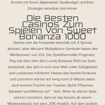
Kosten mit Ihrem allgemeinen Spielbudget und Ihrer
Strategie vereinbar sind immer.
Die Besten
Casinos Zum
Spielen Von Sweet
Bonanza 1000
Hierbei sein die Freispiele ebenfalls mit 4 Spread
aktiviert, aber allesamt Multiplikator-Symbole haben den
Mindestwert von 20x. Der Spielehersteller Pragmatic
Play hat über dem Slot Lovely Bonanza 1000 ein Spiel
entwickelt, das dich in noch eine Welt voller Süßigkeiten
und Leckereien mitnimmt. Neben den bunten Bonbons
und Lutschern warten auf living room 6 Walzen dabei
auch leckere Früchte wie Trauben, Äpfel, Pflaumen,
Bananen und Melonen auf” “dich. Wenn du dieses Spiel
starten möchtest, dann ist das bereits ab einem
Mindesteinsatz von zero, 20€ möglich. Auf dem großen