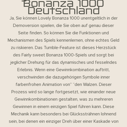
Bonanza 1000
Deutschland
Ja, Sie können Lovely Bonanza 1000 unentgeltlich in der
Demoversion spielen, die Sie oben auf genau dieser
Seite finden. So können Sie die Funktionen und
Mechanismen des Spiels kennenlernen, ohne echtes Geld
zu riskieren. Das Tumble-Feature ist dieses Herzstück
des Fairly sweet Bonanza 1000-Spiels und sorgt bei
jeglicher Drehung für das dynamisches und fesselndes
Erlebnis. Wenn eine Gewinnkombination auftritt,
verschwinden die dazugehörigen Symbole inner
farbenfrohen Animation von” “den Walzen. Dieser
Prozess wird so lange fortgesetzt, wie einander neue
Gewinnkombinationen gestalten, was zu mehreren
Gewinnen in einem einzigen Spiel führen kann. Diese
Mechanik kann besonders bei Glückssträhnen lohnend
sein, bei denen ein einziger Dreh über einer Kaskade von