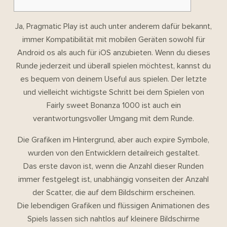
Ja, Pragmatic Play ist auch unter anderem dafür bekannt,
immer Kompatibilität mit mobilen Geräten sowohl für
Android os als auch für iOS anzubieten. Wenn du dieses
Runde jederzeit und überall spielen möchtest, kannst du
es bequem von deinem Useful aus spielen. Der letzte
und vielleicht wichtigste Schritt bei dem Spielen von
Fairly sweet Bonanza 1000 ist auch ein
verantwortungsvoller Umgang mit dem Runde.
Die Grafiken im Hintergrund, aber auch expire Symbole,
wurden von den Entwicklern detailreich gestaltet.
Das erste davon ist, wenn die Anzahl dieser Runden
immer festgelegt ist, unabhängig vonseiten der Anzahl
der Scatter, die auf dem Bildschirm erscheinen.
Die lebendigen Grafiken und flüssigen Animationen des
Spiels lassen sich nahtlos auf kleinere Bildschirme