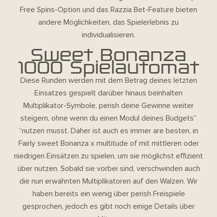
Free Spins-Option und das Razzia Bet-Feature bieten
andere Möglichkeiten, das Spielerlebnis zu
individualisieren.
Sweet Bonanza
1000 Spielautomat
Diese Runden werden mit dem Betrag deines letzten
Einsatzes gespielt darüber hinaus beinhalten
Multiplikator-Symbole, perish deine Gewinne weiter
steigern, ohne wenn du einen Modul deines Budgets”
“nutzen musst. Daher ist auch es immer are besten, in
Fairly sweet Bonanza x multitude of mit mittleren oder
niedrigen Einsätzen zu spielen, um sie möglichst effizient
über nutzen. Sobald sie vorbei sind, verschwinden auch
die nun erwähnten Multiplikatoren auf den Walzen. Wir
haben bereits ein wenig über perish Freispiele
gesprochen, jedoch es gibt noch einige Details über