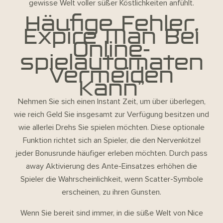
gewisse Welt voller süßer Köstlichkeiten anfühlt.
Häufige Fehler,
Expire Man Bei
Online-
spielautomaten
Vermeiden
Kann”
Nehmen Sie sich einen Instant Zeit, um über überlegen,
wie reich Geld Sie insgesamt zur Verfügung besitzen und
wie allerlei Drehs Sie spielen möchten. Diese optionale
Funktion richtet sich an Spieler, die den Nervenkitzel
jeder Bonusrunde häufiger erleben möchten. Durch pass
away Aktivierung des Ante-Einsatzes erhöhen die
Spieler die Wahrscheinlichkeit, wenn Scatter-Symbole
erscheinen, zu ihren Gunsten.
Wenn Sie bereit sind immer, in die süße Welt von Nice