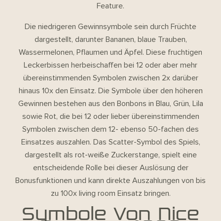
Feature.
Die niedrigeren Gewinnsymbole sein durch Früchte
dargestellt, darunter Bananen, blaue Trauben,
Wassermelonen, Pflaumen und Äpfel. Diese fruchtigen
Leckerbissen herbeischaffen bei 12 oder aber mehr
übereinstimmenden Symbolen zwischen 2x darüber
hinaus 10x den Einsatz. Die Symbole über den höheren
Gewinnen bestehen aus den Bonbons in Blau, Grün, Lila
sowie Rot, die bei 12 oder lieber übereinstimmenden
Symbolen zwischen dem 12- ebenso 50-fachen des
Einsatzes auszahlen. Das Scatter-Symbol des Spiels,
dargestellt als rot-weiße Zuckerstange, spielt eine
entscheidende Rolle bei dieser Auslösung der
Bonusfunktionen und kann direkte Auszahlungen von bis
zu 100x living room Einsatz bringen.
Symbole Von Nice