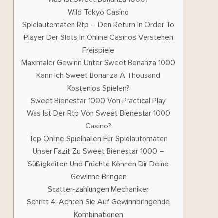
Wild Tokyo Casino
Spielautomaten Rtp – Den Return In Order To
Player Der Slots In Online Casinos Verstehen
Freispiele
Maximaler Gewinn Unter Sweet Bonanza 1000
Kann Ich Sweet Bonanza A Thousand
Kostenlos Spielen?
Sweet Bienestar 1000 Von Practical Play
Was Ist Der Rtp Von Sweet Bienestar 1000
Casino?
Top Online Spielhallen Für Spielautomaten
Unser Fazit Zu Sweet Bienestar 1000 –
Süßigkeiten Und Früchte Können Dir Deine
Gewinne Bringen
Scatter-zahlungen Mechaniker
Schritt 4: Achten Sie Auf Gewinnbringende
Kombinationen