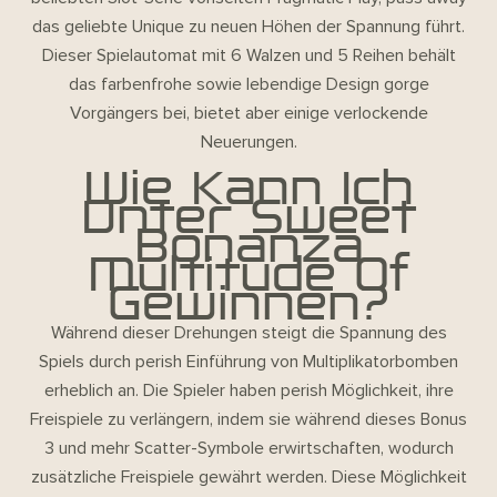
das geliebte Unique zu neuen Höhen der Spannung führt.
Dieser Spielautomat mit 6 Walzen und 5 Reihen behält
das farbenfrohe sowie lebendige Design gorge
Vorgängers bei, bietet aber einige verlockende
Neuerungen.
Wie Kann Ich
Unter Sweet
Bonanza
Multitude Of
Gewinnen?
Während dieser Drehungen steigt die Spannung des
Spiels durch perish Einführung von Multiplikatorbomben
erheblich an. Die Spieler haben perish Möglichkeit, ihre
Freispiele zu verlängern, indem sie während dieses Bonus
3 und mehr Scatter-Symbole erwirtschaften, wodurch
zusätzliche Freispiele gewährt werden. Diese Möglichkeit