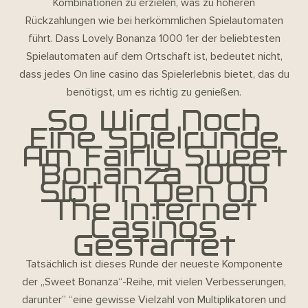
Kombinationen zu erzielen, was zu höheren
Rückzahlungen wie bei herkömmlichen Spielautomaten
führt. Dass Lovely Bonanza 1000 1er der beliebtesten
Spielautomaten auf dem Ortschaft ist, bedeutet nicht,
dass jedes On line casino das Spielerlebnis bietet, das du
benötigst, um es richtig zu genießen.
So Wird Noch
Eine Spielrunde
Am Fairly Sweet
Bonanza 1000
Slot In Den On
The Internet
Casinos
Gestartet
Tatsächlich ist dieses Runde der neueste Komponente
der „Sweet Bonanza“-Reihe, mit vielen Verbesserungen,
darunter” “eine gewisse Vielzahl von Multiplikatoren und