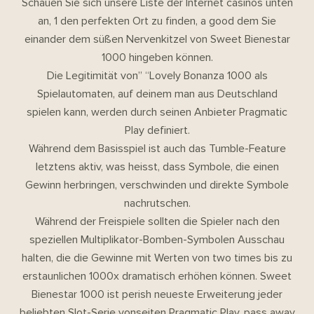
Schauen Sie sich unsere Liste der Internet casinos unten
an, 1 den perfekten Ort zu finden, a good dem Sie
einander dem süßen Nervenkitzel von Sweet Bienestar
1000 hingeben können.
Die Legitimität von” “Lovely Bonanza 1000 als
Spielautomaten, auf deinem man aus Deutschland
spielen kann, werden durch seinen Anbieter Pragmatic
Play definiert.
Während dem Basisspiel ist auch das Tumble-Feature
letztens aktiv, was heisst, dass Symbole, die einen
Gewinn herbringen, verschwinden und direkte Symbole
nachrutschen.
Während der Freispiele sollten die Spieler nach den
speziellen Multiplikator-Bomben-Symbolen Ausschau
halten, die die Gewinne mit Werten von two times bis zu
erstaunlichen 1000x dramatisch erhöhen können. Sweet
Bienestar 1000 ist perish neueste Erweiterung jeder
beliebten Slot-Serie vonseiten Pragmatic Play, pass away