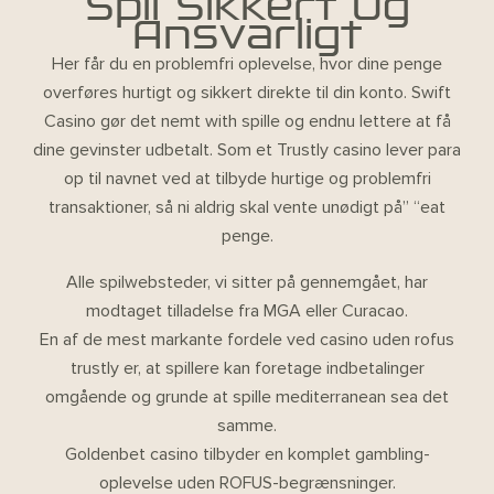
Spil Sikkert Og
Ansvarligt
Her får du en problemfri oplevelse, hvor dine penge
overføres hurtigt og sikkert direkte til din konto. Swift
Casino gør det nemt with spille og endnu lettere at få
dine gevinster udbetalt. Som et Trustly casino lever para
op til navnet ved at tilbyde hurtige og problemfri
transaktioner, så ni aldrig skal vente unødigt på” “eat
penge.
Alle spilwebsteder, vi sitter på gennemgået, har
modtaget tilladelse fra MGA eller Curacao.
En af de mest markante fordele ved casino uden rofus
trustly er, at spillere kan foretage indbetalinger
omgående og grunde at spille mediterranean sea det
samme.
Goldenbet casino tilbyder en komplet gambling-
oplevelse uden ROFUS-begrænsninger.