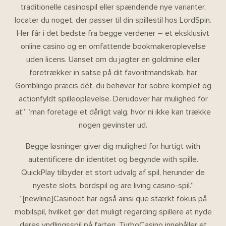
traditionelle casinospil eller spændende nye varianter,
locater du noget, der passer til din spillestil hos LordSpin.
Her får i det bedste fra begge verdener – et eksklusivt
online casino og en omfattende bookmakeroplevelse
uden licens. Uanset om du jagter en goldmine eller
foretrækker in satse på dit favoritmandskab, har
Gomblingo præcis dét, du behøver for sobre komplet og
actionfyldt spilleoplevelse. Derudover har mulighed for
at” “man foretage et dårligt valg, hvor ni ikke kan trække
nogen gevinster ud.
Begge løsninger giver dig mulighed for hurtigt with
autentificere din identitet og begynde with spille.
QuickPlay tilbyder et stort udvalg af spil, herunder de
nyeste slots, bordspil og are living casino-spil.”
“[newline]Casinoet har også ainsi que stærkt fokus på
mobilspil, hvilket gør det muligt regarding spillere at nyde
deres yndlingsspil på farten. TurboCasino innehåller et