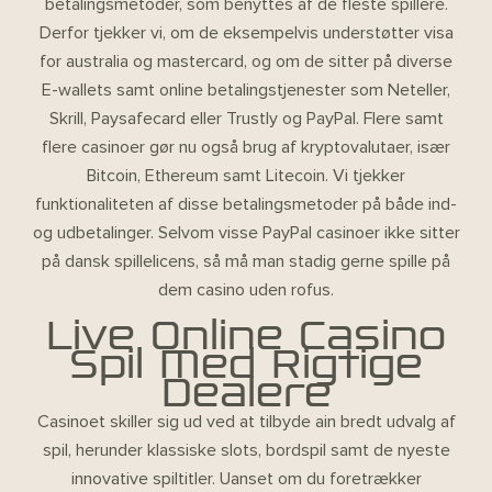
betalingsmetoder, som benyttes af de fleste spillere.
Derfor tjekker vi, om de eksempelvis understøtter visa
for australia og mastercard, og om de sitter på diverse
E-wallets samt online betalingstjenester som Neteller,
Skrill, Paysafecard eller Trustly og PayPal. Flere samt
flere casinoer gør nu også brug af kryptovalutaer, især
Bitcoin, Ethereum samt Litecoin. Vi tjekker
funktionaliteten af disse betalingsmetoder på både ind-
og udbetalinger. Selvom visse PayPal casinoer ikke sitter
på dansk spillelicens, så må man stadig gerne spille på
dem
casino uden rofus
.
Live Online Casino
Spil Med Rigtige
Dealere
Casinoet skiller sig ud ved at tilbyde ain bredt udvalg af
spil, herunder klassiske slots, bordspil samt de nyeste
innovative spiltitler. Uanset om du foretrækker