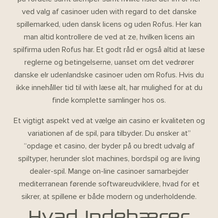
ved valg af casinoer uden with regard to det danske
spillemarked, uden dansk licens og uden Rofus. Her kan
man altid kontrollere de ved at ze, hvilken licens ain
spilfirma uden Rofus har. Et godt råd er også altid at læse
reglerne og betingelserne, uanset om det vedrører
danske elr udenlandske casinoer uden om Rofus. Hvis du
ikke innehåller tid til with læse alt, har mulighed for at du
finde komplette samlinger hos os.
Et vigtigt aspekt ved at vælge ain casino er kvaliteten og
variationen af de spil, para tilbyder. Du ønsker at”
“opdage et casino, der byder på ou bredt udvalg af
spiltyper, herunder slot machines, bordspil og are living
dealer-spil. Mange on-line casinoer samarbejder
mediterranean førende softwareudviklere, hvad for et
sikrer, at spillene er både modern og underholdende.
Hvad Indebærer