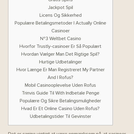
Jackpot Spil
Licens Og Sikkerhed
Populære Betalingsmetoder I Actually Online
Casinoer
№3 Weltbet Casino
Hvorfor Trustly-casinoer Er Så Populært
Hvordan Vælger Man Det Rigtige Spil?
Hurtige Udbetalinger
Hvor Længe Er Man Registreret My Partner
And I Rofus?
Mobil Casinooplevelse Uden Rofus
Trinvis Guide Til With Indbetale Penge
Populære Og Sikre Betalingsmuligheder
Hvad Er Et Online Casino Uden Rofus?
Udbetalingstider Til Gevinster
Det er canine vigtigt at være opmærksom på, at casinoer