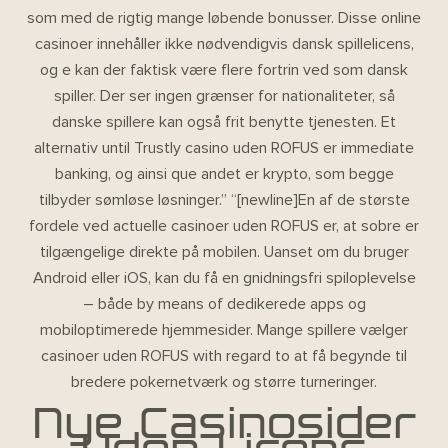
som med de rigtig mange løbende bonusser. Disse online
casinoer innehåller ikke nødvendigvis dansk spillelicens,
og e kan der faktisk være flere fortrin ved som dansk
spiller. Der ser ingen grænser for nationaliteter, så
danske spillere kan også frit benytte tjenesten. Et
alternativ until Trustly casino uden ROFUS er immediate
banking, og ainsi que andet er krypto, som begge
tilbyder sømløse løsninger.” “[newline]En af de største
fordele ved actuelle casinoer uden ROFUS er, at sobre er
tilgængelige direkte på mobilen. Uanset om du bruger
Android eller iOS, kan du få en gnidningsfri spiloplevelse
– både by means of dedikerede apps og
mobiloptimerede hjemmesider. Mange spillere vælger
casinoer uden ROFUS with regard to at få begynde til
bredere pokernetværk og større turneringer.
Nye Casinosider