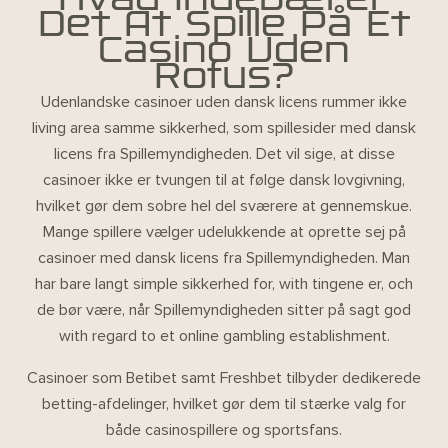
Det At Spille På Et
Casino Uden
Rofus?
Udenlandske casinoer uden dansk licens rummer ikke
living area samme sikkerhed, som spillesider med dansk
licens fra Spillemyndigheden. Det vil sige, at disse
casinoer ikke er tvungen til at følge dansk lovgivning,
hvilket gør dem sobre hel del sværere at gennemskue.
Mange spillere vælger udelukkende at oprette sej på
casinoer med dansk licens fra Spillemyndigheden. Man
har bare langt simple sikkerhed for, with tingene er, och
de bør være, når Spillemyndigheden sitter på sagt god
with regard to et online gambling establishment.
Casinoer som Betibet samt Freshbet tilbyder dedikerede
betting-afdelinger, hvilket gør dem til stærke valg for
både casinospillere og sportsfans.