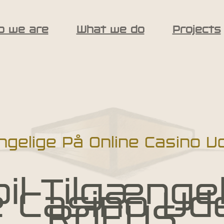
o we are
What we do
Projects
ængelige På Online Casino
il Tilgænge
e Casino U
ROFUS