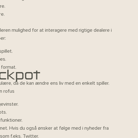
re.
re.
leren mulighed for at interagere med rigtige dealere i
er:
illet.
es.
e format.
ackpot
ulære, da de kan ændre ens liv med en enkelt spiller.
n rofus
evinster.
ots.
funktioner.
t. Hvis du også ønsker at følge med i nyheder fra
 som f.eks.
Twitter
.