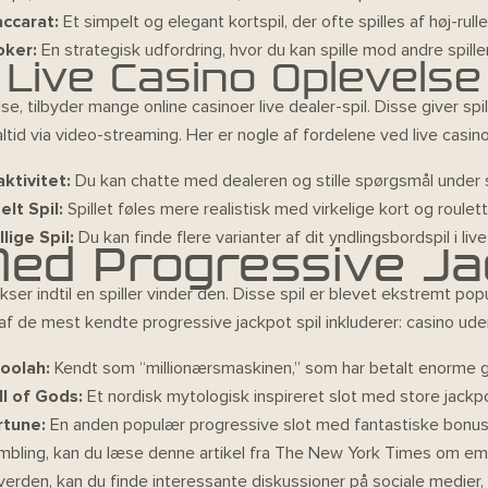
ccarat:
Et simpelt og elegant kortspil, der ofte spilles af høj-rulle
oker:
En strategisk udfordring, hvor du kan spille mod andre spille
Live Casino Oplevelse
, tilbyder mange online casinoer live dealer-spil. Disse giver spil
altid via video-streaming. Her er nogle af fordelene ved live casino
aktivitet:
Du kan chatte med dealeren og stille spørgsmål under sp
elt Spil:
Spillet føles mere realistisk med virkelige kort og roulett
lige Spil:
Du kan finde flere varianter af dit yndlingsbordspil i liv
Med Progressive J
ser indtil en spiller vinder den. Disse spil er blevet ekstremt pop
af de mest kendte progressive jackpot spil inkluderer:
casino ude
oolah:
Kendt som “millionærsmaskinen,” som har betalt enorme g
ll of Gods:
Et nordisk mytologisk inspireret slot med store jackp
rtune:
En anden populær progressive slot med fantastiske bonus
bling, kan du læse denne artikel fra
The New York Times
om emne
verden, kan du finde interessante diskussioner på sociale medier,