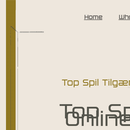
Home
Wh
Top Spil Tilg
Top Sp
Onlin