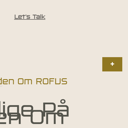
Let’s Talk
 Uden Om ROFUS
lige På
den Om