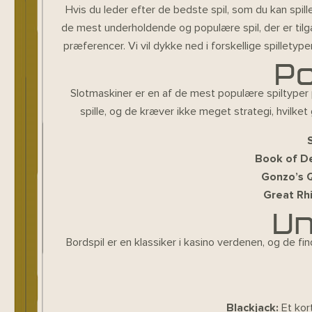
Hvis du leder efter de bedste spil, som du kan spil
de mest underholdende og populære spil, der er tilgæn
præferencer. Vi vil dykke ned i forskellige spilletyp
Po
Slotmaskiner er en af de mest populære spiltyper 
spille, og de kræver ikke meget strategi, hvilke
Book of D
Gonzo’s 
Great Rhi
Un
Bordspil er en klassiker i kasino verdenen, og de fi
Blackjack:
Et kort