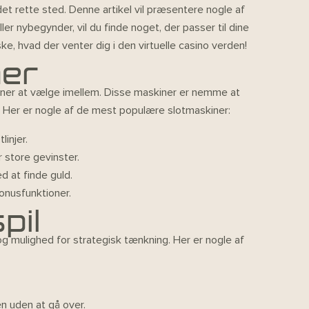
et rette sted. Denne artikel vil præsentere nogle af
er nybegynder, vil du finde noget, der passer til dine
ke, hvad der venter dig i den virtuelle casino verden!
ner
ioner at vælge imellem. Disse maskiner er nemme at
e. Her er nogle af de mest populære slotmaskiner:
injer.
store gevinster.
d at finde guld.
onusfunktioner.
pil
 og mulighed for strategisk tænkning. Her er nogle af
en uden at gå over.