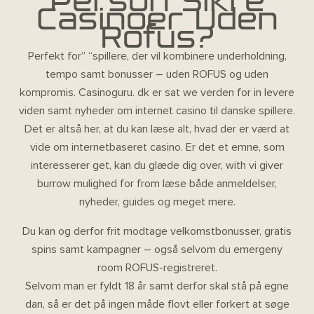
Person Sikre
Casinoer Uden
Rofus?
Perfekt for” “spillere, der vil kombinere underholdning,
tempo samt bonusser – uden ROFUS og uden
kompromis. Casinoguru. dk er sat we verden for in levere
viden samt nyheder om internet casino til danske spillere.
Det er altså her, at du kan læse alt, hvad der er værd at
vide om internetbaseret casino. Er det et emne, som
interesserer get, kan du glæde dig over, with vi giver
burrow mulighed for from læse både anmeldelser,
nyheder, guides og meget mere.
Du kan og derfor frit modtage velkomstbonusser, gratis
spins samt kampagner – også selvom du emergeny
room ROFUS-registreret.
Selvom man er fyldt 18 år samt derfor skal stå på egne
dan, så er det på ingen måde flovt eller forkert at søge