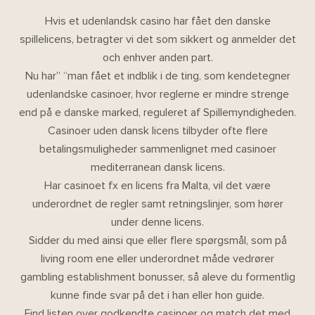
Hvis et udenlandsk casino har fået den danske
spillelicens, betragter vi det som sikkert og anmelder det
och enhver anden part.
Nu har” “man fået et indblik i de ting, som kendetegner
udenlandske casinoer, hvor reglerne er mindre strenge
end på e danske marked, reguleret af Spillemyndigheden.
Casinoer uden dansk licens tilbyder ofte flere
betalingsmuligheder sammenlignet med casinoer
mediterranean dansk licens.
Har casinoet fx en licens fra Malta, vil det være
underordnet de regler samt retningslinjer, som hører
under denne licens.
Sidder du med ainsi que eller flere spørgsmål, som på
living room ene eller underordnet måde vedrører
gambling establishment bonusser, så aleve du formentlig
kunne finde svar på det i han eller hon guide.
Find listen over godkendte casinoer og match det med