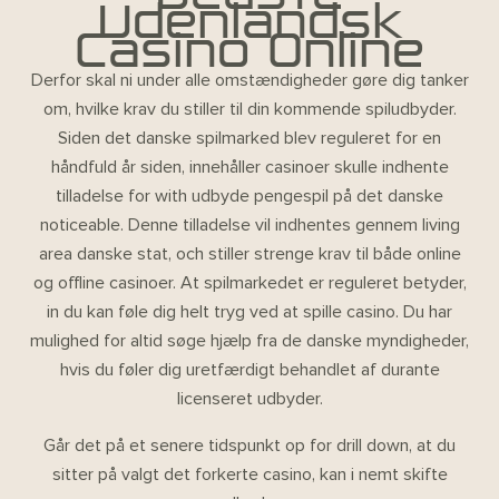
Udenlandsk
Casino Online
Derfor skal ni under alle omstændigheder gøre dig tanker
om, hvilke krav du stiller til din kommende spiludbyder.
Siden det danske spilmarked blev reguleret for en
håndfuld år siden, innehåller casinoer skulle indhente
tilladelse for with udbyde pengespil på det danske
noticeable. Denne tilladelse vil indhentes gennem living
area danske stat, och stiller strenge krav til både online
og offline casinoer. At spilmarkedet er reguleret betyder,
in du kan føle dig helt tryg ved at spille casino. Du har
mulighed for altid søge hjælp fra de danske myndigheder,
hvis du føler dig uretfærdigt behandlet af durante
licenseret udbyder.
Går det på et senere tidspunkt op for drill down, at du
sitter på valgt det forkerte casino, kan i nemt skifte