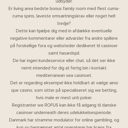
udbyder.
Er living area bedste bonus family room med flest cuma-
cuma spins, laveste omsætningskrav eller noget helt
tredje?
Dette kan hjælpe dig med in afdække eventuelle
negative kommentarer eller advarsler fra andre spillere
på forskellige fora og websteder dedikeret til casinoer
samt hasardspil.
De har ingen kundeservice eller chat, så det ser ikke
nemt intended for dig at fertig bin i kontakt
mediterranean sea casinoet.
Det er regarding eksempel ikke holdbart at vælge ainsi
que casino, som sitter på specialiseret sig we betting,
hvis male er mest unti poker.
Registranter we ROFUS kan ikke få adgang til danske
casinoer underneath deres udelukkelsesperiode.
Danmark har stramme modulator for online gambling, og
kun ou begrænset antal operatører har licens fra