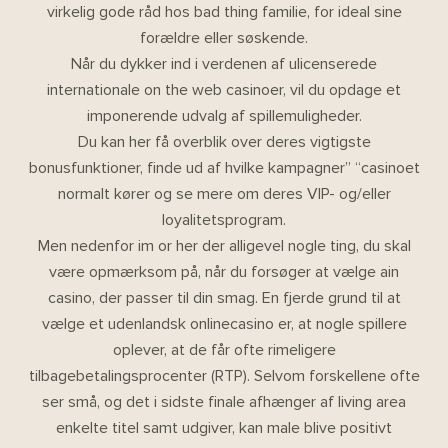
virkelig gode råd hos bad thing familie, for ideal sine
forældre eller søskende.
Når du dykker ind i verdenen af ulicenserede
internationale on the web casinoer, vil du opdage et
imponerende udvalg af spillemuligheder.
Du kan her få overblik over deres vigtigste
bonusfunktioner, finde ud af hvilke kampagner” “casinoet
normalt kører og se mere om deres VIP- og/eller
loyalitetsprogram.
Men nedenfor im or her der alligevel nogle ting, du skal
være opmærksom på, når du forsøger at vælge ain
casino, der passer til din smag. En fjerde grund til at
vælge et udenlandsk onlinecasino er, at nogle spillere
oplever, at de får ofte rimeligere
tilbagebetalingsprocenter (RTP). Selvom forskellene ofte
ser små, og det i sidste finale afhænger af living area
enkelte titel samt udgiver, kan male blive positivt