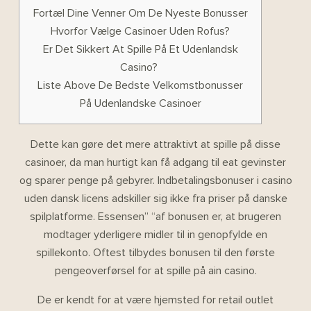
Fortæl Dine Venner Om De Nyeste Bonusser
Hvorfor Vælge Casinoer Uden Rofus?
Er Det Sikkert At Spille På Et Udenlandsk
Casino? ​
Liste Above De Bedste Velkomstbonusser
På Udenlandske Casinoer
Dette kan gøre det mere attraktivt at spille på disse
casinoer, da man hurtigt kan få adgang til eat gevinster
og sparer penge på gebyrer. Indbetalingsbonuser i casino
uden dansk licens adskiller sig ikke fra priser på danske
spilplatforme. Essensen” “af bonusen er, at brugeren
modtager yderligere midler til in genopfylde en
spillekonto. Oftest tilbydes bonusen til den første
pengeoverførsel for at spille på ain casino.
De er kendt for at være hjemsted for retail outlet