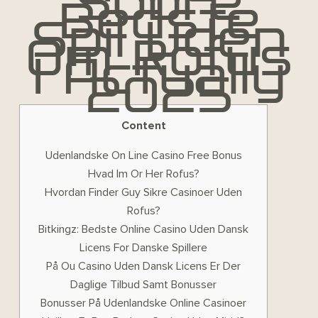
Sobre
Bedste
Spil Uden
Om Rofus
I Actually
2025
Content
Udenlandske On Line Casino Free Bonus
Hvad Im Or Her Rofus?
Hvordan Finder Guy Sikre Casinoer Uden
Rofus?
Bitkingz: Bedste Online Casino Uden Dansk
Licens For Danske Spillere
På Ou Casino Uden Dansk Licens Er Der
Daglige Tilbud Samt Bonusser
Bonusser På Udenlandske Online Casinoer