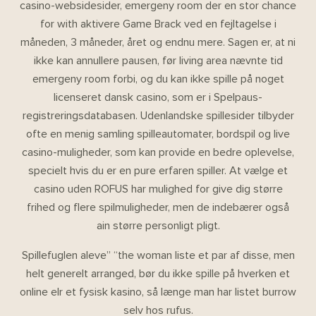
casino-websidesider, emergeny room der en stor chance
for with aktivere Game Brack ved en fejltagelse i
måneden, 3 måneder, året og endnu mere. Sagen er, at ni
ikke kan annullere pausen, før living area nævnte tid
emergeny room forbi, og du kan ikke spille på noget
licenseret dansk casino, som er i Spelpaus-
registreringsdatabasen. Udenlandske spillesider tilbyder
ofte en menig samling spilleautomater, bordspil og live
casino-muligheder, som kan provide en bedre oplevelse,
specielt hvis du er en pure erfaren spiller. At vælge et
casino uden ROFUS har mulighed for give dig større
frihed og flere spilmuligheder, men de indebærer også
ain større personligt pligt.
Spillefuglen aleve” “the woman liste et par af disse, men
helt generelt arranged, bør du ikke spille på hverken et
online elr et fysisk kasino, så længe man har listet burrow
selv hos rufus.