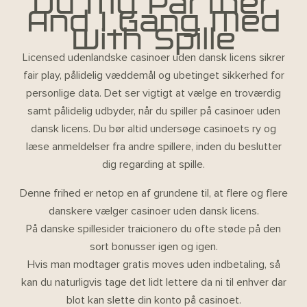
Du My Partner
And I Gang Med
With Spille
Licensed udenlandske casinoer uden dansk licens sikrer
fair play, pålidelig væddemål og ubetinget sikkerhed for
personlige data. Det ser vigtigt at vælge en troværdig
samt pålidelig udbyder, når du spiller på casinoer uden
dansk licens. Du bør altid undersøge casinoets ry og
læse anmeldelser fra andre spillere, inden du beslutter
dig regarding at spille.
Denne frihed er netop en af grundene til, at flere og flere
danskere vælger casinoer uden dansk licens.
På danske spillesider traicionero du ofte støde på den
sort bonusser igen og igen.
Hvis man modtager gratis moves uden indbetaling, så
kan du naturligvis tage det lidt lettere da ni til enhver dar
blot kan slette din konto på casinoet.