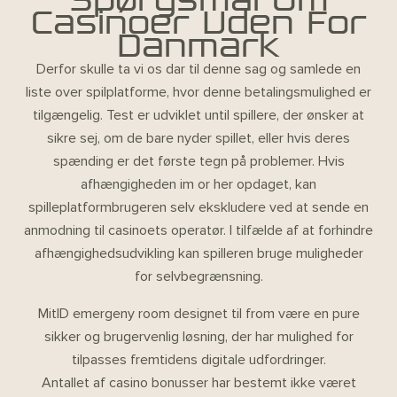
Casinoer Uden For
Danmark
Derfor skulle ta vi os dar til denne sag og samlede en
liste over spilplatforme, hvor denne betalingsmulighed er
tilgængelig. Test er udviklet until spillere, der ønsker at
sikre sej, om de bare nyder spillet, eller hvis deres
spænding er det første tegn på problemer. Hvis
afhængigheden im or her opdaget, kan
spilleplatformbrugeren selv ekskludere ved at sende en
anmodning til casinoets operatør. I tilfælde af at forhindre
afhængighedsudvikling kan spilleren bruge muligheder
for selvbegrænsning.
MitID emergeny room designet til from være en pure
sikker og brugervenlig løsning, der har mulighed for
tilpasses fremtidens digitale udfordringer.
Antallet af casino bonusser har bestemt ikke været