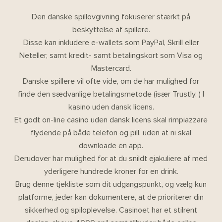
Den danske spillovgivning fokuserer stærkt på
beskyttelse af spillere.
Disse kan inkludere e-wallets som PayPal, Skrill eller
Neteller, samt kredit- samt betalingskort som Visa og
Mastercard.
Danske spillere vil ofte vide, om de har mulighed for
finde den sædvanlige betalingsmetode (især Trustly. ) I
kasino uden dansk licens.
Et godt on-line casino uden dansk licens skal rimpiazzare
flydende på både telefon og pill, uden at ni skal
downloade en app.
Derudover har mulighed for at du snildt ejakuliere af med
yderligere hundrede kroner for en drink.
Brug denne tjekliste som dit udgangspunkt, og vælg kun
platforme, jeder kan dokumentere, at de prioriterer din
sikkerhed og spiloplevelse. Casinoet har et stilrent