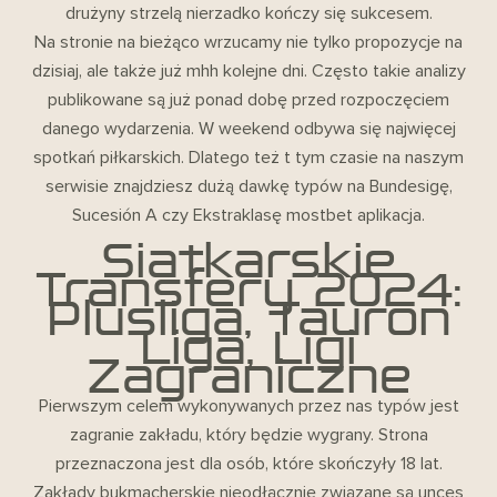
drużyny strzelą nierzadko kończy się sukcesem.
Na stronie na bieżąco wrzucamy nie tylko propozycje na
dzisiaj, ale także już mhh kolejne dni. Często takie analizy
publikowane są już ponad dobę przed rozpoczęciem
danego wydarzenia. W weekend odbywa się najwięcej
spotkań piłkarskich. Dlatego też t tym czasie na naszym
serwisie znajdziesz dużą dawkę typów na Bundesigę,
Sucesión A czy Ekstraklasę
mostbet aplikacja
.
Siatkarskie
Transfery 2024:
Plusliga, Tauron
Liga, Ligi
Zagraniczne
Pierwszym celem wykonywanych przez nas typów jest
zagranie zakładu, który będzie wygrany. Strona
przeznaczona jest dla osób, które skończyły 18 lat.
Zakłady bukmacherskie nieodłącznie związane są unces