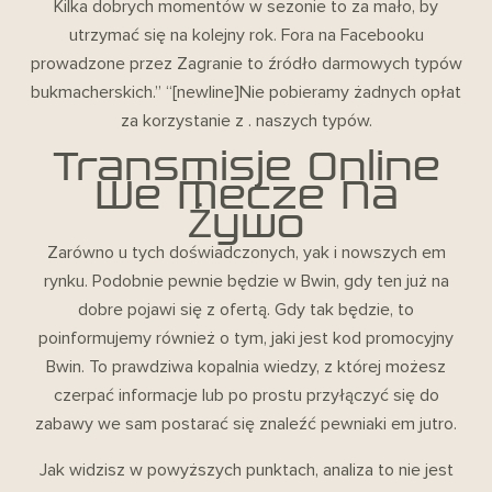
Kilka dobrych momentów w sezonie to za mało, by
utrzymać się na kolejny rok. Fora na Facebooku
prowadzone przez Zagranie to źródło darmowych typów
bukmacherskich.” “[newline]Nie pobieramy żadnych opłat
za korzystanie z . naszych typów.
Transmisje Online
We Mecze Na
Żywo
Zarówno u tych doświadczonych, yak i nowszych em
rynku. Podobnie pewnie będzie w Bwin, gdy ten już na
dobre pojawi się z ofertą. Gdy tak będzie, to
poinformujemy również o tym, jaki jest kod promocyjny
Bwin. To prawdziwa kopalnia wiedzy, z której możesz
czerpać informacje lub po prostu przyłączyć się do
zabawy we sam postarać się znaleźć pewniaki em jutro.
Jak widzisz w powyższych punktach, analiza to nie jest