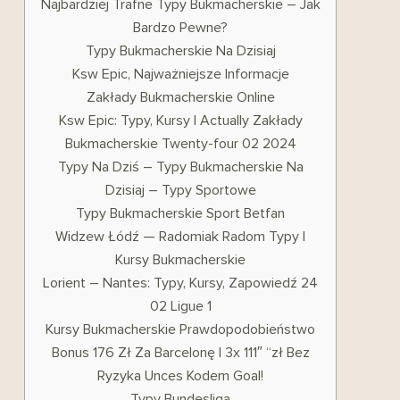
Najbardziej Trafne Typy Bukmacherskie – Jak
Bardzo Pewne?
Typy Bukmacherskie Na Dzisiaj
Ksw Epic, Najważniejsze Informacje
Zakłady Bukmacherskie Online
Ksw Epic: Typy, Kursy I Actually Zakłady
Bukmacherskie Twenty-four 02 2024
Typy Na Dziś – Typy Bukmacherskie Na
Dzisiaj – Typy Sportowe
Typy Bukmacherskie Sport Betfan
Widzew Łódź — Radomiak Radom Typy I
Kursy Bukmacherskie
Lorient – Nantes: Typy, Kursy, Zapowiedź 24
02 Ligue 1
Kursy Bukmacherskie Prawdopodobieństwo
Bonus 176 Zł Za Barcelonę I 3x 111″ “zł Bez
Ryzyka Unces Kodem Goal!
Typy Bundesliga