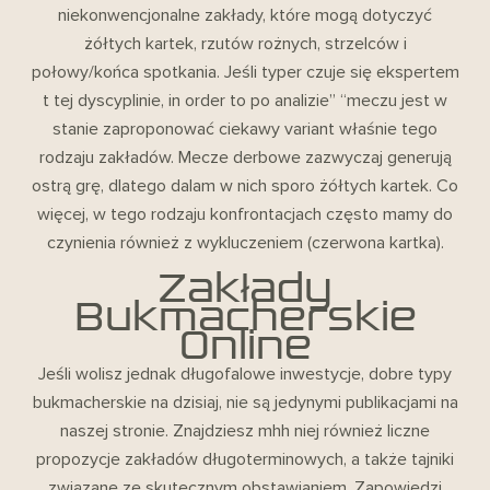
niekonwencjonalne zakłady, które mogą dotyczyć
żółtych kartek, rzutów rożnych, strzelców i
połowy/końca spotkania. Jeśli typer czuje się ekspertem
t tej dyscyplinie, in order to po analizie” “meczu jest w
stanie zaproponować ciekawy variant właśnie tego
rodzaju zakładów. Mecze derbowe zazwyczaj generują
ostrą grę, dlatego dalam w nich sporo żółtych kartek. Co
więcej, w tego rodzaju konfrontacjach często mamy do
czynienia również z wykluczeniem (czerwona kartka).
Zakłady
Bukmacherskie
Online
Jeśli wolisz jednak długofalowe inwestycje, dobre typy
bukmacherskie na dzisiaj, nie są jedynymi publikacjami na
naszej stronie. Znajdziesz mhh niej również liczne
propozycje zakładów długoterminowych, a także tajniki
związane ze skutecznym obstawianiem. Zapowiedzi