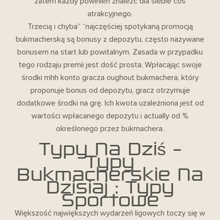
zatem każdy powinien znaleźć dla siebie coś
atrakcyjnego.
Trzecią i chyba” “najczęściej spotykaną promocją
bukmacherską są bonusy z depozytu, często nazywane
bonusem na start lub powitalnym. Zasada w przypadku
tego rodzaju premii jest dość prosta. Wpłacając swoje
środki mhh konto gracza oughout bukmachera, który
proponuje bonus od depozytu, gracz otrzymuje
dodatkowe środki na grę. Ich kwota uzależniona jest od
wartości wpłacanego depozytu i actually od %
określonego przez bukmachera.
Typy Na Dziś –
Typy
Bukmacherskie Na
Dzisiaj : Typy
Sportowe
Większość największych wydarzeń ligowych toczy się w