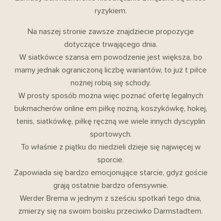
ryzykiem.
Na naszej stronie zawsze znajdziecie propozycje
dotyczące trwającego dnia.
W siatkówce szansa em powodzenie jest większa, bo
mamy jednak ograniczoną liczbę wariantów, to już t piłce
nożnej robią się schody.
W prosty sposób można więc poznać ofertę legalnych
bukmacherów online em piłkę nożną, koszykówkę, hokej,
tenis, siatkówkę, piłkę ręczną we wiele innych dyscyplin
sportowych.
To właśnie z piątku do niedzieli dzieje się najwięcej w
sporcie.
Zapowiada się bardzo emocjonujące starcie, gdyż goście
grają ostatnie bardzo ofensywnie.
Werder Brema w jednym z sześciu spotkań tego dnia,
zmierzy się na swoim boisku przeciwko Darmstadtem.