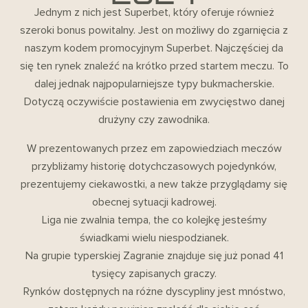
Jednym z nich jest Superbet, który oferuje również
szeroki bonus powitalny. Jest on możliwy do zgarnięcia z
naszym kodem promocyjnym Superbet. Najczęściej da
się ten rynek znaleźć na krótko przed startem meczu. To
dalej jednak najpopularniejsze typy bukmacherskie.
Dotyczą oczywiście postawienia em zwycięstwo danej
drużyny czy zawodnika.
W prezentowanych przez em zapowiedziach meczów
przybliżamy historię dotychczasowych pojedynków,
prezentujemy ciekawostki, a new także przyglądamy się
obecnej sytuacji kadrowej.
Liga nie zwalnia tempa, the co kolejkę jesteśmy
świadkami wielu niespodzianek.
Na grupie typerskiej Zagranie znajduje się już ponad 41
tysięcy zapisanych graczy.
Rynków dostępnych na różne dyscypliny jest mnóstwo,