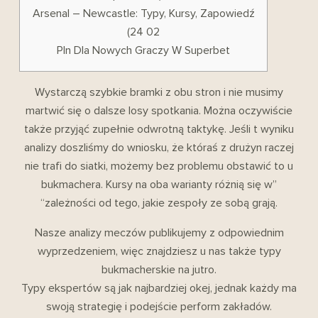
Arsenal – Newcastle: Typy, Kursy, Zapowiedź
(24 02
Pln Dla Nowych Graczy W Superbet
Wystarczą szybkie bramki z obu stron i nie musimy
martwić się o dalsze losy spotkania. Można oczywiście
także przyjąć zupełnie odwrotną taktykę. Jeśli t wyniku
analizy doszliśmy do wniosku, że któraś z drużyn raczej
nie trafi do siatki, możemy bez problemu obstawić to u
bukmachera. Kursy na oba warianty różnią się w”
“zależności od tego, jakie zespoły ze sobą grają.
Nasze analizy meczów publikujemy z odpowiednim
wyprzedzeniem, więc znajdziesz u nas także typy
bukmacherskie na jutro.
Typy ekspertów są jak najbardziej okej, jednak każdy ma
swoją strategię i podejście perform zakładów.