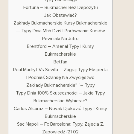
Fortuna – Bukmacher Bez Depozytu
Jak Obstawiać?
Zakłady Bukmacherskie Kursy Bukmacherskie
— Typy Dnia Mhh Dziś I Porównanie Kursów
Pewniaki Na Jutro
Brentford – Arsenal Typy I Kursy
Bukmacherskie
Betfan
Real Madryt Vs Sevilla – Zagraj Typy Eksperta
I Podnieś Szansę Na Zwycięstwo
Zakłady Bukmacherskie” “– Typy
Typy Dnia 100% Skuteczności – Jakie Typy
Bukmacherskie Wybierać?
Carlos Alcaraz – Novak Djoković Typy I Kursy
Bukmacherskie
Ssc Napoli – Fc Barcelona: Typy, Zajecia Z,
Zapowiedź (21 02