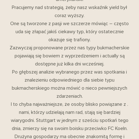
Pracujemy nad strategią, żeby nasz wskaźnik yield był
coraz wyższy.
One są tworzone z pasji we szczerze mówiąc – często
uda się złapać jakiś ciekawy typ, który ostatecznie
okazuje się trafiony.
Zazwyczaj proponowane przez nas typy bukmacherskie
pojawiają się bowiem z wyprzedzeniem i actually są
dostępne już kilka dni wcześniej.
Po głębszej analizie wybranego przez was spotkania i
znalezieniu odpowiedniego dla siebie typu
bukmacherskiego można mówić o nieco pewniejszych
zdarzeniach.
I to chyba najważniejsze, że osoby blisko powiązane z .
nami, którzy udzielają nam rad, stają się bardziej
wiarygodni. Stuttgart w jednym z sześciu spotkań tego
dnia, zmierzy się na swoim boisku przeciwko FC Koeln.
Drużyna gospodarzy ma obecnie znakomitą formę i