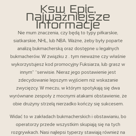
Ksw Epic,
Najważniejsze
Informacje
Nie mum znaczenia, czy będą to typy piłkarskie,
siatkarskie, NHL, lub NBA. Ważne, żeby były poparte
analizą bukmacherską oraz dostępne u legalnych
bukmacherów. W związku z . tym nieważne czy właśnie
wykorzystujesz kod promocyjny Fuksiarza, lub grasz w
innym” “serwisie. Nieraz jego postawienie jest
zdecydowanie lepszym wyjściem niż wskazanie
zwycięzcy. W meczu, w którym spotykają się dwa
wyrównane zespoły z mocnymi atakami obstawienie, że
obie drużyny strzelą nierzadko kończy się sukcesem.
Widać to w zakładach bukmacherskich i obstawianiu, bo
operatorzy przede wszystkim skupiają się na tych
rozgrywkach. Nasi najlepsi typerzy stawiają również na