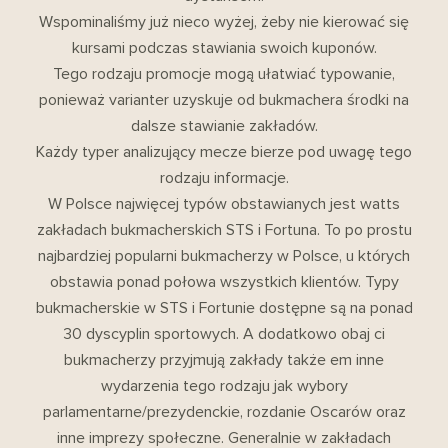
Wspominaliśmy już nieco wyżej, żeby nie kierować się
kursami podczas stawiania swoich kuponów.
Tego rodzaju promocje mogą ułatwiać typowanie,
ponieważ varianter uzyskuje od bukmachera środki na
dalsze stawianie zakładów.
Każdy typer analizujący mecze bierze pod uwagę tego
rodzaju informacje.
W Polsce najwięcej typów obstawianych jest watts
zakładach bukmacherskich STS i Fortuna. To po prostu
najbardziej popularni bukmacherzy w Polsce, u których
obstawia ponad połowa wszystkich klientów. Typy
bukmacherskie w STS i Fortunie dostępne są na ponad
30 dyscyplin sportowych. A dodatkowo obaj ci
bukmacherzy przyjmują zakłady także em inne
wydarzenia tego rodzaju jak wybory
parlamentarne/prezydenckie, rozdanie Oscarów oraz
inne imprezy społeczne. Generalnie w zakładach