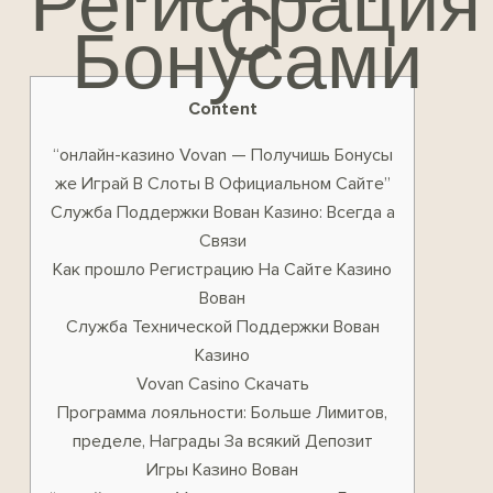
Регистрация
С
Бонусами
Content
“онлайн-казино Vovan — Получишь Бонусы
же Играй В Слоты В Официальном Сайте”
Служба Поддержки Вован Казино: Всегда а
Связи
Как прошло Регистрацию На Сайте Казино
Вован
Служба Технической Поддержки Вован
Казино
Vovan Casino Скачать
Программа лояльности: Больше Лимитов,
пределе, Награды За всякий Депозит
Игры Казино Вован