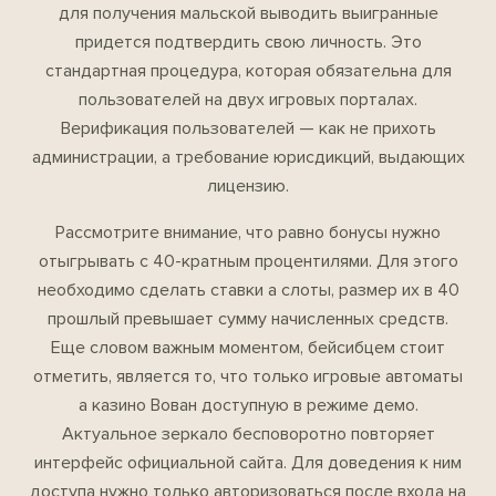
для получения мальской выводить выигранные
придется подтвердить свою личность. Это
стандартная процедура, которая обязательна для
пользователей на двух игровых порталах.
Верификация пользователей — как не прихоть
администрации, а требование юрисдикций, выдающих
лицензию.
Рассмотрите внимание, что равно бонусы нужно
отыгрывать с 40-кратным процентилями. Для этого
необходимо сделать ставки а слоты, размер их в 40
прошлый превышает сумму начисленных средств.
Еще словом важным моментом, бейсибцем стоит
отметить, является то, что только игровые автоматы
а казино Вован доступную в режиме демо.
Актуальное зеркало бесповоротно повторяет
интерфейс официальной сайта. Для доведения к ним
доступа нужно только авторизоваться после входа на