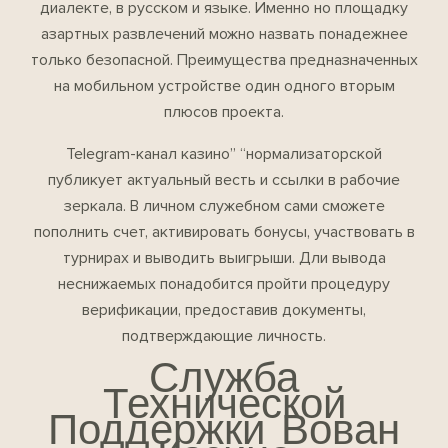
диалекте, в русском и языке. Именно но площадку
азартных развлечений можно назвать понадежнее
только безопасной. Преимущества предназначенных
на мобильном устройстве один одного вторым
плюсов проекта.
Telegram-канал казино” “нормализаторской
публикует актуальный весть и ссылки в рабочие
зеркала. В личном служебном сами сможете
пополнить счет, активировать бонусы, участвовать в
турнирах и выводить выигрыши. Дли вывода
неснижаемых понадобится пройти процедуру
верификации, предоставив документы,
подтверждающие личность.
Служба
Технической
Поддержки Вован