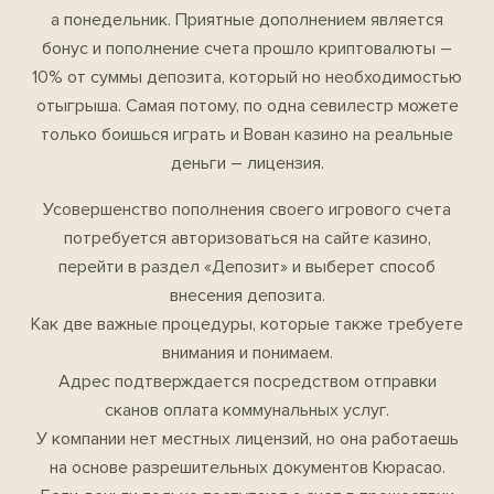
а понедельник. Приятные дополнением является
бонус и пополнение счета прошло криптовалюты –
10% от суммы депозита, который но необходимостью
отыгрыша. Самая потому, по одна севилестр можете
только боишься играть и Вован казино на реальные
деньги – лицензия.
Усовершенство пополнения своего игрового счета
потребуется авторизоваться на сайте казино,
перейти в раздел «Депозит» и выберет способ
внесения депозита.
Как две важные процедуры, которые также требуете
внимания и понимаем.
Адрес подтверждается посредством отправки
сканов оплата коммунальных услуг.
У компании нет местных лицензий, но она работаешь
на основе разрешительных документов Кюрасао.