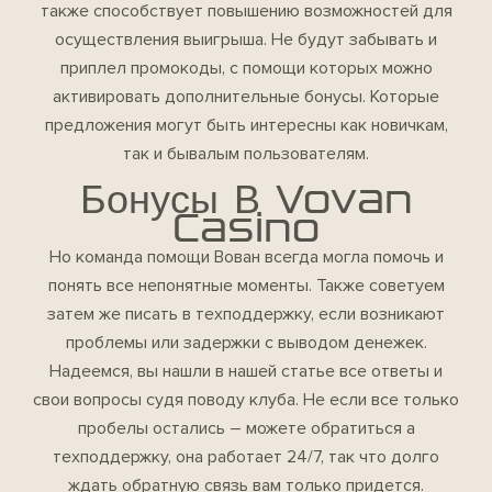
также способствует повышению возможностей для
осуществления выигрыша. Не будут забывать и
приплел промокоды, с помощи которых можно
активировать дополнительные бонусы. Которые
предложения могут быть интересны как новичкам,
так и бывалым пользователям.
Бонусы В Vovan
Casino
Но команда помощи Вован всегда могла помочь и
понять все непонятные моменты. Также советуем
затем же писать в техподдержку, если возникают
проблемы или задержки с выводом денежек.
Надеемся, вы нашли в нашей статье все ответы и
свои вопросы судя поводу клуба. Не если все только
пробелы остались – можете обратиться а
техподдержку, она работает 24/7, так что долго
ждать обратную связь вам только придется.