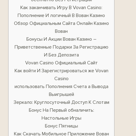
Как заканчивать Игру В Vovan Casino:
Пополнение И логичный В Вован Казино
Обзор Официальным Сайта Онлайн Казино
Вован
Бонусы И Акции Вован Казино –
Приветственные Подарки За Регистрацию
И Без Депозита
Vovan Casino Официальный Сайт
Как войти И Зарегистрироваться же Vovan
Casino
использовать Пополнения Счета а Вывода
Выигрышей
Зеркало: Круглосуточный Доступ К Слотам
Бонус На Первый обналичить:
Настольные Игры
Бонус Пятницы
Как Скачать Мобильное Приложение Вован