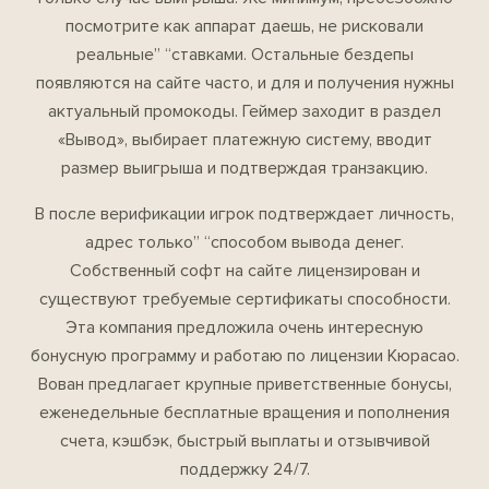
посмотрите как аппарат даешь, не рисковали
реальные” “ставками. Остальные бездепы
появляются на сайте часто, и для и получения нужны
актуальный промокоды. Геймер заходит в раздел
«Вывод», выбирает платежную систему, вводит
размер выигрыша и подтверждая транзакцию.
В после верификации игрок подтверждает личность,
адрес только” “способом вывода денег.
Собственный софт на сайте лицензирован и
существуют требуемые сертификаты способности.
Эта компания предложила очень интересную
бонусную программу и работаю по лицензии Кюрасао.
Вован предлагает крупные приветственные бонусы,
еженедельные бесплатные вращения и пополнения
счета, кэшбэк, быстрый выплаты и отзывчивой
поддержку 24/7.