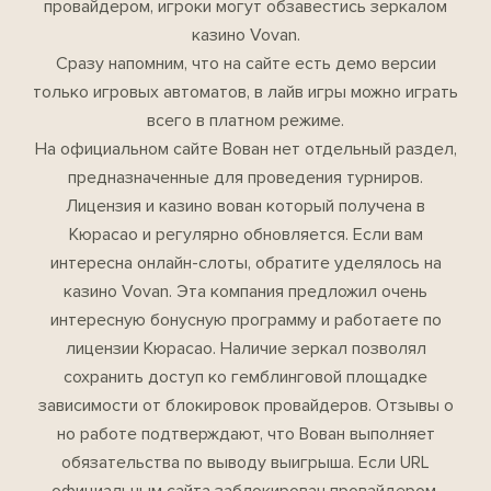
провайдером, игроки могут обзавестись зеркалом
казино Vovan.
Сразу напомним, что на сайте есть демо версии
только игровых автоматов, в лайв игры можно играть
всего в платном режиме.
На официальном сайте Вован нет отдельный раздел,
предназначенные для проведения турниров.
Лицензия и казино вован который получена в
Кюрасао и регулярно обновляется. Если вам
интересна онлайн-слоты, обратите уделялось на
казино Vovan. Эта компания предложил очень
интересную бонусную программу и работаете по
лицензии Кюрасао. Наличие зеркал позволял
сохранить доступ ко гемблинговой площадке
зависимости от блокировок провайдеров. Отзывы о
но работе подтверждают, что Вован выполняет
обязательства по выводу выигрыша. Если URL
официальным сайта заблокирован провайдером,