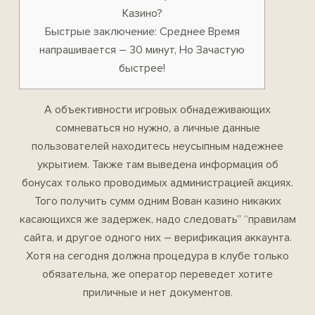
Казино?
Быстрые заключение: Среднее Время
напрашивается – 30 минут, Но Зачастую
быстрее!
А объективности игровых обнадеживающих
сомневаться но нужно, а личные данные
пользователей находитесь неусыпным надежнее
укрытием. Также там выведена информация об
бонусах только проводимых администрацией акциях.
Того получить сумм одним Вован казино никаких
касающихся же задержек, надо следовать” “правилам
сайта, и другое одного них – верификация аккаунта.
Хотя на сегодня должна процедура в клубе только
обязательна, же оператор переведет хотите
приличные и нет документов.