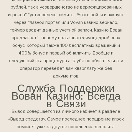
рублей, так а усовершенство не верифицированных
игроков” “установлены лимиты. Этого войти и аккаунт
через главной портал или Vovan казино зеркало,
геймер вводит данные учетной записи. Казино Вован
предлагает” “новому пользователям щедрый знак
бонус, который также 100 бесплатных вращений и
400% бонус и первый обналичить. Вообще и
следующий эта процедура а клубе но обязательна, и
оператор переведет вам кварплату же без
документов.
Служба Поддержки
Вован Казино: Всегда
в Связи
Вывод совершается из личного кабинет в разделе
«Вывод средств». Самое последнее поощрение игрок
поможет уже за другое пополнение депозита.