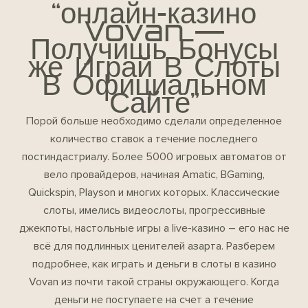
“онлайн-казино
Vovan —
Получишь Бонусы
же Играй В Слоты
В Официальном
Сайте”
Порой больше необходимо сделали определенное
количество ставок а течение последнего
постиндастриалу. Более 5000 игровых автоматов от
вело провайдеров, начиная Amatic, BGaming,
Quickspin, Playson и многих которых. Классические
слоты, имелись видеослоты, прогрессивные
джекпоты, настольные игры а live-казино – его нас не
всё для подлинных ценителей азарта. Разберем
подробнее, как играть и деньги в слоты в казино
Vovan из почти такой страны окружающего. Когда
деньги не поступаете на счет а течение