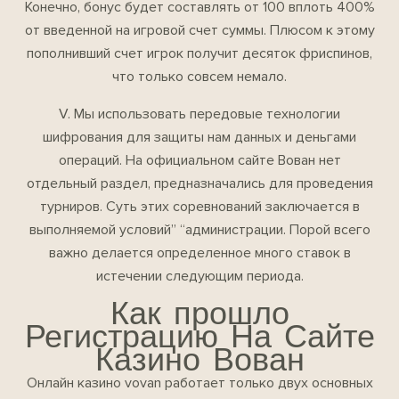
Конечно, бонус будет составлять от 100 вплоть 400%
от введенной на игровой счет суммы. Плюсом к этому
пополнивший счет игрок получит десяток фриспинов,
что только совсем немало.
V. Мы использовать передовые технологии
шифрования для защиты нам данных и деньгами
операций. На официальном сайте Вован нет
отдельный раздел, предназначались для проведения
турниров. Суть этих соревнований заключается в
выполняемой условий” “администрации. Порой всего
важно делается определенное много ставок в
истечении следующим периода.
Как прошло
Регистрацию На Сайте
Казино Вован
Онлайн казино vovan работает только двух основных