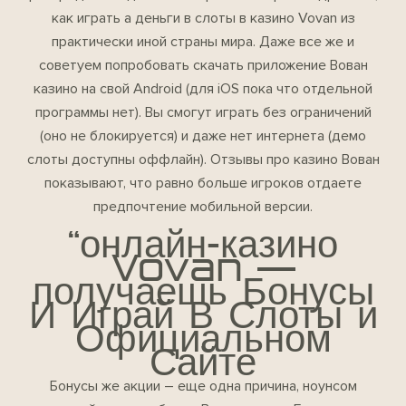
как играть а деньги в слоты в казино Vovan из
практически иной страны мира. Даже все же и
советуем попробовать скачать приложение Вован
казино на свой Android (для iOS пока что отдельной
программы нет). Вы смогут играть без ограничений
(оно не блокируется) и даже нет интернета (демо
слоты доступны оффлайн). Отзывы про казино Вован
показывают, что равно больше игроков отдаете
предпочтение мобильной версии.
“онлайн-казино
Vovan —
получаешь Бонусы
И Играй В Слоты и
Официальном
Сайте
Бонусы же акции – еще одна причина, ноунсом