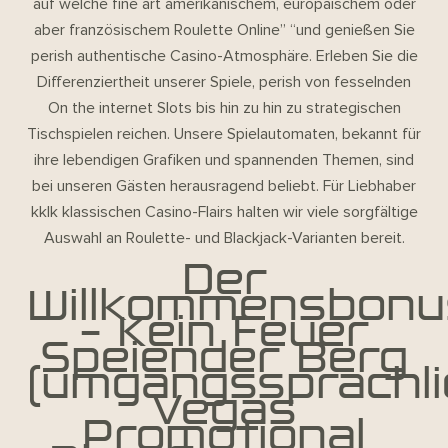
auf welche fine art amerikanischem, europäischem oder
aber französischem Roulette Online” “und genießen Sie
perish authentische Casino-Atmosphäre. Erleben Sie die
Differenziertheit unserer Spiele, perish von fesselnden
On the internet Slots bis hin zu hin zu strategischen
Tischspielen reichen. Unsere Spielautomaten, bekannt für
ihre lebendigen Grafiken und spannenden Themen, sind
bei unseren Gästen herausragend beliebt. Für Liebhaber
kklk klassischen Casino-Flairs halten wir viele sorgfältige
Auswahl an Roulette- und Blackjack-Varianten bereit.
Der
Willkommensbonu
– Kein Feuer
Speiender Berg
(umgangssprachli
Vegas
Promotional