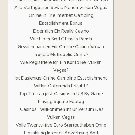
Alle Verfügbaren Sowie Neuen Vulkan Vegas
Online In The Internet Gambling
Establishment Bonus
Eigentlich Ein Really Casino
Wie Hoch Sind Oftmals Perish
Gewinnchancen Für On-line Casino Vulkan
Trouble Metropolis Online?
Wie Registriere Ich Ein Konto Bei Vulkan
Vegas?
Ist Dasjenige Online Gambling Establishment
Within Österreich Erlaubt?
Top Ten Largest Casinos In U S By Game
Playing Square Footag
“Casinos: Willkommen Im Universum Des
Vulkan Vegas
Volle Twenty-five Euro Startguthaben Ohne
Einzahlung Internet Advertising And