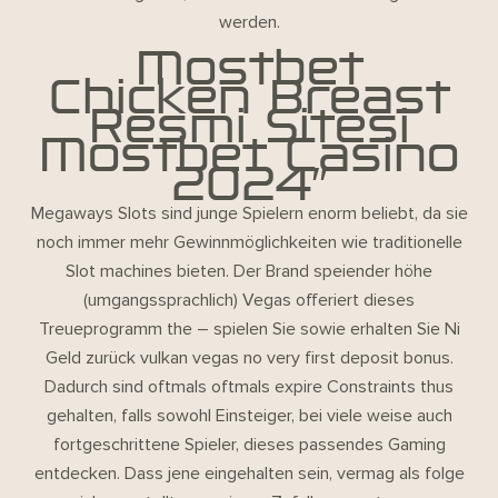
werden.
Mostbet
Chicken Breast
Resmi Sitesi
Mostbet Casino
2024″
Megaways Slots sind junge Spielern enorm beliebt, da sie
noch immer mehr Gewinnmöglichkeiten wie traditionelle
Slot machines bieten. Der Brand speiender höhe
(umgangssprachlich) Vegas offeriert dieses
Treueprogramm the – spielen Sie sowie erhalten Sie Ni
Geld zurück vulkan vegas no very first deposit bonus.
Dadurch sind oftmals oftmals expire Constraints thus
gehalten, falls sowohl Einsteiger, bei viele weise auch
fortgeschrittene Spieler, dieses passendes Gaming
entdecken. Dass jene eingehalten sein, vermag als folge