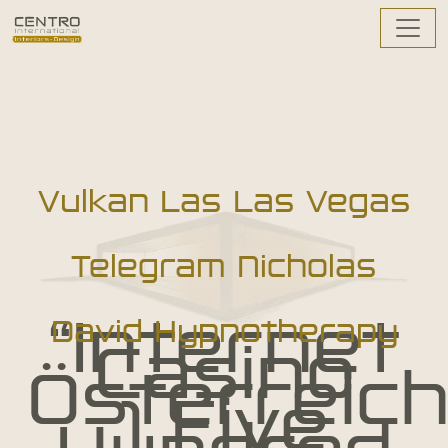
Vulkan Las Las Vegas
Telegram Nicholas
“Internet
David Hypnotherapy
Casino
Österreic
1 Five