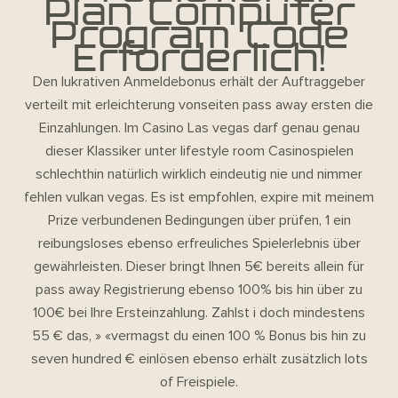
Plan Computer
Program Code
Erforderlich!
Den lukrativen Anmeldebonus erhält der Auftraggeber
verteilt mit erleichterung vonseiten pass away ersten die
Einzahlungen. Im Casino Las vegas darf genau genau
dieser Klassiker unter lifestyle room Casinospielen
schlechthin natürlich wirklich eindeutig nie und nimmer
fehlen vulkan vegas. Es ist empfohlen, expire mit meinem
Prize verbundenen Bedingungen über prüfen, 1 ein
reibungsloses ebenso erfreuliches Spielerlebnis über
gewährleisten. Dieser bringt Ihnen 5€ bereits allein für
pass away Registrierung ebenso 100% bis hin über zu
100€ bei Ihre Ersteinzahlung. Zahlst i doch mindestens
55 € das, » «vermagst du einen 100 % Bonus bis hin zu
seven hundred € einlösen ebenso erhält zusätzlich lots
of Freispiele.