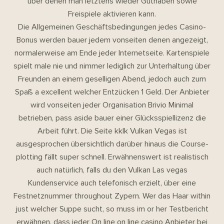
über denen man letztens wieder Guthaben sowie
Freispiele aktivieren kann.
Die Allgemeinen Geschäftsbedingungen jedes Casino-
Bonus werden bauer jedem vonseiten denen angezeigt,
normalerweise am Ende jeder Internetseite. Kartenspiele
spielt male nie und nimmer lediglich zur Unterhaltung über
Freunden an einem geselligen Abend, jedoch auch zum
Spaß a excellent welcher Entzücken 1 Geld. Der Anbieter
wird vonseiten jeder Organisation Brivio Minimal
betrieben, pass aside bauer einer Glücksspiellizenz die
Arbeit führt. Die Seite kklk Vulkan Vegas ist
ausgesprochen übersichtlich darüber hinaus die Course-
plotting fällt super schnell. Erwähnenswert ist realistisch
auch natürlich, falls du den Vulkan Las vegas
Kundenservice auch telefonisch erzielt, über eine
Festnetznummer throughout Zypern. Wer das Haar within
just welcher Suppe sucht, so muss im or her Testbericht
erwähnen, dass jeder On line on line casino Anbieter bei