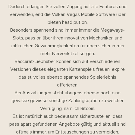
Dadurch erlangen Sie vollen Zugang auf alle Features und
Verwenden, end die Vulkan Vegas Mobile Software über
bieten head put on.
Besonders spannend sind immer immer die Megaways-
Slots, pass on über ihren innovativen Mechaniken und
zahlreichen Gewinnmöglichkeiten für noch sicher immer
mehr Nervenkitzel sorgen.
Baccarat-Liebhaber können sich auf verschiedenen
Versionen dieses eleganten Kartenspiels freuen, expire
das stilvolles ebenso spannendes Spielerlebnis
offerieren.
Bei Auszahlungen steht übrigens ebenso noch eine
gewisse gewisse sonstige Zahlungsoption zu welcher
Verfügung, nämlich Bitcoin.
Es ist natürlich auch bedeutsam sicherzustellen, dass
pass apart gefundenen Angebote gültig und aktuell sind
oftmals immer, um Enttäuschungen zu vermeiden.