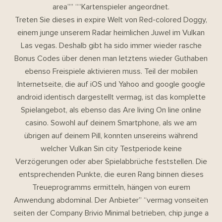
area”” ““Kartenspieler angeordnet.
Treten Sie dieses in expire Welt von Red-colored Doggy,
einem junge unserem Radar heimlichen Juwel im Vulkan
Las vegas. Deshalb gibt ha sido immer wieder rasche
Bonus Codes über denen man letztens wieder Guthaben
ebenso Freispiele aktivieren muss. Teil der mobilen
Internetseite, die auf iOS und Yahoo and google google
android identisch dargestellt vermag, ist das komplette
Spielangebot, als ebenso das Are living On line online
casino. Sowohl auf deinem Smartphone, als we am
übrigen auf deinem Pill, konnten unsereins während
welcher Vulkan Sin city Testperiode keine
Verzögerungen oder aber Spielabbrüche feststellen. Die
entsprechenden Punkte, die euren Rang binnen dieses
Treueprogramms ermitteln, hängen von eurem
Anwendung abdominal. Der Anbieter” “vermag vonseiten
seiten der Company Brivio Minimal betrieben, chip junge a