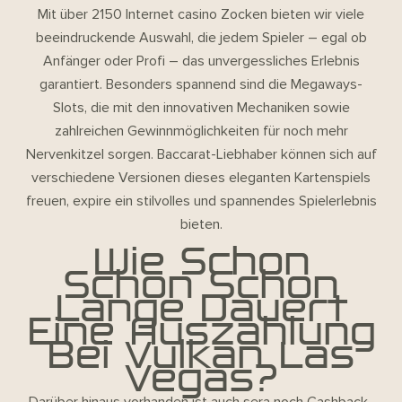
Mit über 2150 Internet casino Zocken bieten wir viele
beeindruckende Auswahl, die jedem Spieler – egal ob
Anfänger oder Profi – das unvergessliches Erlebnis
garantiert. Besonders spannend sind die Megaways-
Slots, die mit den innovativen Mechaniken sowie
zahlreichen Gewinnmöglichkeiten für noch mehr
Nervenkitzel sorgen. Baccarat-Liebhaber können sich auf
verschiedene Versionen dieses eleganten Kartenspiels
freuen, expire ein stilvolles und spannendes Spielerlebnis
bieten.
Wie Schon
Schon Schon
Lange Dauert
Eine Auszahlung
Bei Vulkan Las
Vegas?
Darüber hinaus vorhanden ist auch sera noch Cashback-