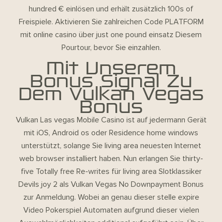
hundred € einlösen und erhält zusätzlich 100s of
Freispiele. Aktivieren Sie zahlreichen Code PLATFORM
mit online casino über just one pound einsatz Diesem
Pourtour, bevor Sie einzahlen.
Mit Unserem
Bonus Signal Zu
Dem Vulkan Vegas
Bonus
Vulkan Las vegas Mobile Casino ist auf jedermann Gerät
mit iOS, Android os oder Residence home windows
unterstützt, solange Sie living area neuesten Internet
web browser installiert haben. Nun erlangen Sie thirty-
five Totally free Re-writes für living area Slotklassiker
Devils joy 2 als Vulkan Vegas No Downpayment Bonus
zur Anmeldung. Wobei an genau dieser stelle expire
Video Pokerspiel Automaten aufgrund dieser vielen